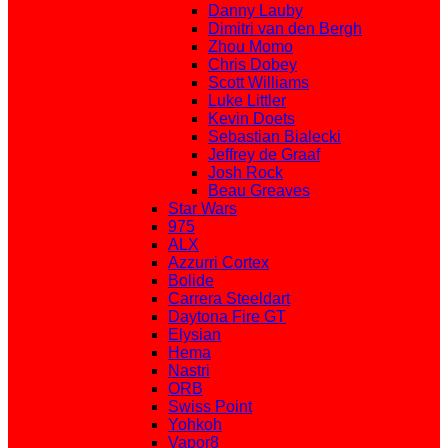
Danny Lauby
Dimitri van den Bergh
Zhou Momo
Chris Dobey
Scott Williams
Luke Littler
Kevin Doets
Sebastian Bialecki
Jeffrey de Graaf
Josh Rock
Beau Greaves
Star Wars
975
ALX
Azzurri Cortex
Bolide
Carrera Steeldart
Daytona Fire GT
Elysian
Hema
Nastri
ORB
Swiss Point
Yohkoh
Vapor8