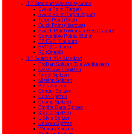


Steeldart Wechselsysteme
Swiss Point (Target)
Swiss Point (Target Japan)
Turbo Point (Shot)
Quick Point (Harrows)
Switch Point (Winmau-Red Dragon)
Convertible Points (Bulls)
EZ-EVO (Caliburn)
EVO (Caliburn)
R2 (One80)


Softdart 2BA Standard
ProDart Spitzen (Die Weltbesten)
swissDART Spitzen
Target Spitzen
Mission Spitzen
Bulls Spitzen
Condor Spitzen
Cone Spitzen
Cosmo Spitzen
Empire Darts Spitzen
Karella Spitzen
L-Style Spitzen
Unicorn Spitzen
Winmau Spitzen