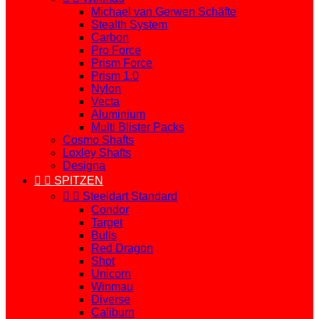
Michael van Gerwen Schäfte
Stealth System
Carbon
Pro Force
Prism Force
Prism 1.0
Nylon
Vecta
Aluminium
Multi Blister Packs
Cosmo Shafts
Loxley Shafts
Designa


SPITZEN


Steeldart Standard
Condor
Target
Bulls
Red Dragon
Shot
Unicorn
Winmau
Diverse
Caliburn