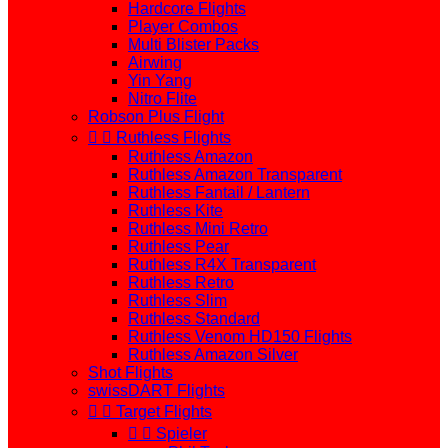
Hardcore Flights
Player Combos
Multi Blister Packs
Airwing
Yin Yang
Nitro Flite
Robson Plus Flight


Ruthless Flights
Ruthless Amazon
Ruthless Amazon Transparent
Ruthless Fantail / Lantern
Ruthless Kite
Ruthless Mini Retro
Ruthless Pear
Ruthless R4X Transparent
Ruthless Retro
Ruthless Slim
Ruthless Standard
Ruthless Venom HD150 Flights
Ruthless Amazon Silver
Shot Flights
swissDART Flights


Target Flights


Spieler