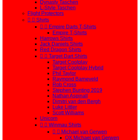
Dynasty Taschen
L-Style Taschen
Flight Protectors


Shirts


Empire Darts T-Shirts
Empire T-Shirts
Harrows Shirts
Jack Daniels Shirts
Red Dragon Shirts


Target Dart Shirts
Target Coolplay
Target Coolplay Hybrid
Phil Taylor
Raymond Barneveld
Rob Cross
Stephen Bunting 2019
Nathan Aspinall
Dimitri van den Bergh
Luke Littler
Scott Williams
Unicorn


Winmau Shirts


Michael van Gerwen
QX Michael van Gerwen