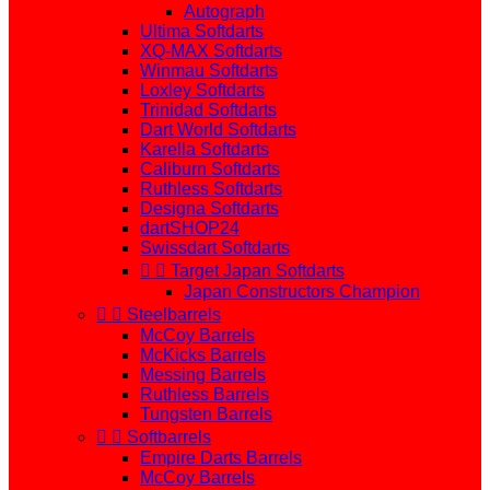
Autograph
Ultima Softdarts
XQ-MAX Softdarts
Winmau Softdarts
Loxley Softdarts
Trinidad Softdarts
Dart World Softdarts
Karella Softdarts
Caliburn Softdarts
Ruthless Softdarts
Designa Softdarts
dartSHOP24
Swissdart Softdarts


Target Japan Softdarts
Japan Constructors Champion


Steelbarrels
McCoy Barrels
McKicks Barrels
Messing Barrels
Ruthless Barrels
Tungsten Barrels


Softbarrels
Empire Darts Barrels
McCoy Barrels