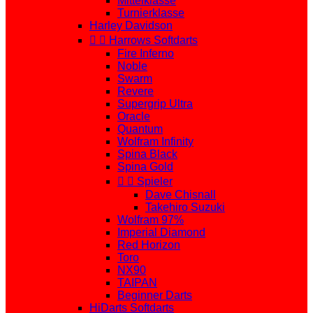
Mittelklasse
Turnierklasse
Harley Davidson


Harrows Softdarts
Fire Inferno
Noble
Swarm
Revere
Supergrip Ultra
Oracle
Quantum
Wolfram Infinity
Spina Black
Spina Gold


Spieler
Dave Chisnall
Takehiro Suzuki
Wolfram 97%
Imperial Diamond
Red Horizon
Toro
NX90
TAIPAN
Beginner Darts
HiDarts Softdarts