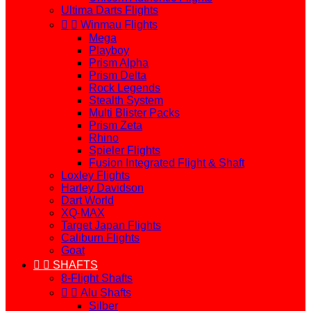
Ultima Darts Flights


Winmau Flights
Mega
Playboy
Prism Alpha
Prism Delta
Rock Legends
Stealth System
Multi Blister Packs
Prism Zeta
Rhino
Spieler Flights
Fusion Integrated Flight & Shaft
Loxley Flights
Harley Davidson
Dart World
XQ-MAX
Target Japan Flights
Caliburn Flights
Goat


SHAFTS
8-Flight Shafts


Alu Shafts
Silber