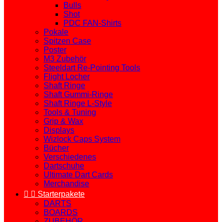
Bulls
Shot
PDC FAN-Shirts
Pokale
Spitzen Case
Poster
M3 Zubehör
Steeldart Re-Pointing Tools
Flight Locher
Shaft Ringe
Shaft Gummi-Ringe
Shaft Ringe L-Style
Tools & Tuning
Grip & Wax
Displays
Wizlock Caps System
Bücher
Verschiedenes
Dartschuhe
Ultimate Dart Cards
Merchandise


Starterpakete
DARTS
BOARDS
ZUBEHÖR