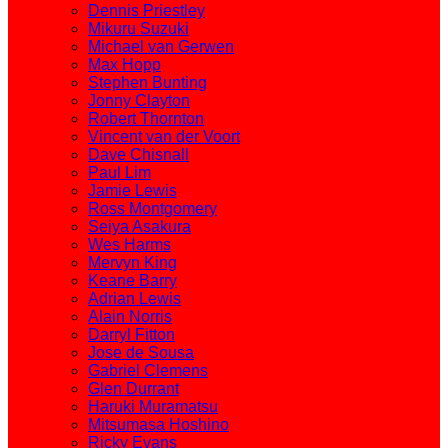
Dennis Priestley
Mikuru Suzuki
Michael van Gerwen
Max Hopp
Stephen Bunting
Jonny Clayton
Robert Thornton
Vincent van der Voort
Dave Chisnall
Paul Lim
Jamie Lewis
Ross Montgomery
Seiya Asakura
Wes Harms
Mervyn King
Keane Barry
Adrian Lewis
Alain Norris
Darryl Fitton
Jose de Sousa
Gabriel Clemens
Glen Durrant
Haruki Muramatsu
Mitsumasa Hoshino
Ricky Evans