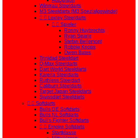
Autograph
Winmau Steeldarts
M3 Steeldarts (M3 Spezialgewinde)


Loxley Steeldarts


Spieler
Ronny Huybrechts
Ryan Searle
Stefan Bellemont
Robbie Knops
Owen Bates
Trinidad Steeldart
Q-Max Steeldarts
Dart World Steeldarts
Karella Steeldarts
Ruthless Steeldart
Caliburn Steeldarts
Target Japan Steeldarts
Swissdart Steeldarts


Softdarts
Bulls DE Softdarts
Bulls NL Softdarts
Bull's Fighter Softdarts


Empire Softdarts
Startklasse