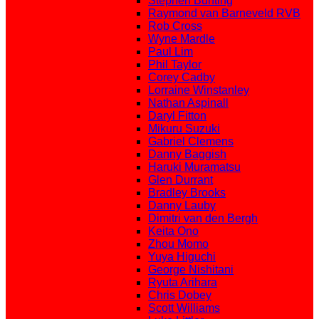
Stephen Bunting
Raymond van Barneveld RVB
Rob Cross
Wyne Mardle
Paul Lim
Phil Taylor
Corey Cadby
Lorraine Winstanley
Nathan Aspinall
Daryl Fitton
Mikuru Suzuki
Gabriel Clemens
Danny Baggish
Haruki Muramatsu
Glen Durrant
Bradley Brooks
Danny Lauby
Dimitri van den Bergh
Keita Ono
Zhou Momo
Yuya Higuchi
George Nishitani
Ryuta Arihara
Chris Dobey
Scott Williams