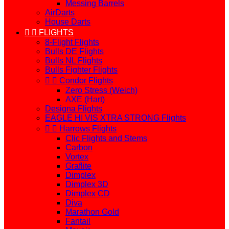
Messing Barrels
AirDarts
House Darts


FLIGHTS
8-Flight Flights
Bulls DE Flights
Bulls NL Flights
Bulls Fighter Flights


Condor Flights
Zero Stress (Weich)
AXE (Hart)
Designa Flights
EAGLE HI VIS XTRA STRONG Flights


Harrows Flights
Clic Flights and Stems
Carbon
Vortex
Graflite
Dimplex
Dimplex 3D
Dimplex CD
Diva
Marathon Gold
Fantail