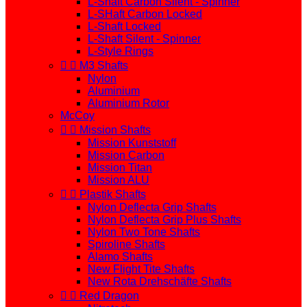
L-Shaft Carbon Silent - Spinner
L-SHaft Carbon Locked
L-Shaft Locked
L-Shaft Silent - Spinner
L-Style Rings


M3 Shafts
Nylon
Aluminium
Aluminium Rotor
McCoy


Mission Shafts
Mission Kunststoff
Mission Carbon
Mission Titan
Mission ALU


Plastik Shafts
Nylon Deflecta Grip Shafts
Nylon Deflecta Grip Plus Shafts
Nylon Two Tone Shafts
Spiroline Shafts
Alamo Shafts
New Flight Tite Shafts
New Rota Drehschäfte Shafts


Red Dragon