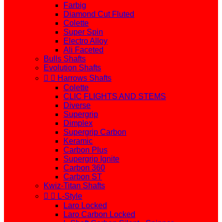
Farbig
Diamond Cut Fluted
Colette
Super Spin
Electro Alloy
Ali Faceted
Bulls Shafts
Evolution Shafts


Harrows Shafts
Colette
CLIC FLIGHTS AND STEMS
Diverse
Supergrip
Dimplex
Supergrip Carbon
Keramic
Carbon Plus
Supergrip Ignite
Carbon 360
Carbon ST
Kwiz-Titan Shafts


L-Style
Laro Locked
Laro Carbon Locked