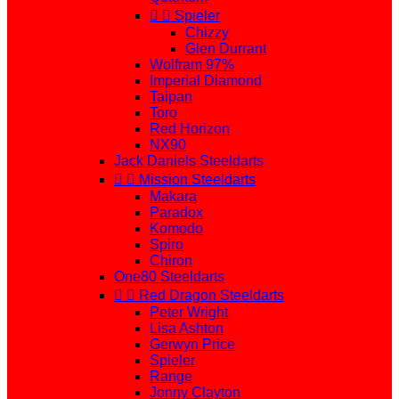


Spieler
Chizzy
Glen Durrant
Wolfram 97%
Imperial Diamond
Taipan
Toro
Red Horizon
NX90
Jack Daniels Steeldarts


Mission Steeldarts
Makara
Paradox
Komodo
Spiro
Chiron
One80 Steeldarts


Red Dragon Steeldarts
Peter Wright
Lisa Ashton
Gerwyn Price
Spieler
Range
Jonny Clayton