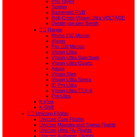
Phil Taylor
Spieler
Barneveld RVB
Rob Cross Vision Ultra VOLTAGE
Dimitri van den Bergh


Range
Rhino 150 Micron
Vision
Pro 100 Micron
Vision Ultra
Vision Ultra Spectrum
Vision Ultra Quartz
Agora
Vision Slim
Vision Ultra Sierra
ID Pro.Ultra
Vision Ultra TEX-X
Pro.Ultra
K-Flex
K-Shift


Unicorn Flights
Unicorn Core Flights
Unicorn Maestro and Sigma Flights
Unicorn Ultra Fly Flights
Unicorn Authentic Flights