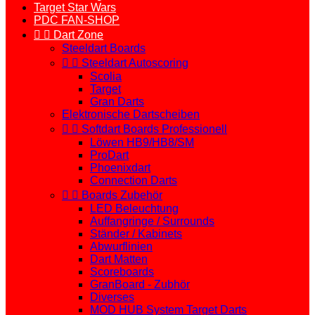
Target Star Wars
PDC FAN-SHOP


Dart Zone
Steeldart Boards


Steeldart Autoscoring
Scolia
Target
Gran Darts
Elektronische Dartscheiben


Softdart Boards Professionell
Löwen HB9/HB8/SM
ProDart
Phoenixdart
Connection Darts


Boards Zubehör
LED Beleuchtung
Auffangringe / Surrounds
Ständer / Kabinets
Abwurflinien
Dart Matten
Scoreboards
GranBoard - Zubhör
Diverses
MOD HUB System Target Darts