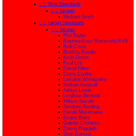


Shot Steeldarts


Spieler
Michael Smith


Target Steeldarts


Spieler
Phil Taylor
Raymond van Barneveld RVB
Rob Cross
Bradley Brooks
Keith Deller
Paul Lim
Darryl Fitton
Corey Cadby
Lorraine Winstanley
Nathan Aspinall
Adrian Lewis
Leighton Bennett
Mikuru Suzuki
Stephen Bunting
Haruki Muramatsu
Keane Barry
Gabriel Clemens
Danny Baggish
Glen Durrant