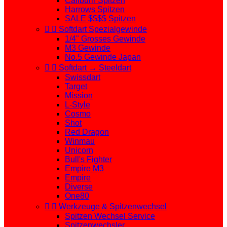
Caliburn Spitzen
Harrows Spitzen
SALE $$$$ Spitzen


Softdart Spezialgewinde
1/4" Grosses Gewinde
M3 Gewinde
No.5 Gewinde Japan


Softdart → Steeldart
Swissdart
Target
Mission
L-Style
Cosmo
Shot
Red Dragon
Winmau
Unicorn
Bull's Fighter
Empire M3
Empire
Diverse
One80


Werkzeuge & Spitzenwechsel
Spitzen Wechsel Service
Spitzenwechsler