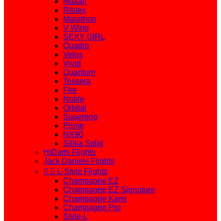
Maxair
Ribtex
Marathon
V Wing
SEXY GIRL
Quadro
Velos
Vivid
Quantum
Tessera
Fire
Noble
Orbital
Supergrip
Prime
NX90
Silika Solid
HiDarts Flights
Jack Daniels Flights


L-Style Flights
Champagne EZ
Champagne EZ Signature
Champagne Kami
Champagne Pro
Style-L