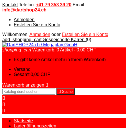
Kontakt
Telefon:
+41 79 353 39 20
Email:
info@dartshop24.ch
Anmelden
Erstellen Sie ein Konto
Willkommen,
Anmelden
oder
Erstellen Sie ein Konto
add_shopping_cart
Gespeicherte Karren
(0)
shopping_cart
Warenkorb:
0
Artikel - 0,00 CHF
Es gibt keine Artikel mehr in Ihrem Warenkorb
Versand
Gesamt
0,00 CHF
Warenkorb anzeigen


Suche



Startseite
Ladenöffnungszeiten