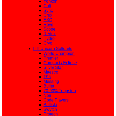
Yohkoh
Cult
Sync
Crux
EXO
Rove
Scope
Redux
Hydro
Cryo


Unicorn Softdarts
World Champion
Premier
Compact / Eclipse
Silver Star
Maestro
T95
Messing
Bullet
70-90% Tungsten
Noir
Code Players
Ballista
Swytch
Protech