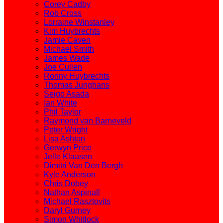
Corey Cadby
Rob Cross
Lorraine Winstanley
Kim Huybrechts
Jamie Caven
Michael Smith
James Wade
Joe Cullen
Ronny Huybrechts
Thomas Junghans
Seigo Asada
Ian White
Phil Taylor
Raymond van Barneveld
Peter Wright
Lisa Ashton
Gerwyn Price
Jelle Klaasen
Dimitri Van Den Bergh
Kyle Anderson
Chris Dobey
Nathan Aspinall
Michael Rasztovits
Daryl Gurney
Simon Whitlock