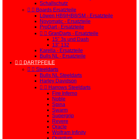
Schallschutz


Boards Ersatzteile
Löwen HB9/HB8/SM - Ersatzteile
Novomatic - Ersatzteile
ProDart - Ersatzteile


GranDarts - Ersatzteile
15" 3s und Dash
13" 132
Karella - Ersatzteile
Bulls NL - Ersatzteile


DARTPFEILE


Steeldarts
Bulls NL Steeldarts
Harley Davidson


Harrows Steeldarts
Fire Inferno
Noble
Spina
Swarm
Supergrip
Revere
Oracle
Wolfram Infinity
Quantum