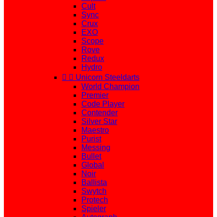
Cult
Sync
Crux
EXO
Scope
Rove
Redux
Hydro


Unicorn Steeldarts
World Champion
Premier
Code Player
Contender
Silver Star
Maestro
Purist
Messing
Bullet
Global
Noir
Ballista
Swytch
Protech
Spieler