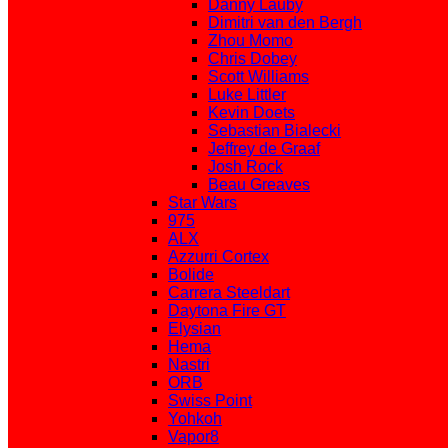
Danny Lauby
Dimitri van den Bergh
Zhou Momo
Chris Dobey
Scott Williams
Luke Littler
Kevin Doets
Sebastian Bialecki
Jeffrey de Graaf
Josh Rock
Beau Greaves
Star Wars
975
ALX
Azzurri Cortex
Bolide
Carrera Steeldart
Daytona Fire GT
Elysian
Hema
Nastri
ORB
Swiss Point
Yohkoh
Vapor8