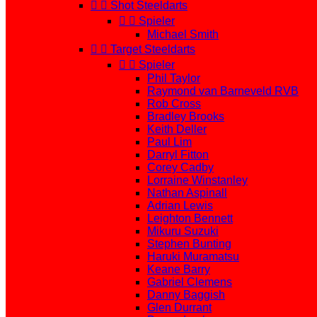


Shot Steeldarts


Spieler
Michael Smith


Target Steeldarts


Spieler
Phil Taylor
Raymond van Barneveld RVB
Rob Cross
Bradley Brooks
Keith Deller
Paul Lim
Darryl Fitton
Corey Cadby
Lorraine Winstanley
Nathan Aspinall
Adrian Lewis
Leighton Bennett
Mikuru Suzuki
Stephen Bunting
Haruki Muramatsu
Keane Barry
Gabriel Clemens
Danny Baggish
Glen Durrant