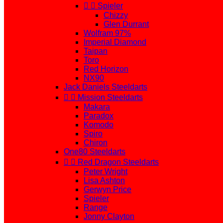


Spieler
Chizzy
Glen Durrant
Wolfram 97%
Imperial Diamond
Taipan
Toro
Red Horizon
NX90
Jack Daniels Steeldarts


Mission Steeldarts
Makara
Paradox
Komodo
Spiro
Chiron
One80 Steeldarts


Red Dragon Steeldarts
Peter Wright
Lisa Ashton
Gerwyn Price
Spieler
Range
Jonny Clayton