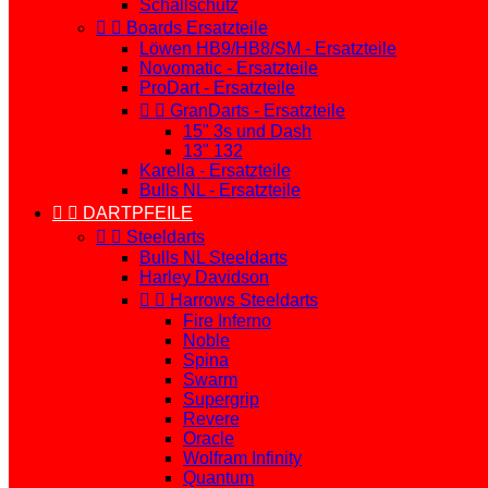
Schallschutz


Boards Ersatzteile
Löwen HB9/HB8/SM - Ersatzteile
Novomatic - Ersatzteile
ProDart - Ersatzteile


GranDarts - Ersatzteile
15" 3s und Dash
13" 132
Karella - Ersatzteile
Bulls NL - Ersatzteile


DARTPFEILE


Steeldarts
Bulls NL Steeldarts
Harley Davidson


Harrows Steeldarts
Fire Inferno
Noble
Spina
Swarm
Supergrip
Revere
Oracle
Wolfram Infinity
Quantum