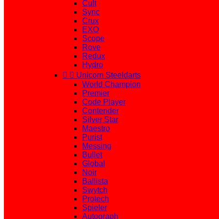
Cult
Sync
Crux
EXO
Scope
Rove
Redux
Hydro


Unicorn Steeldarts
World Champion
Premier
Code Player
Contender
Silver Star
Maestro
Purist
Messing
Bullet
Global
Noir
Ballista
Swytch
Protech
Spieler
Autograph