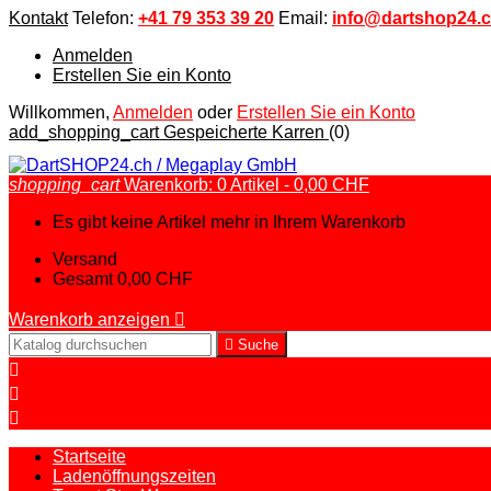
Kontakt
Telefon:
+41 79 353 39 20
Email:
info@dartshop24.
Anmelden
Erstellen Sie ein Konto
Willkommen,
Anmelden
oder
Erstellen Sie ein Konto
add_shopping_cart
Gespeicherte Karren
(0)
shopping_cart
Warenkorb:
0
Artikel - 0,00 CHF
Es gibt keine Artikel mehr in Ihrem Warenkorb
Versand
Gesamt
0,00 CHF
Warenkorb anzeigen


Suche



Startseite
Ladenöffnungszeiten