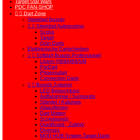
Target Star Wars
PDC FAN-SHOP


Dart Zone
Steeldart Boards


Steeldart Autoscoring
Scolia
Target
Gran Darts
Elektronische Dartscheiben


Softdart Boards Professionell
Löwen HB9/HB8/SM
ProDart
Phoenixdart
Connection Darts


Boards Zubehör
LED Beleuchtung
Auffangringe / Surrounds
Ständer / Kabinets
Abwurflinien
Dart Matten
Scoreboards
GranBoard - Zubhör
Diverses
MOD HUB System Target Darts