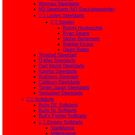
Winmau Steeldarts
M3 Steeldarts (M3 Spezialgewinde)


Loxley Steeldarts


Spieler
Ronny Huybrechts
Ryan Searle
Stefan Bellemont
Robbie Knops
Owen Bates
Trinidad Steeldart
Q-Max Steeldarts
Dart World Steeldarts
Karella Steeldarts
Ruthless Steeldart
Caliburn Steeldarts
Target Japan Steeldarts
Swissdart Steeldarts


Softdarts
Bulls DE Softdarts
Bulls NL Softdarts
Bull's Fighter Softdarts


Empire Softdarts
Startklasse
Mittelklasse