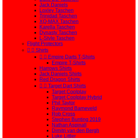
Jack Daniels
Loxley Taschen
Trinidad Taschen
XQ-MAX Taschen
Karella Taschen
Dynasty Taschen
L-Style Taschen
Flight Protectors


Shirts


Empire Darts T-Shirts
Empire T-Shirts
Harrows Shirts
Jack Daniels Shirts
Red Dragon Shirts


Target Dart Shirts
Target Coolplay
Target Coolplay Hybrid
Phil Taylor
Raymond Barneveld
Rob Cross
Stephen Bunting 2019
Nathan Aspinall
Dimitri van den Bergh
Luke Littler