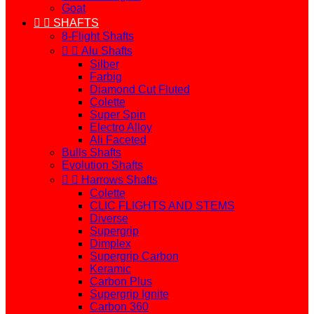
Goat


SHAFTS
8-Flight Shafts


Alu Shafts
Silber
Farbig
Diamond Cut Fluted
Colette
Super Spin
Electro Alloy
Ali Faceted
Bulls Shafts
Evolution Shafts


Harrows Shafts
Colette
CLIC FLIGHTS AND STEMS
Diverse
Supergrip
Dimplex
Supergrip Carbon
Keramic
Carbon Plus
Supergrip Ignite
Carbon 360