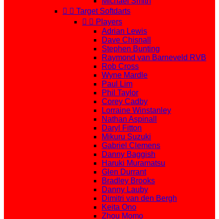
Michael Smith


Target Softdarts


Players
Adrian Lewis
Dave Chisnall
Stephen Bunting
Raymond van Barneveld RVB
Rob Cross
Wyne Mardle
Paul Lim
Phil Taylor
Corey Cadby
Lorraine Winstanley
Nathan Aspinall
Daryl Fitton
Mikuru Suzuki
Gabriel Clemens
Danny Baggish
Haruki Muramatsu
Glen Durrant
Bradley Brooks
Danny Lauby
Dimitri van den Bergh
Keita Ono
Zhou Momo