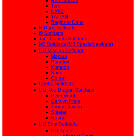
Red Horizon
Toro
NX90
TAIPAN
Beginner Darts
HiDarts Softdarts
i9 Softdarts
Jack Daniels Softdarts
M3 Softdarts (M3 Spezialgewinde)


Mission Softdarts
Makara
Paradox
Komodo
Spiro
Chiron
One80 Softdarts


Red Dragon Softdarts
Peter Wright
Gerwyn Price
Jonny Clayton
Spieler
Range


Shot Softdarts


Spieler