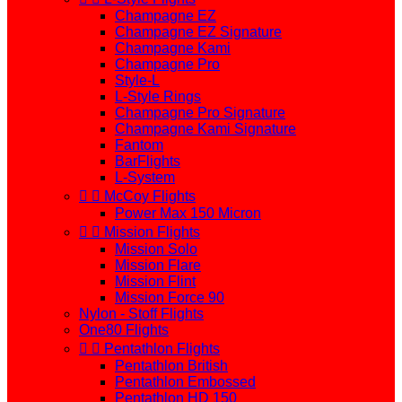
Champagne EZ
Champagne EZ Signature
Champagne Kami
Champagne Pro
Style-L
L-Style Rings
Champagne Pro Signature
Champagne Kami Signature
Fantom
BarFlights
L-System


McCoy Flights
Power Max 150 Micron


Mission Flights
Mission Solo
Mission Flare
Mission Flint
Mission Force 90
Nylon - Stoff Flights
One80 Flights


Pentathlon Flights
Pentathlon British
Pentathlon Embossed
Pentathlon HD 150