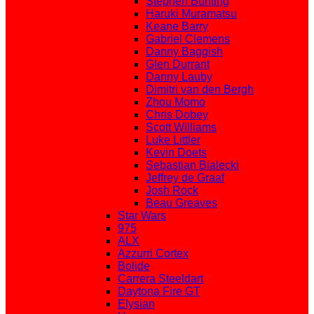
Stephen Bunting
Haruki Muramatsu
Keane Barry
Gabriel Clemens
Danny Baggish
Glen Durrant
Danny Lauby
Dimitri van den Bergh
Zhou Momo
Chris Dobey
Scott Williams
Luke Littler
Kevin Doets
Sebastian Bialecki
Jeffrey de Graaf
Josh Rock
Beau Greaves
Star Wars
975
ALX
Azzurri Cortex
Bolide
Carrera Steeldart
Daytona Fire GT
Elysian