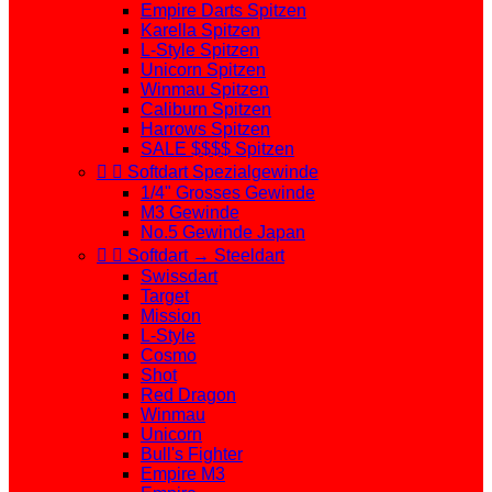
Empire Darts Spitzen
Karella Spitzen
L-Style Spitzen
Unicorn Spitzen
Winmau Spitzen
Caliburn Spitzen
Harrows Spitzen
SALE $$$$ Spitzen


Softdart Spezialgewinde
1/4" Grosses Gewinde
M3 Gewinde
No.5 Gewinde Japan


Softdart → Steeldart
Swissdart
Target
Mission
L-Style
Cosmo
Shot
Red Dragon
Winmau
Unicorn
Bull's Fighter
Empire M3