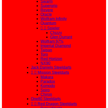
Swarm
Supergrip
Revere
Oracle
Wolfram Infinity
Quantum


Spieler
Chizzy
Glen Durrant
Wolfram 97%
Imperial Diamond
Taipan
Toro
Red Horizon
NX90
Jack Daniels Steeldarts


Mission Steeldarts
Makara
Paradox
Komodo
Spiro
Chiron
One80 Steeldarts


Red Dragon Steeldarts