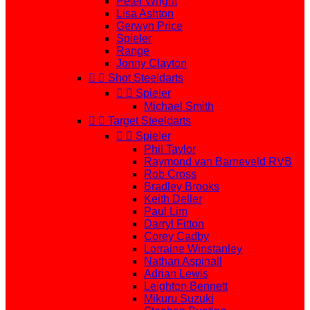
Peter Wright
Lisa Ashton
Gerwyn Price
Spieler
Range
Jonny Clayton


Shot Steeldarts


Spieler
Michael Smith


Target Steeldarts


Spieler
Phil Taylor
Raymond van Barneveld RVB
Rob Cross
Bradley Brooks
Keith Deller
Paul Lim
Darryl Fitton
Corey Cadby
Lorraine Winstanley
Nathan Aspinall
Adrian Lewis
Leighton Bennett
Mikuru Suzuki