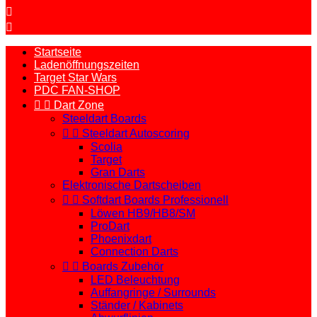


Startseite
Ladenöffnungszeiten
Target Star Wars
PDC FAN-SHOP


Dart Zone
Steeldart Boards


Steeldart Autoscoring
Scolia
Target
Gran Darts
Elektronische Dartscheiben


Softdart Boards Professionell
Löwen HB9/HB8/SM
ProDart
Phoenixdart
Connection Darts


Boards Zubehör
LED Beleuchtung
Auffangringe / Surrounds
Ständer / Kabinets