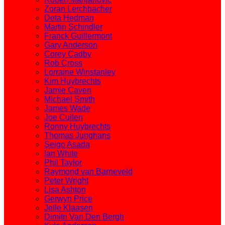
Zoran Lerchbacher
Deta Hedman
Martin Schindler
Franck Guillermont
Gary Anderson
Corey Cadby
Rob Cross
Lorraine Winstanley
Kim Huybrechts
Jamie Caven
Michael Smith
James Wade
Joe Cullen
Ronny Huybrechts
Thomas Junghans
Seigo Asada
Ian White
Phil Taylor
Raymond van Barneveld
Peter Wright
Lisa Ashton
Gerwyn Price
Jelle Klaasen
Dimitri Van Den Bergh