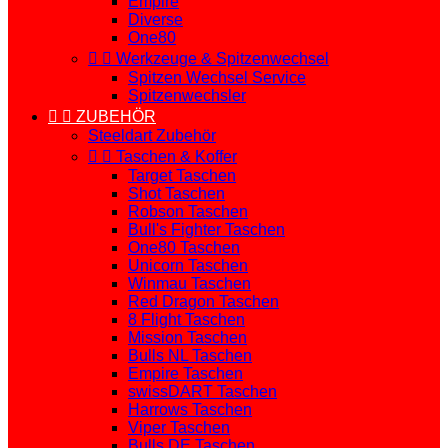
Empire
Diverse
One80


Werkzeuge & Spitzenwechsel
Spitzen Wechsel Service
Spitzenwechsler


ZUBEHÖR
Steeldart Zubehör


Taschen & Koffer
Target Taschen
Shot Taschen
Robson Taschen
Bull's Fighter Taschen
One80 Taschen
Unicorn Taschen
Winmau Taschen
Red Dragon Taschen
8 Flight Taschen
Mission Taschen
Bulls NL Taschen
Empire Taschen
swissDART Taschen
Harrows Taschen
Viper Taschen
Bulls DE Taschen