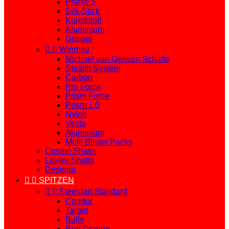
Phase 5
Silk-Stick
Kunststoff
Aluminium
Gripper


Winmau
Michael van Gerwen Schäfte
Stealth System
Carbon
Pro Force
Prism Force
Prism 1.0
Nylon
Vecta
Aluminium
Multi Blister Packs
Cosmo Shafts
Loxley Shafts
Designa


SPITZEN


Steeldart Standard
Condor
Target
Bulls
Red Dragon