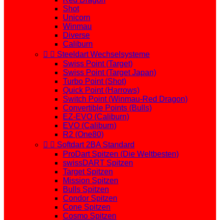
Shot
Unicorn
Winmau
Diverse
Caliburn


Steeldart Wechselsysteme
Swiss Point (Target)
Swiss Point (Target Japan)
Turbo Point (Shot)
Quick Point (Harrows)
Switch Point (Winmau-Red Dragon)
Convertible Points (Bulls)
EZ-EVO (Caliburn)
EVO (Caliburn)
R2 (One80)


Softdart 2BA Standard
ProDart Spitzen (Die Weltbesten)
swissDART Spitzen
Target Spitzen
Mission Spitzen
Bulls Spitzen
Condor Spitzen
Cone Spitzen
Cosmo Spitzen