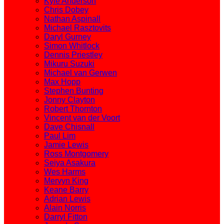
Kyle Anderson
Chris Dobey
Nathan Aspinall
Michael Rasztovits
Daryl Gurney
Simon Whitlock
Dennis Priestley
Mikuru Suzuki
Michael van Gerwen
Max Hopp
Stephen Bunting
Jonny Clayton
Robert Thornton
Vincent van der Voort
Dave Chisnall
Paul Lim
Jamie Lewis
Ross Montgomery
Seiya Asakura
Wes Harms
Mervyn King
Keane Barry
Adrian Lewis
Alain Norris
Darryl Fitton