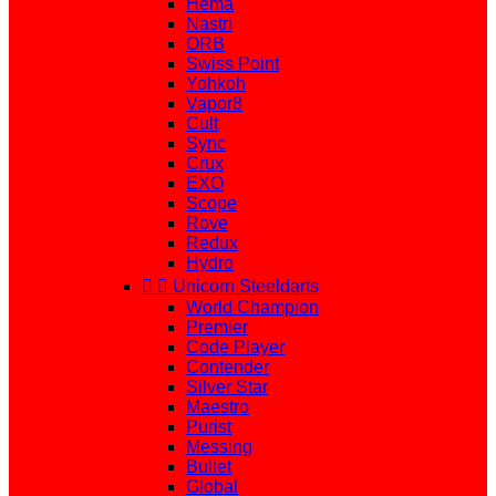
Hema
Nastri
ORB
Swiss Point
Yohkoh
Vapor8
Cult
Sync
Crux
EXO
Scope
Rove
Redux
Hydro


Unicorn Steeldarts
World Champion
Premier
Code Player
Contender
Silver Star
Maestro
Purist
Messing
Bullet
Global