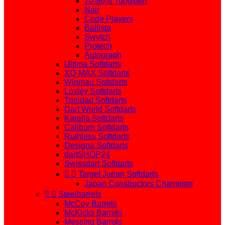
70-90% Tungsten
Noir
Code Players
Ballista
Swytch
Protech
Autograph
Ultima Softdarts
XQ-MAX Softdarts
Winmau Softdarts
Loxley Softdarts
Trinidad Softdarts
Dart World Softdarts
Karella Softdarts
Caliburn Softdarts
Ruthless Softdarts
Designa Softdarts
dartSHOP24
Swissdart Softdarts


Target Japan Softdarts
Japan Constructors Champion


Steelbarrels
McCoy Barrels
McKicks Barrels
Messing Barrels