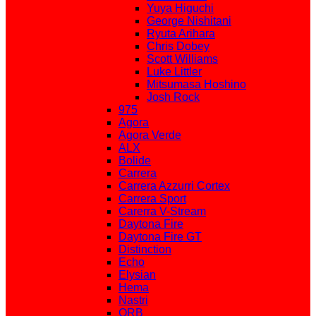
Yuya Higuchi
George Nishitani
Ryuta Arihara
Chris Dobey
Scott Williams
Luke Littler
Mitsumasa Hoshino
Josh Rock
975
Agora
Agora Verde
ALX
Bolide
Carrera
Carrera Azzurri Cortex
Carrera Sport
Carerra V-Stream
Daytona Fire
Daytona Fire GT
Distinction
Echo
Elysian
Hema
Nastri
ORB