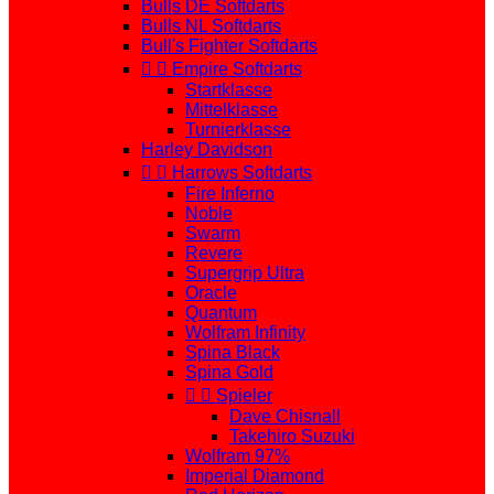
Bulls DE Softdarts
Bulls NL Softdarts
Bull's Fighter Softdarts


Empire Softdarts
Startklasse
Mittelklasse
Turnierklasse
Harley Davidson


Harrows Softdarts
Fire Inferno
Noble
Swarm
Revere
Supergrip Ultra
Oracle
Quantum
Wolfram Infinity
Spina Black
Spina Gold


Spieler
Dave Chisnall
Takehiro Suzuki
Wolfram 97%
Imperial Diamond