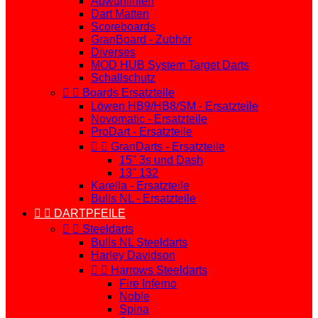
Abwurflinien
Dart Matten
Scoreboards
GranBoard - Zubhör
Diverses
MOD HUB System Target Darts
Schallschutz


Boards Ersatzteile
Löwen HB9/HB8/SM - Ersatzteile
Novomatic - Ersatzteile
ProDart - Ersatzteile


GranDarts - Ersatzteile
15" 3s und Dash
13" 132
Karella - Ersatzteile
Bulls NL - Ersatzteile


DARTPFEILE


Steeldarts
Bulls NL Steeldarts
Harley Davidson


Harrows Steeldarts
Fire Inferno
Noble
Spina