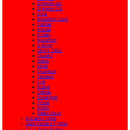
Dimplex 3D
Dimplex CD
Diva
Marathon Gold
Fantail
Maxair
Ribtex
Marathon
V Wing
SEXY GIRL
Quadro
Velos
Vivid
Quantum
Tessera
Fire
Noble
Orbital
Supergrip
Prime
NX90
Silika Solid
HiDarts Flights
Jack Daniels Flights


L-Style Flights