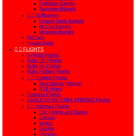
Ruthless Barrels
Tungsten Barrels


Softbarrels
Empire Darts Barrels
McCoy Barrels
Messing Barrels
AirDarts
House Darts


FLIGHTS
8-Flight Flights
Bulls DE Flights
Bulls NL Flights
Bulls Fighter Flights


Condor Flights
Zero Stress (Weich)
AXE (Hart)
Designa Flights
EAGLE HI VIS XTRA STRONG Flights


Harrows Flights
Clic Flights and Stems
Carbon
Vortex
Graflite
Dimplex