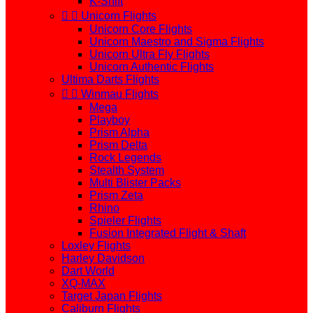
K-Shift


Unicorn Flights
Unicorn Core Flights
Unicorn Maestro and Sigma Flights
Unicorn Ultra Fly Flights
Unicorn Authentic Flights
Ultima Darts Flights


Winmau Flights
Mega
Playboy
Prism Alpha
Prism Delta
Rock Legends
Stealth System
Multi Blister Packs
Prism Zeta
Rhino
Spieler Flights
Fusion Integrated Flight & Shaft
Loxley Flights
Harley Davidson
Dart World
XQ-MAX
Target Japan Flights
Caliburn Flights