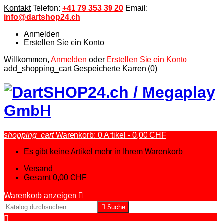
Kontakt
Telefon:
+41 79 353 39 20
Email:
info@dartshop24.ch
Anmelden
Erstellen Sie ein Konto
Willkommen,
Anmelden
oder
Erstellen Sie ein Konto
add_shopping_cart
Gespeicherte Karren
(0)
shopping_cart
Warenkorb:
0
Artikel - 0,00 CHF
Es gibt keine Artikel mehr in Ihrem Warenkorb
Versand
Gesamt
0,00 CHF
Warenkorb anzeigen


Suche
