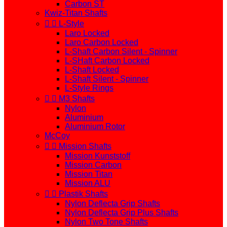
Carbon ST
Kwiz-Titan Shafts


L-Style
Laro Locked
Laro Carbon Locked
L-Shaft Carbon Silent - Spinner
L-SHaft Carbon Locked
L-Shaft Locked
L-Shaft Silent - Spinner
L-Style Rings


M3 Shafts
Nylon
Aluminium
Aluminium Rotor
McCoy


Mission Shafts
Mission Kunststoff
Mission Carbon
Mission Titan
Mission ALU


Plastik Shafts
Nylon Deflecta Grip Shafts
Nylon Deflecta Grip Plus Shafts
Nylon Two Tone Shafts