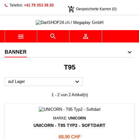
Telefon:
+41 79 353 39 20
add_shopping_cart
Gespeicherte Karren
(0)



BANNER
T95

auf Lager
1 - 2 von 2 Artikel(n)
MARKE:
UNICORN
UNICORN - T95 TYP2 - SOFTDART
Preis
68,90 CHF