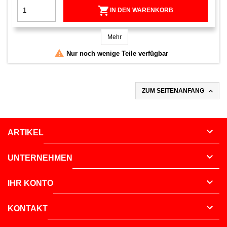

IN DEN WARENKORB
Mehr

Nur noch wenige Teile verfügbar

ZUM SEITENANFANG

ARTIKEL

UNTERNEHMEN

IHR KONTO

KONTAKT