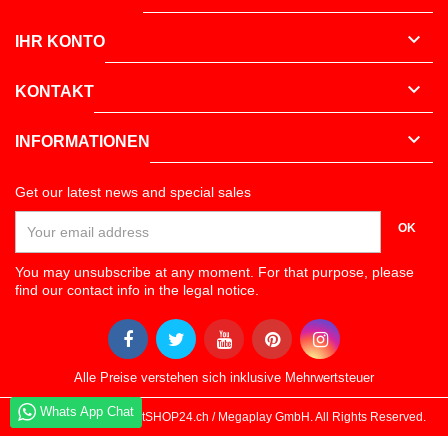

IHR KONTO

KONTAKT

INFORMATIONEN
Get our latest news and special sales
OK
You may unsubscribe at any moment. For that purpose, please
find our contact info in the legal notice.
Alle Preise verstehen sich inklusive Mehrwertsteuer
Whats App Chat
Whats App Chat
© Copyright 2026 DartSHOP24.ch / Megaplay GmbH. All Rights Reserved.