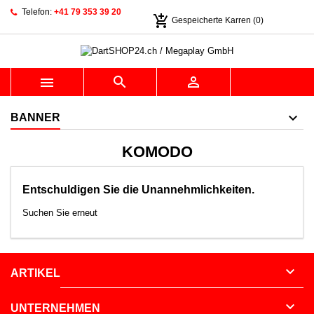
Telefon:
+41 79 353 39 20
add_shopping_cart
Gespeicherte Karren
(0)



BANNER
KOMODO
Entschuldigen Sie die Unannehmlichkeiten.
Suchen Sie erneut

ARTIKEL

UNTERNEHMEN