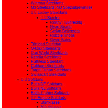
Winmau Steeldarts
M3 Steeldarts (M3 Spezialgewinde)


Loxley Steeldarts


Spieler
Ronny Huybrechts
Ryan Searle
Stefan Bellemont
Robbie Knops
Owen Bates
Trinidad Steeldart
Q-Max Steeldarts
Dart World Steeldarts
Karella Steeldarts
Ruthless Steeldart
Caliburn Steeldarts
Target Japan Steeldarts
Swissdart Steeldarts


Softdarts
Bulls DE Softdarts
Bulls NL Softdarts
Bull's Fighter Softdarts


Empire Softdarts
Startklasse
Mittelklasse