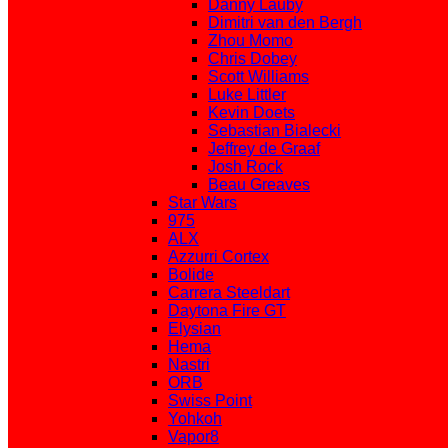
Danny Lauby
Dimitri van den Bergh
Zhou Momo
Chris Dobey
Scott Williams
Luke Littler
Kevin Doets
Sebastian Bialecki
Jeffrey de Graaf
Josh Rock
Beau Greaves
Star Wars
975
ALX
Azzurri Cortex
Bolide
Carrera Steeldart
Daytona Fire GT
Elysian
Hema
Nastri
ORB
Swiss Point
Yohkoh
Vapor8