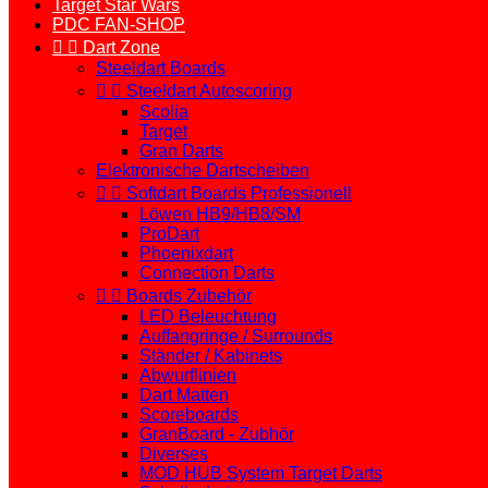
Target Star Wars
PDC FAN-SHOP


Dart Zone
Steeldart Boards


Steeldart Autoscoring
Scolia
Target
Gran Darts
Elektronische Dartscheiben


Softdart Boards Professionell
Löwen HB9/HB8/SM
ProDart
Phoenixdart
Connection Darts


Boards Zubehör
LED Beleuchtung
Auffangringe / Surrounds
Ständer / Kabinets
Abwurflinien
Dart Matten
Scoreboards
GranBoard - Zubhör
Diverses
MOD HUB System Target Darts