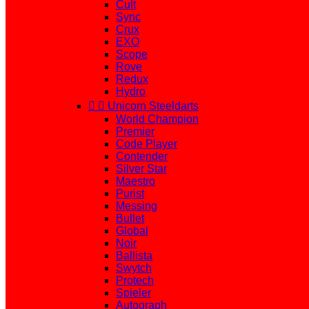
Cult
Sync
Crux
EXO
Scope
Rove
Redux
Hydro


Unicorn Steeldarts
World Champion
Premier
Code Player
Contender
Silver Star
Maestro
Purist
Messing
Bullet
Global
Noir
Ballista
Swytch
Protech
Spieler
Autograph