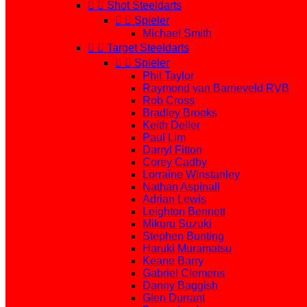


Shot Steeldarts


Spieler
Michael Smith


Target Steeldarts


Spieler
Phil Taylor
Raymond van Barneveld RVB
Rob Cross
Bradley Brooks
Keith Deller
Paul Lim
Darryl Fitton
Corey Cadby
Lorraine Winstanley
Nathan Aspinall
Adrian Lewis
Leighton Bennett
Mikuru Suzuki
Stephen Bunting
Haruki Muramatsu
Keane Barry
Gabriel Clemens
Danny Baggish
Glen Durrant