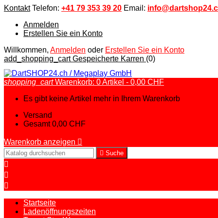
Kontakt
Telefon:
+41 79 353 39 20
Email:
info@dartshop24.
Anmelden
Erstellen Sie ein Konto
Willkommen,
Anmelden
oder
Erstellen Sie ein Konto
add_shopping_cart
Gespeicherte Karren
(0)
shopping_cart
Warenkorb:
0
Artikel - 0,00 CHF
Es gibt keine Artikel mehr in Ihrem Warenkorb
Versand
Gesamt
0,00 CHF
Warenkorb anzeigen


Suche



Startseite
Ladenöffnungszeiten