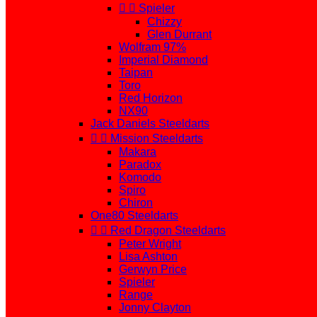


Spieler
Chizzy
Glen Durrant
Wolfram 97%
Imperial Diamond
Taipan
Toro
Red Horizon
NX90
Jack Daniels Steeldarts


Mission Steeldarts
Makara
Paradox
Komodo
Spiro
Chiron
One80 Steeldarts


Red Dragon Steeldarts
Peter Wright
Lisa Ashton
Gerwyn Price
Spieler
Range
Jonny Clayton