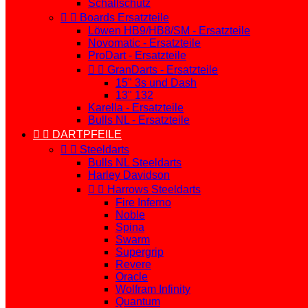
Schallschutz


Boards Ersatzteile
Löwen HB9/HB8/SM - Ersatzteile
Novomatic - Ersatzteile
ProDart - Ersatzteile


GranDarts - Ersatzteile
15" 3s und Dash
13" 132
Karella - Ersatzteile
Bulls NL - Ersatzteile


DARTPFEILE


Steeldarts
Bulls NL Steeldarts
Harley Davidson


Harrows Steeldarts
Fire Inferno
Noble
Spina
Swarm
Supergrip
Revere
Oracle
Wolfram Infinity
Quantum