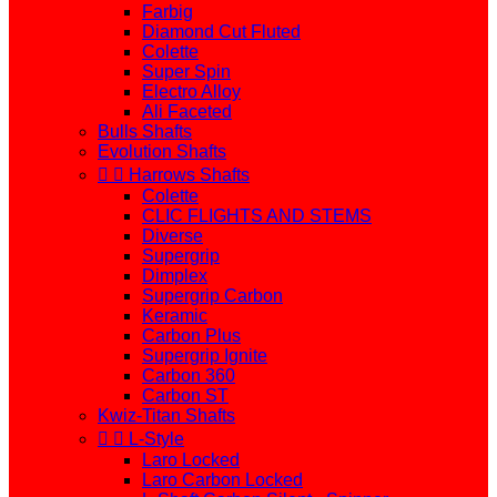
Farbig
Diamond Cut Fluted
Colette
Super Spin
Electro Alloy
Ali Faceted
Bulls Shafts
Evolution Shafts


Harrows Shafts
Colette
CLIC FLIGHTS AND STEMS
Diverse
Supergrip
Dimplex
Supergrip Carbon
Keramic
Carbon Plus
Supergrip Ignite
Carbon 360
Carbon ST
Kwiz-Titan Shafts


L-Style
Laro Locked
Laro Carbon Locked