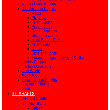
Ultima Darts Flights


Winmau Flights
Mega
Playboy
Prism Alpha
Prism Delta
Rock Legends
Stealth System
Multi Blister Packs
Prism Zeta
Rhino
Spieler Flights
Fusion Integrated Flight & Shaft
Loxley Flights
Harley Davidson
Dart World
XQ-MAX
Target Japan Flights
Caliburn Flights
Goat


SHAFTS
8-Flight Shafts


Alu Shafts
Silber