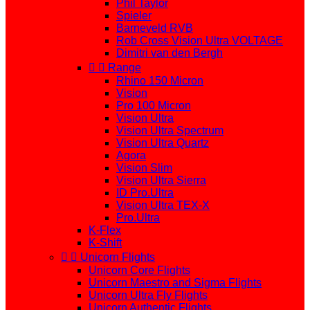
Phil Taylor
Spieler
Barneveld RVB
Rob Cross Vision Ultra VOLTAGE
Dimitri van den Bergh


Range
Rhino 150 Micron
Vision
Pro 100 Micron
Vision Ultra
Vision Ultra Spectrum
Vision Ultra Quartz
Agora
Vision Slim
Vision Ultra Sierra
ID Pro.Ultra
Vision Ultra TEX-X
Pro.Ultra
K-Flex
K-Shift


Unicorn Flights
Unicorn Core Flights
Unicorn Maestro and Sigma Flights
Unicorn Ultra Fly Flights
Unicorn Authentic Flights