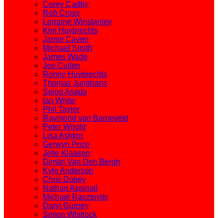
Corey Cadby
Rob Cross
Lorraine Winstanley
Kim Huybrechts
Jamie Caven
Michael Smith
James Wade
Joe Cullen
Ronny Huybrechts
Thomas Junghans
Seigo Asada
Ian White
Phil Taylor
Raymond van Barneveld
Peter Wright
Lisa Ashton
Gerwyn Price
Jelle Klaasen
Dimitri Van Den Bergh
Kyle Anderson
Chris Dobey
Nathan Aspinall
Michael Rasztovits
Daryl Gurney
Simon Whitlock