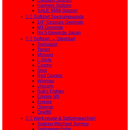
Caliburn Spitzen
Harrows Spitzen
SALE $$$$ Spitzen


Softdart Spezialgewinde
1/4" Grosses Gewinde
M3 Gewinde
No.5 Gewinde Japan


Softdart → Steeldart
Swissdart
Target
Mission
L-Style
Cosmo
Shot
Red Dragon
Winmau
Unicorn
Bull's Fighter
Empire M3
Empire
Diverse
One80


Werkzeuge & Spitzenwechsel
Spitzen Wechsel Service
Spitzenwechsler