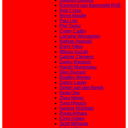
Stephen Bunting
Raymond van Barneveld RVB
Rob Cross
Wyne Mardle
Paul Lim
Phil Taylor
Corey Cadby
Lorraine Winstanley
Nathan Aspinall
Daryl Fitton
Mikuru Suzuki
Gabriel Clemens
Danny Baggish
Haruki Muramatsu
Glen Durrant
Bradley Brooks
Danny Lauby
Dimitri van den Bergh
Keita Ono
Zhou Momo
Yuya Higuchi
George Nishitani
Ryuta Arihara
Chris Dobey
Scott Williams