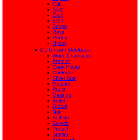
Cult
Sync
Crux
EXO
Scope
Rove
Redux
Hydro


Unicorn Steeldarts
World Champion
Premier
Code Player
Contender
Silver Star
Maestro
Purist
Messing
Bullet
Global
Noir
Ballista
Swytch
Protech
Spieler