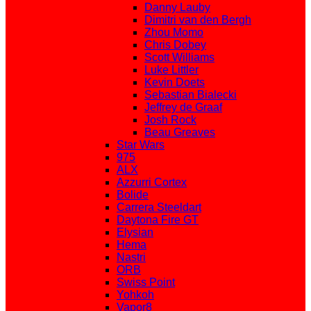
Danny Lauby
Dimitri van den Bergh
Zhou Momo
Chris Dobey
Scott Williams
Luke Littler
Kevin Doets
Sebastian Bialecki
Jeffrey de Graaf
Josh Rock
Beau Greaves
Star Wars
975
ALX
Azzurri Cortex
Bolide
Carrera Steeldart
Daytona Fire GT
Elysian
Hema
Nastri
ORB
Swiss Point
Yohkoh
Vapor8