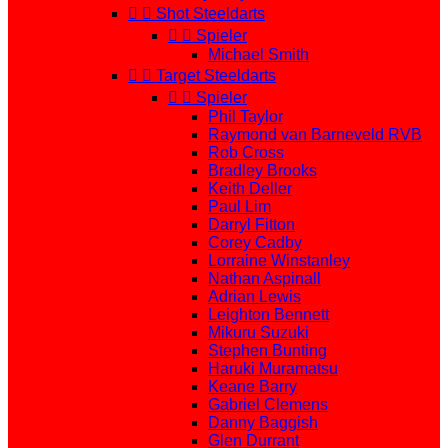


Shot Steeldarts


Spieler
Michael Smith


Target Steeldarts


Spieler
Phil Taylor
Raymond van Barneveld RVB
Rob Cross
Bradley Brooks
Keith Deller
Paul Lim
Darryl Fitton
Corey Cadby
Lorraine Winstanley
Nathan Aspinall
Adrian Lewis
Leighton Bennett
Mikuru Suzuki
Stephen Bunting
Haruki Muramatsu
Keane Barry
Gabriel Clemens
Danny Baggish
Glen Durrant