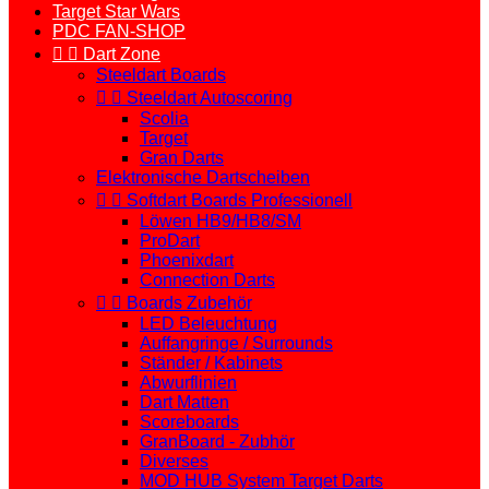
Target Star Wars
PDC FAN-SHOP


Dart Zone
Steeldart Boards


Steeldart Autoscoring
Scolia
Target
Gran Darts
Elektronische Dartscheiben


Softdart Boards Professionell
Löwen HB9/HB8/SM
ProDart
Phoenixdart
Connection Darts


Boards Zubehör
LED Beleuchtung
Auffangringe / Surrounds
Ständer / Kabinets
Abwurflinien
Dart Matten
Scoreboards
GranBoard - Zubhör
Diverses
MOD HUB System Target Darts