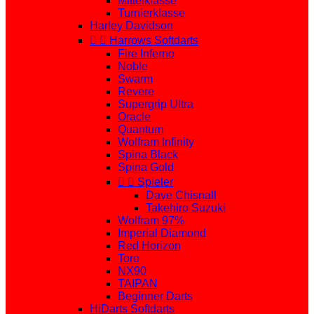
Mittelklasse
Turnierklasse
Harley Davidson


Harrows Softdarts
Fire Inferno
Noble
Swarm
Revere
Supergrip Ultra
Oracle
Quantum
Wolfram Infinity
Spina Black
Spina Gold


Spieler
Dave Chisnall
Takehiro Suzuki
Wolfram 97%
Imperial Diamond
Red Horizon
Toro
NX90
TAIPAN
Beginner Darts
HiDarts Softdarts