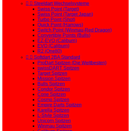


Steeldart Wechselsysteme
Swiss Point (Target)
Swiss Point (Target Japan)
Turbo Point (Shot)
Quick Point (Harrows)
Switch Point (Winmau-Red Dragon)
Convertible Points (Bulls)
EZ-EVO (Caliburn)
EVO (Caliburn)
R2 (One80)


Softdart 2BA Standard
ProDart Spitzen (Die Weltbesten)
swissDART Spitzen
Target Spitzen
Mission Spitzen
Bulls Spitzen
Condor Spitzen
Cone Spitzen
Cosmo Spitzen
Empire Darts Spitzen
Karella Spitzen
L-Style Spitzen
Unicorn Spitzen
Winmau Spitzen