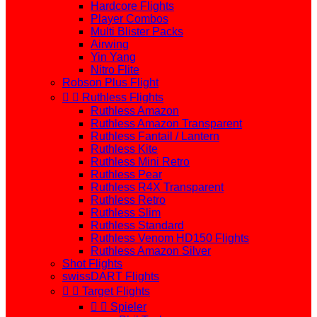
Hardcore Flights
Player Combos
Multi Blister Packs
Airwing
Yin Yang
Nitro Flite
Robson Plus Flight


Ruthless Flights
Ruthless Amazon
Ruthless Amazon Transparent
Ruthless Fantail / Lantern
Ruthless Kite
Ruthless Mini Retro
Ruthless Pear
Ruthless R4X Transparent
Ruthless Retro
Ruthless Slim
Ruthless Standard
Ruthless Venom HD150 Flights
Ruthless Amazon Silver
Shot Flights
swissDART Flights


Target Flights


Spieler