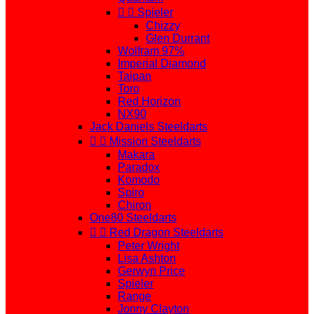


Spieler
Chizzy
Glen Durrant
Wolfram 97%
Imperial Diamond
Taipan
Toro
Red Horizon
NX90
Jack Daniels Steeldarts


Mission Steeldarts
Makara
Paradox
Komodo
Spiro
Chiron
One80 Steeldarts


Red Dragon Steeldarts
Peter Wright
Lisa Ashton
Gerwyn Price
Spieler
Range
Jonny Clayton