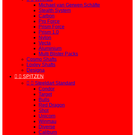
Michael van Gerwen Schäfte
Stealth System
Carbon
Pro Force
Prism Force
Prism 1.0
Nylon
Vecta
Aluminium
Multi Blister Packs
Cosmo Shafts
Loxley Shafts
Designa


SPITZEN


Steeldart Standard
Condor
Target
Bulls
Red Dragon
Shot
Unicorn
Winmau
Diverse
Caliburn