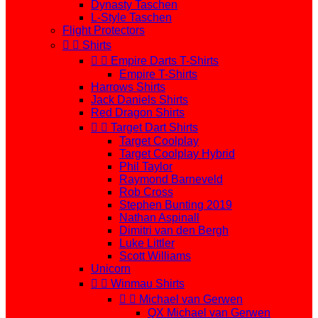
Dynasty Taschen
L-Style Taschen
Flight Protectors


Shirts


Empire Darts T-Shirts
Empire T-Shirts
Harrows Shirts
Jack Daniels Shirts
Red Dragon Shirts


Target Dart Shirts
Target Coolplay
Target Coolplay Hybrid
Phil Taylor
Raymond Barneveld
Rob Cross
Stephen Bunting 2019
Nathan Aspinall
Dimitri van den Bergh
Luke Littler
Scott Williams
Unicorn


Winmau Shirts


Michael van Gerwen
QX Michael van Gerwen