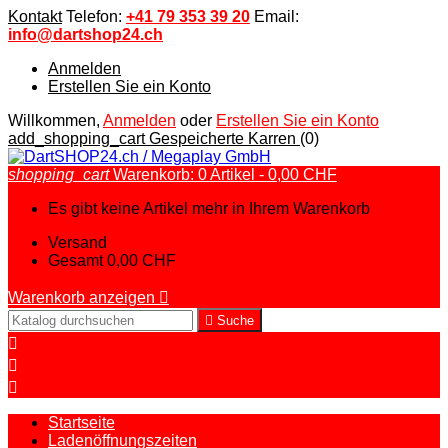
Kontakt
Telefon:
+41 79 353 39 20
Email:
info@dartshop24.ch
Anmelden
Erstellen Sie ein Konto
Willkommen,
Anmelden
oder
Erstellen Sie ein Konto
add_shopping_cart
Gespeicherte Karren
(0)
shopping_cart
Warenkorb:
0
Artikel - 0,00 CHF
Es gibt keine Artikel mehr in Ihrem Warenkorb
Versand
Gesamt
0,00 CHF
Warenkorb anzeigen


Suche



Startseite
Ladenöffnungszeiten