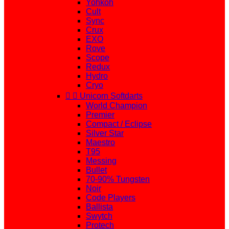
Yohkoh
Cult
Sync
Crux
EXO
Rove
Scope
Redux
Hydro
Cryo


Unicorn Softdarts
World Champion
Premier
Compact / Eclipse
Silver Star
Maestro
T95
Messing
Bullet
70-90% Tungsten
Noir
Code Players
Ballista
Swytch
Protech