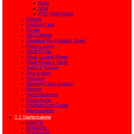
Bulls
Shot
PDC FAN-Shirts
Pokale
Spitzen Case
Poster
M3 Zubehör
Steeldart Re-Pointing Tools
Flight Locher
Shaft Ringe
Shaft Gummi-Ringe
Shaft Ringe L-Style
Tools & Tuning
Grip & Wax
Displays
Wizlock Caps System
Bücher
Verschiedenes
Dartschuhe
Ultimate Dart Cards
Merchandise


Starterpakete
DARTS
BOARDS
ZUBEHÖR