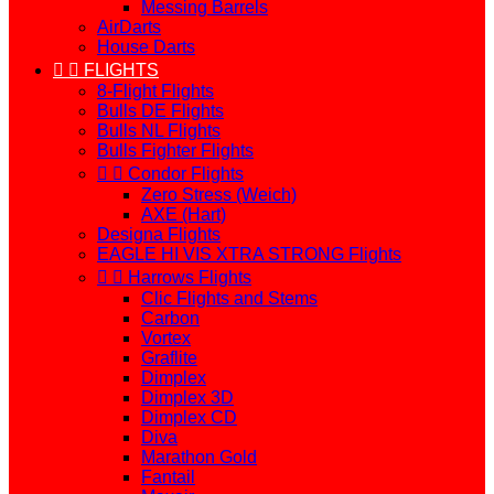
Messing Barrels
AirDarts
House Darts


FLIGHTS
8-Flight Flights
Bulls DE Flights
Bulls NL Flights
Bulls Fighter Flights


Condor Flights
Zero Stress (Weich)
AXE (Hart)
Designa Flights
EAGLE HI VIS XTRA STRONG Flights


Harrows Flights
Clic Flights and Stems
Carbon
Vortex
Graflite
Dimplex
Dimplex 3D
Dimplex CD
Diva
Marathon Gold
Fantail