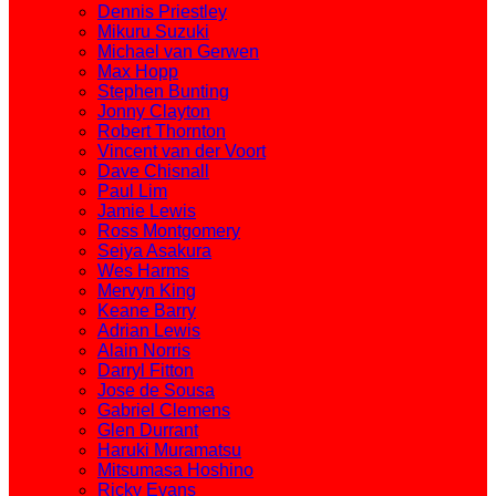
Dennis Priestley
Mikuru Suzuki
Michael van Gerwen
Max Hopp
Stephen Bunting
Jonny Clayton
Robert Thornton
Vincent van der Voort
Dave Chisnall
Paul Lim
Jamie Lewis
Ross Montgomery
Seiya Asakura
Wes Harms
Mervyn King
Keane Barry
Adrian Lewis
Alain Norris
Darryl Fitton
Jose de Sousa
Gabriel Clemens
Glen Durrant
Haruki Muramatsu
Mitsumasa Hoshino
Ricky Evans