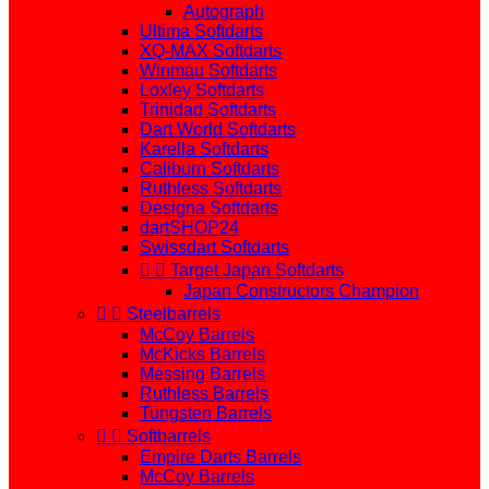
Autograph
Ultima Softdarts
XQ-MAX Softdarts
Winmau Softdarts
Loxley Softdarts
Trinidad Softdarts
Dart World Softdarts
Karella Softdarts
Caliburn Softdarts
Ruthless Softdarts
Designa Softdarts
dartSHOP24
Swissdart Softdarts


Target Japan Softdarts
Japan Constructors Champion


Steelbarrels
McCoy Barrels
McKicks Barrels
Messing Barrels
Ruthless Barrels
Tungsten Barrels


Softbarrels
Empire Darts Barrels
McCoy Barrels