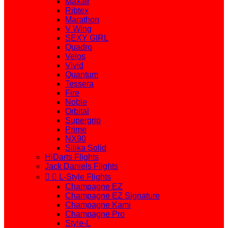
Maxair
Ribtex
Marathon
V Wing
SEXY GIRL
Quadro
Velos
Vivid
Quantum
Tessera
Fire
Noble
Orbital
Supergrip
Prime
NX90
Silika Solid
HiDarts Flights
Jack Daniels Flights


L-Style Flights
Champagne EZ
Champagne EZ Signature
Champagne Kami
Champagne Pro
Style-L