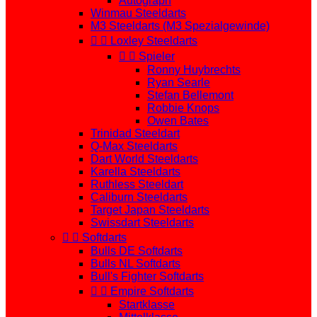
Autograph
Winmau Steeldarts
M3 Steeldarts (M3 Spezialgewinde)


Loxley Steeldarts


Spieler
Ronny Huybrechts
Ryan Searle
Stefan Bellemont
Robbie Knops
Owen Bates
Trinidad Steeldart
Q-Max Steeldarts
Dart World Steeldarts
Karella Steeldarts
Ruthless Steeldart
Caliburn Steeldarts
Target Japan Steeldarts
Swissdart Steeldarts


Softdarts
Bulls DE Softdarts
Bulls NL Softdarts
Bull's Fighter Softdarts


Empire Softdarts
Startklasse