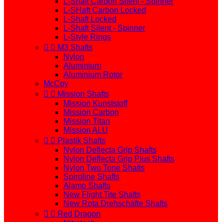
L-Shaft Carbon Silent - Spinner
L-SHaft Carbon Locked
L-Shaft Locked
L-Shaft Silent - Spinner
L-Style Rings


M3 Shafts
Nylon
Aluminium
Aluminium Rotor
McCoy


Mission Shafts
Mission Kunststoff
Mission Carbon
Mission Titan
Mission ALU


Plastik Shafts
Nylon Deflecta Grip Shafts
Nylon Deflecta Grip Plus Shafts
Nylon Two Tone Shafts
Spiroline Shafts
Alamo Shafts
New Flight Tite Shafts
New Rota Drehschäfte Shafts


Red Dragon