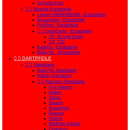
Schallschutz


Boards Ersatzteile
Löwen HB9/HB8/SM - Ersatzteile
Novomatic - Ersatzteile
ProDart - Ersatzteile


GranDarts - Ersatzteile
15" 3s und Dash
13" 132
Karella - Ersatzteile
Bulls NL - Ersatzteile


DARTPFEILE


Steeldarts
Bulls NL Steeldarts
Harley Davidson


Harrows Steeldarts
Fire Inferno
Noble
Spina
Swarm
Supergrip
Revere
Oracle
Wolfram Infinity
Quantum