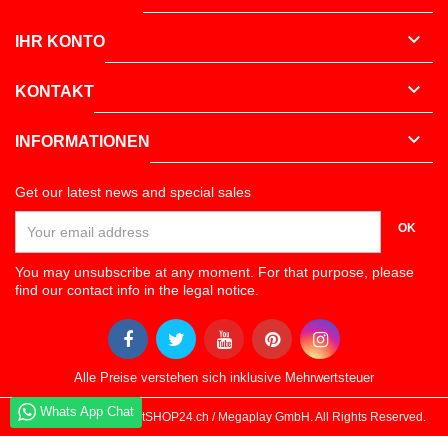

IHR KONTO

KONTAKT

INFORMATIONEN
Get our latest news and special sales
OK
You may unsubscribe at any moment. For that purpose, please
find our contact info in the legal notice.
Alle Preise verstehen sich inklusive Mehrwertsteuer
Whats App Chat
Whats App Chat
© Copyright 2026 DartSHOP24.ch / Megaplay GmbH. All Rights Reserved.