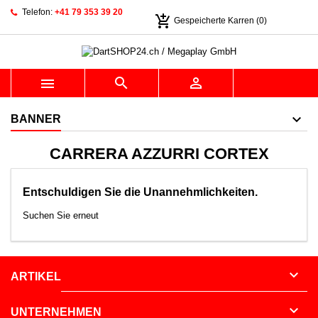
Telefon:
+41 79 353 39 20
add_shopping_cart
Gespeicherte Karren
(0)



BANNER
CARRERA AZZURRI CORTEX
Entschuldigen Sie die Unannehmlichkeiten.
Suchen Sie erneut

ARTIKEL

UNTERNEHMEN