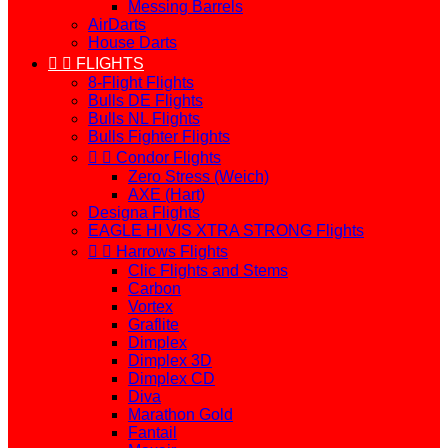
Messing Barrels
AirDarts
House Darts


FLIGHTS
8-Flight Flights
Bulls DE Flights
Bulls NL Flights
Bulls Fighter Flights


Condor Flights
Zero Stress (Weich)
AXE (Hart)
Designa Flights
EAGLE HI VIS XTRA STRONG Flights


Harrows Flights
Clic Flights and Stems
Carbon
Vortex
Graflite
Dimplex
Dimplex 3D
Dimplex CD
Diva
Marathon Gold
Fantail