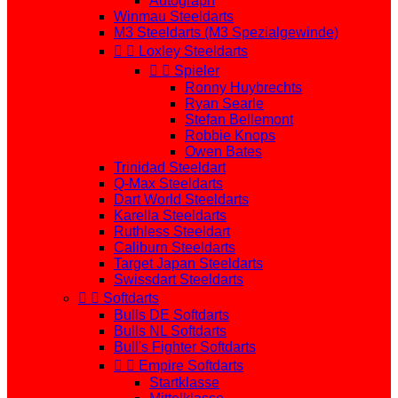
Autograph
Winmau Steeldarts
M3 Steeldarts (M3 Spezialgewinde)


Loxley Steeldarts


Spieler
Ronny Huybrechts
Ryan Searle
Stefan Bellemont
Robbie Knops
Owen Bates
Trinidad Steeldart
Q-Max Steeldarts
Dart World Steeldarts
Karella Steeldarts
Ruthless Steeldart
Caliburn Steeldarts
Target Japan Steeldarts
Swissdart Steeldarts


Softdarts
Bulls DE Softdarts
Bulls NL Softdarts
Bull's Fighter Softdarts


Empire Softdarts
Startklasse