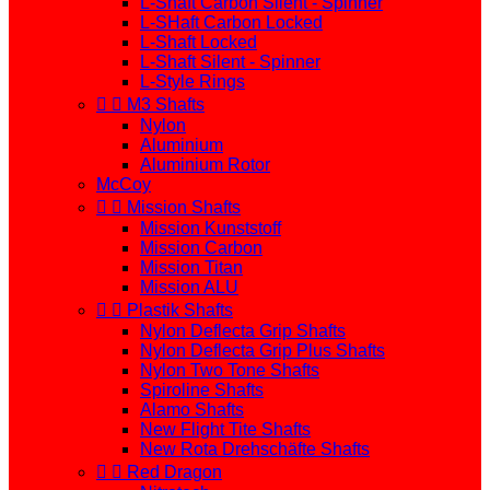
L-Shaft Carbon Silent - Spinner
L-SHaft Carbon Locked
L-Shaft Locked
L-Shaft Silent - Spinner
L-Style Rings


M3 Shafts
Nylon
Aluminium
Aluminium Rotor
McCoy


Mission Shafts
Mission Kunststoff
Mission Carbon
Mission Titan
Mission ALU


Plastik Shafts
Nylon Deflecta Grip Shafts
Nylon Deflecta Grip Plus Shafts
Nylon Two Tone Shafts
Spiroline Shafts
Alamo Shafts
New Flight Tite Shafts
New Rota Drehschäfte Shafts


Red Dragon