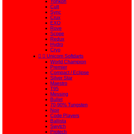
Yohkoh
Cult
Sync
Crux
EXO
Rove
Scope
Redux
Hydro
Cryo


Unicorn Softdarts
World Champion
Premier
Compact / Eclipse
Silver Star
Maestro
T95
Messing
Bullet
70-90% Tungsten
Noir
Code Players
Ballista
Swytch
Protech