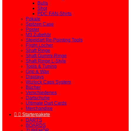
Bulls
Shot
PDC FAN-Shirts
Pokale
Spitzen Case
Poster
M3 Zubehör
Steeldart Re-Pointing Tools
Flight Locher
Shaft Ringe
Shaft Gummi-Ringe
Shaft Ringe L-Style
Tools & Tuning
Grip & Wax
Displays
Wizlock Caps System
Bücher
Verschiedenes
Dartschuhe
Ultimate Dart Cards
Merchandise


Starterpakete
DARTS
BOARDS
ZUBEHÖR