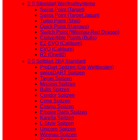


Steeldart Wechselsysteme
Swiss Point (Target)
Swiss Point (Target Japan)
Turbo Point (Shot)
Quick Point (Harrows)
Switch Point (Winmau-Red Dragon)
Convertible Points (Bulls)
EZ-EVO (Caliburn)
EVO (Caliburn)
R2 (One80)


Softdart 2BA Standard
ProDart Spitzen (Die Weltbesten)
swissDART Spitzen
Target Spitzen
Mission Spitzen
Bulls Spitzen
Condor Spitzen
Cone Spitzen
Cosmo Spitzen
Empire Darts Spitzen
Karella Spitzen
L-Style Spitzen
Unicorn Spitzen
Winmau Spitzen