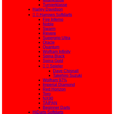
Mittelklasse
Turnierklasse
Harley Davidson


Harrows Softdarts
Fire Inferno
Noble
Swarm
Revere
Supergrip Ultra
Oracle
Quantum
Wolfram Infinity
Spina Black
Spina Gold


Spieler
Dave Chisnall
Takehiro Suzuki
Wolfram 97%
Imperial Diamond
Red Horizon
Toro
NX90
TAIPAN
Beginner Darts
HiDarts Softdarts