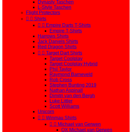
Dynasty Taschen
L-Style Taschen
Flight Protectors


Shirts


Empire Darts T-Shirts
Empire T-Shirts
Harrows Shirts
Jack Daniels Shirts
Red Dragon Shirts


Target Dart Shirts
Target Coolplay
Target Coolplay Hybrid
Phil Taylor
Raymond Barneveld
Rob Cross
Stephen Bunting 2019
Nathan Aspinall
Dimitri van den Bergh
Luke Littler
Scott Williams
Unicorn


Winmau Shirts


Michael van Gerwen
QX Michael van Gerwen