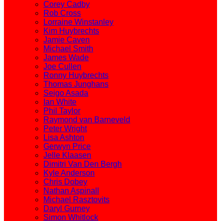
Corey Cadby
Rob Cross
Lorraine Winstanley
Kim Huybrechts
Jamie Caven
Michael Smith
James Wade
Joe Cullen
Ronny Huybrechts
Thomas Junghans
Seigo Asada
Ian White
Phil Taylor
Raymond van Barneveld
Peter Wright
Lisa Ashton
Gerwyn Price
Jelle Klaasen
Dimitri Van Den Bergh
Kyle Anderson
Chris Dobey
Nathan Aspinall
Michael Rasztovits
Daryl Gurney
Simon Whitlock