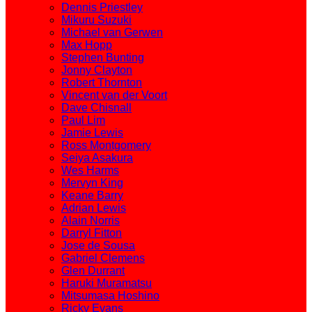
Dennis Priestley
Mikuru Suzuki
Michael van Gerwen
Max Hopp
Stephen Bunting
Jonny Clayton
Robert Thornton
Vincent van der Voort
Dave Chisnall
Paul Lim
Jamie Lewis
Ross Montgomery
Seiya Asakura
Wes Harms
Mervyn King
Keane Barry
Adrian Lewis
Alain Norris
Darryl Fitton
Jose de Sousa
Gabriel Clemens
Glen Durrant
Haruki Muramatsu
Mitsumasa Hoshino
Ricky Evans