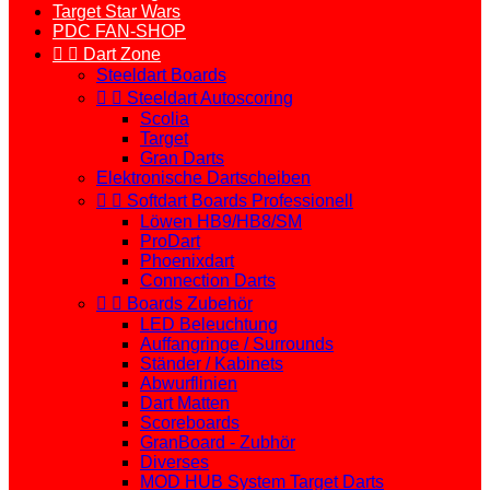
Target Star Wars
PDC FAN-SHOP


Dart Zone
Steeldart Boards


Steeldart Autoscoring
Scolia
Target
Gran Darts
Elektronische Dartscheiben


Softdart Boards Professionell
Löwen HB9/HB8/SM
ProDart
Phoenixdart
Connection Darts


Boards Zubehör
LED Beleuchtung
Auffangringe / Surrounds
Ständer / Kabinets
Abwurflinien
Dart Matten
Scoreboards
GranBoard - Zubhör
Diverses
MOD HUB System Target Darts