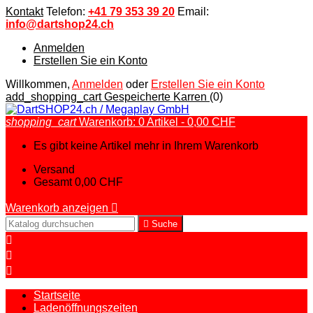
Kontakt
Telefon:
+41 79 353 39 20
Email:
info@dartshop24.ch
Anmelden
Erstellen Sie ein Konto
Willkommen,
Anmelden
oder
Erstellen Sie ein Konto
add_shopping_cart
Gespeicherte Karren
(0)
shopping_cart
Warenkorb:
0
Artikel - 0,00 CHF
Es gibt keine Artikel mehr in Ihrem Warenkorb
Versand
Gesamt
0,00 CHF
Warenkorb anzeigen


Suche



Startseite
Ladenöffnungszeiten