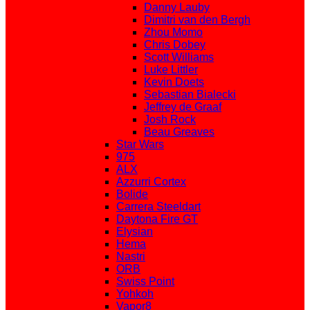
Danny Lauby
Dimitri van den Bergh
Zhou Momo
Chris Dobey
Scott Williams
Luke Littler
Kevin Doets
Sebastian Bialecki
Jeffrey de Graaf
Josh Rock
Beau Greaves
Star Wars
975
ALX
Azzurri Cortex
Bolide
Carrera Steeldart
Daytona Fire GT
Elysian
Hema
Nastri
ORB
Swiss Point
Yohkoh
Vapor8