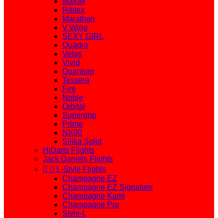
Maxair
Ribtex
Marathon
V Wing
SEXY GIRL
Quadro
Velos
Vivid
Quantum
Tessera
Fire
Noble
Orbital
Supergrip
Prime
NX90
Silika Solid
HiDarts Flights
Jack Daniels Flights


L-Style Flights
Champagne EZ
Champagne EZ Signature
Champagne Kami
Champagne Pro
Style-L