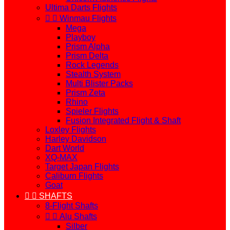
Ultima Darts Flights


Winmau Flights
Mega
Playboy
Prism Alpha
Prism Delta
Rock Legends
Stealth System
Multi Blister Packs
Prism Zeta
Rhino
Spieler Flights
Fusion Integrated Flight & Shaft
Loxley Flights
Harley Davidson
Dart World
XQ-MAX
Target Japan Flights
Caliburn Flights
Goat


SHAFTS
8-Flight Shafts


Alu Shafts
Silber