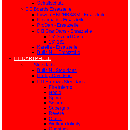
Schallschutz


Boards Ersatzteile
Löwen HB9/HB8/SM - Ersatzteile
Novomatic - Ersatzteile
ProDart - Ersatzteile


GranDarts - Ersatzteile
15" 3s und Dash
13" 132
Karella - Ersatzteile
Bulls NL - Ersatzteile


DARTPFEILE


Steeldarts
Bulls NL Steeldarts
Harley Davidson


Harrows Steeldarts
Fire Inferno
Noble
Spina
Swarm
Supergrip
Revere
Oracle
Wolfram Infinity
Quantum