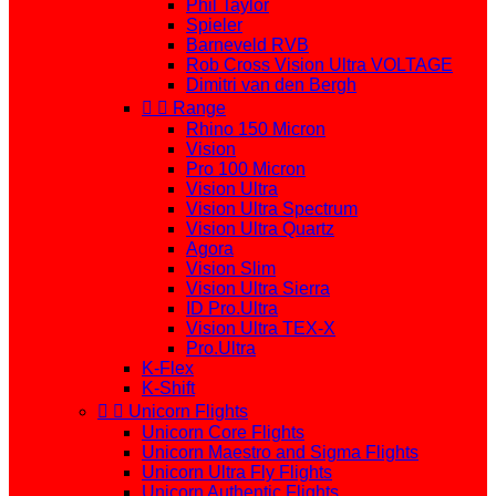
Phil Taylor
Spieler
Barneveld RVB
Rob Cross Vision Ultra VOLTAGE
Dimitri van den Bergh


Range
Rhino 150 Micron
Vision
Pro 100 Micron
Vision Ultra
Vision Ultra Spectrum
Vision Ultra Quartz
Agora
Vision Slim
Vision Ultra Sierra
ID Pro.Ultra
Vision Ultra TEX-X
Pro.Ultra
K-Flex
K-Shift


Unicorn Flights
Unicorn Core Flights
Unicorn Maestro and Sigma Flights
Unicorn Ultra Fly Flights
Unicorn Authentic Flights