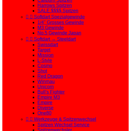
Caliburn Spitzen
Harrows Spitzen
SALE $$$$ Spitzen


Softdart Spezialgewinde
1/4" Grosses Gewinde
M3 Gewinde
No.5 Gewinde Japan


Softdart → Steeldart
Swissdart
Target
Mission
L-Style
Cosmo
Shot
Red Dragon
Winmau
Unicorn
Bull's Fighter
Empire M3
Empire
Diverse
One80


Werkzeuge & Spitzenwechsel
Spitzen Wechsel Service
Spitzenwechsler