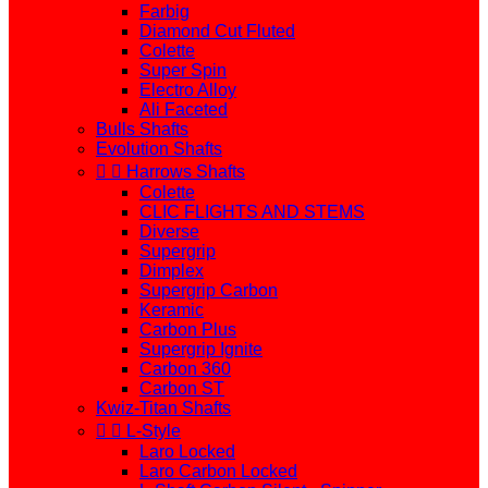
Farbig
Diamond Cut Fluted
Colette
Super Spin
Electro Alloy
Ali Faceted
Bulls Shafts
Evolution Shafts


Harrows Shafts
Colette
CLIC FLIGHTS AND STEMS
Diverse
Supergrip
Dimplex
Supergrip Carbon
Keramic
Carbon Plus
Supergrip Ignite
Carbon 360
Carbon ST
Kwiz-Titan Shafts


L-Style
Laro Locked
Laro Carbon Locked