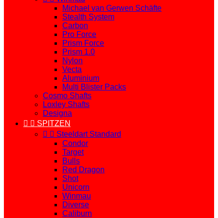
Michael van Gerwen Schäfte
Stealth System
Carbon
Pro Force
Prism Force
Prism 1.0
Nylon
Vecta
Aluminium
Multi Blister Packs
Cosmo Shafts
Loxley Shafts
Designa


SPITZEN


Steeldart Standard
Condor
Target
Bulls
Red Dragon
Shot
Unicorn
Winmau
Diverse
Caliburn