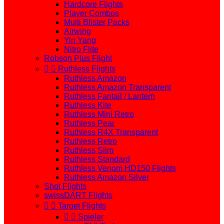
Hardcore Flights
Player Combos
Multi Blister Packs
Airwing
Yin Yang
Nitro Flite
Robson Plus Flight


Ruthless Flights
Ruthless Amazon
Ruthless Amazon Transparent
Ruthless Fantail / Lantern
Ruthless Kite
Ruthless Mini Retro
Ruthless Pear
Ruthless R4X Transparent
Ruthless Retro
Ruthless Slim
Ruthless Standard
Ruthless Venom HD150 Flights
Ruthless Amazon Silver
Shot Flights
swissDART Flights


Target Flights


Spieler