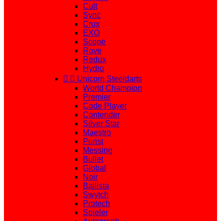
Cult
Sync
Crux
EXO
Scope
Rove
Redux
Hydro


Unicorn Steeldarts
World Champion
Premier
Code Player
Contender
Silver Star
Maestro
Purist
Messing
Bullet
Global
Noir
Ballista
Swytch
Protech
Spieler