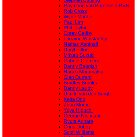
Stephen Bunting
Raymond van Barneveld RVB
Rob Cross
Wyne Mardle
Paul Lim
Phil Taylor
Corey Cadby
Lorraine Winstanley
Nathan Aspinall
Daryl Fitton
Mikuru Suzuki
Gabriel Clemens
Danny Baggish
Haruki Muramatsu
Glen Durrant
Bradley Brooks
Danny Lauby
Dimitri van den Bergh
Keita Ono
Zhou Momo
Yuya Higuchi
George Nishitani
Ryuta Arihara
Chris Dobey
Scott Williams