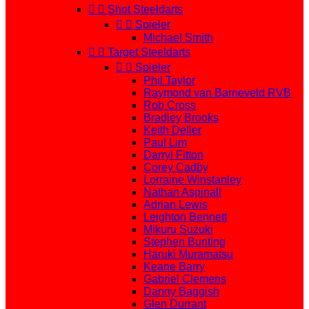


Shot Steeldarts


Spieler
Michael Smith


Target Steeldarts


Spieler
Phil Taylor
Raymond van Barneveld RVB
Rob Cross
Bradley Brooks
Keith Deller
Paul Lim
Darryl Fitton
Corey Cadby
Lorraine Winstanley
Nathan Aspinall
Adrian Lewis
Leighton Bennett
Mikuru Suzuki
Stephen Bunting
Haruki Muramatsu
Keane Barry
Gabriel Clemens
Danny Baggish
Glen Durrant