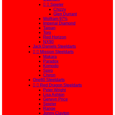


Spieler
Chizzy
Glen Durrant
Wolfram 97%
Imperial Diamond
Taipan
Toro
Red Horizon
NX90
Jack Daniels Steeldarts


Mission Steeldarts
Makara
Paradox
Komodo
Spiro
Chiron
One80 Steeldarts


Red Dragon Steeldarts
Peter Wright
Lisa Ashton
Gerwyn Price
Spieler
Range
Jonny Clayton