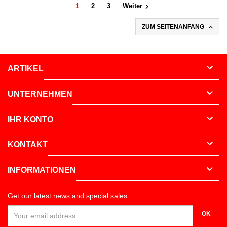

1
2
3
Weiter

ZUM SEITENANFANG

ARTIKEL

UNTERNEHMEN

IHR KONTO

KONTAKT

INFORMATIONEN
Get our latest news and special sales
OK