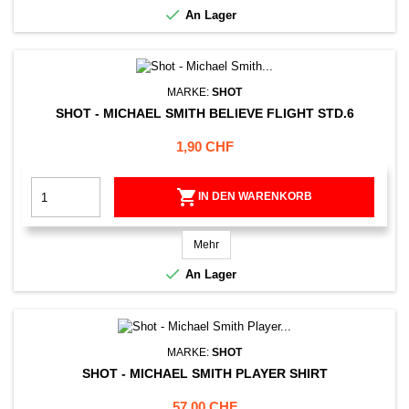

An Lager
MARKE:
SHOT
SHOT - MICHAEL SMITH BELIEVE FLIGHT STD.6
Preis
1,90 CHF

IN DEN WARENKORB
Mehr

An Lager
MARKE:
SHOT
SHOT - MICHAEL SMITH PLAYER SHIRT
Preis
57,00 CHF