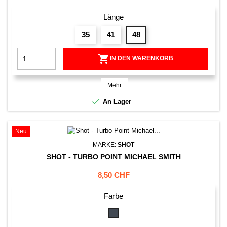
Länge
35
41
48

IN DEN WARENKORB
Mehr

An Lager
Neu
MARKE:
SHOT
SHOT - TURBO POINT MICHAEL SMITH
Preis
8,50 CHF
Farbe
Schwarz