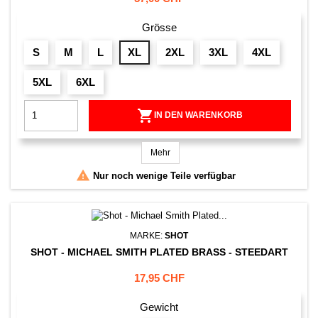
Grösse
S
M
L
XL
2XL
3XL
4XL
5XL
6XL

IN DEN WARENKORB
Mehr

Nur noch wenige Teile verfügbar
MARKE:
SHOT
SHOT - MICHAEL SMITH PLATED BRASS - STEEDART
Preis
17,95 CHF
Gewicht