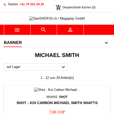
Telefon:
+41 79 353 39 20
add_shopping_cart
Gespeicherte Karren
(0)



BANNER
MICHAEL SMITH

auf Lager
1 - 12 von 29 Artikel(n)
MARKE:
SHOT
SHOT - KOI CARBON MICHAEL SMITH SHAFTS
Preis
7,60 CHF