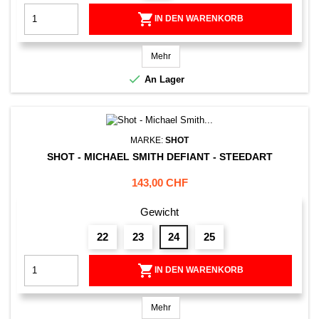

IN DEN WARENKORB
Mehr

An Lager
MARKE:
SHOT
SHOT - MICHAEL SMITH DEFIANT - STEEDART
Preis
143,00 CHF
Gewicht
22
23
24
25

IN DEN WARENKORB
Mehr