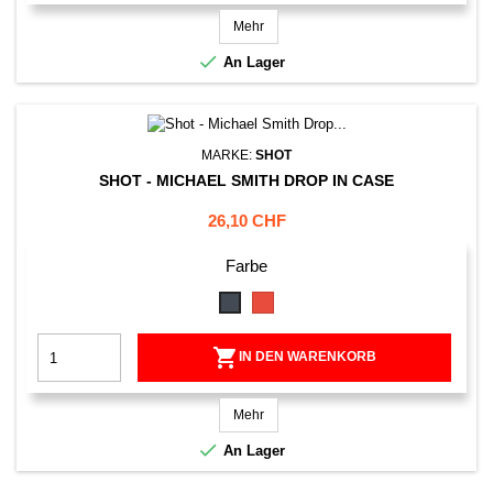
Mehr

An Lager
MARKE:
SHOT
SHOT - MICHAEL SMITH DROP IN CASE
Preis
26,10 CHF
Farbe
Rot
Schwarz

IN DEN WARENKORB
Mehr

An Lager