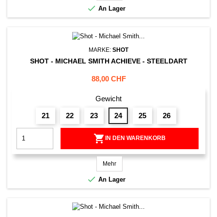

An Lager
MARKE:
SHOT
SHOT - MICHAEL SMITH ACHIEVE - STEELDART
Preis
88,00 CHF
Gewicht
21
22
23
24
25
26

IN DEN WARENKORB
Mehr

An Lager