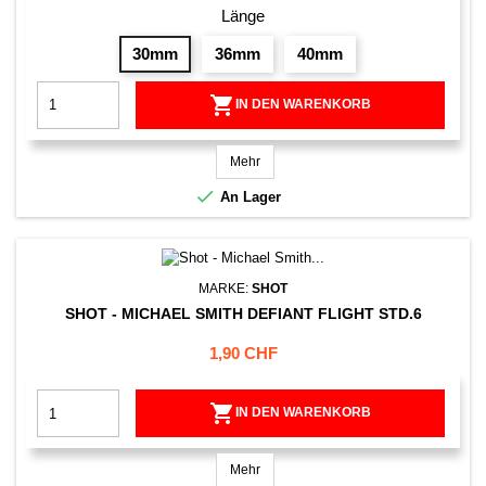
Länge
30mm
36mm
40mm

IN DEN WARENKORB
Mehr

An Lager
MARKE:
SHOT
SHOT - MICHAEL SMITH DEFIANT FLIGHT STD.6
Preis
1,90 CHF

IN DEN WARENKORB
Mehr