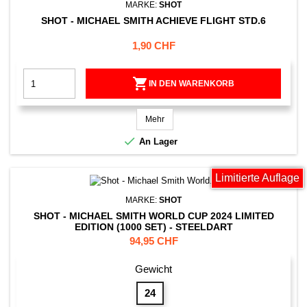
MARKE:
SHOT
SHOT - MICHAEL SMITH ACHIEVE FLIGHT STD.6
Preis
1,90 CHF

IN DEN WARENKORB
Mehr

An Lager
Limitierte Auflage
MARKE:
SHOT
SHOT - MICHAEL SMITH WORLD CUP 2024 LIMITED
EDITION (1000 SET) - STEELDART
Preis
94,95 CHF
Gewicht
24