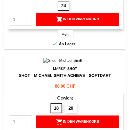
24

IN DEN WARENKORB
Mehr

An Lager
MARKE:
SHOT
SHOT - MICHAEL SMITH ACHIEVE - SOFTDART
Preis
88,00 CHF
Gewicht
18
20

IN DEN WARENKORB