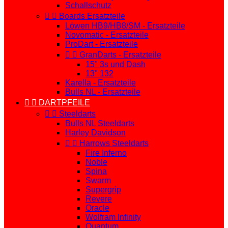
Schallschutz


Boards Ersatzteile
Löwen HB9/HB8/SM - Ersatzteile
Novomatic - Ersatzteile
ProDart - Ersatzteile


GranDarts - Ersatzteile
15" 3s und Dash
13" 132
Karella - Ersatzteile
Bulls NL - Ersatzteile


DARTPFEILE


Steeldarts
Bulls NL Steeldarts
Harley Davidson


Harrows Steeldarts
Fire Inferno
Noble
Spina
Swarm
Supergrip
Revere
Oracle
Wolfram Infinity
Quantum