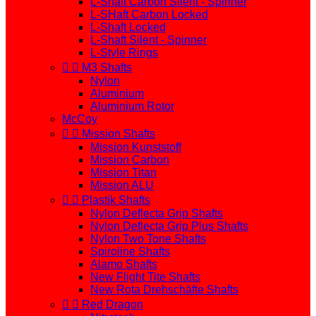
L-Shaft Carbon Silent - Spinner
L-SHaft Carbon Locked
L-Shaft Locked
L-Shaft Silent - Spinner
L-Style Rings


M3 Shafts
Nylon
Aluminium
Aluminium Rotor
McCoy


Mission Shafts
Mission Kunststoff
Mission Carbon
Mission Titan
Mission ALU


Plastik Shafts
Nylon Deflecta Grip Shafts
Nylon Deflecta Grip Plus Shafts
Nylon Two Tone Shafts
Spiroline Shafts
Alamo Shafts
New Flight Tite Shafts
New Rota Drehschäfte Shafts


Red Dragon