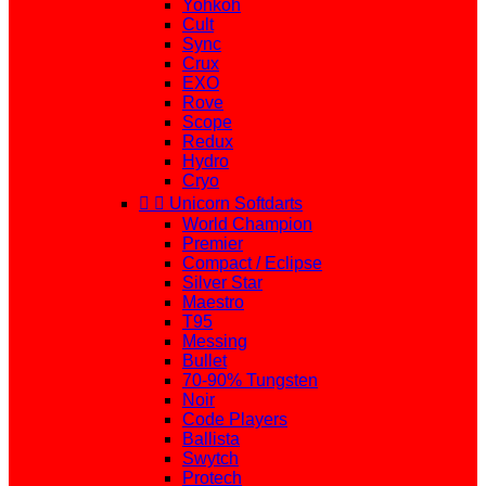
Yohkoh
Cult
Sync
Crux
EXO
Rove
Scope
Redux
Hydro
Cryo


Unicorn Softdarts
World Champion
Premier
Compact / Eclipse
Silver Star
Maestro
T95
Messing
Bullet
70-90% Tungsten
Noir
Code Players
Ballista
Swytch
Protech