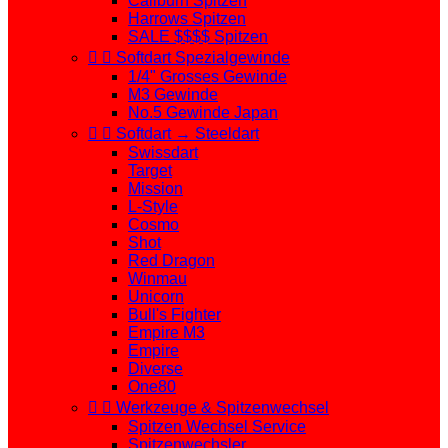
Caliburn Spitzen
Harrows Spitzen
SALE $$$$ Spitzen


Softdart Spezialgewinde
1/4" Grosses Gewinde
M3 Gewinde
No.5 Gewinde Japan


Softdart → Steeldart
Swissdart
Target
Mission
L-Style
Cosmo
Shot
Red Dragon
Winmau
Unicorn
Bull's Fighter
Empire M3
Empire
Diverse
One80


Werkzeuge & Spitzenwechsel
Spitzen Wechsel Service
Spitzenwechsler