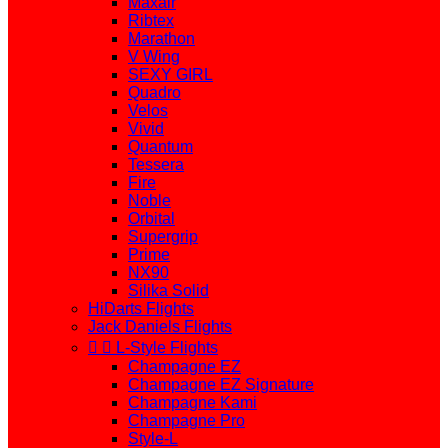
Maxair
Ribtex
Marathon
V Wing
SEXY GIRL
Quadro
Velos
Vivid
Quantum
Tessera
Fire
Noble
Orbital
Supergrip
Prime
NX90
Silika Solid
HiDarts Flights
Jack Daniels Flights


L-Style Flights
Champagne EZ
Champagne EZ Signature
Champagne Kami
Champagne Pro
Style-L