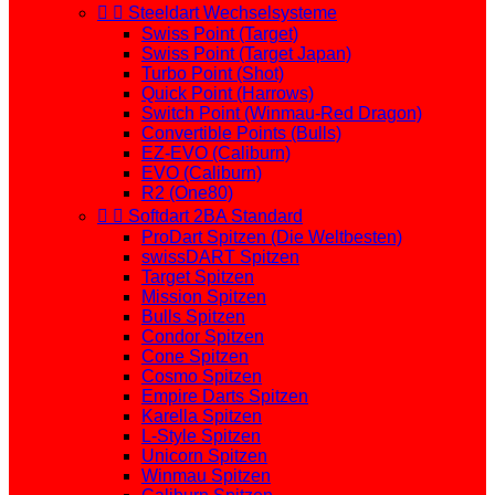


Steeldart Wechselsysteme
Swiss Point (Target)
Swiss Point (Target Japan)
Turbo Point (Shot)
Quick Point (Harrows)
Switch Point (Winmau-Red Dragon)
Convertible Points (Bulls)
EZ-EVO (Caliburn)
EVO (Caliburn)
R2 (One80)


Softdart 2BA Standard
ProDart Spitzen (Die Weltbesten)
swissDART Spitzen
Target Spitzen
Mission Spitzen
Bulls Spitzen
Condor Spitzen
Cone Spitzen
Cosmo Spitzen
Empire Darts Spitzen
Karella Spitzen
L-Style Spitzen
Unicorn Spitzen
Winmau Spitzen