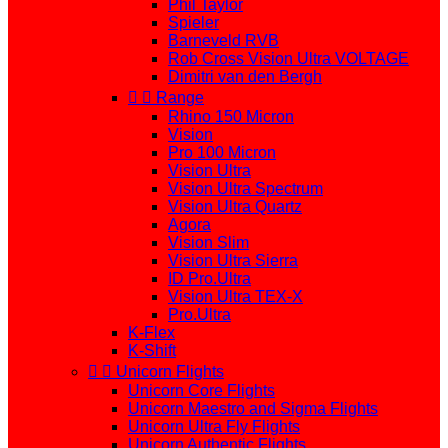
Phil Taylor
Spieler
Barneveld RVB
Rob Cross Vision Ultra VOLTAGE
Dimitri van den Bergh


Range
Rhino 150 Micron
Vision
Pro 100 Micron
Vision Ultra
Vision Ultra Spectrum
Vision Ultra Quartz
Agora
Vision Slim
Vision Ultra Sierra
ID Pro.Ultra
Vision Ultra TEX-X
Pro.Ultra
K-Flex
K-Shift


Unicorn Flights
Unicorn Core Flights
Unicorn Maestro and Sigma Flights
Unicorn Ultra Fly Flights
Unicorn Authentic Flights