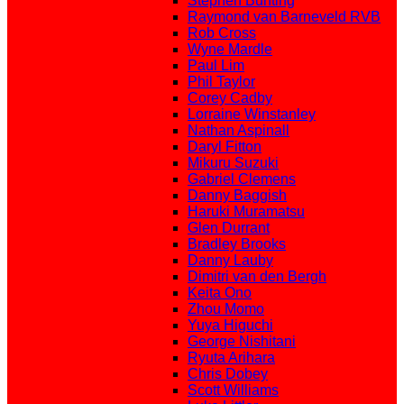
Stephen Bunting
Raymond van Barneveld RVB
Rob Cross
Wyne Mardle
Paul Lim
Phil Taylor
Corey Cadby
Lorraine Winstanley
Nathan Aspinall
Daryl Fitton
Mikuru Suzuki
Gabriel Clemens
Danny Baggish
Haruki Muramatsu
Glen Durrant
Bradley Brooks
Danny Lauby
Dimitri van den Bergh
Keita Ono
Zhou Momo
Yuya Higuchi
George Nishitani
Ryuta Arihara
Chris Dobey
Scott Williams