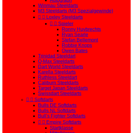
Autograph
Winmau Steeldarts
M3 Steeldarts (M3 Spezialgewinde)


Loxley Steeldarts


Spieler
Ronny Huybrechts
Ryan Searle
Stefan Bellemont
Robbie Knops
Owen Bates
Trinidad Steeldart
Q-Max Steeldarts
Dart World Steeldarts
Karella Steeldarts
Ruthless Steeldart
Caliburn Steeldarts
Target Japan Steeldarts
Swissdart Steeldarts


Softdarts
Bulls DE Softdarts
Bulls NL Softdarts
Bull's Fighter Softdarts


Empire Softdarts
Startklasse