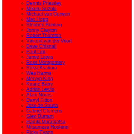
Dennis Priestley
Mikuru Suzuki
Michael van Gerwen
Max Hopp
Stephen Bunting
Jonny Clayton
Robert Thornton
Vincent van der Voort
Dave Chisnall
Paul Lim
Jamie Lewis
Ross Montgomery
Seiya Asakura
Wes Harms
Mervyn King
Keane Barry
Adrian Lewis
Alain Norris
Darryl Fitton
Jose de Sousa
Gabriel Clemens
Glen Durrant
Haruki Muramatsu
Mitsumasa Hoshino
Ricky Evans