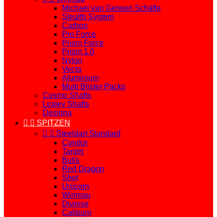
Michael van Gerwen Schäfte
Stealth System
Carbon
Pro Force
Prism Force
Prism 1.0
Nylon
Vecta
Aluminium
Multi Blister Packs
Cosmo Shafts
Loxley Shafts
Designa


SPITZEN


Steeldart Standard
Condor
Target
Bulls
Red Dragon
Shot
Unicorn
Winmau
Diverse
Caliburn