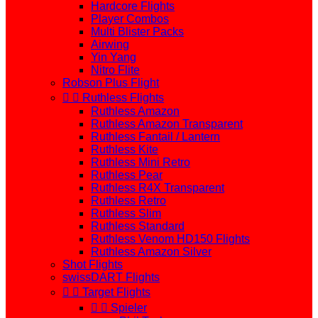
Hardcore Flights
Player Combos
Multi Blister Packs
Airwing
Yin Yang
Nitro Flite
Robson Plus Flight


Ruthless Flights
Ruthless Amazon
Ruthless Amazon Transparent
Ruthless Fantail / Lantern
Ruthless Kite
Ruthless Mini Retro
Ruthless Pear
Ruthless R4X Transparent
Ruthless Retro
Ruthless Slim
Ruthless Standard
Ruthless Venom HD150 Flights
Ruthless Amazon Silver
Shot Flights
swissDART Flights


Target Flights


Spieler