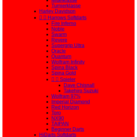
Mittelklasse
Turnierklasse
Harley Davidson


Harrows Softdarts
Fire Inferno
Noble
Swarm
Revere
Supergrip Ultra
Oracle
Quantum
Wolfram Infinity
Spina Black
Spina Gold


Spieler
Dave Chisnall
Takehiro Suzuki
Wolfram 97%
Imperial Diamond
Red Horizon
Toro
NX90
TAIPAN
Beginner Darts
HiDarts Softdarts