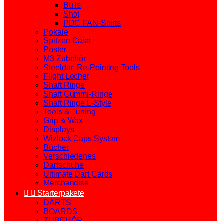
Bulls
Shot
PDC FAN-Shirts
Pokale
Spitzen Case
Poster
M3 Zubehör
Steeldart Re-Pointing Tools
Flight Locher
Shaft Ringe
Shaft Gummi-Ringe
Shaft Ringe L-Style
Tools & Tuning
Grip & Wax
Displays
Wizlock Caps System
Bücher
Verschiedenes
Dartschuhe
Ultimate Dart Cards
Merchandise


Starterpakete
DARTS
BOARDS
ZUBEHÖR