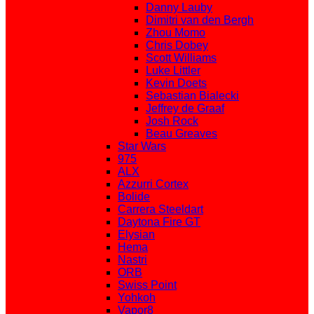
Danny Lauby
Dimitri van den Bergh
Zhou Momo
Chris Dobey
Scott Williams
Luke Littler
Kevin Doets
Sebastian Bialecki
Jeffrey de Graaf
Josh Rock
Beau Greaves
Star Wars
975
ALX
Azzurri Cortex
Bolide
Carrera Steeldart
Daytona Fire GT
Elysian
Hema
Nastri
ORB
Swiss Point
Yohkoh
Vapor8