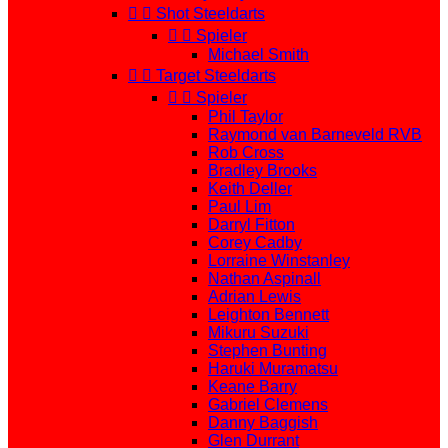


Shot Steeldarts


Spieler
Michael Smith


Target Steeldarts


Spieler
Phil Taylor
Raymond van Barneveld RVB
Rob Cross
Bradley Brooks
Keith Deller
Paul Lim
Darryl Fitton
Corey Cadby
Lorraine Winstanley
Nathan Aspinall
Adrian Lewis
Leighton Bennett
Mikuru Suzuki
Stephen Bunting
Haruki Muramatsu
Keane Barry
Gabriel Clemens
Danny Baggish
Glen Durrant