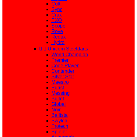
Cult
Sync
Crux
EXO
Scope
Rove
Redux
Hydro


Unicorn Steeldarts
World Champion
Premier
Code Player
Contender
Silver Star
Maestro
Purist
Messing
Bullet
Global
Noir
Ballista
Swytch
Protech
Spieler