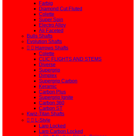
Farbig
Diamond Cut Fluted
Colette
Super Spin
Electro Alloy
Ali Faceted
Bulls Shafts
Evolution Shafts


Harrows Shafts
Colette
CLIC FLIGHTS AND STEMS
Diverse
Supergrip
Dimplex
Supergrip Carbon
Keramic
Carbon Plus
Supergrip Ignite
Carbon 360
Carbon ST
Kwiz-Titan Shafts


L-Style
Laro Locked
Laro Carbon Locked