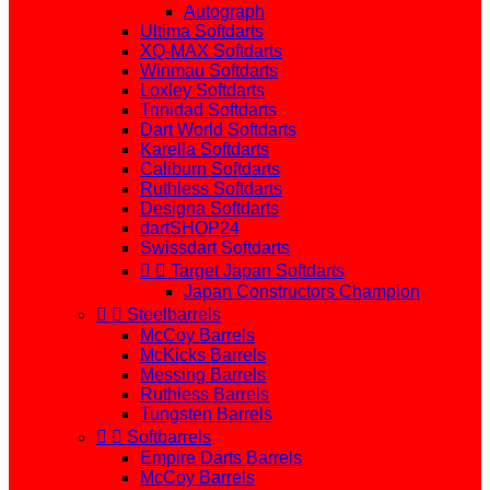
Autograph
Ultima Softdarts
XQ-MAX Softdarts
Winmau Softdarts
Loxley Softdarts
Trinidad Softdarts
Dart World Softdarts
Karella Softdarts
Caliburn Softdarts
Ruthless Softdarts
Designa Softdarts
dartSHOP24
Swissdart Softdarts


Target Japan Softdarts
Japan Constructors Champion


Steelbarrels
McCoy Barrels
McKicks Barrels
Messing Barrels
Ruthless Barrels
Tungsten Barrels


Softbarrels
Empire Darts Barrels
McCoy Barrels