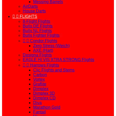
Messing Barrels
AirDarts
House Darts


FLIGHTS
8-Flight Flights
Bulls DE Flights
Bulls NL Flights
Bulls Fighter Flights


Condor Flights
Zero Stress (Weich)
AXE (Hart)
Designa Flights
EAGLE HI VIS XTRA STRONG Flights


Harrows Flights
Clic Flights and Stems
Carbon
Vortex
Graflite
Dimplex
Dimplex 3D
Dimplex CD
Diva
Marathon Gold
Fantail