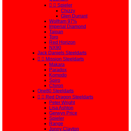


Spieler
Chizzy
Glen Durrant
Wolfram 97%
Imperial Diamond
Taipan
Toro
Red Horizon
NX90
Jack Daniels Steeldarts


Mission Steeldarts
Makara
Paradox
Komodo
Spiro
Chiron
One80 Steeldarts


Red Dragon Steeldarts
Peter Wright
Lisa Ashton
Gerwyn Price
Spieler
Range
Jonny Clayton