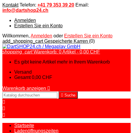
Kontakt
Telefon:
+41 79 353 39 20
Email:
info@dartshop24.ch
Anmelden
Erstellen Sie ein Konto
Willkommen,
Anmelden
oder
Erstellen Sie ein Konto
add_shopping_cart
Gespeicherte Karren
(0)
shopping_cart
Warenkorb:
0
Artikel - 0,00 CHF
Es gibt keine Artikel mehr in Ihrem Warenkorb
Versand
Gesamt
0,00 CHF
Warenkorb anzeigen


Suche



Startseite
Ladenöffnungszeiten