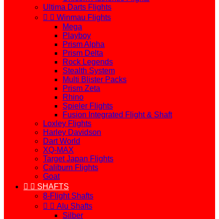
Ultima Darts Flights


Winmau Flights
Mega
Playboy
Prism Alpha
Prism Delta
Rock Legends
Stealth System
Multi Blister Packs
Prism Zeta
Rhino
Spieler Flights
Fusion Integrated Flight & Shaft
Loxley Flights
Harley Davidson
Dart World
XQ-MAX
Target Japan Flights
Caliburn Flights
Goat


SHAFTS
8-Flight Shafts


Alu Shafts
Silber