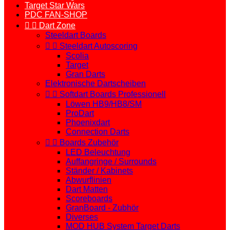
Target Star Wars
PDC FAN-SHOP


Dart Zone
Steeldart Boards


Steeldart Autoscoring
Scolia
Target
Gran Darts
Elektronische Dartscheiben


Softdart Boards Professionell
Löwen HB9/HB8/SM
ProDart
Phoenixdart
Connection Darts


Boards Zubehör
LED Beleuchtung
Auffangringe / Surrounds
Ständer / Kabinets
Abwurflinien
Dart Matten
Scoreboards
GranBoard - Zubhör
Diverses
MOD HUB System Target Darts