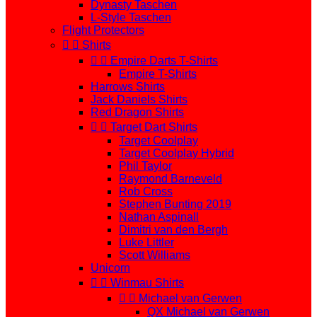
Dynasty Taschen
L-Style Taschen
Flight Protectors


Shirts


Empire Darts T-Shirts
Empire T-Shirts
Harrows Shirts
Jack Daniels Shirts
Red Dragon Shirts


Target Dart Shirts
Target Coolplay
Target Coolplay Hybrid
Phil Taylor
Raymond Barneveld
Rob Cross
Stephen Bunting 2019
Nathan Aspinall
Dimitri van den Bergh
Luke Littler
Scott Williams
Unicorn


Winmau Shirts


Michael van Gerwen
QX Michael van Gerwen