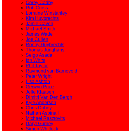
Corey Cadby
Rob Cross
Lorraine Winstanley
Kim Huybrechts
Jamie Caven
Michael Smith
James Wade
Joe Cullen
Ronny Huybrechts
Thomas Junghans
Seigo Asada
Ian White
Phil Taylor
Raymond van Barneveld
Peter Wright
Lisa Ashton
Gerwyn Price
Jelle Klaasen
Dimitri Van Den Bergh
Kyle Anderson
Chris Dobey
Nathan Aspinall
Michael Rasztovits
Daryl Gurney
Simon Whitlock