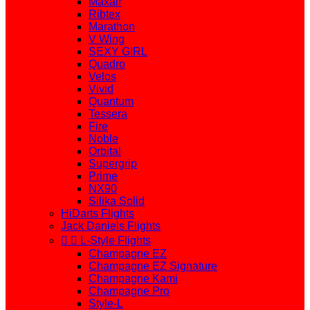
Maxair
Ribtex
Marathon
V Wing
SEXY GIRL
Quadro
Velos
Vivid
Quantum
Tessera
Fire
Noble
Orbital
Supergrip
Prime
NX90
Silika Solid
HiDarts Flights
Jack Daniels Flights


L-Style Flights
Champagne EZ
Champagne EZ Signature
Champagne Kami
Champagne Pro
Style-L