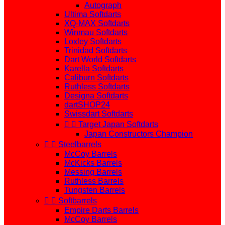
Autograph
Ultima Softdarts
XQ-MAX Softdarts
Winmau Softdarts
Loxley Softdarts
Trinidad Softdarts
Dart World Softdarts
Karella Softdarts
Caliburn Softdarts
Ruthless Softdarts
Designa Softdarts
dartSHOP24
Swissdart Softdarts


Target Japan Softdarts
Japan Constructors Champion


Steelbarrels
McCoy Barrels
McKicks Barrels
Messing Barrels
Ruthless Barrels
Tungsten Barrels


Softbarrels
Empire Darts Barrels
McCoy Barrels