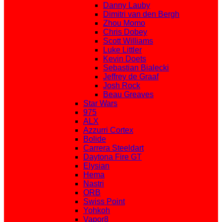
Danny Lauby
Dimitri van den Bergh
Zhou Momo
Chris Dobey
Scott Williams
Luke Littler
Kevin Doets
Sebastian Bialecki
Jeffrey de Graaf
Josh Rock
Beau Greaves
Star Wars
975
ALX
Azzurri Cortex
Bolide
Carrera Steeldart
Daytona Fire GT
Elysian
Hema
Nastri
ORB
Swiss Point
Yohkoh
Vapor8