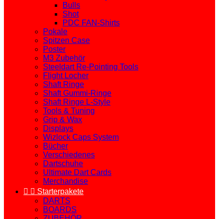
Bulls
Shot
PDC FAN-Shirts
Pokale
Spitzen Case
Poster
M3 Zubehör
Steeldart Re-Pointing Tools
Flight Locher
Shaft Ringe
Shaft Gummi-Ringe
Shaft Ringe L-Style
Tools & Tuning
Grip & Wax
Displays
Wizlock Caps System
Bücher
Verschiedenes
Dartschuhe
Ultimate Dart Cards
Merchandise


Starterpakete
DARTS
BOARDS
ZUBEHÖR