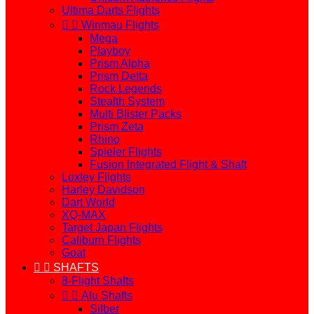
Ultima Darts Flights


Winmau Flights
Mega
Playboy
Prism Alpha
Prism Delta
Rock Legends
Stealth System
Multi Blister Packs
Prism Zeta
Rhino
Spieler Flights
Fusion Integrated Flight & Shaft
Loxley Flights
Harley Davidson
Dart World
XQ-MAX
Target Japan Flights
Caliburn Flights
Goat


SHAFTS
8-Flight Shafts


Alu Shafts
Silber