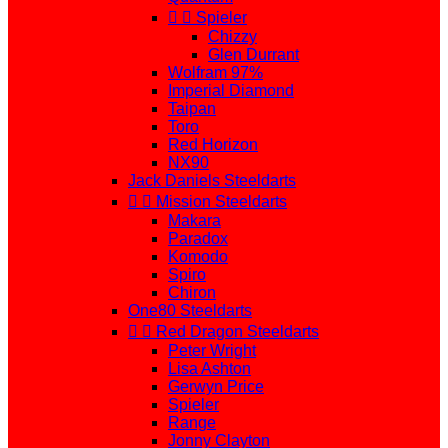


Spieler
Chizzy
Glen Durrant
Wolfram 97%
Imperial Diamond
Taipan
Toro
Red Horizon
NX90
Jack Daniels Steeldarts


Mission Steeldarts
Makara
Paradox
Komodo
Spiro
Chiron
One80 Steeldarts


Red Dragon Steeldarts
Peter Wright
Lisa Ashton
Gerwyn Price
Spieler
Range
Jonny Clayton