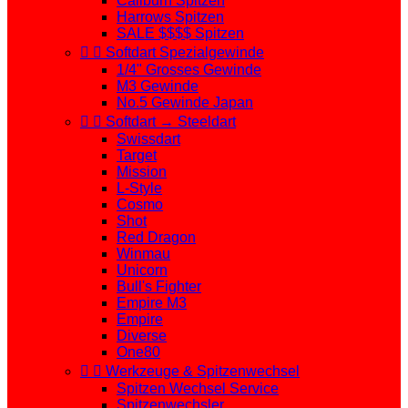
Caliburn Spitzen
Harrows Spitzen
SALE $$$$ Spitzen


Softdart Spezialgewinde
1/4" Grosses Gewinde
M3 Gewinde
No.5 Gewinde Japan


Softdart → Steeldart
Swissdart
Target
Mission
L-Style
Cosmo
Shot
Red Dragon
Winmau
Unicorn
Bull's Fighter
Empire M3
Empire
Diverse
One80


Werkzeuge & Spitzenwechsel
Spitzen Wechsel Service
Spitzenwechsler