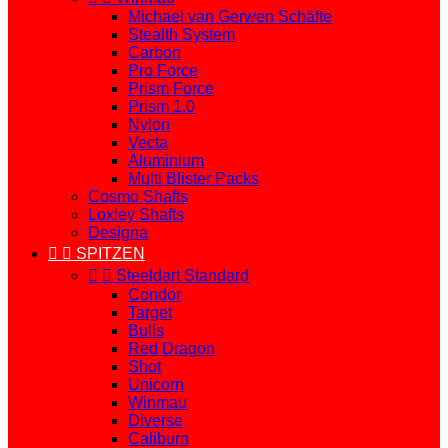
Michael van Gerwen Schäfte
Stealth System
Carbon
Pro Force
Prism Force
Prism 1.0
Nylon
Vecta
Aluminium
Multi Blister Packs
Cosmo Shafts
Loxley Shafts
Designa


SPITZEN


Steeldart Standard
Condor
Target
Bulls
Red Dragon
Shot
Unicorn
Winmau
Diverse
Caliburn