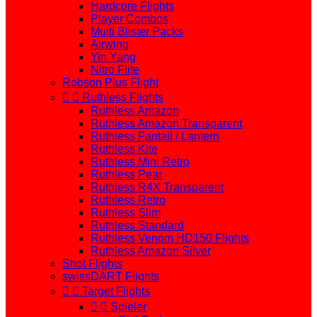
Hardcore Flights
Player Combos
Multi Blister Packs
Airwing
Yin Yang
Nitro Flite
Robson Plus Flight


Ruthless Flights
Ruthless Amazon
Ruthless Amazon Transparent
Ruthless Fantail / Lantern
Ruthless Kite
Ruthless Mini Retro
Ruthless Pear
Ruthless R4X Transparent
Ruthless Retro
Ruthless Slim
Ruthless Standard
Ruthless Venom HD150 Flights
Ruthless Amazon Silver
Shot Flights
swissDART Flights


Target Flights


Spieler