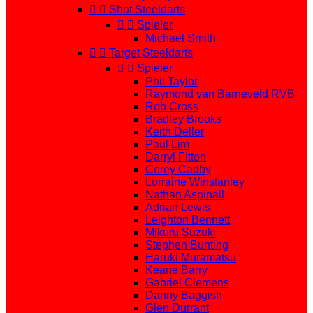


Shot Steeldarts


Spieler
Michael Smith


Target Steeldarts


Spieler
Phil Taylor
Raymond van Barneveld RVB
Rob Cross
Bradley Brooks
Keith Deller
Paul Lim
Darryl Fitton
Corey Cadby
Lorraine Winstanley
Nathan Aspinall
Adrian Lewis
Leighton Bennett
Mikuru Suzuki
Stephen Bunting
Haruki Muramatsu
Keane Barry
Gabriel Clemens
Danny Baggish
Glen Durrant