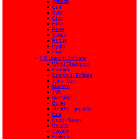
Yohkoh
Cult
Sync
Crux
EXO
Rove
Scope
Redux
Hydro
Cryo


Unicorn Softdarts
World Champion
Premier
Compact / Eclipse
Silver Star
Maestro
T95
Messing
Bullet
70-90% Tungsten
Noir
Code Players
Ballista
Swytch
Protech