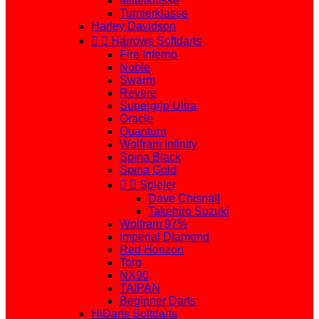
Mittelklasse
Turnierklasse
Harley Davidson


Harrows Softdarts
Fire Inferno
Noble
Swarm
Revere
Supergrip Ultra
Oracle
Quantum
Wolfram Infinity
Spina Black
Spina Gold


Spieler
Dave Chisnall
Takehiro Suzuki
Wolfram 97%
Imperial Diamond
Red Horizon
Toro
NX90
TAIPAN
Beginner Darts
HiDarts Softdarts