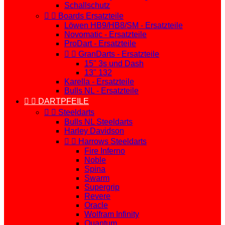
Schallschutz


Boards Ersatzteile
Löwen HB9/HB8/SM - Ersatzteile
Novomatic - Ersatzteile
ProDart - Ersatzteile


GranDarts - Ersatzteile
15" 3s und Dash
13" 132
Karella - Ersatzteile
Bulls NL - Ersatzteile


DARTPFEILE


Steeldarts
Bulls NL Steeldarts
Harley Davidson


Harrows Steeldarts
Fire Inferno
Noble
Spina
Swarm
Supergrip
Revere
Oracle
Wolfram Infinity
Quantum