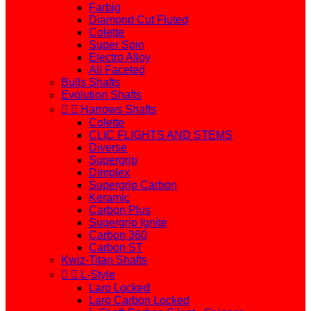
Farbig
Diamond Cut Fluted
Colette
Super Spin
Electro Alloy
Ali Faceted
Bulls Shafts
Evolution Shafts


Harrows Shafts
Colette
CLIC FLIGHTS AND STEMS
Diverse
Supergrip
Dimplex
Supergrip Carbon
Keramic
Carbon Plus
Supergrip Ignite
Carbon 360
Carbon ST
Kwiz-Titan Shafts


L-Style
Laro Locked
Laro Carbon Locked