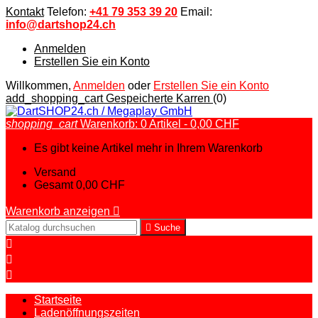
Kontakt
Telefon:
+41 79 353 39 20
Email:
info@dartshop24.ch
Anmelden
Erstellen Sie ein Konto
Willkommen,
Anmelden
oder
Erstellen Sie ein Konto
add_shopping_cart
Gespeicherte Karren
(0)
shopping_cart
Warenkorb:
0
Artikel - 0,00 CHF
Es gibt keine Artikel mehr in Ihrem Warenkorb
Versand
Gesamt
0,00 CHF
Warenkorb anzeigen


Suche



Startseite
Ladenöffnungszeiten