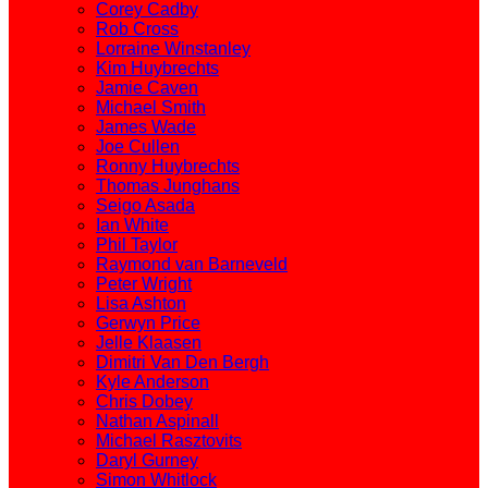
Corey Cadby
Rob Cross
Lorraine Winstanley
Kim Huybrechts
Jamie Caven
Michael Smith
James Wade
Joe Cullen
Ronny Huybrechts
Thomas Junghans
Seigo Asada
Ian White
Phil Taylor
Raymond van Barneveld
Peter Wright
Lisa Ashton
Gerwyn Price
Jelle Klaasen
Dimitri Van Den Bergh
Kyle Anderson
Chris Dobey
Nathan Aspinall
Michael Rasztovits
Daryl Gurney
Simon Whitlock