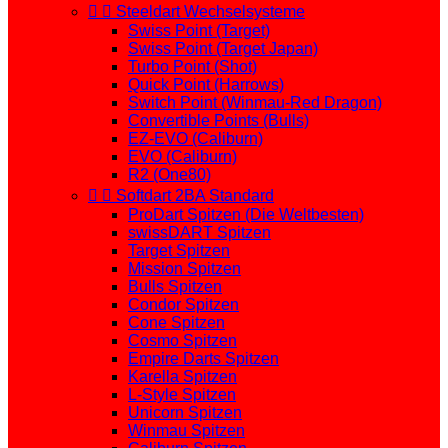


Steeldart Wechselsysteme
Swiss Point (Target)
Swiss Point (Target Japan)
Turbo Point (Shot)
Quick Point (Harrows)
Switch Point (Winmau-Red Dragon)
Convertible Points (Bulls)
EZ-EVO (Caliburn)
EVO (Caliburn)
R2 (One80)


Softdart 2BA Standard
ProDart Spitzen (Die Weltbesten)
swissDART Spitzen
Target Spitzen
Mission Spitzen
Bulls Spitzen
Condor Spitzen
Cone Spitzen
Cosmo Spitzen
Empire Darts Spitzen
Karella Spitzen
L-Style Spitzen
Unicorn Spitzen
Winmau Spitzen