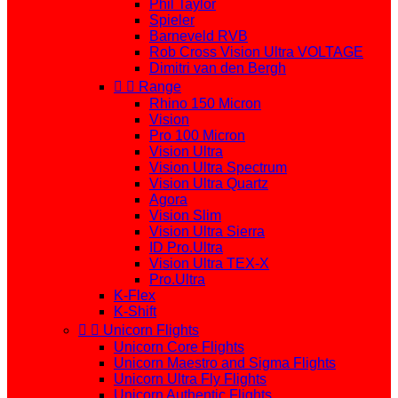
Phil Taylor
Spieler
Barneveld RVB
Rob Cross Vision Ultra VOLTAGE
Dimitri van den Bergh


Range
Rhino 150 Micron
Vision
Pro 100 Micron
Vision Ultra
Vision Ultra Spectrum
Vision Ultra Quartz
Agora
Vision Slim
Vision Ultra Sierra
ID Pro.Ultra
Vision Ultra TEX-X
Pro.Ultra
K-Flex
K-Shift


Unicorn Flights
Unicorn Core Flights
Unicorn Maestro and Sigma Flights
Unicorn Ultra Fly Flights
Unicorn Authentic Flights