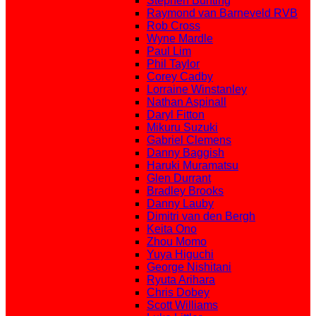
Stephen Bunting
Raymond van Barneveld RVB
Rob Cross
Wyne Mardle
Paul Lim
Phil Taylor
Corey Cadby
Lorraine Winstanley
Nathan Aspinall
Daryl Fitton
Mikuru Suzuki
Gabriel Clemens
Danny Baggish
Haruki Muramatsu
Glen Durrant
Bradley Brooks
Danny Lauby
Dimitri van den Bergh
Keita Ono
Zhou Momo
Yuya Higuchi
George Nishitani
Ryuta Arihara
Chris Dobey
Scott Williams