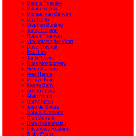
Dennis Priestley
Mikuru Suzuki
Michael van Gerwen
Max Hopp
Stephen Bunting
Jonny Clayton
Robert Thornton
Vincent van der Voort
Dave Chisnall
Paul Lim
Jamie Lewis
Ross Montgomery
Seiya Asakura
Wes Harms
Mervyn King
Keane Barry
Adrian Lewis
Alain Norris
Darryl Fitton
Jose de Sousa
Gabriel Clemens
Glen Durrant
Haruki Muramatsu
Mitsumasa Hoshino
Ricky Evans