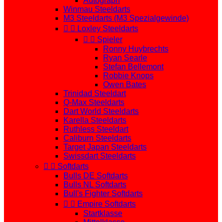
Autograph
Winmau Steeldarts
M3 Steeldarts (M3 Spezialgewinde)


Loxley Steeldarts


Spieler
Ronny Huybrechts
Ryan Searle
Stefan Bellemont
Robbie Knops
Owen Bates
Trinidad Steeldart
Q-Max Steeldarts
Dart World Steeldarts
Karella Steeldarts
Ruthless Steeldart
Caliburn Steeldarts
Target Japan Steeldarts
Swissdart Steeldarts


Softdarts
Bulls DE Softdarts
Bulls NL Softdarts
Bull's Fighter Softdarts


Empire Softdarts
Startklasse