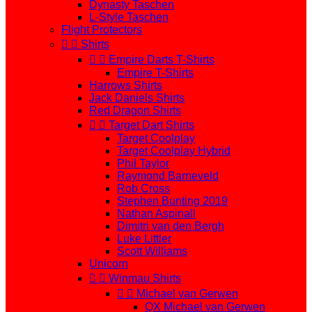
Dynasty Taschen
L-Style Taschen
Flight Protectors


Shirts


Empire Darts T-Shirts
Empire T-Shirts
Harrows Shirts
Jack Daniels Shirts
Red Dragon Shirts


Target Dart Shirts
Target Coolplay
Target Coolplay Hybrid
Phil Taylor
Raymond Barneveld
Rob Cross
Stephen Bunting 2019
Nathan Aspinall
Dimitri van den Bergh
Luke Littler
Scott Williams
Unicorn


Winmau Shirts


Michael van Gerwen
QX Michael van Gerwen