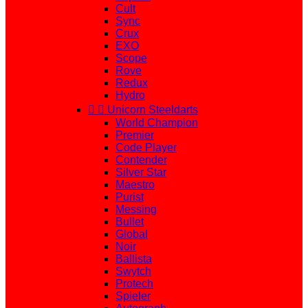
Cult
Sync
Crux
EXO
Scope
Rove
Redux
Hydro


Unicorn Steeldarts
World Champion
Premier
Code Player
Contender
Silver Star
Maestro
Purist
Messing
Bullet
Global
Noir
Ballista
Swytch
Protech
Spieler