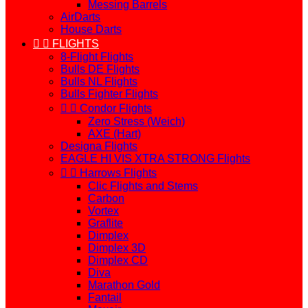
Messing Barrels
AirDarts
House Darts


FLIGHTS
8-Flight Flights
Bulls DE Flights
Bulls NL Flights
Bulls Fighter Flights


Condor Flights
Zero Stress (Weich)
AXE (Hart)
Designa Flights
EAGLE HI VIS XTRA STRONG Flights


Harrows Flights
Clic Flights and Stems
Carbon
Vortex
Graflite
Dimplex
Dimplex 3D
Dimplex CD
Diva
Marathon Gold
Fantail