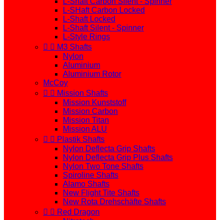
L-Shaft Carbon Silent - Spinner
L-SHaft Carbon Locked
L-Shaft Locked
L-Shaft Silent - Spinner
L-Style Rings


M3 Shafts
Nylon
Aluminium
Aluminium Rotor
McCoy


Mission Shafts
Mission Kunststoff
Mission Carbon
Mission Titan
Mission ALU


Plastik Shafts
Nylon Deflecta Grip Shafts
Nylon Deflecta Grip Plus Shafts
Nylon Two Tone Shafts
Spiroline Shafts
Alamo Shafts
New Flight Tite Shafts
New Rota Drehschäfte Shafts


Red Dragon