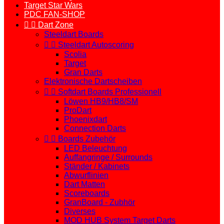
Target Star Wars
PDC FAN-SHOP


Dart Zone
Steeldart Boards


Steeldart Autoscoring
Scolia
Target
Gran Darts
Elektronische Dartscheiben


Softdart Boards Professionell
Löwen HB9/HB8/SM
ProDart
Phoenixdart
Connection Darts


Boards Zubehör
LED Beleuchtung
Auffangringe / Surrounds
Ständer / Kabinets
Abwurflinien
Dart Matten
Scoreboards
GranBoard - Zubhör
Diverses
MOD HUB System Target Darts