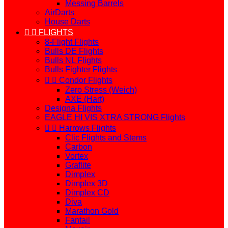
Messing Barrels
AirDarts
House Darts


FLIGHTS
8-Flight Flights
Bulls DE Flights
Bulls NL Flights
Bulls Fighter Flights


Condor Flights
Zero Stress (Weich)
AXE (Hart)
Designa Flights
EAGLE HI VIS XTRA STRONG Flights


Harrows Flights
Clic Flights and Stems
Carbon
Vortex
Graflite
Dimplex
Dimplex 3D
Dimplex CD
Diva
Marathon Gold
Fantail