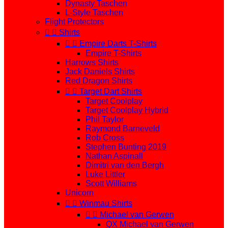
Dynasty Taschen
L-Style Taschen
Flight Protectors


Shirts


Empire Darts T-Shirts
Empire T-Shirts
Harrows Shirts
Jack Daniels Shirts
Red Dragon Shirts


Target Dart Shirts
Target Coolplay
Target Coolplay Hybrid
Phil Taylor
Raymond Barneveld
Rob Cross
Stephen Bunting 2019
Nathan Aspinall
Dimitri van den Bergh
Luke Littler
Scott Williams
Unicorn


Winmau Shirts


Michael van Gerwen
QX Michael van Gerwen