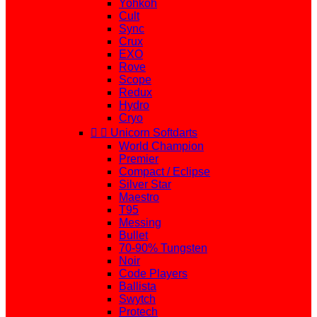
Yohkoh
Cult
Sync
Crux
EXO
Rove
Scope
Redux
Hydro
Cryo


Unicorn Softdarts
World Champion
Premier
Compact / Eclipse
Silver Star
Maestro
T95
Messing
Bullet
70-90% Tungsten
Noir
Code Players
Ballista
Swytch
Protech