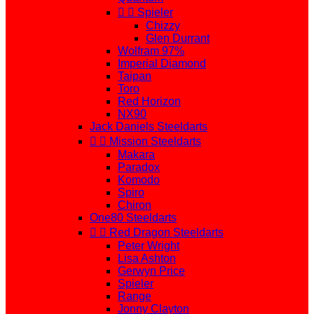


Spieler
Chizzy
Glen Durrant
Wolfram 97%
Imperial Diamond
Taipan
Toro
Red Horizon
NX90
Jack Daniels Steeldarts


Mission Steeldarts
Makara
Paradox
Komodo
Spiro
Chiron
One80 Steeldarts


Red Dragon Steeldarts
Peter Wright
Lisa Ashton
Gerwyn Price
Spieler
Range
Jonny Clayton