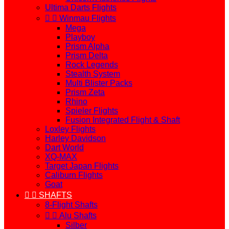
Ultima Darts Flights


Winmau Flights
Mega
Playboy
Prism Alpha
Prism Delta
Rock Legends
Stealth System
Multi Blister Packs
Prism Zeta
Rhino
Spieler Flights
Fusion Integrated Flight & Shaft
Loxley Flights
Harley Davidson
Dart World
XQ-MAX
Target Japan Flights
Caliburn Flights
Goat


SHAFTS
8-Flight Shafts


Alu Shafts
Silber