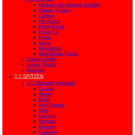
Michael van Gerwen Schäfte
Stealth System
Carbon
Pro Force
Prism Force
Prism 1.0
Nylon
Vecta
Aluminium
Multi Blister Packs
Cosmo Shafts
Loxley Shafts
Designa


SPITZEN


Steeldart Standard
Condor
Target
Bulls
Red Dragon
Shot
Unicorn
Winmau
Diverse
Caliburn