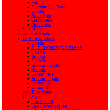
Farbig
Diamond Cut Fluted
Colette
Super Spin
Electro Alloy
Ali Faceted
Bulls Shafts
Evolution Shafts


Harrows Shafts
Colette
CLIC FLIGHTS AND STEMS
Diverse
Supergrip
Dimplex
Supergrip Carbon
Keramic
Carbon Plus
Supergrip Ignite
Carbon 360
Carbon ST
Kwiz-Titan Shafts


L-Style
Laro Locked
Laro Carbon Locked