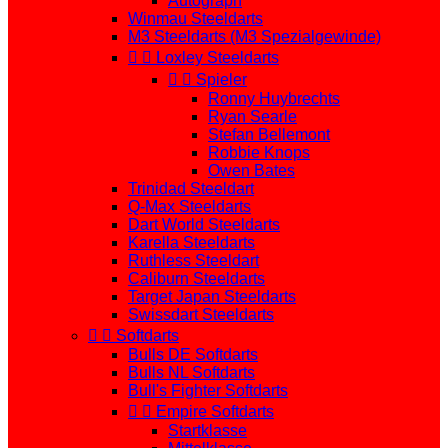
Autograph
Winmau Steeldarts
M3 Steeldarts (M3 Spezialgewinde)


Loxley Steeldarts


Spieler
Ronny Huybrechts
Ryan Searle
Stefan Bellemont
Robbie Knops
Owen Bates
Trinidad Steeldart
Q-Max Steeldarts
Dart World Steeldarts
Karella Steeldarts
Ruthless Steeldart
Caliburn Steeldarts
Target Japan Steeldarts
Swissdart Steeldarts


Softdarts
Bulls DE Softdarts
Bulls NL Softdarts
Bull's Fighter Softdarts


Empire Softdarts
Startklasse