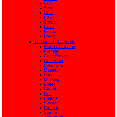
Cult
Sync
Crux
EXO
Scope
Rove
Redux
Hydro


Unicorn Steeldarts
World Champion
Premier
Code Player
Contender
Silver Star
Maestro
Purist
Messing
Bullet
Global
Noir
Ballista
Swytch
Protech
Spieler