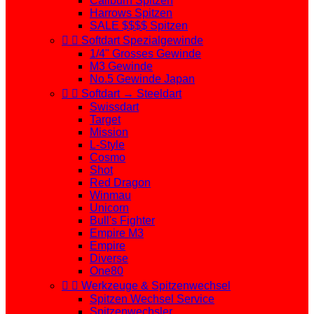
Caliburn Spitzen
Harrows Spitzen
SALE $$$$ Spitzen


Softdart Spezialgewinde
1/4" Grosses Gewinde
M3 Gewinde
No.5 Gewinde Japan


Softdart → Steeldart
Swissdart
Target
Mission
L-Style
Cosmo
Shot
Red Dragon
Winmau
Unicorn
Bull's Fighter
Empire M3
Empire
Diverse
One80


Werkzeuge & Spitzenwechsel
Spitzen Wechsel Service
Spitzenwechsler