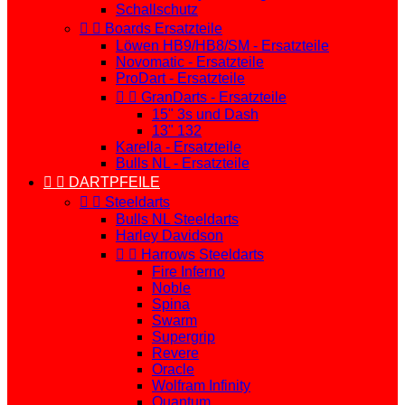
Schallschutz


Boards Ersatzteile
Löwen HB9/HB8/SM - Ersatzteile
Novomatic - Ersatzteile
ProDart - Ersatzteile


GranDarts - Ersatzteile
15" 3s und Dash
13" 132
Karella - Ersatzteile
Bulls NL - Ersatzteile


DARTPFEILE


Steeldarts
Bulls NL Steeldarts
Harley Davidson


Harrows Steeldarts
Fire Inferno
Noble
Spina
Swarm
Supergrip
Revere
Oracle
Wolfram Infinity
Quantum