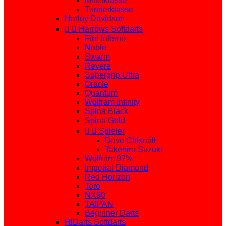
Mittelklasse
Turnierklasse
Harley Davidson


Harrows Softdarts
Fire Inferno
Noble
Swarm
Revere
Supergrip Ultra
Oracle
Quantum
Wolfram Infinity
Spina Black
Spina Gold


Spieler
Dave Chisnall
Takehiro Suzuki
Wolfram 97%
Imperial Diamond
Red Horizon
Toro
NX90
TAIPAN
Beginner Darts
HiDarts Softdarts