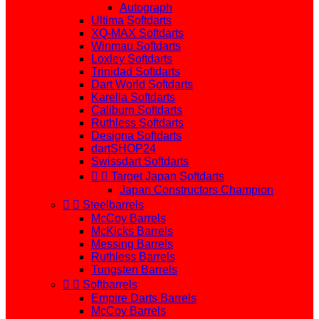
Autograph
Ultima Softdarts
XQ-MAX Softdarts
Winmau Softdarts
Loxley Softdarts
Trinidad Softdarts
Dart World Softdarts
Karella Softdarts
Caliburn Softdarts
Ruthless Softdarts
Designa Softdarts
dartSHOP24
Swissdart Softdarts


Target Japan Softdarts
Japan Constructors Champion


Steelbarrels
McCoy Barrels
McKicks Barrels
Messing Barrels
Ruthless Barrels
Tungsten Barrels


Softbarrels
Empire Darts Barrels
McCoy Barrels