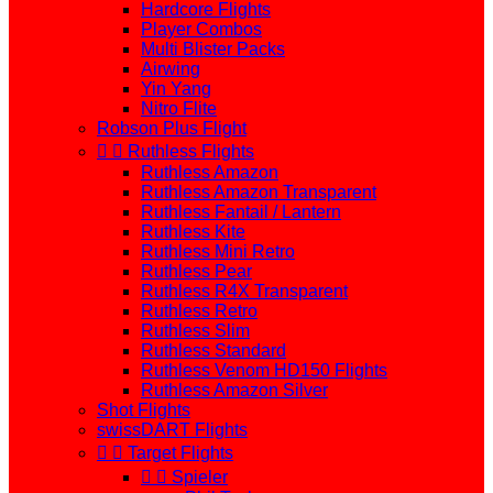
Hardcore Flights
Player Combos
Multi Blister Packs
Airwing
Yin Yang
Nitro Flite
Robson Plus Flight


Ruthless Flights
Ruthless Amazon
Ruthless Amazon Transparent
Ruthless Fantail / Lantern
Ruthless Kite
Ruthless Mini Retro
Ruthless Pear
Ruthless R4X Transparent
Ruthless Retro
Ruthless Slim
Ruthless Standard
Ruthless Venom HD150 Flights
Ruthless Amazon Silver
Shot Flights
swissDART Flights


Target Flights


Spieler