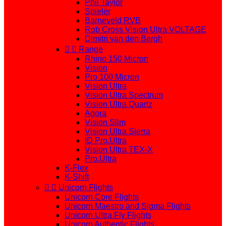
Phil Taylor
Spieler
Barneveld RVB
Rob Cross Vision Ultra VOLTAGE
Dimitri van den Bergh


Range
Rhino 150 Micron
Vision
Pro 100 Micron
Vision Ultra
Vision Ultra Spectrum
Vision Ultra Quartz
Agora
Vision Slim
Vision Ultra Sierra
ID Pro.Ultra
Vision Ultra TEX-X
Pro.Ultra
K-Flex
K-Shift


Unicorn Flights
Unicorn Core Flights
Unicorn Maestro and Sigma Flights
Unicorn Ultra Fly Flights
Unicorn Authentic Flights