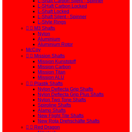
L-Shaft Carbon Silent - Spinner
L-SHaft Carbon Locked
L-Shaft Locked
L-Shaft Silent - Spinner
L-Style Rings


M3 Shafts
Nylon
Aluminium
Aluminium Rotor
McCoy


Mission Shafts
Mission Kunststoff
Mission Carbon
Mission Titan
Mission ALU


Plastik Shafts
Nylon Deflecta Grip Shafts
Nylon Deflecta Grip Plus Shafts
Nylon Two Tone Shafts
Spiroline Shafts
Alamo Shafts
New Flight Tite Shafts
New Rota Drehschäfte Shafts


Red Dragon