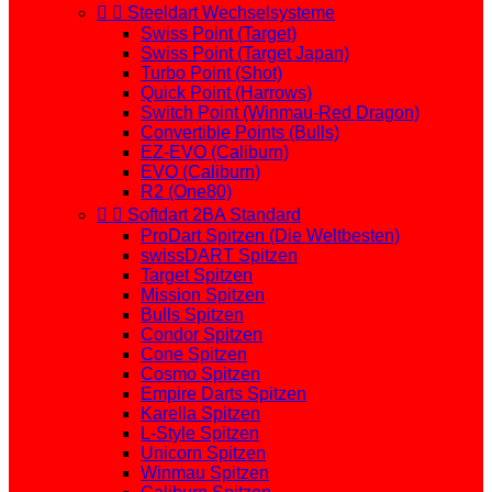


Steeldart Wechselsysteme
Swiss Point (Target)
Swiss Point (Target Japan)
Turbo Point (Shot)
Quick Point (Harrows)
Switch Point (Winmau-Red Dragon)
Convertible Points (Bulls)
EZ-EVO (Caliburn)
EVO (Caliburn)
R2 (One80)


Softdart 2BA Standard
ProDart Spitzen (Die Weltbesten)
swissDART Spitzen
Target Spitzen
Mission Spitzen
Bulls Spitzen
Condor Spitzen
Cone Spitzen
Cosmo Spitzen
Empire Darts Spitzen
Karella Spitzen
L-Style Spitzen
Unicorn Spitzen
Winmau Spitzen