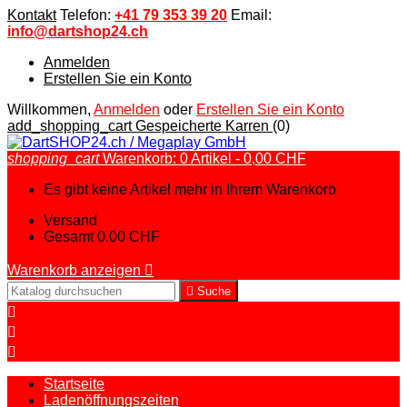
Kontakt
Telefon:
+41 79 353 39 20
Email:
info@dartshop24.ch
Anmelden
Erstellen Sie ein Konto
Willkommen,
Anmelden
oder
Erstellen Sie ein Konto
add_shopping_cart
Gespeicherte Karren
(0)
shopping_cart
Warenkorb:
0
Artikel - 0,00 CHF
Es gibt keine Artikel mehr in Ihrem Warenkorb
Versand
Gesamt
0,00 CHF
Warenkorb anzeigen


Suche



Startseite
Ladenöffnungszeiten