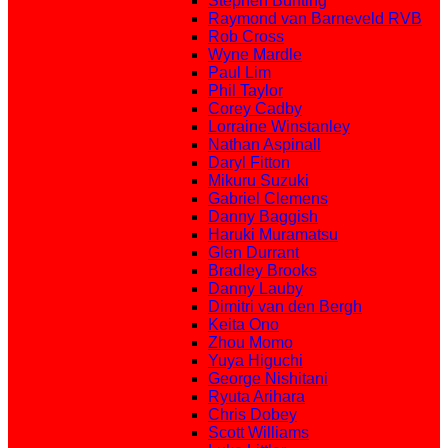
Stephen Bunting
Raymond van Barneveld RVB
Rob Cross
Wyne Mardle
Paul Lim
Phil Taylor
Corey Cadby
Lorraine Winstanley
Nathan Aspinall
Daryl Fitton
Mikuru Suzuki
Gabriel Clemens
Danny Baggish
Haruki Muramatsu
Glen Durrant
Bradley Brooks
Danny Lauby
Dimitri van den Bergh
Keita Ono
Zhou Momo
Yuya Higuchi
George Nishitani
Ryuta Arihara
Chris Dobey
Scott Williams