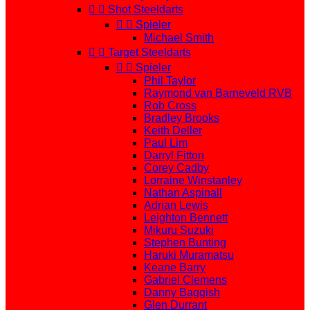


Shot Steeldarts


Spieler
Michael Smith


Target Steeldarts


Spieler
Phil Taylor
Raymond van Barneveld RVB
Rob Cross
Bradley Brooks
Keith Deller
Paul Lim
Darryl Fitton
Corey Cadby
Lorraine Winstanley
Nathan Aspinall
Adrian Lewis
Leighton Bennett
Mikuru Suzuki
Stephen Bunting
Haruki Muramatsu
Keane Barry
Gabriel Clemens
Danny Baggish
Glen Durrant