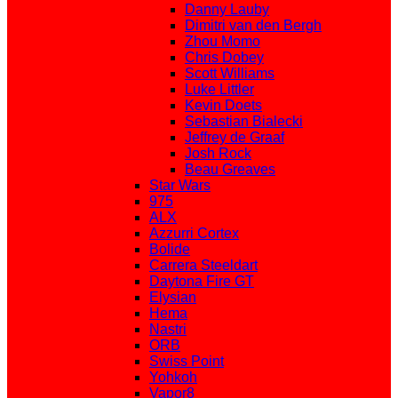
Danny Lauby
Dimitri van den Bergh
Zhou Momo
Chris Dobey
Scott Williams
Luke Littler
Kevin Doets
Sebastian Bialecki
Jeffrey de Graaf
Josh Rock
Beau Greaves
Star Wars
975
ALX
Azzurri Cortex
Bolide
Carrera Steeldart
Daytona Fire GT
Elysian
Hema
Nastri
ORB
Swiss Point
Yohkoh
Vapor8