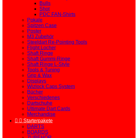
Bulls
Shot
PDC FAN-Shirts
Pokale
Spitzen Case
Poster
M3 Zubehör
Steeldart Re-Pointing Tools
Flight Locher
Shaft Ringe
Shaft Gummi-Ringe
Shaft Ringe L-Style
Tools & Tuning
Grip & Wax
Displays
Wizlock Caps System
Bücher
Verschiedenes
Dartschuhe
Ultimate Dart Cards
Merchandise


Starterpakete
DARTS
BOARDS
ZUBEHÖR