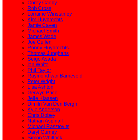
Corey Cadby
Rob Cross
Lorraine Winstanley
Kim Huybrechts
Jamie Caven
Michael Smith
James Wade
Joe Cullen
Ronny Huybrechts
Thomas Junghans
Seigo Asada
Ian White
Phil Taylor
Raymond van Barneveld
Peter Wright
Lisa Ashton
Gerwyn Price
Jelle Klaasen
Dimitri Van Den Bergh
Kyle Anderson
Chris Dobey
Nathan Aspinall
Michael Rasztovits
Daryl Gurney
Simon Whitlock