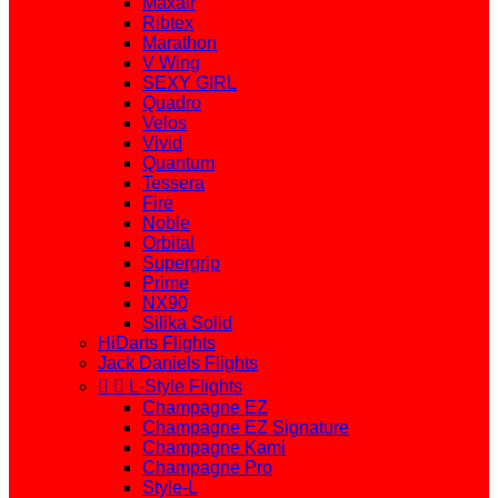
Maxair
Ribtex
Marathon
V Wing
SEXY GIRL
Quadro
Velos
Vivid
Quantum
Tessera
Fire
Noble
Orbital
Supergrip
Prime
NX90
Silika Solid
HiDarts Flights
Jack Daniels Flights


L-Style Flights
Champagne EZ
Champagne EZ Signature
Champagne Kami
Champagne Pro
Style-L