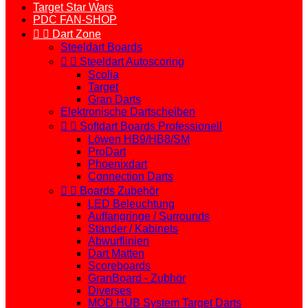
Target Star Wars
PDC FAN-SHOP


Dart Zone
Steeldart Boards


Steeldart Autoscoring
Scolia
Target
Gran Darts
Elektronische Dartscheiben


Softdart Boards Professionell
Löwen HB9/HB8/SM
ProDart
Phoenixdart
Connection Darts


Boards Zubehör
LED Beleuchtung
Auffangringe / Surrounds
Ständer / Kabinets
Abwurflinien
Dart Matten
Scoreboards
GranBoard - Zubhör
Diverses
MOD HUB System Target Darts