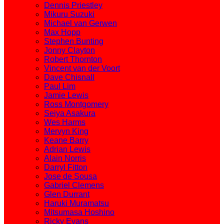
Dennis Priestley
Mikuru Suzuki
Michael van Gerwen
Max Hopp
Stephen Bunting
Jonny Clayton
Robert Thornton
Vincent van der Voort
Dave Chisnall
Paul Lim
Jamie Lewis
Ross Montgomery
Seiya Asakura
Wes Harms
Mervyn King
Keane Barry
Adrian Lewis
Alain Norris
Darryl Fitton
Jose de Sousa
Gabriel Clemens
Glen Durrant
Haruki Muramatsu
Mitsumasa Hoshino
Ricky Evans