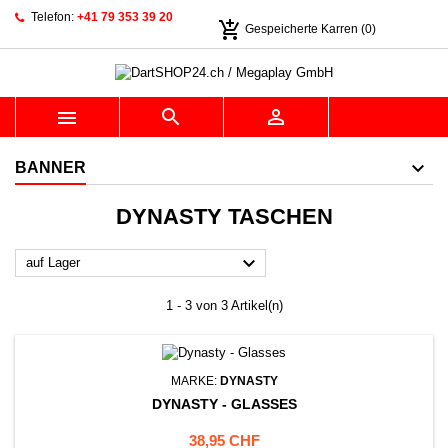
Telefon:
+41 79 353 39 20
add_shopping_cart
Gespeicherte Karren
(0)



BANNER
DYNASTY TASCHEN

auf Lager
1 - 3 von 3 Artikel(n)
MARKE:
DYNASTY
DYNASTY - GLASSES
Preis
38,95 CHF