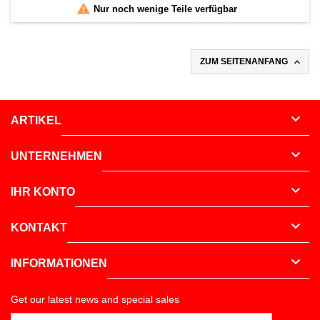

Nur noch wenige Teile verfügbar

ZUM SEITENANFANG

ARTIKEL

UNTERNEHMEN

IHR KONTO

KONTAKT

INFORMATIONEN
Get our latest news and special sales