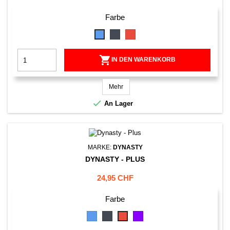
Farbe
Schwarz
Rot
Blau

IN DEN WARENKORB
Mehr

An Lager
MARKE:
DYNASTY
DYNASTY - PLUS
Preis
24,95 CHF
Farbe
Blau
Schwarz
Violett
Rot