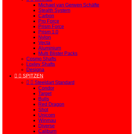
Michael van Gerwen Schäfte
Stealth System
Carbon
Pro Force
Prism Force
Prism 1.0
Nylon
Vecta
Aluminium
Multi Blister Packs
Cosmo Shafts
Loxley Shafts
Designa


SPITZEN


Steeldart Standard
Condor
Target
Bulls
Red Dragon
Shot
Unicorn
Winmau
Diverse
Caliburn