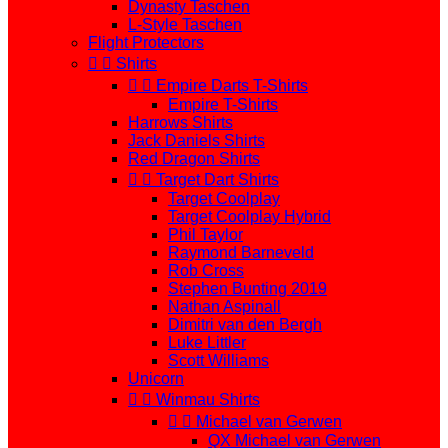
Dynasty Taschen
L-Style Taschen
Flight Protectors


Shirts


Empire Darts T-Shirts
Empire T-Shirts
Harrows Shirts
Jack Daniels Shirts
Red Dragon Shirts


Target Dart Shirts
Target Coolplay
Target Coolplay Hybrid
Phil Taylor
Raymond Barneveld
Rob Cross
Stephen Bunting 2019
Nathan Aspinall
Dimitri van den Bergh
Luke Littler
Scott Williams
Unicorn


Winmau Shirts


Michael van Gerwen
QX Michael van Gerwen