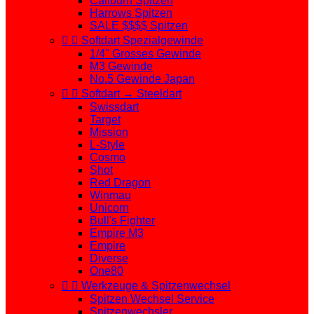
Caliburn Spitzen
Harrows Spitzen
SALE $$$$ Spitzen


Softdart Spezialgewinde
1/4" Grosses Gewinde
M3 Gewinde
No.5 Gewinde Japan


Softdart → Steeldart
Swissdart
Target
Mission
L-Style
Cosmo
Shot
Red Dragon
Winmau
Unicorn
Bull's Fighter
Empire M3
Empire
Diverse
One80


Werkzeuge & Spitzenwechsel
Spitzen Wechsel Service
Spitzenwechsler