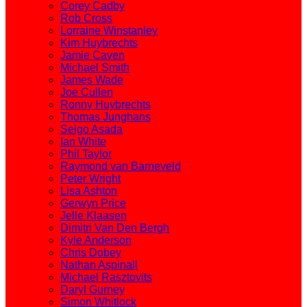
Corey Cadby
Rob Cross
Lorraine Winstanley
Kim Huybrechts
Jamie Caven
Michael Smith
James Wade
Joe Cullen
Ronny Huybrechts
Thomas Junghans
Seigo Asada
Ian White
Phil Taylor
Raymond van Barneveld
Peter Wright
Lisa Ashton
Gerwyn Price
Jelle Klaasen
Dimitri Van Den Bergh
Kyle Anderson
Chris Dobey
Nathan Aspinall
Michael Rasztovits
Daryl Gurney
Simon Whitlock