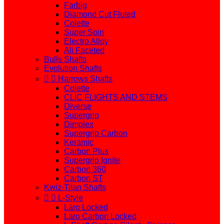
Farbig
Diamond Cut Fluted
Colette
Super Spin
Electro Alloy
Ali Faceted
Bulls Shafts
Evolution Shafts


Harrows Shafts
Colette
CLIC FLIGHTS AND STEMS
Diverse
Supergrip
Dimplex
Supergrip Carbon
Keramic
Carbon Plus
Supergrip Ignite
Carbon 360
Carbon ST
Kwiz-Titan Shafts


L-Style
Laro Locked
Laro Carbon Locked