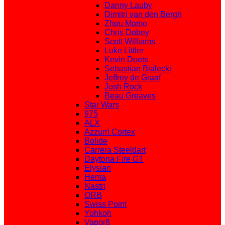
Danny Lauby
Dimitri van den Bergh
Zhou Momo
Chris Dobey
Scott Williams
Luke Littler
Kevin Doets
Sebastian Bialecki
Jeffrey de Graaf
Josh Rock
Beau Greaves
Star Wars
975
ALX
Azzurri Cortex
Bolide
Carrera Steeldart
Daytona Fire GT
Elysian
Hema
Nastri
ORB
Swiss Point
Yohkoh
Vapor8