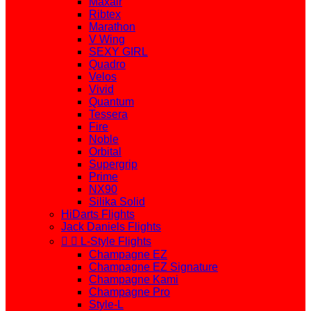
Maxair
Ribtex
Marathon
V Wing
SEXY GIRL
Quadro
Velos
Vivid
Quantum
Tessera
Fire
Noble
Orbital
Supergrip
Prime
NX90
Silika Solid
HiDarts Flights
Jack Daniels Flights


L-Style Flights
Champagne EZ
Champagne EZ Signature
Champagne Kami
Champagne Pro
Style-L