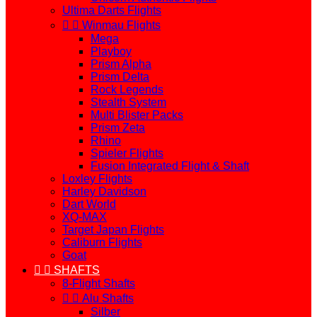
Ultima Darts Flights


Winmau Flights
Mega
Playboy
Prism Alpha
Prism Delta
Rock Legends
Stealth System
Multi Blister Packs
Prism Zeta
Rhino
Spieler Flights
Fusion Integrated Flight & Shaft
Loxley Flights
Harley Davidson
Dart World
XQ-MAX
Target Japan Flights
Caliburn Flights
Goat


SHAFTS
8-Flight Shafts


Alu Shafts
Silber