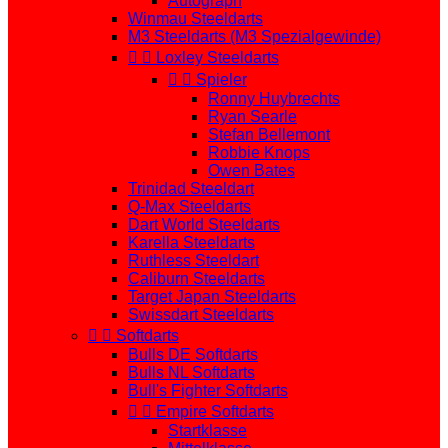
Autograph
Winmau Steeldarts
M3 Steeldarts (M3 Spezialgewinde)


Loxley Steeldarts


Spieler
Ronny Huybrechts
Ryan Searle
Stefan Bellemont
Robbie Knops
Owen Bates
Trinidad Steeldart
Q-Max Steeldarts
Dart World Steeldarts
Karella Steeldarts
Ruthless Steeldart
Caliburn Steeldarts
Target Japan Steeldarts
Swissdart Steeldarts


Softdarts
Bulls DE Softdarts
Bulls NL Softdarts
Bull's Fighter Softdarts


Empire Softdarts
Startklasse