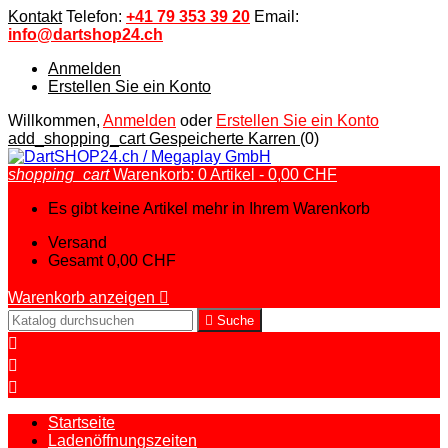
Kontakt
Telefon:
+41 79 353 39 20
Email:
info@dartshop24.ch
Anmelden
Erstellen Sie ein Konto
Willkommen,
Anmelden
oder
Erstellen Sie ein Konto
add_shopping_cart
Gespeicherte Karren
(0)
shopping_cart
Warenkorb:
0
Artikel - 0,00 CHF
Es gibt keine Artikel mehr in Ihrem Warenkorb
Versand
Gesamt
0,00 CHF
Warenkorb anzeigen


Suche



Startseite
Ladenöffnungszeiten