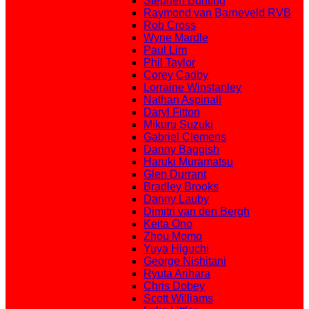
Stephen Bunting
Raymond van Barneveld RVB
Rob Cross
Wyne Mardle
Paul Lim
Phil Taylor
Corey Cadby
Lorraine Winstanley
Nathan Aspinall
Daryl Fitton
Mikuru Suzuki
Gabriel Clemens
Danny Baggish
Haruki Muramatsu
Glen Durrant
Bradley Brooks
Danny Lauby
Dimitri van den Bergh
Keita Ono
Zhou Momo
Yuya Higuchi
George Nishitani
Ryuta Arihara
Chris Dobey
Scott Williams