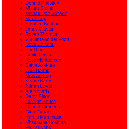
Dennis Priestley
Mikuru Suzuki
Michael van Gerwen
Max Hopp
Stephen Bunting
Jonny Clayton
Robert Thornton
Vincent van der Voort
Dave Chisnall
Paul Lim
Jamie Lewis
Ross Montgomery
Seiya Asakura
Wes Harms
Mervyn King
Keane Barry
Adrian Lewis
Alain Norris
Darryl Fitton
Jose de Sousa
Gabriel Clemens
Glen Durrant
Haruki Muramatsu
Mitsumasa Hoshino
Ricky Evans