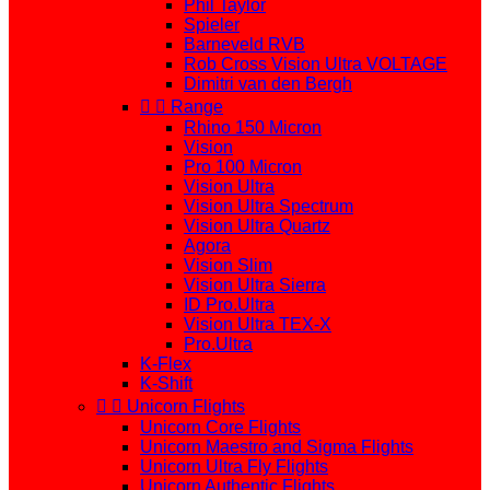
Phil Taylor
Spieler
Barneveld RVB
Rob Cross Vision Ultra VOLTAGE
Dimitri van den Bergh


Range
Rhino 150 Micron
Vision
Pro 100 Micron
Vision Ultra
Vision Ultra Spectrum
Vision Ultra Quartz
Agora
Vision Slim
Vision Ultra Sierra
ID Pro.Ultra
Vision Ultra TEX-X
Pro.Ultra
K-Flex
K-Shift


Unicorn Flights
Unicorn Core Flights
Unicorn Maestro and Sigma Flights
Unicorn Ultra Fly Flights
Unicorn Authentic Flights