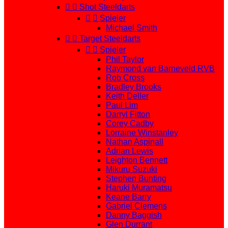


Shot Steeldarts


Spieler
Michael Smith


Target Steeldarts


Spieler
Phil Taylor
Raymond van Barneveld RVB
Rob Cross
Bradley Brooks
Keith Deller
Paul Lim
Darryl Fitton
Corey Cadby
Lorraine Winstanley
Nathan Aspinall
Adrian Lewis
Leighton Bennett
Mikuru Suzuki
Stephen Bunting
Haruki Muramatsu
Keane Barry
Gabriel Clemens
Danny Baggish
Glen Durrant