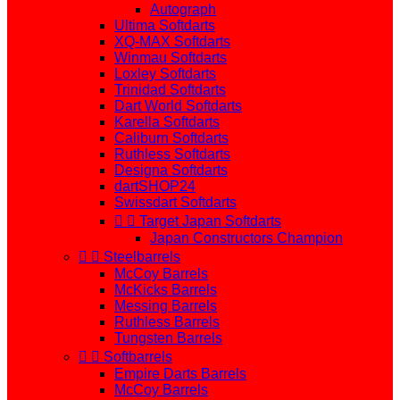
Autograph
Ultima Softdarts
XQ-MAX Softdarts
Winmau Softdarts
Loxley Softdarts
Trinidad Softdarts
Dart World Softdarts
Karella Softdarts
Caliburn Softdarts
Ruthless Softdarts
Designa Softdarts
dartSHOP24
Swissdart Softdarts


Target Japan Softdarts
Japan Constructors Champion


Steelbarrels
McCoy Barrels
McKicks Barrels
Messing Barrels
Ruthless Barrels
Tungsten Barrels


Softbarrels
Empire Darts Barrels
McCoy Barrels