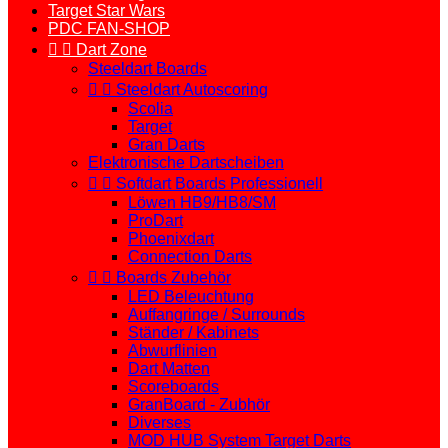
Target Star Wars
PDC FAN-SHOP


Dart Zone
Steeldart Boards


Steeldart Autoscoring
Scolia
Target
Gran Darts
Elektronische Dartscheiben


Softdart Boards Professionell
Löwen HB9/HB8/SM
ProDart
Phoenixdart
Connection Darts


Boards Zubehör
LED Beleuchtung
Auffangringe / Surrounds
Ständer / Kabinets
Abwurflinien
Dart Matten
Scoreboards
GranBoard - Zubhör
Diverses
MOD HUB System Target Darts