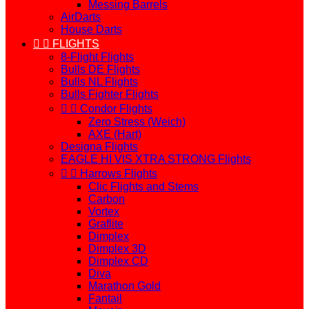
Messing Barrels
AirDarts
House Darts


FLIGHTS
8-Flight Flights
Bulls DE Flights
Bulls NL Flights
Bulls Fighter Flights


Condor Flights
Zero Stress (Weich)
AXE (Hart)
Designa Flights
EAGLE HI VIS XTRA STRONG Flights


Harrows Flights
Clic Flights and Stems
Carbon
Vortex
Graflite
Dimplex
Dimplex 3D
Dimplex CD
Diva
Marathon Gold
Fantail