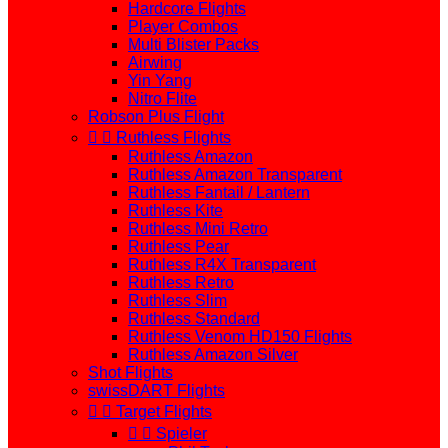
Hardcore Flights
Player Combos
Multi Blister Packs
Airwing
Yin Yang
Nitro Flite
Robson Plus Flight


Ruthless Flights
Ruthless Amazon
Ruthless Amazon Transparent
Ruthless Fantail / Lantern
Ruthless Kite
Ruthless Mini Retro
Ruthless Pear
Ruthless R4X Transparent
Ruthless Retro
Ruthless Slim
Ruthless Standard
Ruthless Venom HD150 Flights
Ruthless Amazon Silver
Shot Flights
swissDART Flights


Target Flights


Spieler