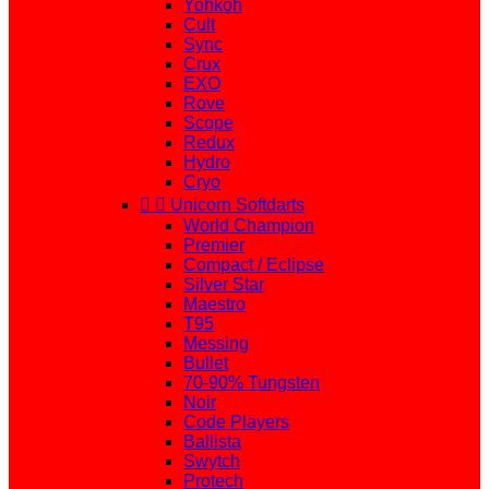
Yohkoh
Cult
Sync
Crux
EXO
Rove
Scope
Redux
Hydro
Cryo


Unicorn Softdarts
World Champion
Premier
Compact / Eclipse
Silver Star
Maestro
T95
Messing
Bullet
70-90% Tungsten
Noir
Code Players
Ballista
Swytch
Protech