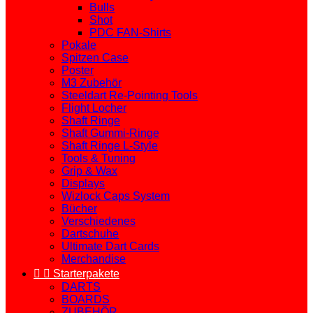
Bulls
Shot
PDC FAN-Shirts
Pokale
Spitzen Case
Poster
M3 Zubehör
Steeldart Re-Pointing Tools
Flight Locher
Shaft Ringe
Shaft Gummi-Ringe
Shaft Ringe L-Style
Tools & Tuning
Grip & Wax
Displays
Wizlock Caps System
Bücher
Verschiedenes
Dartschuhe
Ultimate Dart Cards
Merchandise


Starterpakete
DARTS
BOARDS
ZUBEHÖR