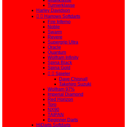
Mittelklasse
Turnierklasse
Harley Davidson


Harrows Softdarts
Fire Inferno
Noble
Swarm
Revere
Supergrip Ultra
Oracle
Quantum
Wolfram Infinity
Spina Black
Spina Gold


Spieler
Dave Chisnall
Takehiro Suzuki
Wolfram 97%
Imperial Diamond
Red Horizon
Toro
NX90
TAIPAN
Beginner Darts
HiDarts Softdarts