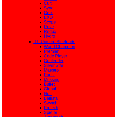
Cult
Sync
Crux
EXO
Scope
Rove
Redux
Hydro


Unicorn Steeldarts
World Champion
Premier
Code Player
Contender
Silver Star
Maestro
Purist
Messing
Bullet
Global
Noir
Ballista
Swytch
Protech
Spieler