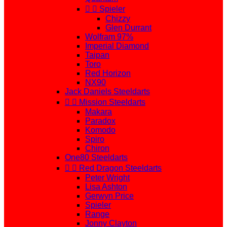


Spieler
Chizzy
Glen Durrant
Wolfram 97%
Imperial Diamond
Taipan
Toro
Red Horizon
NX90
Jack Daniels Steeldarts


Mission Steeldarts
Makara
Paradox
Komodo
Spiro
Chiron
One80 Steeldarts


Red Dragon Steeldarts
Peter Wright
Lisa Ashton
Gerwyn Price
Spieler
Range
Jonny Clayton