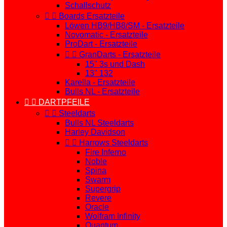
Schallschutz


Boards Ersatzteile
Löwen HB9/HB8/SM - Ersatzteile
Novomatic - Ersatzteile
ProDart - Ersatzteile


GranDarts - Ersatzteile
15" 3s und Dash
13" 132
Karella - Ersatzteile
Bulls NL - Ersatzteile


DARTPFEILE


Steeldarts
Bulls NL Steeldarts
Harley Davidson


Harrows Steeldarts
Fire Inferno
Noble
Spina
Swarm
Supergrip
Revere
Oracle
Wolfram Infinity
Quantum