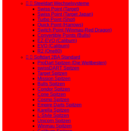


Steeldart Wechselsysteme
Swiss Point (Target)
Swiss Point (Target Japan)
Turbo Point (Shot)
Quick Point (Harrows)
Switch Point (Winmau-Red Dragon)
Convertible Points (Bulls)
EZ-EVO (Caliburn)
EVO (Caliburn)
R2 (One80)


Softdart 2BA Standard
ProDart Spitzen (Die Weltbesten)
swissDART Spitzen
Target Spitzen
Mission Spitzen
Bulls Spitzen
Condor Spitzen
Cone Spitzen
Cosmo Spitzen
Empire Darts Spitzen
Karella Spitzen
L-Style Spitzen
Unicorn Spitzen
Winmau Spitzen