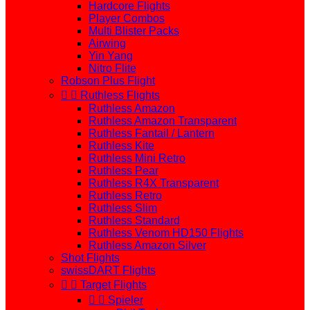
Hardcore Flights
Player Combos
Multi Blister Packs
Airwing
Yin Yang
Nitro Flite
Robson Plus Flight


Ruthless Flights
Ruthless Amazon
Ruthless Amazon Transparent
Ruthless Fantail / Lantern
Ruthless Kite
Ruthless Mini Retro
Ruthless Pear
Ruthless R4X Transparent
Ruthless Retro
Ruthless Slim
Ruthless Standard
Ruthless Venom HD150 Flights
Ruthless Amazon Silver
Shot Flights
swissDART Flights


Target Flights


Spieler