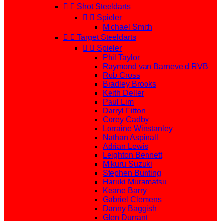


Shot Steeldarts


Spieler
Michael Smith


Target Steeldarts


Spieler
Phil Taylor
Raymond van Barneveld RVB
Rob Cross
Bradley Brooks
Keith Deller
Paul Lim
Darryl Fitton
Corey Cadby
Lorraine Winstanley
Nathan Aspinall
Adrian Lewis
Leighton Bennett
Mikuru Suzuki
Stephen Bunting
Haruki Muramatsu
Keane Barry
Gabriel Clemens
Danny Baggish
Glen Durrant