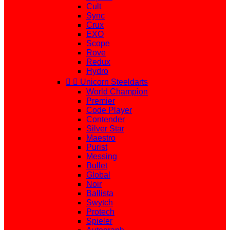
Cult
Sync
Crux
EXO
Scope
Rove
Redux
Hydro


Unicorn Steeldarts
World Champion
Premier
Code Player
Contender
Silver Star
Maestro
Purist
Messing
Bullet
Global
Noir
Ballista
Swytch
Protech
Spieler