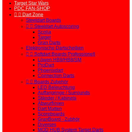
Target Star Wars
PDC FAN-SHOP


Dart Zone
Steeldart Boards


Steeldart Autoscoring
Scolia
Target
Gran Darts
Elektronische Dartscheiben


Softdart Boards Professionell
Löwen HB9/HB8/SM
ProDart
Phoenixdart
Connection Darts


Boards Zubehör
LED Beleuchtung
Auffangringe / Surrounds
Ständer / Kabinets
Abwurflinien
Dart Matten
Scoreboards
GranBoard - Zubhör
Diverses
MOD HUB System Target Darts