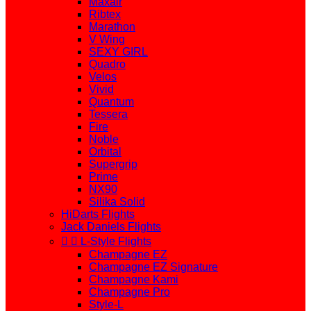
Maxair
Ribtex
Marathon
V Wing
SEXY GIRL
Quadro
Velos
Vivid
Quantum
Tessera
Fire
Noble
Orbital
Supergrip
Prime
NX90
Silika Solid
HiDarts Flights
Jack Daniels Flights


L-Style Flights
Champagne EZ
Champagne EZ Signature
Champagne Kami
Champagne Pro
Style-L