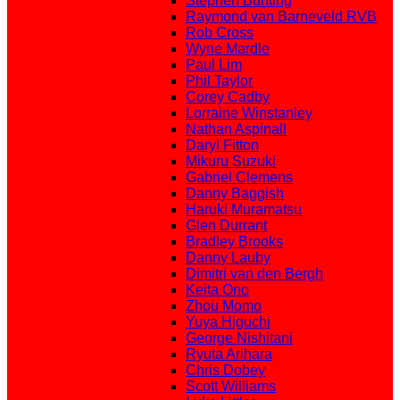
Stephen Bunting
Raymond van Barneveld RVB
Rob Cross
Wyne Mardle
Paul Lim
Phil Taylor
Corey Cadby
Lorraine Winstanley
Nathan Aspinall
Daryl Fitton
Mikuru Suzuki
Gabriel Clemens
Danny Baggish
Haruki Muramatsu
Glen Durrant
Bradley Brooks
Danny Lauby
Dimitri van den Bergh
Keita Ono
Zhou Momo
Yuya Higuchi
George Nishitani
Ryuta Arihara
Chris Dobey
Scott Williams