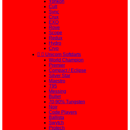
Yohkoh
Cult
Sync
Crux
EXO
Rove
Scope
Redux
Hydro
Cryo


Unicorn Softdarts
World Champion
Premier
Compact / Eclipse
Silver Star
Maestro
T95
Messing
Bullet
70-90% Tungsten
Noir
Code Players
Ballista
Swytch
Protech