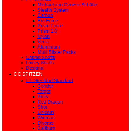
Michael van Gerwen Schäfte
Stealth System
Carbon
Pro Force
Prism Force
Prism 1.0
Nylon
Vecta
Aluminium
Multi Blister Packs
Cosmo Shafts
Loxley Shafts
Designa


SPITZEN


Steeldart Standard
Condor
Target
Bulls
Red Dragon
Shot
Unicorn
Winmau
Diverse
Caliburn