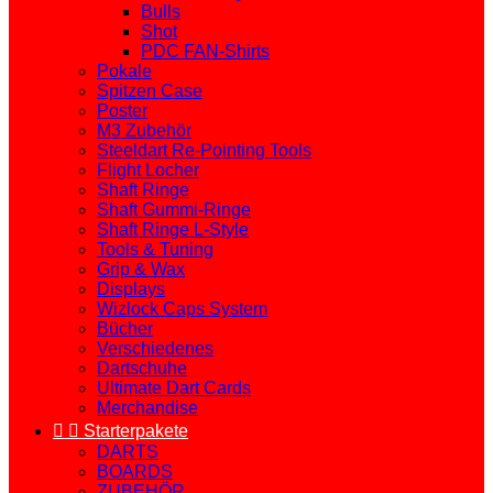
Bulls
Shot
PDC FAN-Shirts
Pokale
Spitzen Case
Poster
M3 Zubehör
Steeldart Re-Pointing Tools
Flight Locher
Shaft Ringe
Shaft Gummi-Ringe
Shaft Ringe L-Style
Tools & Tuning
Grip & Wax
Displays
Wizlock Caps System
Bücher
Verschiedenes
Dartschuhe
Ultimate Dart Cards
Merchandise


Starterpakete
DARTS
BOARDS
ZUBEHÖR