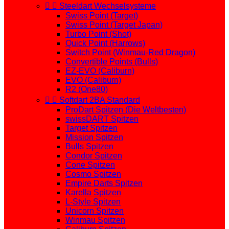


Steeldart Wechselsysteme
Swiss Point (Target)
Swiss Point (Target Japan)
Turbo Point (Shot)
Quick Point (Harrows)
Switch Point (Winmau-Red Dragon)
Convertible Points (Bulls)
EZ-EVO (Caliburn)
EVO (Caliburn)
R2 (One80)


Softdart 2BA Standard
ProDart Spitzen (Die Weltbesten)
swissDART Spitzen
Target Spitzen
Mission Spitzen
Bulls Spitzen
Condor Spitzen
Cone Spitzen
Cosmo Spitzen
Empire Darts Spitzen
Karella Spitzen
L-Style Spitzen
Unicorn Spitzen
Winmau Spitzen