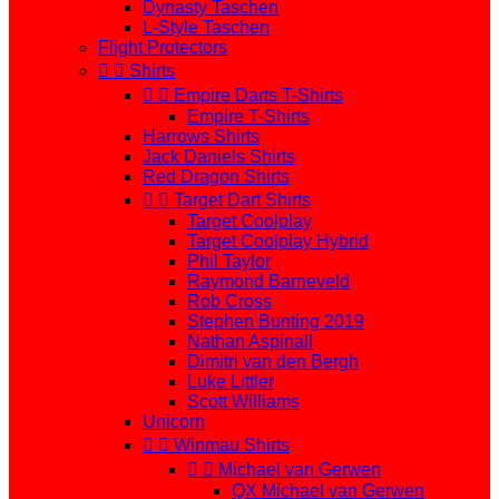
Dynasty Taschen
L-Style Taschen
Flight Protectors


Shirts


Empire Darts T-Shirts
Empire T-Shirts
Harrows Shirts
Jack Daniels Shirts
Red Dragon Shirts


Target Dart Shirts
Target Coolplay
Target Coolplay Hybrid
Phil Taylor
Raymond Barneveld
Rob Cross
Stephen Bunting 2019
Nathan Aspinall
Dimitri van den Bergh
Luke Littler
Scott Williams
Unicorn


Winmau Shirts


Michael van Gerwen
QX Michael van Gerwen