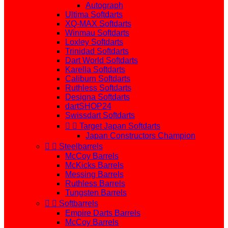
Autograph
Ultima Softdarts
XQ-MAX Softdarts
Winmau Softdarts
Loxley Softdarts
Trinidad Softdarts
Dart World Softdarts
Karella Softdarts
Caliburn Softdarts
Ruthless Softdarts
Designa Softdarts
dartSHOP24
Swissdart Softdarts


Target Japan Softdarts
Japan Constructors Champion


Steelbarrels
McCoy Barrels
McKicks Barrels
Messing Barrels
Ruthless Barrels
Tungsten Barrels


Softbarrels
Empire Darts Barrels
McCoy Barrels