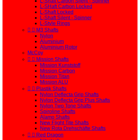
L-Shaft Carbon Silent - Spinner
L-SHaft Carbon Locked
L-Shaft Locked
L-Shaft Silent - Spinner
L-Style Rings


M3 Shafts
Nylon
Aluminium
Aluminium Rotor
McCoy


Mission Shafts
Mission Kunststoff
Mission Carbon
Mission Titan
Mission ALU


Plastik Shafts
Nylon Deflecta Grip Shafts
Nylon Deflecta Grip Plus Shafts
Nylon Two Tone Shafts
Spiroline Shafts
Alamo Shafts
New Flight Tite Shafts
New Rota Drehschäfte Shafts


Red Dragon