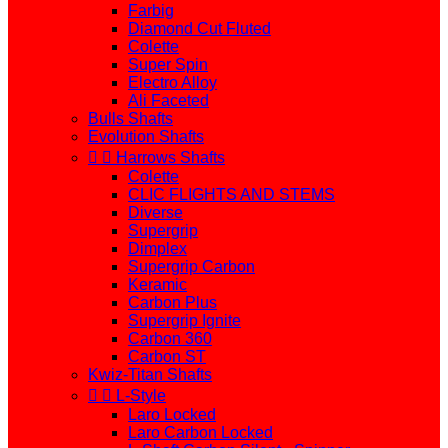
Farbig
Diamond Cut Fluted
Colette
Super Spin
Electro Alloy
Ali Faceted
Bulls Shafts
Evolution Shafts


Harrows Shafts
Colette
CLIC FLIGHTS AND STEMS
Diverse
Supergrip
Dimplex
Supergrip Carbon
Keramic
Carbon Plus
Supergrip Ignite
Carbon 360
Carbon ST
Kwiz-Titan Shafts


L-Style
Laro Locked
Laro Carbon Locked