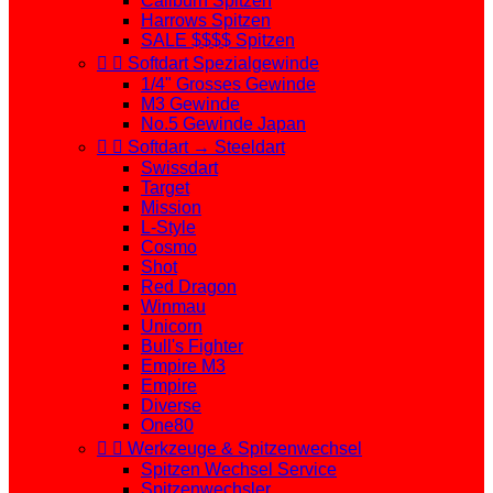
Caliburn Spitzen
Harrows Spitzen
SALE $$$$ Spitzen


Softdart Spezialgewinde
1/4" Grosses Gewinde
M3 Gewinde
No.5 Gewinde Japan


Softdart → Steeldart
Swissdart
Target
Mission
L-Style
Cosmo
Shot
Red Dragon
Winmau
Unicorn
Bull's Fighter
Empire M3
Empire
Diverse
One80


Werkzeuge & Spitzenwechsel
Spitzen Wechsel Service
Spitzenwechsler