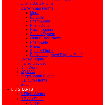
Ultima Darts Flights


Winmau Flights
Mega
Playboy
Prism Alpha
Prism Delta
Rock Legends
Stealth System
Multi Blister Packs
Prism Zeta
Rhino
Spieler Flights
Fusion Integrated Flight & Shaft
Loxley Flights
Harley Davidson
Dart World
XQ-MAX
Target Japan Flights
Caliburn Flights
Goat


SHAFTS
8-Flight Shafts


Alu Shafts
Silber