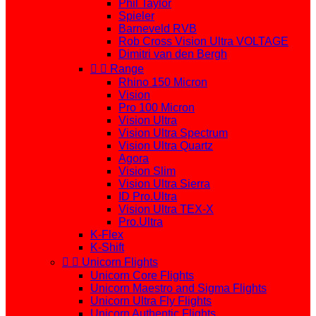
Phil Taylor
Spieler
Barneveld RVB
Rob Cross Vision Ultra VOLTAGE
Dimitri van den Bergh


Range
Rhino 150 Micron
Vision
Pro 100 Micron
Vision Ultra
Vision Ultra Spectrum
Vision Ultra Quartz
Agora
Vision Slim
Vision Ultra Sierra
ID Pro.Ultra
Vision Ultra TEX-X
Pro.Ultra
K-Flex
K-Shift


Unicorn Flights
Unicorn Core Flights
Unicorn Maestro and Sigma Flights
Unicorn Ultra Fly Flights
Unicorn Authentic Flights