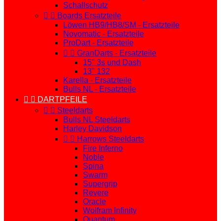
Schallschutz


Boards Ersatzteile
Löwen HB9/HB8/SM - Ersatzteile
Novomatic - Ersatzteile
ProDart - Ersatzteile


GranDarts - Ersatzteile
15" 3s und Dash
13" 132
Karella - Ersatzteile
Bulls NL - Ersatzteile


DARTPFEILE


Steeldarts
Bulls NL Steeldarts
Harley Davidson


Harrows Steeldarts
Fire Inferno
Noble
Spina
Swarm
Supergrip
Revere
Oracle
Wolfram Infinity
Quantum