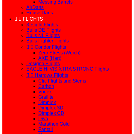
Messing Barrels
AirDarts
House Darts


FLIGHTS
8-Flight Flights
Bulls DE Flights
Bulls NL Flights
Bulls Fighter Flights


Condor Flights
Zero Stress (Weich)
AXE (Hart)
Designa Flights
EAGLE HI VIS XTRA STRONG Flights


Harrows Flights
Clic Flights and Stems
Carbon
Vortex
Graflite
Dimplex
Dimplex 3D
Dimplex CD
Diva
Marathon Gold
Fantail