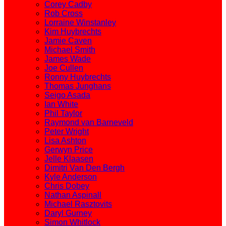
Corey Cadby
Rob Cross
Lorraine Winstanley
Kim Huybrechts
Jamie Caven
Michael Smith
James Wade
Joe Cullen
Ronny Huybrechts
Thomas Junghans
Seigo Asada
Ian White
Phil Taylor
Raymond van Barneveld
Peter Wright
Lisa Ashton
Gerwyn Price
Jelle Klaasen
Dimitri Van Den Bergh
Kyle Anderson
Chris Dobey
Nathan Aspinall
Michael Rasztovits
Daryl Gurney
Simon Whitlock