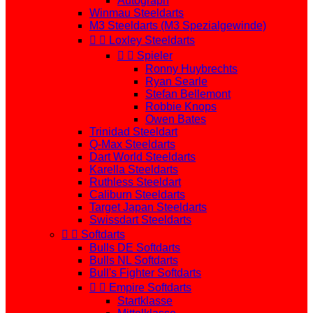
Autograph
Winmau Steeldarts
M3 Steeldarts (M3 Spezialgewinde)


Loxley Steeldarts


Spieler
Ronny Huybrechts
Ryan Searle
Stefan Bellemont
Robbie Knops
Owen Bates
Trinidad Steeldart
Q-Max Steeldarts
Dart World Steeldarts
Karella Steeldarts
Ruthless Steeldart
Caliburn Steeldarts
Target Japan Steeldarts
Swissdart Steeldarts


Softdarts
Bulls DE Softdarts
Bulls NL Softdarts
Bull's Fighter Softdarts


Empire Softdarts
Startklasse