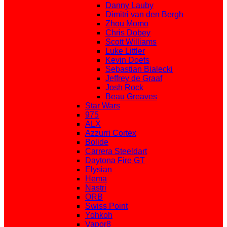
Danny Lauby
Dimitri van den Bergh
Zhou Momo
Chris Dobey
Scott Williams
Luke Littler
Kevin Doets
Sebastian Bialecki
Jeffrey de Graaf
Josh Rock
Beau Greaves
Star Wars
975
ALX
Azzurri Cortex
Bolide
Carrera Steeldart
Daytona Fire GT
Elysian
Hema
Nastri
ORB
Swiss Point
Yohkoh
Vapor8