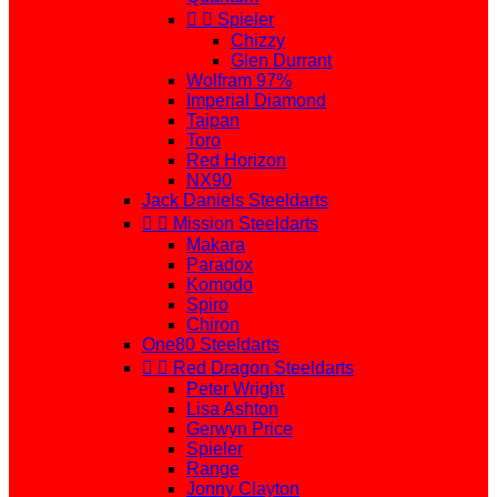


Spieler
Chizzy
Glen Durrant
Wolfram 97%
Imperial Diamond
Taipan
Toro
Red Horizon
NX90
Jack Daniels Steeldarts


Mission Steeldarts
Makara
Paradox
Komodo
Spiro
Chiron
One80 Steeldarts


Red Dragon Steeldarts
Peter Wright
Lisa Ashton
Gerwyn Price
Spieler
Range
Jonny Clayton