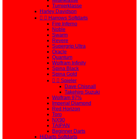
Mittelklasse
Turnierklasse
Harley Davidson


Harrows Softdarts
Fire Inferno
Noble
Swarm
Revere
Supergrip Ultra
Oracle
Quantum
Wolfram Infinity
Spina Black
Spina Gold


Spieler
Dave Chisnall
Takehiro Suzuki
Wolfram 97%
Imperial Diamond
Red Horizon
Toro
NX90
TAIPAN
Beginner Darts
HiDarts Softdarts