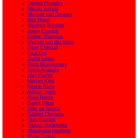
Dennis Priestley
Mikuru Suzuki
Michael van Gerwen
Max Hopp
Stephen Bunting
Jonny Clayton
Robert Thornton
Vincent van der Voort
Dave Chisnall
Paul Lim
Jamie Lewis
Ross Montgomery
Seiya Asakura
Wes Harms
Mervyn King
Keane Barry
Adrian Lewis
Alain Norris
Darryl Fitton
Jose de Sousa
Gabriel Clemens
Glen Durrant
Haruki Muramatsu
Mitsumasa Hoshino
Ricky Evans