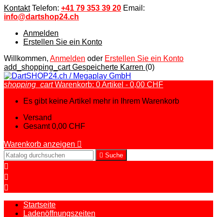
Kontakt
Telefon:
+41 79 353 39 20
Email:
info@dartshop24.ch
Anmelden
Erstellen Sie ein Konto
Willkommen,
Anmelden
oder
Erstellen Sie ein Konto
add_shopping_cart
Gespeicherte Karren
(0)
shopping_cart
Warenkorb:
0
Artikel - 0,00 CHF
Es gibt keine Artikel mehr in Ihrem Warenkorb
Versand
Gesamt
0,00 CHF
Warenkorb anzeigen


Suche



Startseite
Ladenöffnungszeiten