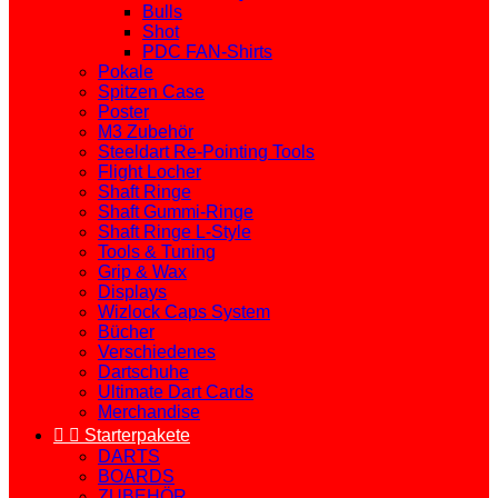
Bulls
Shot
PDC FAN-Shirts
Pokale
Spitzen Case
Poster
M3 Zubehör
Steeldart Re-Pointing Tools
Flight Locher
Shaft Ringe
Shaft Gummi-Ringe
Shaft Ringe L-Style
Tools & Tuning
Grip & Wax
Displays
Wizlock Caps System
Bücher
Verschiedenes
Dartschuhe
Ultimate Dart Cards
Merchandise


Starterpakete
DARTS
BOARDS
ZUBEHÖR