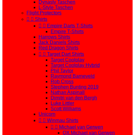
Dynasty Taschen
L-Style Taschen
Flight Protectors


Shirts


Empire Darts T-Shirts
Empire T-Shirts
Harrows Shirts
Jack Daniels Shirts
Red Dragon Shirts


Target Dart Shirts
Target Coolplay
Target Coolplay Hybrid
Phil Taylor
Raymond Barneveld
Rob Cross
Stephen Bunting 2019
Nathan Aspinall
Dimitri van den Bergh
Luke Littler
Scott Williams
Unicorn


Winmau Shirts


Michael van Gerwen
QX Michael van Gerwen