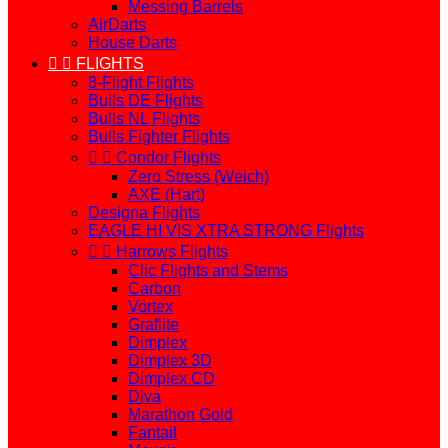
Messing Barrels
AirDarts
House Darts


FLIGHTS
8-Flight Flights
Bulls DE Flights
Bulls NL Flights
Bulls Fighter Flights


Condor Flights
Zero Stress (Weich)
AXE (Hart)
Designa Flights
EAGLE HI VIS XTRA STRONG Flights


Harrows Flights
Clic Flights and Stems
Carbon
Vortex
Graflite
Dimplex
Dimplex 3D
Dimplex CD
Diva
Marathon Gold
Fantail