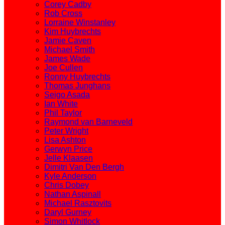
Corey Cadby
Rob Cross
Lorraine Winstanley
Kim Huybrechts
Jamie Caven
Michael Smith
James Wade
Joe Cullen
Ronny Huybrechts
Thomas Junghans
Seigo Asada
Ian White
Phil Taylor
Raymond van Barneveld
Peter Wright
Lisa Ashton
Gerwyn Price
Jelle Klaasen
Dimitri Van Den Bergh
Kyle Anderson
Chris Dobey
Nathan Aspinall
Michael Rasztovits
Daryl Gurney
Simon Whitlock