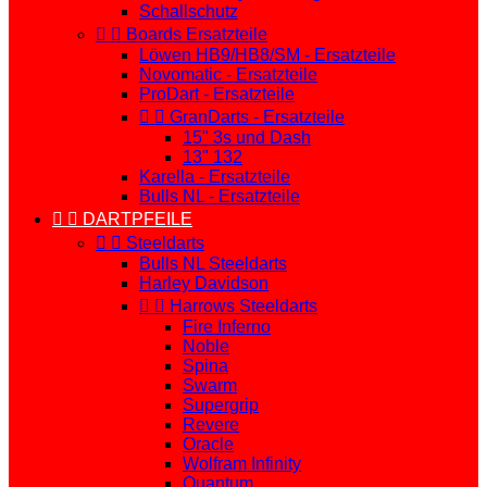
Schallschutz


Boards Ersatzteile
Löwen HB9/HB8/SM - Ersatzteile
Novomatic - Ersatzteile
ProDart - Ersatzteile


GranDarts - Ersatzteile
15" 3s und Dash
13" 132
Karella - Ersatzteile
Bulls NL - Ersatzteile


DARTPFEILE


Steeldarts
Bulls NL Steeldarts
Harley Davidson


Harrows Steeldarts
Fire Inferno
Noble
Spina
Swarm
Supergrip
Revere
Oracle
Wolfram Infinity
Quantum