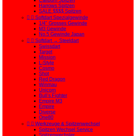
Caliburn Spitzen
Harrows Spitzen
SALE $$$$ Spitzen


Softdart Spezialgewinde
1/4" Grosses Gewinde
M3 Gewinde
No.5 Gewinde Japan


Softdart → Steeldart
Swissdart
Target
Mission
L-Style
Cosmo
Shot
Red Dragon
Winmau
Unicorn
Bull's Fighter
Empire M3
Empire
Diverse
One80


Werkzeuge & Spitzenwechsel
Spitzen Wechsel Service
Spitzenwechsler