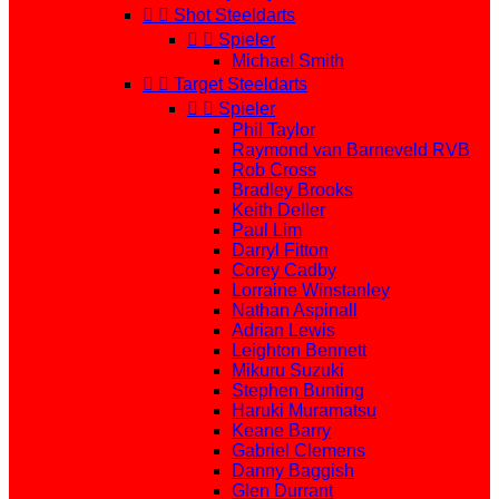


Shot Steeldarts


Spieler
Michael Smith


Target Steeldarts


Spieler
Phil Taylor
Raymond van Barneveld RVB
Rob Cross
Bradley Brooks
Keith Deller
Paul Lim
Darryl Fitton
Corey Cadby
Lorraine Winstanley
Nathan Aspinall
Adrian Lewis
Leighton Bennett
Mikuru Suzuki
Stephen Bunting
Haruki Muramatsu
Keane Barry
Gabriel Clemens
Danny Baggish
Glen Durrant