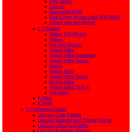
Phil Taylor
Spieler
Barneveld RVB
Rob Cross Vision Ultra VOLTAGE
Dimitri van den Bergh


Range
Rhino 150 Micron
Vision
Pro 100 Micron
Vision Ultra
Vision Ultra Spectrum
Vision Ultra Quartz
Agora
Vision Slim
Vision Ultra Sierra
ID Pro.Ultra
Vision Ultra TEX-X
Pro.Ultra
K-Flex
K-Shift


Unicorn Flights
Unicorn Core Flights
Unicorn Maestro and Sigma Flights
Unicorn Ultra Fly Flights
Unicorn Authentic Flights