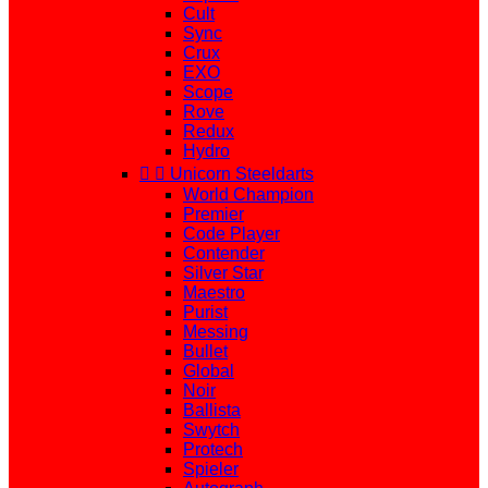
Cult
Sync
Crux
EXO
Scope
Rove
Redux
Hydro


Unicorn Steeldarts
World Champion
Premier
Code Player
Contender
Silver Star
Maestro
Purist
Messing
Bullet
Global
Noir
Ballista
Swytch
Protech
Spieler