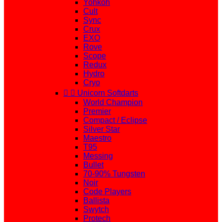
Yohkoh
Cult
Sync
Crux
EXO
Rove
Scope
Redux
Hydro
Cryo


Unicorn Softdarts
World Champion
Premier
Compact / Eclipse
Silver Star
Maestro
T95
Messing
Bullet
70-90% Tungsten
Noir
Code Players
Ballista
Swytch
Protech