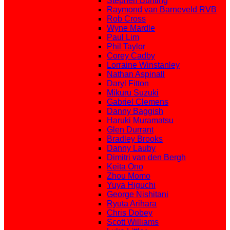
Stephen Bunting
Raymond van Barneveld RVB
Rob Cross
Wyne Mardle
Paul Lim
Phil Taylor
Corey Cadby
Lorraine Winstanley
Nathan Aspinall
Daryl Fitton
Mikuru Suzuki
Gabriel Clemens
Danny Baggish
Haruki Muramatsu
Glen Durrant
Bradley Brooks
Danny Lauby
Dimitri van den Bergh
Keita Ono
Zhou Momo
Yuya Higuchi
George Nishitani
Ryuta Arihara
Chris Dobey
Scott Williams