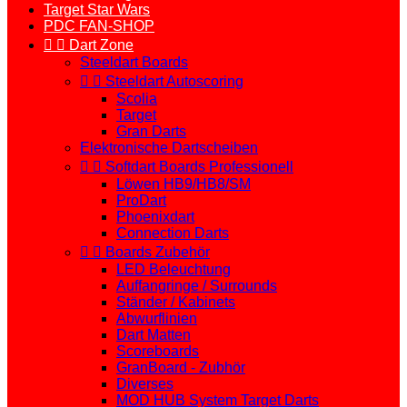
Target Star Wars
PDC FAN-SHOP


Dart Zone
Steeldart Boards


Steeldart Autoscoring
Scolia
Target
Gran Darts
Elektronische Dartscheiben


Softdart Boards Professionell
Löwen HB9/HB8/SM
ProDart
Phoenixdart
Connection Darts


Boards Zubehör
LED Beleuchtung
Auffangringe / Surrounds
Ständer / Kabinets
Abwurflinien
Dart Matten
Scoreboards
GranBoard - Zubhör
Diverses
MOD HUB System Target Darts