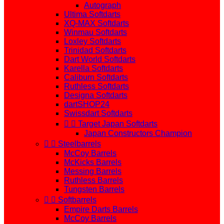
Autograph
Ultima Softdarts
XQ-MAX Softdarts
Winmau Softdarts
Loxley Softdarts
Trinidad Softdarts
Dart World Softdarts
Karella Softdarts
Caliburn Softdarts
Ruthless Softdarts
Designa Softdarts
dartSHOP24
Swissdart Softdarts


Target Japan Softdarts
Japan Constructors Champion


Steelbarrels
McCoy Barrels
McKicks Barrels
Messing Barrels
Ruthless Barrels
Tungsten Barrels


Softbarrels
Empire Darts Barrels
McCoy Barrels