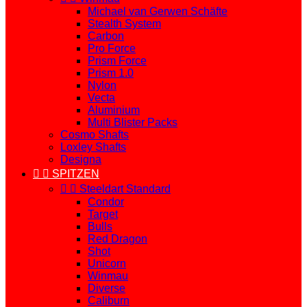
Michael van Gerwen Schäfte
Stealth System
Carbon
Pro Force
Prism Force
Prism 1.0
Nylon
Vecta
Aluminium
Multi Blister Packs
Cosmo Shafts
Loxley Shafts
Designa


SPITZEN


Steeldart Standard
Condor
Target
Bulls
Red Dragon
Shot
Unicorn
Winmau
Diverse
Caliburn