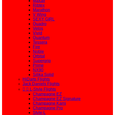
Maxair
Ribtex
Marathon
V Wing
SEXY GIRL
Quadro
Velos
Vivid
Quantum
Tessera
Fire
Noble
Orbital
Supergrip
Prime
NX90
Silika Solid
HiDarts Flights
Jack Daniels Flights


L-Style Flights
Champagne EZ
Champagne EZ Signature
Champagne Kami
Champagne Pro
Style-L