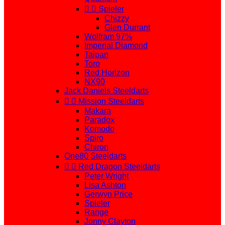


Spieler
Chizzy
Glen Durrant
Wolfram 97%
Imperial Diamond
Taipan
Toro
Red Horizon
NX90
Jack Daniels Steeldarts


Mission Steeldarts
Makara
Paradox
Komodo
Spiro
Chiron
One80 Steeldarts


Red Dragon Steeldarts
Peter Wright
Lisa Ashton
Gerwyn Price
Spieler
Range
Jonny Clayton