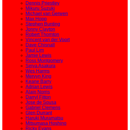
Dennis Priestley
Mikuru Suzuki
Michael van Gerwen
Max Hopp
Stephen Bunting
Jonny Clayton
Robert Thornton
Vincent van der Voort
Dave Chisnall
Paul Lim
Jamie Lewis
Ross Montgomery
Seiya Asakura
Wes Harms
Mervyn King
Keane Barry
Adrian Lewis
Alain Norris
Darryl Fitton
Jose de Sousa
Gabriel Clemens
Glen Durrant
Haruki Muramatsu
Mitsumasa Hoshino
Ricky Evans