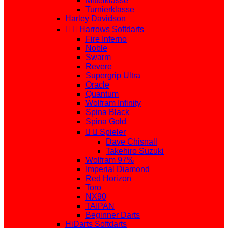
Mittelklasse
Turnierklasse
Harley Davidson


Harrows Softdarts
Fire Inferno
Noble
Swarm
Revere
Supergrip Ultra
Oracle
Quantum
Wolfram Infinity
Spina Black
Spina Gold


Spieler
Dave Chisnall
Takehiro Suzuki
Wolfram 97%
Imperial Diamond
Red Horizon
Toro
NX90
TAIPAN
Beginner Darts
HiDarts Softdarts