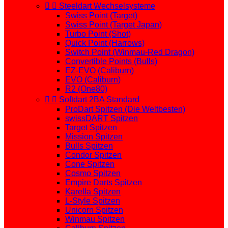


Steeldart Wechselsysteme
Swiss Point (Target)
Swiss Point (Target Japan)
Turbo Point (Shot)
Quick Point (Harrows)
Switch Point (Winmau-Red Dragon)
Convertible Points (Bulls)
EZ-EVO (Caliburn)
EVO (Caliburn)
R2 (One80)


Softdart 2BA Standard
ProDart Spitzen (Die Weltbesten)
swissDART Spitzen
Target Spitzen
Mission Spitzen
Bulls Spitzen
Condor Spitzen
Cone Spitzen
Cosmo Spitzen
Empire Darts Spitzen
Karella Spitzen
L-Style Spitzen
Unicorn Spitzen
Winmau Spitzen