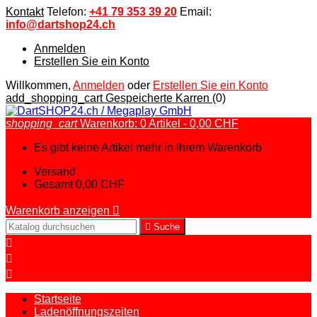
Kontakt
Telefon:
+41 79 353 39 20
Email:
info@dartshop24.ch
Anmelden
Erstellen Sie ein Konto
Willkommen,
Anmelden
oder
Erstellen Sie ein Konto
add_shopping_cart
Gespeicherte Karren
(0)
shopping_cart
Warenkorb:
0
Artikel - 0,00 CHF
Es gibt keine Artikel mehr in Ihrem Warenkorb
Versand
Gesamt
0,00 CHF
Warenkorb anzeigen


Suche



Startseite
Ladenöffnungszeiten