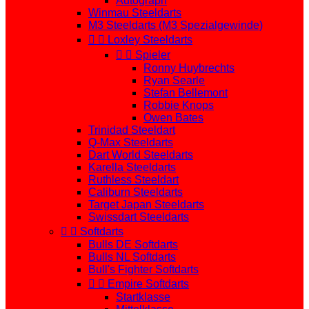
Autograph
Winmau Steeldarts
M3 Steeldarts (M3 Spezialgewinde)


Loxley Steeldarts


Spieler
Ronny Huybrechts
Ryan Searle
Stefan Bellemont
Robbie Knops
Owen Bates
Trinidad Steeldart
Q-Max Steeldarts
Dart World Steeldarts
Karella Steeldarts
Ruthless Steeldart
Caliburn Steeldarts
Target Japan Steeldarts
Swissdart Steeldarts


Softdarts
Bulls DE Softdarts
Bulls NL Softdarts
Bull's Fighter Softdarts


Empire Softdarts
Startklasse