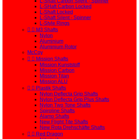
L-Shaft Carbon Silent - Spinner
L-SHaft Carbon Locked
L-Shaft Locked
L-Shaft Silent - Spinner
L-Style Rings


M3 Shafts
Nylon
Aluminium
Aluminium Rotor
McCoy


Mission Shafts
Mission Kunststoff
Mission Carbon
Mission Titan
Mission ALU


Plastik Shafts
Nylon Deflecta Grip Shafts
Nylon Deflecta Grip Plus Shafts
Nylon Two Tone Shafts
Spiroline Shafts
Alamo Shafts
New Flight Tite Shafts
New Rota Drehschäfte Shafts


Red Dragon