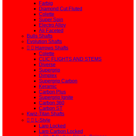
Farbig
Diamond Cut Fluted
Colette
Super Spin
Electro Alloy
Ali Faceted
Bulls Shafts
Evolution Shafts


Harrows Shafts
Colette
CLIC FLIGHTS AND STEMS
Diverse
Supergrip
Dimplex
Supergrip Carbon
Keramic
Carbon Plus
Supergrip Ignite
Carbon 360
Carbon ST
Kwiz-Titan Shafts


L-Style
Laro Locked
Laro Carbon Locked