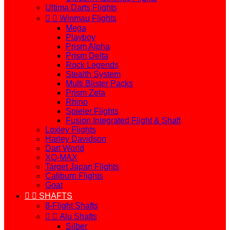
Ultima Darts Flights


Winmau Flights
Mega
Playboy
Prism Alpha
Prism Delta
Rock Legends
Stealth System
Multi Blister Packs
Prism Zeta
Rhino
Spieler Flights
Fusion Integrated Flight & Shaft
Loxley Flights
Harley Davidson
Dart World
XQ-MAX
Target Japan Flights
Caliburn Flights
Goat


SHAFTS
8-Flight Shafts


Alu Shafts
Silber