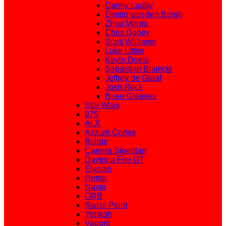
Danny Lauby
Dimitri van den Bergh
Zhou Momo
Chris Dobey
Scott Williams
Luke Littler
Kevin Doets
Sebastian Bialecki
Jeffrey de Graaf
Josh Rock
Beau Greaves
Star Wars
975
ALX
Azzurri Cortex
Bolide
Carrera Steeldart
Daytona Fire GT
Elysian
Hema
Nastri
ORB
Swiss Point
Yohkoh
Vapor8