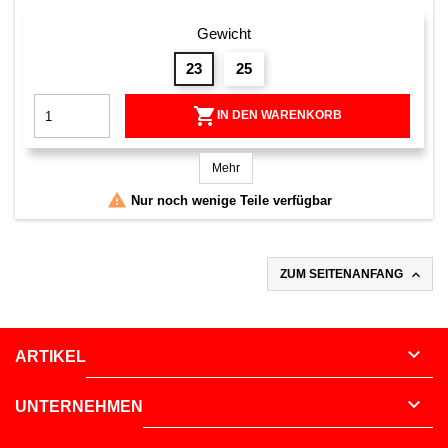
Gewicht
23
25

IN DEN WARENKORB
Mehr

Nur noch wenige Teile verfügbar

ZUM SEITENANFANG

ARTIKEL

UNTERNEHMEN