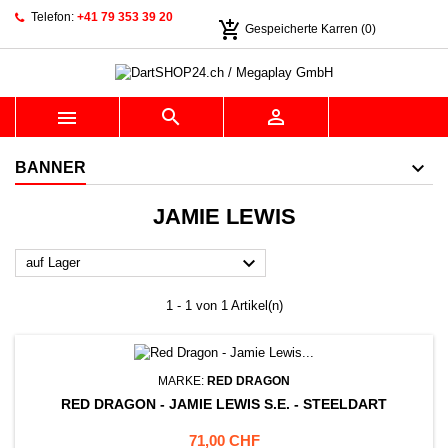
Telefon:
+41 79 353 39 20
add_shopping_cart
Gespeicherte Karren
(0)



BANNER
JAMIE LEWIS

auf Lager
1 - 1 von 1 Artikel(n)
MARKE:
RED DRAGON
RED DRAGON - JAMIE LEWIS S.E. - STEELDART
Preis
71,00 CHF