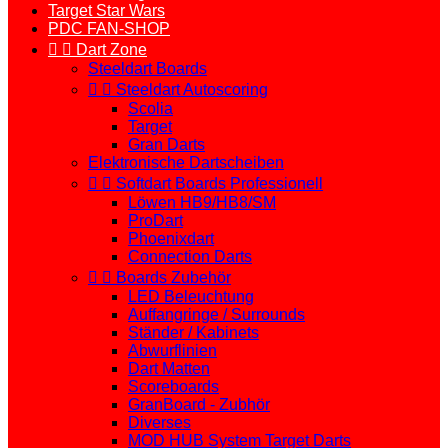
Target Star Wars
PDC FAN-SHOP


Dart Zone
Steeldart Boards


Steeldart Autoscoring
Scolia
Target
Gran Darts
Elektronische Dartscheiben


Softdart Boards Professionell
Löwen HB9/HB8/SM
ProDart
Phoenixdart
Connection Darts


Boards Zubehör
LED Beleuchtung
Auffangringe / Surrounds
Ständer / Kabinets
Abwurflinien
Dart Matten
Scoreboards
GranBoard - Zubhör
Diverses
MOD HUB System Target Darts