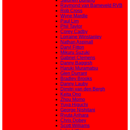
Stephen Bunting
Raymond van Barneveld RVB
Rob Cross
Wyne Mardle
Paul Lim
Phil Taylor
Corey Cadby
Lorraine Winstanley
Nathan Aspinall
Daryl Fitton
Mikuru Suzuki
Gabriel Clemens
Danny Baggish
Haruki Muramatsu
Glen Durrant
Bradley Brooks
Danny Lauby
Dimitri van den Bergh
Keita Ono
Zhou Momo
Yuya Higuchi
George Nishitani
Ryuta Arihara
Chris Dobey
Scott Williams