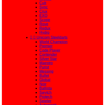
Cult
Sync
Crux
EXO
Scope
Rove
Redux
Hydro


Unicorn Steeldarts
World Champion
Premier
Code Player
Contender
Silver Star
Maestro
Purist
Messing
Bullet
Global
Noir
Ballista
Swytch
Protech
Spieler