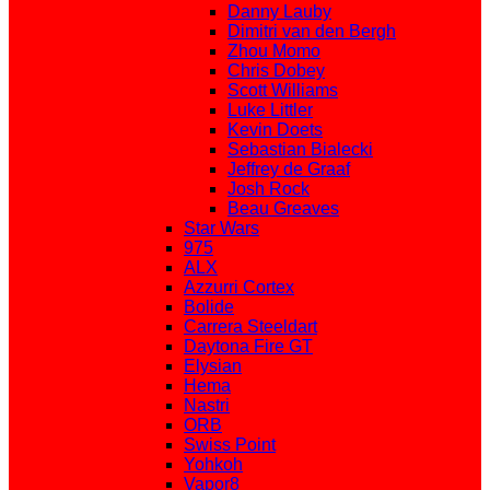
Danny Lauby
Dimitri van den Bergh
Zhou Momo
Chris Dobey
Scott Williams
Luke Littler
Kevin Doets
Sebastian Bialecki
Jeffrey de Graaf
Josh Rock
Beau Greaves
Star Wars
975
ALX
Azzurri Cortex
Bolide
Carrera Steeldart
Daytona Fire GT
Elysian
Hema
Nastri
ORB
Swiss Point
Yohkoh
Vapor8