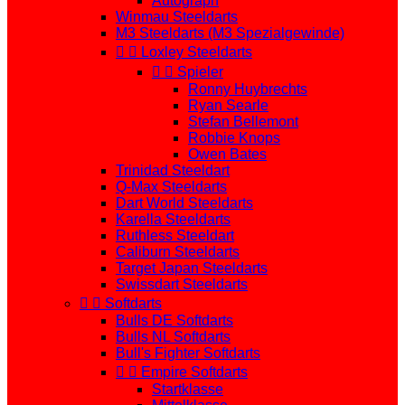
Autograph
Winmau Steeldarts
M3 Steeldarts (M3 Spezialgewinde)


Loxley Steeldarts


Spieler
Ronny Huybrechts
Ryan Searle
Stefan Bellemont
Robbie Knops
Owen Bates
Trinidad Steeldart
Q-Max Steeldarts
Dart World Steeldarts
Karella Steeldarts
Ruthless Steeldart
Caliburn Steeldarts
Target Japan Steeldarts
Swissdart Steeldarts


Softdarts
Bulls DE Softdarts
Bulls NL Softdarts
Bull's Fighter Softdarts


Empire Softdarts
Startklasse