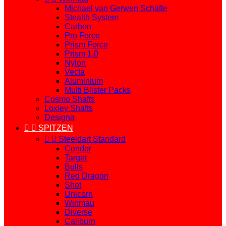
Michael van Gerwen Schäfte
Stealth System
Carbon
Pro Force
Prism Force
Prism 1.0
Nylon
Vecta
Aluminium
Multi Blister Packs
Cosmo Shafts
Loxley Shafts
Designa


SPITZEN


Steeldart Standard
Condor
Target
Bulls
Red Dragon
Shot
Unicorn
Winmau
Diverse
Caliburn