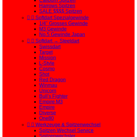
Caliburn Spitzen
Harrows Spitzen
SALE $$$$ Spitzen


Softdart Spezialgewinde
1/4" Grosses Gewinde
M3 Gewinde
No.5 Gewinde Japan


Softdart → Steeldart
Swissdart
Target
Mission
L-Style
Cosmo
Shot
Red Dragon
Winmau
Unicorn
Bull's Fighter
Empire M3
Empire
Diverse
One80


Werkzeuge & Spitzenwechsel
Spitzen Wechsel Service
Spitzenwechsler