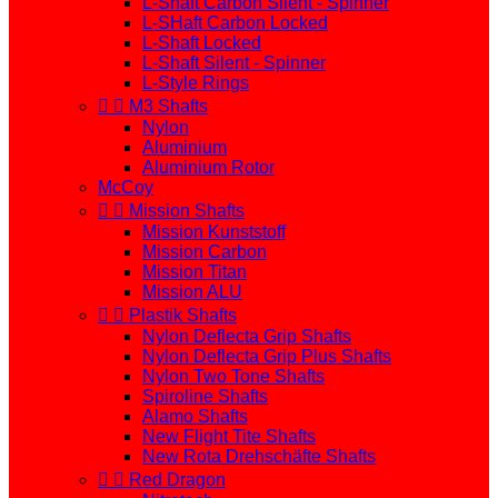
L-Shaft Carbon Silent - Spinner
L-SHaft Carbon Locked
L-Shaft Locked
L-Shaft Silent - Spinner
L-Style Rings


M3 Shafts
Nylon
Aluminium
Aluminium Rotor
McCoy


Mission Shafts
Mission Kunststoff
Mission Carbon
Mission Titan
Mission ALU


Plastik Shafts
Nylon Deflecta Grip Shafts
Nylon Deflecta Grip Plus Shafts
Nylon Two Tone Shafts
Spiroline Shafts
Alamo Shafts
New Flight Tite Shafts
New Rota Drehschäfte Shafts


Red Dragon