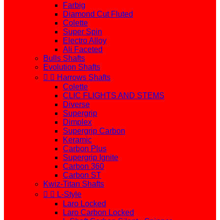
Farbig
Diamond Cut Fluted
Colette
Super Spin
Electro Alloy
Ali Faceted
Bulls Shafts
Evolution Shafts


Harrows Shafts
Colette
CLIC FLIGHTS AND STEMS
Diverse
Supergrip
Dimplex
Supergrip Carbon
Keramic
Carbon Plus
Supergrip Ignite
Carbon 360
Carbon ST
Kwiz-Titan Shafts


L-Style
Laro Locked
Laro Carbon Locked