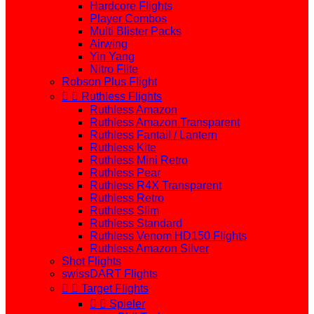
Hardcore Flights
Player Combos
Multi Blister Packs
Airwing
Yin Yang
Nitro Flite
Robson Plus Flight


Ruthless Flights
Ruthless Amazon
Ruthless Amazon Transparent
Ruthless Fantail / Lantern
Ruthless Kite
Ruthless Mini Retro
Ruthless Pear
Ruthless R4X Transparent
Ruthless Retro
Ruthless Slim
Ruthless Standard
Ruthless Venom HD150 Flights
Ruthless Amazon Silver
Shot Flights
swissDART Flights


Target Flights


Spieler