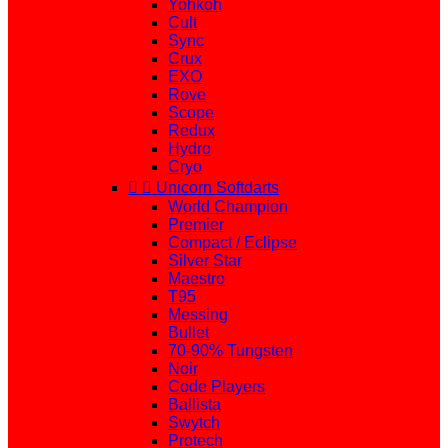
Yohkoh
Cult
Sync
Crux
EXO
Rove
Scope
Redux
Hydro
Cryo


Unicorn Softdarts
World Champion
Premier
Compact / Eclipse
Silver Star
Maestro
T95
Messing
Bullet
70-90% Tungsten
Noir
Code Players
Ballista
Swytch
Protech