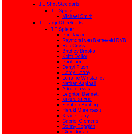


Shot Steeldarts


Spieler
Michael Smith


Target Steeldarts


Spieler
Phil Taylor
Raymond van Barneveld RVB
Rob Cross
Bradley Brooks
Keith Deller
Paul Lim
Darryl Fitton
Corey Cadby
Lorraine Winstanley
Nathan Aspinall
Adrian Lewis
Leighton Bennett
Mikuru Suzuki
Stephen Bunting
Haruki Muramatsu
Keane Barry
Gabriel Clemens
Danny Baggish
Glen Durrant