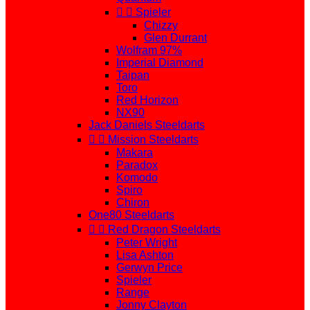


Spieler
Chizzy
Glen Durrant
Wolfram 97%
Imperial Diamond
Taipan
Toro
Red Horizon
NX90
Jack Daniels Steeldarts


Mission Steeldarts
Makara
Paradox
Komodo
Spiro
Chiron
One80 Steeldarts


Red Dragon Steeldarts
Peter Wright
Lisa Ashton
Gerwyn Price
Spieler
Range
Jonny Clayton