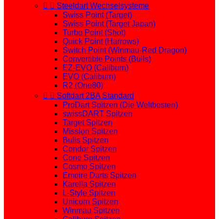


Steeldart Wechselsysteme
Swiss Point (Target)
Swiss Point (Target Japan)
Turbo Point (Shot)
Quick Point (Harrows)
Switch Point (Winmau-Red Dragon)
Convertible Points (Bulls)
EZ-EVO (Caliburn)
EVO (Caliburn)
R2 (One80)


Softdart 2BA Standard
ProDart Spitzen (Die Weltbesten)
swissDART Spitzen
Target Spitzen
Mission Spitzen
Bulls Spitzen
Condor Spitzen
Cone Spitzen
Cosmo Spitzen
Empire Darts Spitzen
Karella Spitzen
L-Style Spitzen
Unicorn Spitzen
Winmau Spitzen