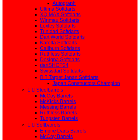
Autograph
Ultima Softdarts
XQ-MAX Softdarts
Winmau Softdarts
Loxley Softdarts
Trinidad Softdarts
Dart World Softdarts
Karella Softdarts
Caliburn Softdarts
Ruthless Softdarts
Designa Softdarts
dartSHOP24
Swissdart Softdarts


Target Japan Softdarts
Japan Constructors Champion


Steelbarrels
McCoy Barrels
McKicks Barrels
Messing Barrels
Ruthless Barrels
Tungsten Barrels


Softbarrels
Empire Darts Barrels
McCoy Barrels