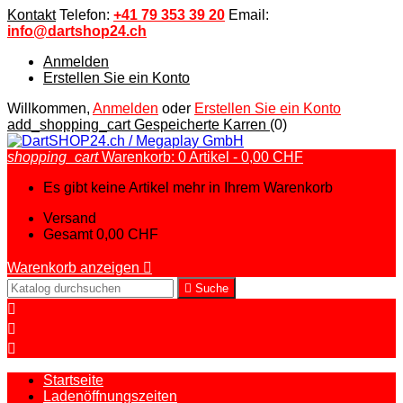
Kontakt
Telefon:
+41 79 353 39 20
Email:
info@dartshop24.ch
Anmelden
Erstellen Sie ein Konto
Willkommen,
Anmelden
oder
Erstellen Sie ein Konto
add_shopping_cart
Gespeicherte Karren
(0)
shopping_cart
Warenkorb:
0
Artikel - 0,00 CHF
Es gibt keine Artikel mehr in Ihrem Warenkorb
Versand
Gesamt
0,00 CHF
Warenkorb anzeigen


Suche



Startseite
Ladenöffnungszeiten