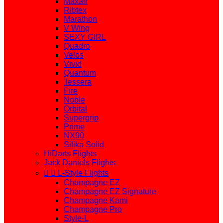
Maxair
Ribtex
Marathon
V Wing
SEXY GIRL
Quadro
Velos
Vivid
Quantum
Tessera
Fire
Noble
Orbital
Supergrip
Prime
NX90
Silika Solid
HiDarts Flights
Jack Daniels Flights


L-Style Flights
Champagne EZ
Champagne EZ Signature
Champagne Kami
Champagne Pro
Style-L