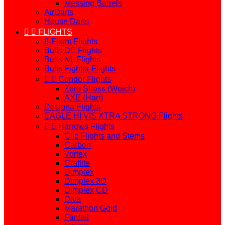
Messing Barrels
AirDarts
House Darts


FLIGHTS
8-Flight Flights
Bulls DE Flights
Bulls NL Flights
Bulls Fighter Flights


Condor Flights
Zero Stress (Weich)
AXE (Hart)
Designa Flights
EAGLE HI VIS XTRA STRONG Flights


Harrows Flights
Clic Flights and Stems
Carbon
Vortex
Graflite
Dimplex
Dimplex 3D
Dimplex CD
Diva
Marathon Gold
Fantail