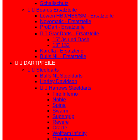
Schallschutz


Boards Ersatzteile
Löwen HB9/HB8/SM - Ersatzteile
Novomatic - Ersatzteile
ProDart - Ersatzteile


GranDarts - Ersatzteile
15" 3s und Dash
13" 132
Karella - Ersatzteile
Bulls NL - Ersatzteile


DARTPFEILE


Steeldarts
Bulls NL Steeldarts
Harley Davidson


Harrows Steeldarts
Fire Inferno
Noble
Spina
Swarm
Supergrip
Revere
Oracle
Wolfram Infinity
Quantum