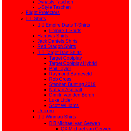
Dynasty Taschen
L-Style Taschen
Flight Protectors


Shirts


Empire Darts T-Shirts
Empire T-Shirts
Harrows Shirts
Jack Daniels Shirts
Red Dragon Shirts


Target Dart Shirts
Target Coolplay
Target Coolplay Hybrid
Phil Taylor
Raymond Barneveld
Rob Cross
Stephen Bunting 2019
Nathan Aspinall
Dimitri van den Bergh
Luke Littler
Scott Williams
Unicorn


Winmau Shirts


Michael van Gerwen
QX Michael van Gerwen