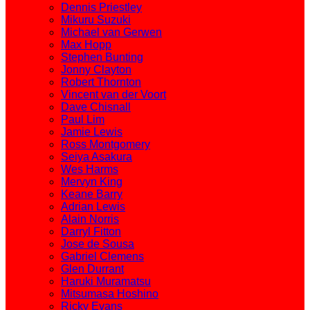
Dennis Priestley
Mikuru Suzuki
Michael van Gerwen
Max Hopp
Stephen Bunting
Jonny Clayton
Robert Thornton
Vincent van der Voort
Dave Chisnall
Paul Lim
Jamie Lewis
Ross Montgomery
Seiya Asakura
Wes Harms
Mervyn King
Keane Barry
Adrian Lewis
Alain Norris
Darryl Fitton
Jose de Sousa
Gabriel Clemens
Glen Durrant
Haruki Muramatsu
Mitsumasa Hoshino
Ricky Evans