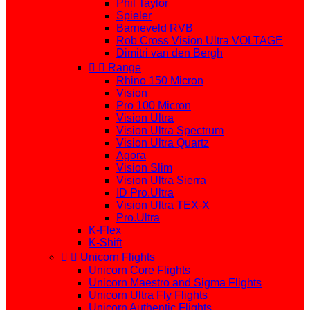
Phil Taylor
Spieler
Barneveld RVB
Rob Cross Vision Ultra VOLTAGE
Dimitri van den Bergh


Range
Rhino 150 Micron
Vision
Pro 100 Micron
Vision Ultra
Vision Ultra Spectrum
Vision Ultra Quartz
Agora
Vision Slim
Vision Ultra Sierra
ID Pro.Ultra
Vision Ultra TEX-X
Pro.Ultra
K-Flex
K-Shift


Unicorn Flights
Unicorn Core Flights
Unicorn Maestro and Sigma Flights
Unicorn Ultra Fly Flights
Unicorn Authentic Flights