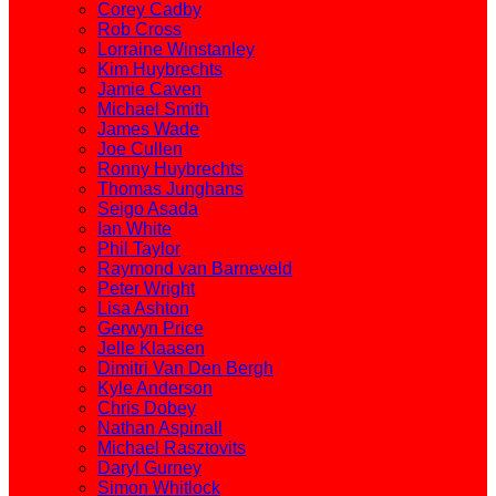
Corey Cadby
Rob Cross
Lorraine Winstanley
Kim Huybrechts
Jamie Caven
Michael Smith
James Wade
Joe Cullen
Ronny Huybrechts
Thomas Junghans
Seigo Asada
Ian White
Phil Taylor
Raymond van Barneveld
Peter Wright
Lisa Ashton
Gerwyn Price
Jelle Klaasen
Dimitri Van Den Bergh
Kyle Anderson
Chris Dobey
Nathan Aspinall
Michael Rasztovits
Daryl Gurney
Simon Whitlock