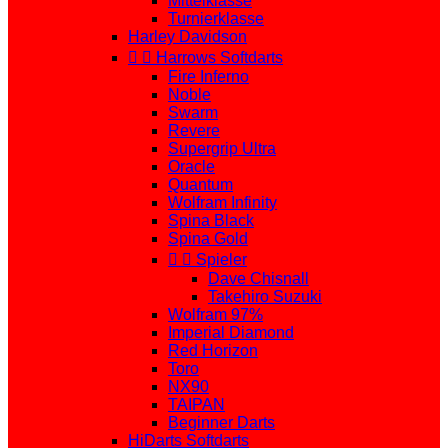
Mittelklasse
Turnierklasse
Harley Davidson


Harrows Softdarts
Fire Inferno
Noble
Swarm
Revere
Supergrip Ultra
Oracle
Quantum
Wolfram Infinity
Spina Black
Spina Gold


Spieler
Dave Chisnall
Takehiro Suzuki
Wolfram 97%
Imperial Diamond
Red Horizon
Toro
NX90
TAIPAN
Beginner Darts
HiDarts Softdarts