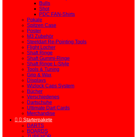
Bulls
Shot
PDC FAN-Shirts
Pokale
Spitzen Case
Poster
M3 Zubehör
Steeldart Re-Pointing Tools
Flight Locher
Shaft Ringe
Shaft Gummi-Ringe
Shaft Ringe L-Style
Tools & Tuning
Grip & Wax
Displays
Wizlock Caps System
Bücher
Verschiedenes
Dartschuhe
Ultimate Dart Cards
Merchandise


Starterpakete
DARTS
BOARDS
ZUBEHÖR