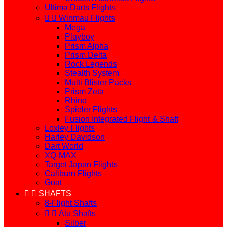
Ultima Darts Flights


Winmau Flights
Mega
Playboy
Prism Alpha
Prism Delta
Rock Legends
Stealth System
Multi Blister Packs
Prism Zeta
Rhino
Spieler Flights
Fusion Integrated Flight & Shaft
Loxley Flights
Harley Davidson
Dart World
XQ-MAX
Target Japan Flights
Caliburn Flights
Goat


SHAFTS
8-Flight Shafts


Alu Shafts
Silber