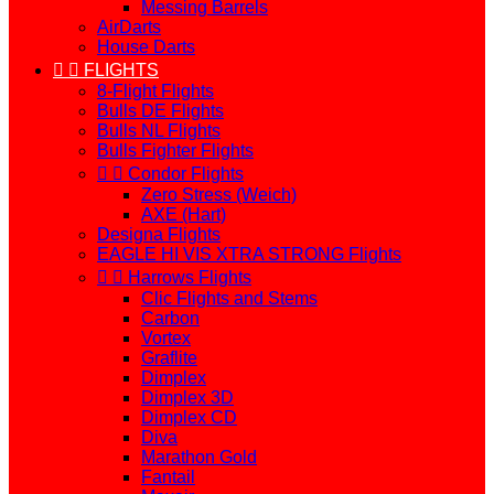
Messing Barrels
AirDarts
House Darts


FLIGHTS
8-Flight Flights
Bulls DE Flights
Bulls NL Flights
Bulls Fighter Flights


Condor Flights
Zero Stress (Weich)
AXE (Hart)
Designa Flights
EAGLE HI VIS XTRA STRONG Flights


Harrows Flights
Clic Flights and Stems
Carbon
Vortex
Graflite
Dimplex
Dimplex 3D
Dimplex CD
Diva
Marathon Gold
Fantail