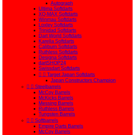
Autograph
Ultima Softdarts
XQ-MAX Softdarts
Winmau Softdarts
Loxley Softdarts
Trinidad Softdarts
Dart World Softdarts
Karella Softdarts
Caliburn Softdarts
Ruthless Softdarts
Designa Softdarts
dartSHOP24
Swissdart Softdarts


Target Japan Softdarts
Japan Constructors Champion


Steelbarrels
McCoy Barrels
McKicks Barrels
Messing Barrels
Ruthless Barrels
Tungsten Barrels


Softbarrels
Empire Darts Barrels
McCoy Barrels