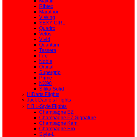
Maxair
Ribtex
Marathon
V Wing
SEXY GIRL
Quadro
Velos
Vivid
Quantum
Tessera
Fire
Noble
Orbital
Supergrip
Prime
NX90
Silika Solid
HiDarts Flights
Jack Daniels Flights


L-Style Flights
Champagne EZ
Champagne EZ Signature
Champagne Kami
Champagne Pro
Style-L