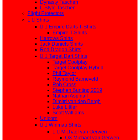
Dynasty Taschen
L-Style Taschen
Flight Protectors


Shirts


Empire Darts T-Shirts
Empire T-Shirts
Harrows Shirts
Jack Daniels Shirts
Red Dragon Shirts


Target Dart Shirts
Target Coolplay
Target Coolplay Hybrid
Phil Taylor
Raymond Barneveld
Rob Cross
Stephen Bunting 2019
Nathan Aspinall
Dimitri van den Bergh
Luke Littler
Scott Williams
Unicorn


Winmau Shirts


Michael van Gerwen
QX Michael van Gerwen