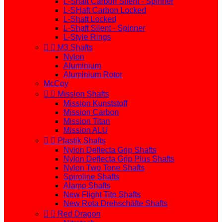
L-Shaft Carbon Silent - Spinner
L-SHaft Carbon Locked
L-Shaft Locked
L-Shaft Silent - Spinner
L-Style Rings


M3 Shafts
Nylon
Aluminium
Aluminium Rotor
McCoy


Mission Shafts
Mission Kunststoff
Mission Carbon
Mission Titan
Mission ALU


Plastik Shafts
Nylon Deflecta Grip Shafts
Nylon Deflecta Grip Plus Shafts
Nylon Two Tone Shafts
Spiroline Shafts
Alamo Shafts
New Flight Tite Shafts
New Rota Drehschäfte Shafts


Red Dragon