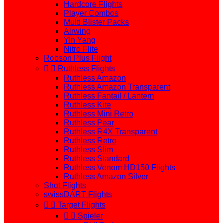
Hardcore Flights
Player Combos
Multi Blister Packs
Airwing
Yin Yang
Nitro Flite
Robson Plus Flight


Ruthless Flights
Ruthless Amazon
Ruthless Amazon Transparent
Ruthless Fantail / Lantern
Ruthless Kite
Ruthless Mini Retro
Ruthless Pear
Ruthless R4X Transparent
Ruthless Retro
Ruthless Slim
Ruthless Standard
Ruthless Venom HD150 Flights
Ruthless Amazon Silver
Shot Flights
swissDART Flights


Target Flights


Spieler