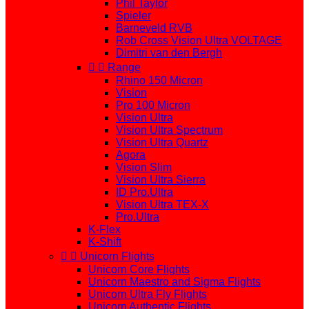
Phil Taylor
Spieler
Barneveld RVB
Rob Cross Vision Ultra VOLTAGE
Dimitri van den Bergh


Range
Rhino 150 Micron
Vision
Pro 100 Micron
Vision Ultra
Vision Ultra Spectrum
Vision Ultra Quartz
Agora
Vision Slim
Vision Ultra Sierra
ID Pro.Ultra
Vision Ultra TEX-X
Pro.Ultra
K-Flex
K-Shift


Unicorn Flights
Unicorn Core Flights
Unicorn Maestro and Sigma Flights
Unicorn Ultra Fly Flights
Unicorn Authentic Flights