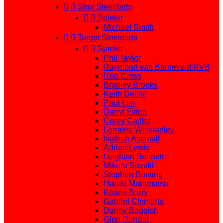


Shot Steeldarts


Spieler
Michael Smith


Target Steeldarts


Spieler
Phil Taylor
Raymond van Barneveld RVB
Rob Cross
Bradley Brooks
Keith Deller
Paul Lim
Darryl Fitton
Corey Cadby
Lorraine Winstanley
Nathan Aspinall
Adrian Lewis
Leighton Bennett
Mikuru Suzuki
Stephen Bunting
Haruki Muramatsu
Keane Barry
Gabriel Clemens
Danny Baggish
Glen Durrant