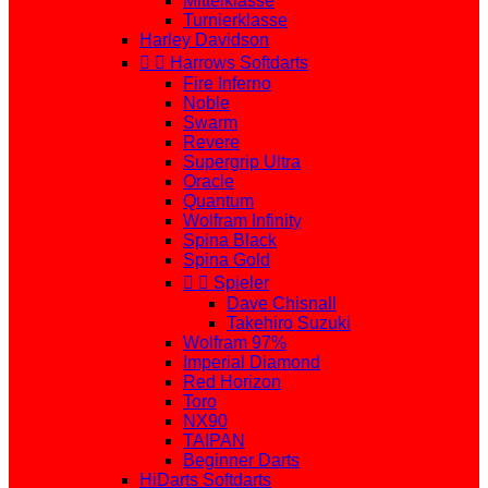
Mittelklasse
Turnierklasse
Harley Davidson


Harrows Softdarts
Fire Inferno
Noble
Swarm
Revere
Supergrip Ultra
Oracle
Quantum
Wolfram Infinity
Spina Black
Spina Gold


Spieler
Dave Chisnall
Takehiro Suzuki
Wolfram 97%
Imperial Diamond
Red Horizon
Toro
NX90
TAIPAN
Beginner Darts
HiDarts Softdarts