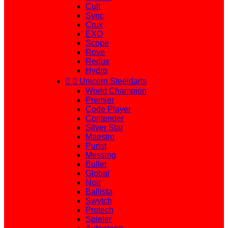
Cult
Sync
Crux
EXO
Scope
Rove
Redux
Hydro


Unicorn Steeldarts
World Champion
Premier
Code Player
Contender
Silver Star
Maestro
Purist
Messing
Bullet
Global
Noir
Ballista
Swytch
Protech
Spieler