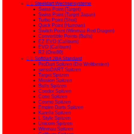


Steeldart Wechselsysteme
Swiss Point (Target)
Swiss Point (Target Japan)
Turbo Point (Shot)
Quick Point (Harrows)
Switch Point (Winmau-Red Dragon)
Convertible Points (Bulls)
EZ-EVO (Caliburn)
EVO (Caliburn)
R2 (One80)


Softdart 2BA Standard
ProDart Spitzen (Die Weltbesten)
swissDART Spitzen
Target Spitzen
Mission Spitzen
Bulls Spitzen
Condor Spitzen
Cone Spitzen
Cosmo Spitzen
Empire Darts Spitzen
Karella Spitzen
L-Style Spitzen
Unicorn Spitzen
Winmau Spitzen