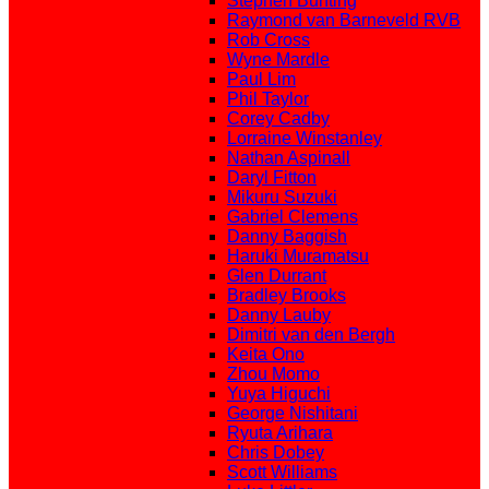
Stephen Bunting
Raymond van Barneveld RVB
Rob Cross
Wyne Mardle
Paul Lim
Phil Taylor
Corey Cadby
Lorraine Winstanley
Nathan Aspinall
Daryl Fitton
Mikuru Suzuki
Gabriel Clemens
Danny Baggish
Haruki Muramatsu
Glen Durrant
Bradley Brooks
Danny Lauby
Dimitri van den Bergh
Keita Ono
Zhou Momo
Yuya Higuchi
George Nishitani
Ryuta Arihara
Chris Dobey
Scott Williams