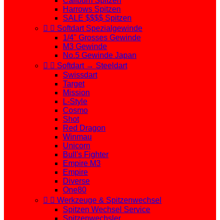
Caliburn Spitzen
Harrows Spitzen
SALE $$$$ Spitzen


Softdart Spezialgewinde
1/4" Grosses Gewinde
M3 Gewinde
No.5 Gewinde Japan


Softdart → Steeldart
Swissdart
Target
Mission
L-Style
Cosmo
Shot
Red Dragon
Winmau
Unicorn
Bull's Fighter
Empire M3
Empire
Diverse
One80


Werkzeuge & Spitzenwechsel
Spitzen Wechsel Service
Spitzenwechsler