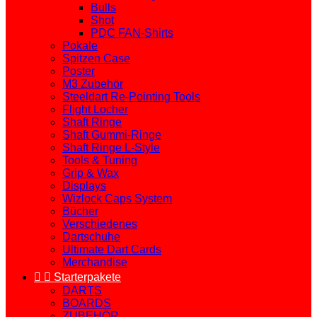
Bulls
Shot
PDC FAN-Shirts
Pokale
Spitzen Case
Poster
M3 Zubehör
Steeldart Re-Pointing Tools
Flight Locher
Shaft Ringe
Shaft Gummi-Ringe
Shaft Ringe L-Style
Tools & Tuning
Grip & Wax
Displays
Wizlock Caps System
Bücher
Verschiedenes
Dartschuhe
Ultimate Dart Cards
Merchandise


Starterpakete
DARTS
BOARDS
ZUBEHÖR