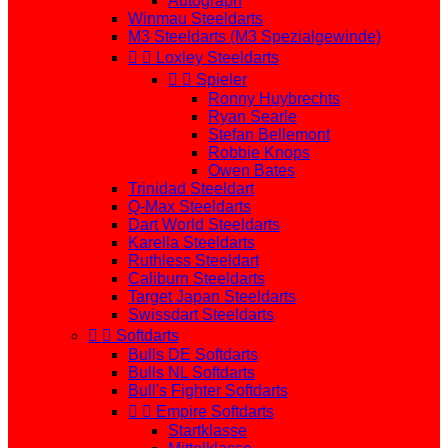
Autograph
Winmau Steeldarts
M3 Steeldarts (M3 Spezialgewinde)


Loxley Steeldarts


Spieler
Ronny Huybrechts
Ryan Searle
Stefan Bellemont
Robbie Knops
Owen Bates
Trinidad Steeldart
Q-Max Steeldarts
Dart World Steeldarts
Karella Steeldarts
Ruthless Steeldart
Caliburn Steeldarts
Target Japan Steeldarts
Swissdart Steeldarts


Softdarts
Bulls DE Softdarts
Bulls NL Softdarts
Bull's Fighter Softdarts


Empire Softdarts
Startklasse