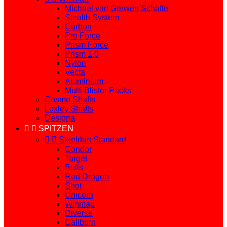
Michael van Gerwen Schäfte
Stealth System
Carbon
Pro Force
Prism Force
Prism 1.0
Nylon
Vecta
Aluminium
Multi Blister Packs
Cosmo Shafts
Loxley Shafts
Designa


SPITZEN


Steeldart Standard
Condor
Target
Bulls
Red Dragon
Shot
Unicorn
Winmau
Diverse
Caliburn