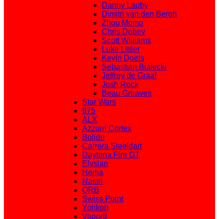
Danny Lauby
Dimitri van den Bergh
Zhou Momo
Chris Dobey
Scott Williams
Luke Littler
Kevin Doets
Sebastian Bialecki
Jeffrey de Graaf
Josh Rock
Beau Greaves
Star Wars
975
ALX
Azzurri Cortex
Bolide
Carrera Steeldart
Daytona Fire GT
Elysian
Hema
Nastri
ORB
Swiss Point
Yohkoh
Vapor8