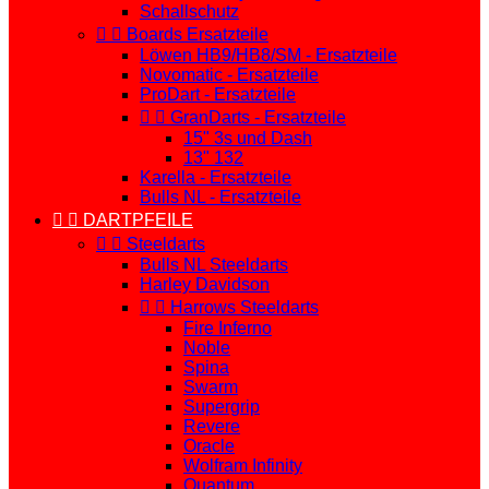
Schallschutz


Boards Ersatzteile
Löwen HB9/HB8/SM - Ersatzteile
Novomatic - Ersatzteile
ProDart - Ersatzteile


GranDarts - Ersatzteile
15" 3s und Dash
13" 132
Karella - Ersatzteile
Bulls NL - Ersatzteile


DARTPFEILE


Steeldarts
Bulls NL Steeldarts
Harley Davidson


Harrows Steeldarts
Fire Inferno
Noble
Spina
Swarm
Supergrip
Revere
Oracle
Wolfram Infinity
Quantum