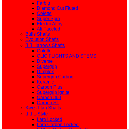
Farbig
Diamond Cut Fluted
Colette
Super Spin
Electro Alloy
Ali Faceted
Bulls Shafts
Evolution Shafts


Harrows Shafts
Colette
CLIC FLIGHTS AND STEMS
Diverse
Supergrip
Dimplex
Supergrip Carbon
Keramic
Carbon Plus
Supergrip Ignite
Carbon 360
Carbon ST
Kwiz-Titan Shafts


L-Style
Laro Locked
Laro Carbon Locked