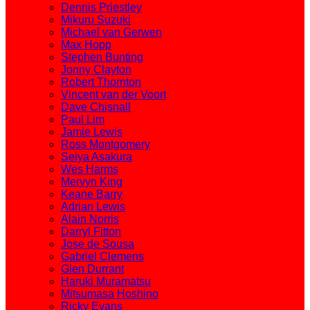
Dennis Priestley
Mikuru Suzuki
Michael van Gerwen
Max Hopp
Stephen Bunting
Jonny Clayton
Robert Thornton
Vincent van der Voort
Dave Chisnall
Paul Lim
Jamie Lewis
Ross Montgomery
Seiya Asakura
Wes Harms
Mervyn King
Keane Barry
Adrian Lewis
Alain Norris
Darryl Fitton
Jose de Sousa
Gabriel Clemens
Glen Durrant
Haruki Muramatsu
Mitsumasa Hoshino
Ricky Evans