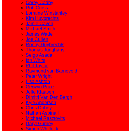
Corey Cadby
Rob Cross
Lorraine Winstanley
Kim Huybrechts
Jamie Caven
Michael Smith
James Wade
Joe Cullen
Ronny Huybrechts
Thomas Junghans
Seigo Asada
Ian White
Phil Taylor
Raymond van Barneveld
Peter Wright
Lisa Ashton
Gerwyn Price
Jelle Klaasen
Dimitri Van Den Bergh
Kyle Anderson
Chris Dobey
Nathan Aspinall
Michael Rasztovits
Daryl Gurney
Simon Whitlock