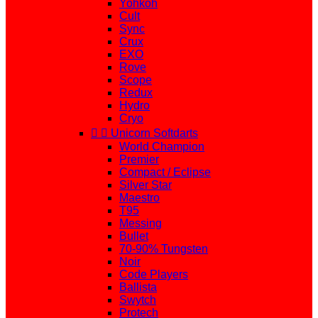
Yohkoh
Cult
Sync
Crux
EXO
Rove
Scope
Redux
Hydro
Cryo


Unicorn Softdarts
World Champion
Premier
Compact / Eclipse
Silver Star
Maestro
T95
Messing
Bullet
70-90% Tungsten
Noir
Code Players
Ballista
Swytch
Protech