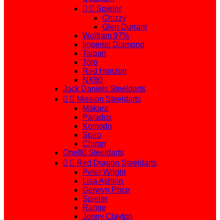


Spieler
Chizzy
Glen Durrant
Wolfram 97%
Imperial Diamond
Taipan
Toro
Red Horizon
NX90
Jack Daniels Steeldarts


Mission Steeldarts
Makara
Paradox
Komodo
Spiro
Chiron
One80 Steeldarts


Red Dragon Steeldarts
Peter Wright
Lisa Ashton
Gerwyn Price
Spieler
Range
Jonny Clayton