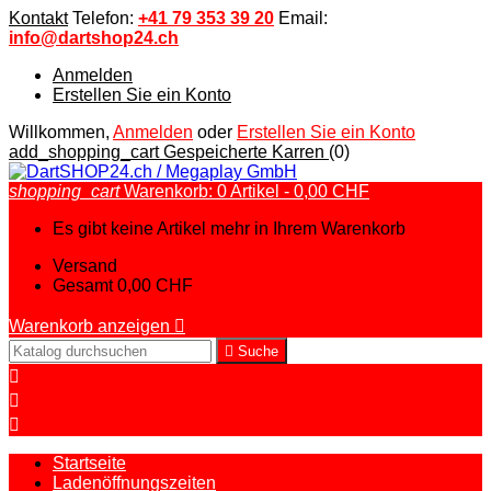
Kontakt
Telefon:
+41 79 353 39 20
Email:
info@dartshop24.ch
Anmelden
Erstellen Sie ein Konto
Willkommen,
Anmelden
oder
Erstellen Sie ein Konto
add_shopping_cart
Gespeicherte Karren
(0)
shopping_cart
Warenkorb:
0
Artikel - 0,00 CHF
Es gibt keine Artikel mehr in Ihrem Warenkorb
Versand
Gesamt
0,00 CHF
Warenkorb anzeigen


Suche



Startseite
Ladenöffnungszeiten