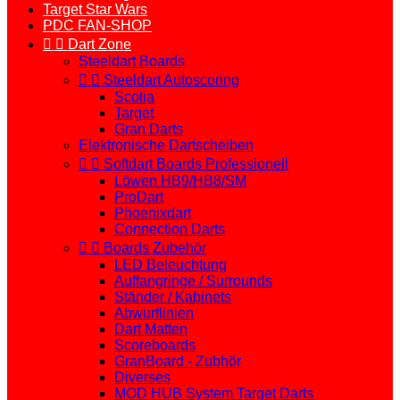
Target Star Wars
PDC FAN-SHOP


Dart Zone
Steeldart Boards


Steeldart Autoscoring
Scolia
Target
Gran Darts
Elektronische Dartscheiben


Softdart Boards Professionell
Löwen HB9/HB8/SM
ProDart
Phoenixdart
Connection Darts


Boards Zubehör
LED Beleuchtung
Auffangringe / Surrounds
Ständer / Kabinets
Abwurflinien
Dart Matten
Scoreboards
GranBoard - Zubhör
Diverses
MOD HUB System Target Darts