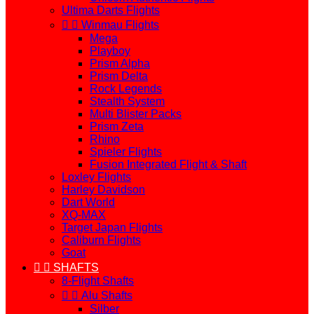
Ultima Darts Flights


Winmau Flights
Mega
Playboy
Prism Alpha
Prism Delta
Rock Legends
Stealth System
Multi Blister Packs
Prism Zeta
Rhino
Spieler Flights
Fusion Integrated Flight & Shaft
Loxley Flights
Harley Davidson
Dart World
XQ-MAX
Target Japan Flights
Caliburn Flights
Goat


SHAFTS
8-Flight Shafts


Alu Shafts
Silber