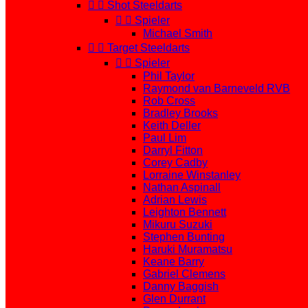


Shot Steeldarts


Spieler
Michael Smith


Target Steeldarts


Spieler
Phil Taylor
Raymond van Barneveld RVB
Rob Cross
Bradley Brooks
Keith Deller
Paul Lim
Darryl Fitton
Corey Cadby
Lorraine Winstanley
Nathan Aspinall
Adrian Lewis
Leighton Bennett
Mikuru Suzuki
Stephen Bunting
Haruki Muramatsu
Keane Barry
Gabriel Clemens
Danny Baggish
Glen Durrant