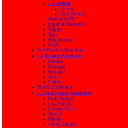


Spieler
Chizzy
Glen Durrant
Wolfram 97%
Imperial Diamond
Taipan
Toro
Red Horizon
NX90
Jack Daniels Steeldarts


Mission Steeldarts
Makara
Paradox
Komodo
Spiro
Chiron
One80 Steeldarts


Red Dragon Steeldarts
Peter Wright
Lisa Ashton
Gerwyn Price
Spieler
Range
Jonny Clayton