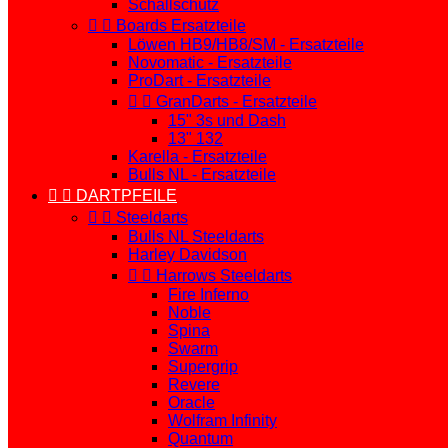
Schallschutz


Boards Ersatzteile
Löwen HB9/HB8/SM - Ersatzteile
Novomatic - Ersatzteile
ProDart - Ersatzteile


GranDarts - Ersatzteile
15" 3s und Dash
13" 132
Karella - Ersatzteile
Bulls NL - Ersatzteile


DARTPFEILE


Steeldarts
Bulls NL Steeldarts
Harley Davidson


Harrows Steeldarts
Fire Inferno
Noble
Spina
Swarm
Supergrip
Revere
Oracle
Wolfram Infinity
Quantum