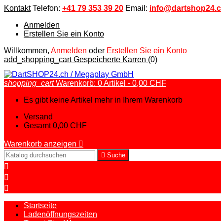
Kontakt
Telefon:
+41 79 353 39 20
Email:
info@dartshop24.
Anmelden
Erstellen Sie ein Konto
Willkommen,
Anmelden
oder
Erstellen Sie ein Konto
add_shopping_cart
Gespeicherte Karren
(0)
shopping_cart
Warenkorb:
0
Artikel - 0,00 CHF
Es gibt keine Artikel mehr in Ihrem Warenkorb
Versand
Gesamt
0,00 CHF
Warenkorb anzeigen


Suche



Startseite
Ladenöffnungszeiten