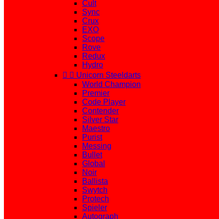
Cult
Sync
Crux
EXO
Scope
Rove
Redux
Hydro


Unicorn Steeldarts
World Champion
Premier
Code Player
Contender
Silver Star
Maestro
Purist
Messing
Bullet
Global
Noir
Ballista
Swytch
Protech
Spieler
Autograph