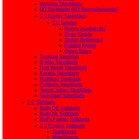
Winmau Steeldarts
M3 Steeldarts (M3 Spezialgewinde)


Loxley Steeldarts


Spieler
Ronny Huybrechts
Ryan Searle
Stefan Bellemont
Robbie Knops
Owen Bates
Trinidad Steeldart
Q-Max Steeldarts
Dart World Steeldarts
Karella Steeldarts
Ruthless Steeldart
Caliburn Steeldarts
Target Japan Steeldarts
Swissdart Steeldarts


Softdarts
Bulls DE Softdarts
Bulls NL Softdarts
Bull's Fighter Softdarts


Empire Softdarts
Startklasse
Mittelklasse