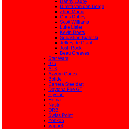
Danny Lauby
Dimitri van den Bergh
Zhou Momo
Chris Dobey
Scott Williams
Luke Littler
Kevin Doets
Sebastian Bialecki
Jeffrey de Graaf
Josh Rock
Beau Greaves
Star Wars
975
ALX
Azzurri Cortex
Bolide
Carrera Steeldart
Daytona Fire GT
Elysian
Hema
Nastri
ORB
Swiss Point
Yohkoh
Vapor8