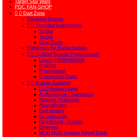
Target Star Wars
PDC FAN-SHOP


Dart Zone
Steeldart Boards


Steeldart Autoscoring
Scolia
Target
Gran Darts
Elektronische Dartscheiben


Softdart Boards Professionell
Löwen HB9/HB8/SM
ProDart
Phoenixdart
Connection Darts


Boards Zubehör
LED Beleuchtung
Auffangringe / Surrounds
Ständer / Kabinets
Abwurflinien
Dart Matten
Scoreboards
GranBoard - Zubhör
Diverses
MOD HUB System Target Darts