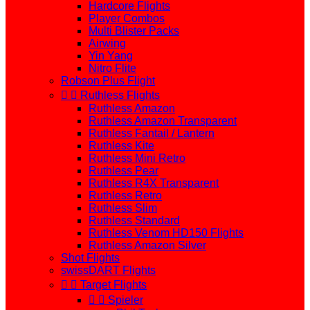
Hardcore Flights
Player Combos
Multi Blister Packs
Airwing
Yin Yang
Nitro Flite
Robson Plus Flight


Ruthless Flights
Ruthless Amazon
Ruthless Amazon Transparent
Ruthless Fantail / Lantern
Ruthless Kite
Ruthless Mini Retro
Ruthless Pear
Ruthless R4X Transparent
Ruthless Retro
Ruthless Slim
Ruthless Standard
Ruthless Venom HD150 Flights
Ruthless Amazon Silver
Shot Flights
swissDART Flights


Target Flights


Spieler