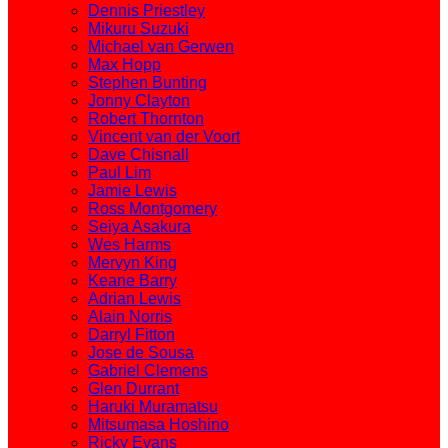
Dennis Priestley
Mikuru Suzuki
Michael van Gerwen
Max Hopp
Stephen Bunting
Jonny Clayton
Robert Thornton
Vincent van der Voort
Dave Chisnall
Paul Lim
Jamie Lewis
Ross Montgomery
Seiya Asakura
Wes Harms
Mervyn King
Keane Barry
Adrian Lewis
Alain Norris
Darryl Fitton
Jose de Sousa
Gabriel Clemens
Glen Durrant
Haruki Muramatsu
Mitsumasa Hoshino
Ricky Evans