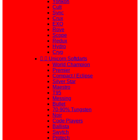
Yohkoh
Cult
Sync
Crux
EXO
Rove
Scope
Redux
Hydro
Cryo


Unicorn Softdarts
World Champion
Premier
Compact / Eclipse
Silver Star
Maestro
T95
Messing
Bullet
70-90% Tungsten
Noir
Code Players
Ballista
Swytch
Protech