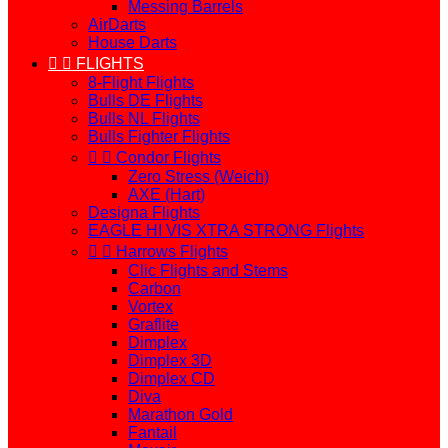
Messing Barrels
AirDarts
House Darts


FLIGHTS
8-Flight Flights
Bulls DE Flights
Bulls NL Flights
Bulls Fighter Flights


Condor Flights
Zero Stress (Weich)
AXE (Hart)
Designa Flights
EAGLE HI VIS XTRA STRONG Flights


Harrows Flights
Clic Flights and Stems
Carbon
Vortex
Graflite
Dimplex
Dimplex 3D
Dimplex CD
Diva
Marathon Gold
Fantail