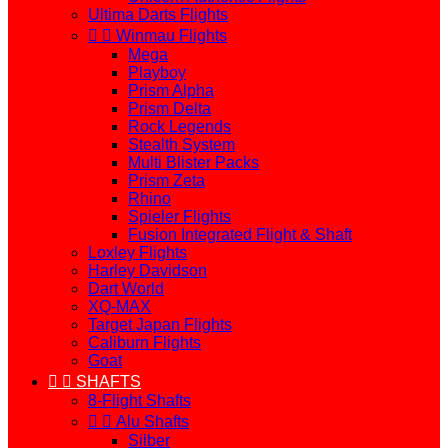
Ultima Darts Flights


Winmau Flights
Mega
Playboy
Prism Alpha
Prism Delta
Rock Legends
Stealth System
Multi Blister Packs
Prism Zeta
Rhino
Spieler Flights
Fusion Integrated Flight & Shaft
Loxley Flights
Harley Davidson
Dart World
XQ-MAX
Target Japan Flights
Caliburn Flights
Goat


SHAFTS
8-Flight Shafts


Alu Shafts
Silber