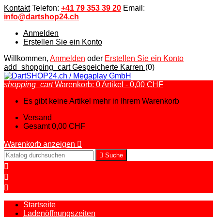
Kontakt
Telefon:
+41 79 353 39 20
Email:
info@dartshop24.ch
Anmelden
Erstellen Sie ein Konto
Willkommen,
Anmelden
oder
Erstellen Sie ein Konto
add_shopping_cart
Gespeicherte Karren
(0)
shopping_cart
Warenkorb:
0
Artikel - 0,00 CHF
Es gibt keine Artikel mehr in Ihrem Warenkorb
Versand
Gesamt
0,00 CHF
Warenkorb anzeigen


Suche



Startseite
Ladenöffnungszeiten