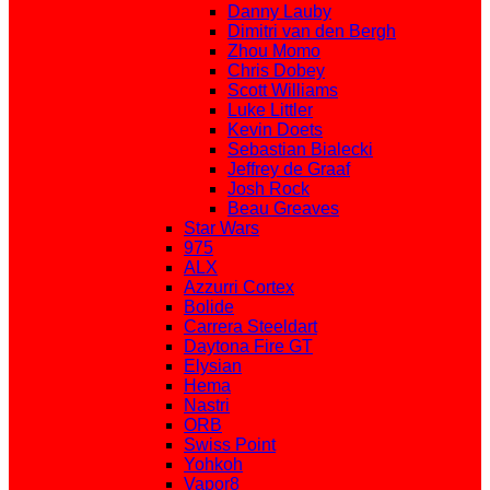
Danny Lauby
Dimitri van den Bergh
Zhou Momo
Chris Dobey
Scott Williams
Luke Littler
Kevin Doets
Sebastian Bialecki
Jeffrey de Graaf
Josh Rock
Beau Greaves
Star Wars
975
ALX
Azzurri Cortex
Bolide
Carrera Steeldart
Daytona Fire GT
Elysian
Hema
Nastri
ORB
Swiss Point
Yohkoh
Vapor8