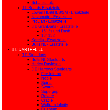
Schallschutz


Boards Ersatzteile
Löwen HB9/HB8/SM - Ersatzteile
Novomatic - Ersatzteile
ProDart - Ersatzteile


GranDarts - Ersatzteile
15" 3s und Dash
13" 132
Karella - Ersatzteile
Bulls NL - Ersatzteile


DARTPFEILE


Steeldarts
Bulls NL Steeldarts
Harley Davidson


Harrows Steeldarts
Fire Inferno
Noble
Spina
Swarm
Supergrip
Revere
Oracle
Wolfram Infinity
Quantum