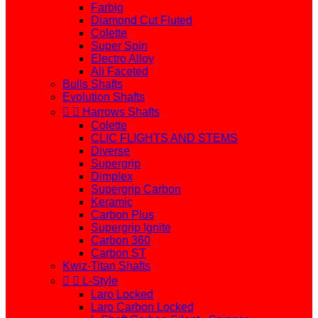
Farbig
Diamond Cut Fluted
Colette
Super Spin
Electro Alloy
Ali Faceted
Bulls Shafts
Evolution Shafts


Harrows Shafts
Colette
CLIC FLIGHTS AND STEMS
Diverse
Supergrip
Dimplex
Supergrip Carbon
Keramic
Carbon Plus
Supergrip Ignite
Carbon 360
Carbon ST
Kwiz-Titan Shafts


L-Style
Laro Locked
Laro Carbon Locked