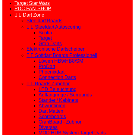
Target Star Wars
PDC FAN-SHOP


Dart Zone
Steeldart Boards


Steeldart Autoscoring
Scolia
Target
Gran Darts
Elektronische Dartscheiben


Softdart Boards Professionell
Löwen HB9/HB8/SM
ProDart
Phoenixdart
Connection Darts


Boards Zubehör
LED Beleuchtung
Auffangringe / Surrounds
Ständer / Kabinets
Abwurflinien
Dart Matten
Scoreboards
GranBoard - Zubhör
Diverses
MOD HUB System Target Darts