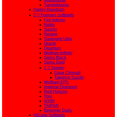
Mittelklasse
Turnierklasse
Harley Davidson


Harrows Softdarts
Fire Inferno
Noble
Swarm
Revere
Supergrip Ultra
Oracle
Quantum
Wolfram Infinity
Spina Black
Spina Gold


Spieler
Dave Chisnall
Takehiro Suzuki
Wolfram 97%
Imperial Diamond
Red Horizon
Toro
NX90
TAIPAN
Beginner Darts
HiDarts Softdarts