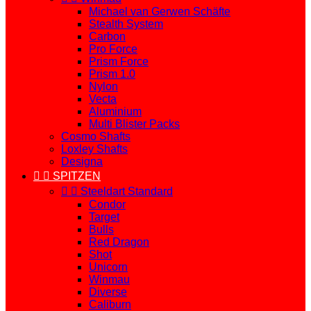
Michael van Gerwen Schäfte
Stealth System
Carbon
Pro Force
Prism Force
Prism 1.0
Nylon
Vecta
Aluminium
Multi Blister Packs
Cosmo Shafts
Loxley Shafts
Designa


SPITZEN


Steeldart Standard
Condor
Target
Bulls
Red Dragon
Shot
Unicorn
Winmau
Diverse
Caliburn