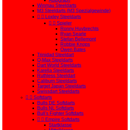
Autograph
Winmau Steeldarts
M3 Steeldarts (M3 Spezialgewinde)


Loxley Steeldarts


Spieler
Ronny Huybrechts
Ryan Searle
Stefan Bellemont
Robbie Knops
Owen Bates
Trinidad Steeldart
Q-Max Steeldarts
Dart World Steeldarts
Karella Steeldarts
Ruthless Steeldart
Caliburn Steeldarts
Target Japan Steeldarts
Swissdart Steeldarts


Softdarts
Bulls DE Softdarts
Bulls NL Softdarts
Bull's Fighter Softdarts


Empire Softdarts
Startklasse