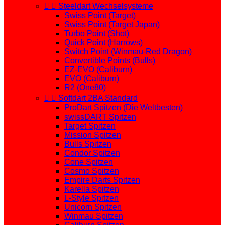


Steeldart Wechselsysteme
Swiss Point (Target)
Swiss Point (Target Japan)
Turbo Point (Shot)
Quick Point (Harrows)
Switch Point (Winmau-Red Dragon)
Convertible Points (Bulls)
EZ-EVO (Caliburn)
EVO (Caliburn)
R2 (One80)


Softdart 2BA Standard
ProDart Spitzen (Die Weltbesten)
swissDART Spitzen
Target Spitzen
Mission Spitzen
Bulls Spitzen
Condor Spitzen
Cone Spitzen
Cosmo Spitzen
Empire Darts Spitzen
Karella Spitzen
L-Style Spitzen
Unicorn Spitzen
Winmau Spitzen