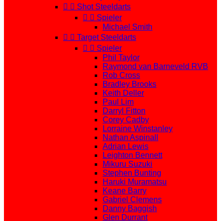


Shot Steeldarts


Spieler
Michael Smith


Target Steeldarts


Spieler
Phil Taylor
Raymond van Barneveld RVB
Rob Cross
Bradley Brooks
Keith Deller
Paul Lim
Darryl Fitton
Corey Cadby
Lorraine Winstanley
Nathan Aspinall
Adrian Lewis
Leighton Bennett
Mikuru Suzuki
Stephen Bunting
Haruki Muramatsu
Keane Barry
Gabriel Clemens
Danny Baggish
Glen Durrant