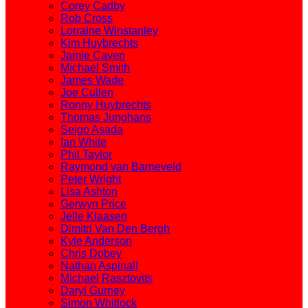
Corey Cadby
Rob Cross
Lorraine Winstanley
Kim Huybrechts
Jamie Caven
Michael Smith
James Wade
Joe Cullen
Ronny Huybrechts
Thomas Junghans
Seigo Asada
Ian White
Phil Taylor
Raymond van Barneveld
Peter Wright
Lisa Ashton
Gerwyn Price
Jelle Klaasen
Dimitri Van Den Bergh
Kyle Anderson
Chris Dobey
Nathan Aspinall
Michael Rasztovits
Daryl Gurney
Simon Whitlock