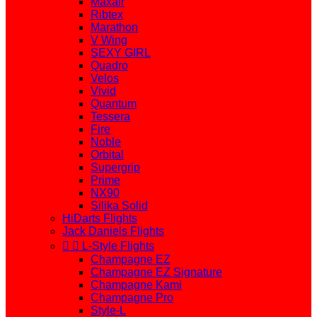
Maxair
Ribtex
Marathon
V Wing
SEXY GIRL
Quadro
Velos
Vivid
Quantum
Tessera
Fire
Noble
Orbital
Supergrip
Prime
NX90
Silika Solid
HiDarts Flights
Jack Daniels Flights


L-Style Flights
Champagne EZ
Champagne EZ Signature
Champagne Kami
Champagne Pro
Style-L