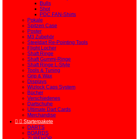
Bulls
Shot
PDC FAN-Shirts
Pokale
Spitzen Case
Poster
M3 Zubehör
Steeldart Re-Pointing Tools
Flight Locher
Shaft Ringe
Shaft Gummi-Ringe
Shaft Ringe L-Style
Tools & Tuning
Grip & Wax
Displays
Wizlock Caps System
Bücher
Verschiedenes
Dartschuhe
Ultimate Dart Cards
Merchandise


Starterpakete
DARTS
BOARDS
ZUBEHÖR