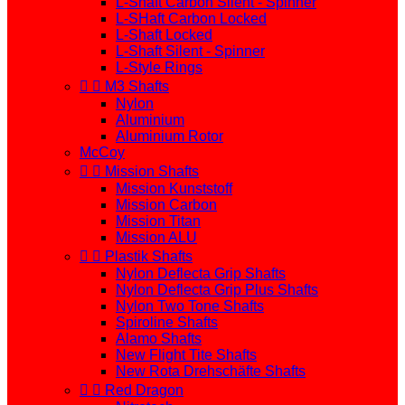
L-Shaft Carbon Silent - Spinner
L-SHaft Carbon Locked
L-Shaft Locked
L-Shaft Silent - Spinner
L-Style Rings


M3 Shafts
Nylon
Aluminium
Aluminium Rotor
McCoy


Mission Shafts
Mission Kunststoff
Mission Carbon
Mission Titan
Mission ALU


Plastik Shafts
Nylon Deflecta Grip Shafts
Nylon Deflecta Grip Plus Shafts
Nylon Two Tone Shafts
Spiroline Shafts
Alamo Shafts
New Flight Tite Shafts
New Rota Drehschäfte Shafts


Red Dragon