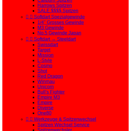
Caliburn Spitzen
Harrows Spitzen
SALE $$$$ Spitzen


Softdart Spezialgewinde
1/4" Grosses Gewinde
M3 Gewinde
No.5 Gewinde Japan


Softdart → Steeldart
Swissdart
Target
Mission
L-Style
Cosmo
Shot
Red Dragon
Winmau
Unicorn
Bull's Fighter
Empire M3
Empire
Diverse
One80


Werkzeuge & Spitzenwechsel
Spitzen Wechsel Service
Spitzenwechsler