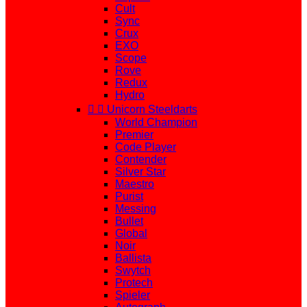
Cult
Sync
Crux
EXO
Scope
Rove
Redux
Hydro


Unicorn Steeldarts
World Champion
Premier
Code Player
Contender
Silver Star
Maestro
Purist
Messing
Bullet
Global
Noir
Ballista
Swytch
Protech
Spieler