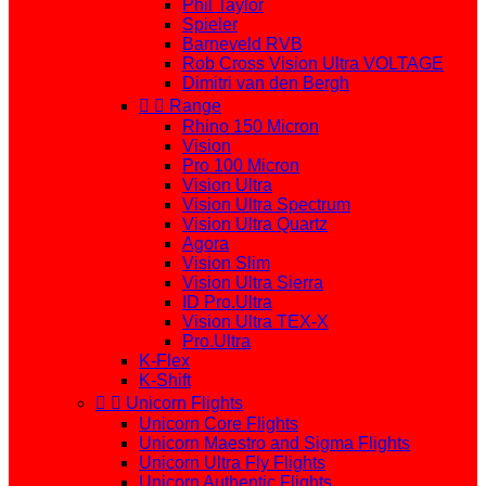
Phil Taylor
Spieler
Barneveld RVB
Rob Cross Vision Ultra VOLTAGE
Dimitri van den Bergh


Range
Rhino 150 Micron
Vision
Pro 100 Micron
Vision Ultra
Vision Ultra Spectrum
Vision Ultra Quartz
Agora
Vision Slim
Vision Ultra Sierra
ID Pro.Ultra
Vision Ultra TEX-X
Pro.Ultra
K-Flex
K-Shift


Unicorn Flights
Unicorn Core Flights
Unicorn Maestro and Sigma Flights
Unicorn Ultra Fly Flights
Unicorn Authentic Flights