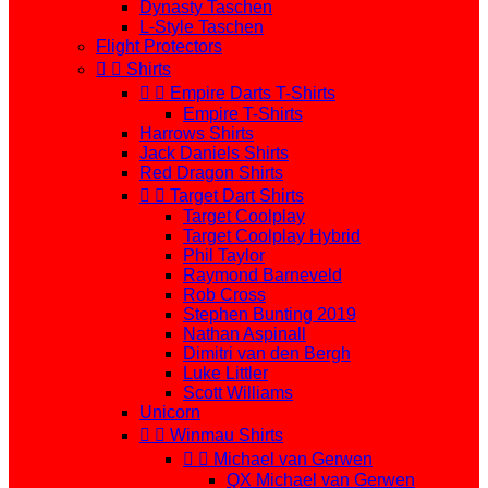
Dynasty Taschen
L-Style Taschen
Flight Protectors


Shirts


Empire Darts T-Shirts
Empire T-Shirts
Harrows Shirts
Jack Daniels Shirts
Red Dragon Shirts


Target Dart Shirts
Target Coolplay
Target Coolplay Hybrid
Phil Taylor
Raymond Barneveld
Rob Cross
Stephen Bunting 2019
Nathan Aspinall
Dimitri van den Bergh
Luke Littler
Scott Williams
Unicorn


Winmau Shirts


Michael van Gerwen
QX Michael van Gerwen