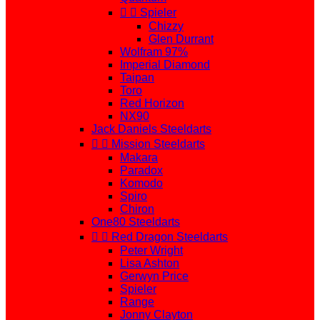


Spieler
Chizzy
Glen Durrant
Wolfram 97%
Imperial Diamond
Taipan
Toro
Red Horizon
NX90
Jack Daniels Steeldarts


Mission Steeldarts
Makara
Paradox
Komodo
Spiro
Chiron
One80 Steeldarts


Red Dragon Steeldarts
Peter Wright
Lisa Ashton
Gerwyn Price
Spieler
Range
Jonny Clayton