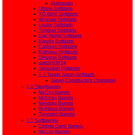
Autograph
Ultima Softdarts
XQ-MAX Softdarts
Winmau Softdarts
Loxley Softdarts
Trinidad Softdarts
Dart World Softdarts
Karella Softdarts
Caliburn Softdarts
Ruthless Softdarts
Designa Softdarts
dartSHOP24
Swissdart Softdarts


Target Japan Softdarts
Japan Constructors Champion


Steelbarrels
McCoy Barrels
McKicks Barrels
Messing Barrels
Ruthless Barrels
Tungsten Barrels


Softbarrels
Empire Darts Barrels
McCoy Barrels