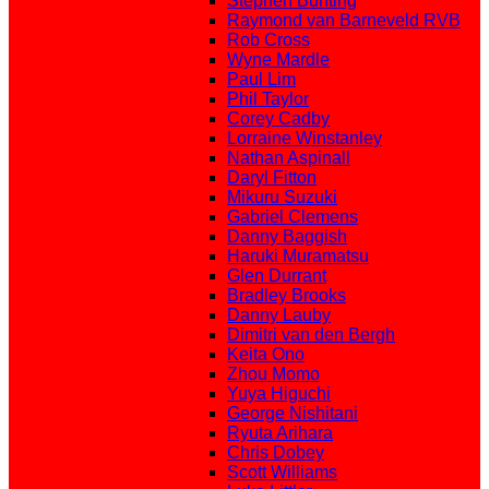
Stephen Bunting
Raymond van Barneveld RVB
Rob Cross
Wyne Mardle
Paul Lim
Phil Taylor
Corey Cadby
Lorraine Winstanley
Nathan Aspinall
Daryl Fitton
Mikuru Suzuki
Gabriel Clemens
Danny Baggish
Haruki Muramatsu
Glen Durrant
Bradley Brooks
Danny Lauby
Dimitri van den Bergh
Keita Ono
Zhou Momo
Yuya Higuchi
George Nishitani
Ryuta Arihara
Chris Dobey
Scott Williams