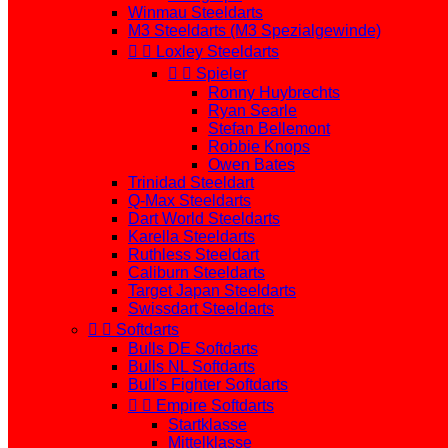
Winmau Steeldarts
M3 Steeldarts (M3 Spezialgewinde)


Loxley Steeldarts


Spieler
Ronny Huybrechts
Ryan Searle
Stefan Bellemont
Robbie Knops
Owen Bates
Trinidad Steeldart
Q-Max Steeldarts
Dart World Steeldarts
Karella Steeldarts
Ruthless Steeldart
Caliburn Steeldarts
Target Japan Steeldarts
Swissdart Steeldarts


Softdarts
Bulls DE Softdarts
Bulls NL Softdarts
Bull's Fighter Softdarts


Empire Softdarts
Startklasse
Mittelklasse