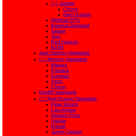


Spieler
Chizzy
Glen Durrant
Wolfram 97%
Imperial Diamond
Taipan
Toro
Red Horizon
NX90
Jack Daniels Steeldarts


Mission Steeldarts
Makara
Paradox
Komodo
Spiro
Chiron
One80 Steeldarts


Red Dragon Steeldarts
Peter Wright
Lisa Ashton
Gerwyn Price
Spieler
Range
Jonny Clayton