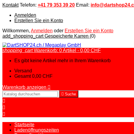
Kontakt
Telefon:
+41 79 353 39 20
Email:
info@dartshop24.
Anmelden
Erstellen Sie ein Konto
Willkommen,
Anmelden
oder
Erstellen Sie ein Konto
add_shopping_cart
Gespeicherte Karren
(0)
shopping_cart
Warenkorb:
0
Artikel - 0,00 CHF
Es gibt keine Artikel mehr in Ihrem Warenkorb
Versand
Gesamt
0,00 CHF
Warenkorb anzeigen


Suche



Startseite
Ladenöffnungszeiten