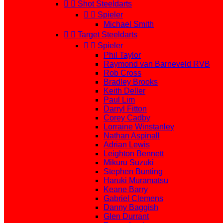


Shot Steeldarts


Spieler
Michael Smith


Target Steeldarts


Spieler
Phil Taylor
Raymond van Barneveld RVB
Rob Cross
Bradley Brooks
Keith Deller
Paul Lim
Darryl Fitton
Corey Cadby
Lorraine Winstanley
Nathan Aspinall
Adrian Lewis
Leighton Bennett
Mikuru Suzuki
Stephen Bunting
Haruki Muramatsu
Keane Barry
Gabriel Clemens
Danny Baggish
Glen Durrant