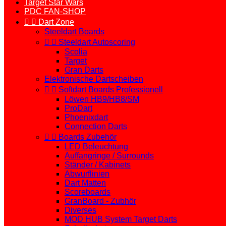
Target Star Wars
PDC FAN-SHOP


Dart Zone
Steeldart Boards


Steeldart Autoscoring
Scolia
Target
Gran Darts
Elektronische Dartscheiben


Softdart Boards Professionell
Löwen HB9/HB8/SM
ProDart
Phoenixdart
Connection Darts


Boards Zubehör
LED Beleuchtung
Auffangringe / Surrounds
Ständer / Kabinets
Abwurflinien
Dart Matten
Scoreboards
GranBoard - Zubhör
Diverses
MOD HUB System Target Darts