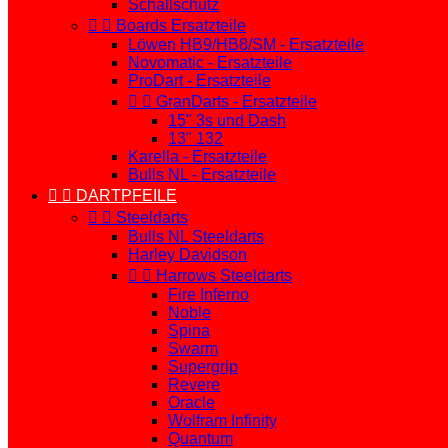
Schallschutz


Boards Ersatzteile
Löwen HB9/HB8/SM - Ersatzteile
Novomatic - Ersatzteile
ProDart - Ersatzteile


GranDarts - Ersatzteile
15" 3s und Dash
13" 132
Karella - Ersatzteile
Bulls NL - Ersatzteile


DARTPFEILE


Steeldarts
Bulls NL Steeldarts
Harley Davidson


Harrows Steeldarts
Fire Inferno
Noble
Spina
Swarm
Supergrip
Revere
Oracle
Wolfram Infinity
Quantum