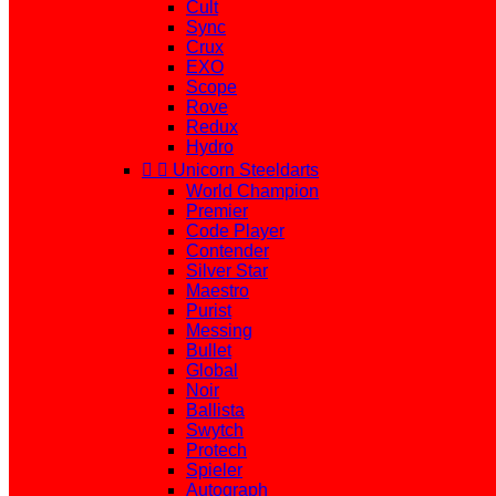
Cult
Sync
Crux
EXO
Scope
Rove
Redux
Hydro


Unicorn Steeldarts
World Champion
Premier
Code Player
Contender
Silver Star
Maestro
Purist
Messing
Bullet
Global
Noir
Ballista
Swytch
Protech
Spieler
Autograph