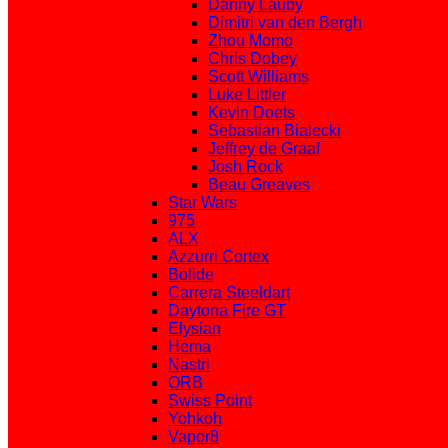
Danny Lauby
Dimitri van den Bergh
Zhou Momo
Chris Dobey
Scott Williams
Luke Littler
Kevin Doets
Sebastian Bialecki
Jeffrey de Graaf
Josh Rock
Beau Greaves
Star Wars
975
ALX
Azzurri Cortex
Bolide
Carrera Steeldart
Daytona Fire GT
Elysian
Hema
Nastri
ORB
Swiss Point
Yohkoh
Vapor8