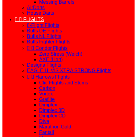
Messing Barrels
AirDarts
House Darts


FLIGHTS
8-Flight Flights
Bulls DE Flights
Bulls NL Flights
Bulls Fighter Flights


Condor Flights
Zero Stress (Weich)
AXE (Hart)
Designa Flights
EAGLE HI VIS XTRA STRONG Flights


Harrows Flights
Clic Flights and Stems
Carbon
Vortex
Graflite
Dimplex
Dimplex 3D
Dimplex CD
Diva
Marathon Gold
Fantail