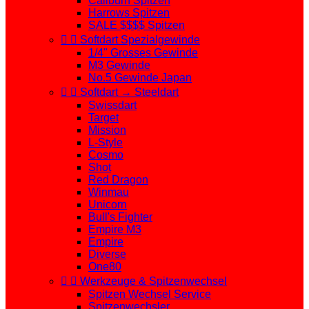
Caliburn Spitzen
Harrows Spitzen
SALE $$$$ Spitzen


Softdart Spezialgewinde
1/4" Grosses Gewinde
M3 Gewinde
No.5 Gewinde Japan


Softdart → Steeldart
Swissdart
Target
Mission
L-Style
Cosmo
Shot
Red Dragon
Winmau
Unicorn
Bull's Fighter
Empire M3
Empire
Diverse
One80


Werkzeuge & Spitzenwechsel
Spitzen Wechsel Service
Spitzenwechsler