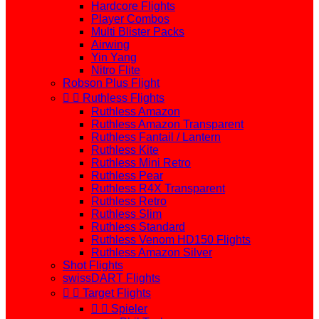
Hardcore Flights
Player Combos
Multi Blister Packs
Airwing
Yin Yang
Nitro Flite
Robson Plus Flight


Ruthless Flights
Ruthless Amazon
Ruthless Amazon Transparent
Ruthless Fantail / Lantern
Ruthless Kite
Ruthless Mini Retro
Ruthless Pear
Ruthless R4X Transparent
Ruthless Retro
Ruthless Slim
Ruthless Standard
Ruthless Venom HD150 Flights
Ruthless Amazon Silver
Shot Flights
swissDART Flights


Target Flights


Spieler