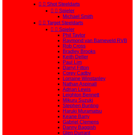


Shot Steeldarts


Spieler
Michael Smith


Target Steeldarts


Spieler
Phil Taylor
Raymond van Barneveld RVB
Rob Cross
Bradley Brooks
Keith Deller
Paul Lim
Darryl Fitton
Corey Cadby
Lorraine Winstanley
Nathan Aspinall
Adrian Lewis
Leighton Bennett
Mikuru Suzuki
Stephen Bunting
Haruki Muramatsu
Keane Barry
Gabriel Clemens
Danny Baggish
Glen Durrant