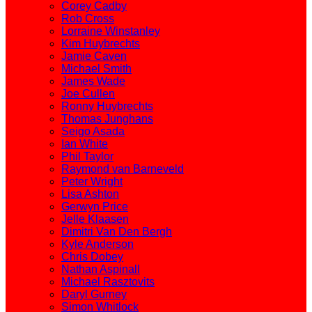
Corey Cadby
Rob Cross
Lorraine Winstanley
Kim Huybrechts
Jamie Caven
Michael Smith
James Wade
Joe Cullen
Ronny Huybrechts
Thomas Junghans
Seigo Asada
Ian White
Phil Taylor
Raymond van Barneveld
Peter Wright
Lisa Ashton
Gerwyn Price
Jelle Klaasen
Dimitri Van Den Bergh
Kyle Anderson
Chris Dobey
Nathan Aspinall
Michael Rasztovits
Daryl Gurney
Simon Whitlock