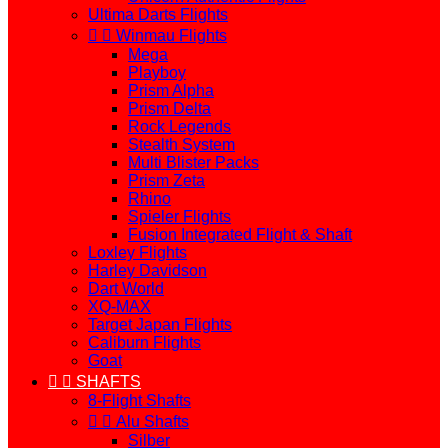
Ultima Darts Flights


Winmau Flights
Mega
Playboy
Prism Alpha
Prism Delta
Rock Legends
Stealth System
Multi Blister Packs
Prism Zeta
Rhino
Spieler Flights
Fusion Integrated Flight & Shaft
Loxley Flights
Harley Davidson
Dart World
XQ-MAX
Target Japan Flights
Caliburn Flights
Goat


SHAFTS
8-Flight Shafts


Alu Shafts
Silber