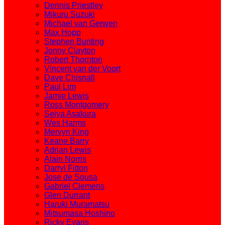
Dennis Priestley
Mikuru Suzuki
Michael van Gerwen
Max Hopp
Stephen Bunting
Jonny Clayton
Robert Thornton
Vincent van der Voort
Dave Chisnall
Paul Lim
Jamie Lewis
Ross Montgomery
Seiya Asakura
Wes Harms
Mervyn King
Keane Barry
Adrian Lewis
Alain Norris
Darryl Fitton
Jose de Sousa
Gabriel Clemens
Glen Durrant
Haruki Muramatsu
Mitsumasa Hoshino
Ricky Evans