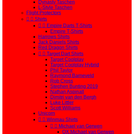
Dynasty Taschen
L-Style Taschen
Flight Protectors


Shirts


Empire Darts T-Shirts
Empire T-Shirts
Harrows Shirts
Jack Daniels Shirts
Red Dragon Shirts


Target Dart Shirts
Target Coolplay
Target Coolplay Hybrid
Phil Taylor
Raymond Barneveld
Rob Cross
Stephen Bunting 2019
Nathan Aspinall
Dimitri van den Bergh
Luke Littler
Scott Williams
Unicorn


Winmau Shirts


Michael van Gerwen
QX Michael van Gerwen