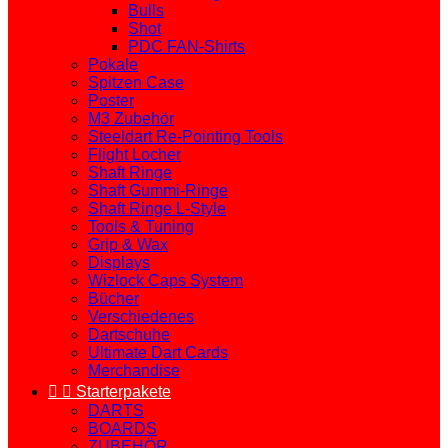
Bulls
Shot
PDC FAN-Shirts
Pokale
Spitzen Case
Poster
M3 Zubehör
Steeldart Re-Pointing Tools
Flight Locher
Shaft Ringe
Shaft Gummi-Ringe
Shaft Ringe L-Style
Tools & Tuning
Grip & Wax
Displays
Wizlock Caps System
Bücher
Verschiedenes
Dartschuhe
Ultimate Dart Cards
Merchandise


Starterpakete
DARTS
BOARDS
ZUBEHÖR