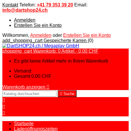
Kontakt
Telefon:
+41 79 353 39 20
Email:
info@dartshop24.ch
Anmelden
Erstellen Sie ein Konto
Willkommen,
Anmelden
oder
Erstellen Sie ein Konto
add_shopping_cart
Gespeicherte Karren
(0)
shopping_cart
Warenkorb:
0
Artikel - 0,00 CHF
Es gibt keine Artikel mehr in Ihrem Warenkorb
Versand
Gesamt
0,00 CHF
Warenkorb anzeigen


Suche



Startseite
Ladenöffnungszeiten