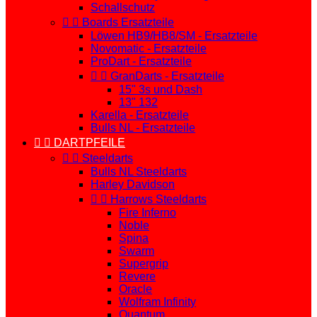
Schallschutz


Boards Ersatzteile
Löwen HB9/HB8/SM - Ersatzteile
Novomatic - Ersatzteile
ProDart - Ersatzteile


GranDarts - Ersatzteile
15" 3s und Dash
13" 132
Karella - Ersatzteile
Bulls NL - Ersatzteile


DARTPFEILE


Steeldarts
Bulls NL Steeldarts
Harley Davidson


Harrows Steeldarts
Fire Inferno
Noble
Spina
Swarm
Supergrip
Revere
Oracle
Wolfram Infinity
Quantum