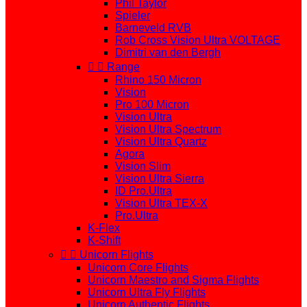
Phil Taylor
Spieler
Barneveld RVB
Rob Cross Vision Ultra VOLTAGE
Dimitri van den Bergh


Range
Rhino 150 Micron
Vision
Pro 100 Micron
Vision Ultra
Vision Ultra Spectrum
Vision Ultra Quartz
Agora
Vision Slim
Vision Ultra Sierra
ID Pro.Ultra
Vision Ultra TEX-X
Pro.Ultra
K-Flex
K-Shift


Unicorn Flights
Unicorn Core Flights
Unicorn Maestro and Sigma Flights
Unicorn Ultra Fly Flights
Unicorn Authentic Flights