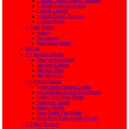
L-Shaft Carbon Silent - Spinner
L-SHaft Carbon Locked
L-Shaft Locked
L-Shaft Silent - Spinner
L-Style Rings


M3 Shafts
Nylon
Aluminium
Aluminium Rotor
McCoy


Mission Shafts
Mission Kunststoff
Mission Carbon
Mission Titan
Mission ALU


Plastik Shafts
Nylon Deflecta Grip Shafts
Nylon Deflecta Grip Plus Shafts
Nylon Two Tone Shafts
Spiroline Shafts
Alamo Shafts
New Flight Tite Shafts
New Rota Drehschäfte Shafts


Red Dragon