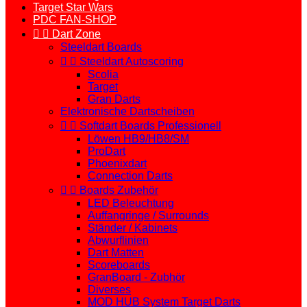
Target Star Wars
PDC FAN-SHOP


Dart Zone
Steeldart Boards


Steeldart Autoscoring
Scolia
Target
Gran Darts
Elektronische Dartscheiben


Softdart Boards Professionell
Löwen HB9/HB8/SM
ProDart
Phoenixdart
Connection Darts


Boards Zubehör
LED Beleuchtung
Auffangringe / Surrounds
Ständer / Kabinets
Abwurflinien
Dart Matten
Scoreboards
GranBoard - Zubhör
Diverses
MOD HUB System Target Darts