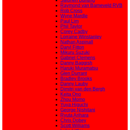
Stephen Bunting
Raymond van Barneveld RVB
Rob Cross
Wyne Mardle
Paul Lim
Phil Taylor
Corey Cadby
Lorraine Winstanley
Nathan Aspinall
Daryl Fitton
Mikuru Suzuki
Gabriel Clemens
Danny Baggish
Haruki Muramatsu
Glen Durrant
Bradley Brooks
Danny Lauby
Dimitri van den Bergh
Keita Ono
Zhou Momo
Yuya Higuchi
George Nishitani
Ryuta Arihara
Chris Dobey
Scott Williams