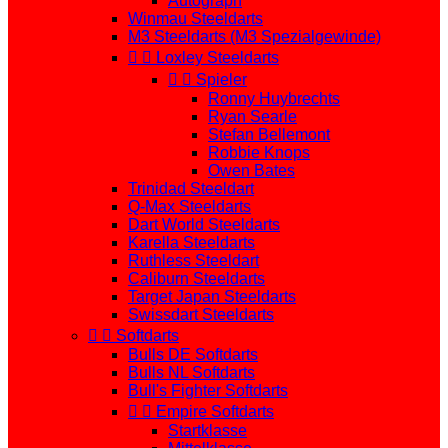
Autograph
Winmau Steeldarts
M3 Steeldarts (M3 Spezialgewinde)


Loxley Steeldarts


Spieler
Ronny Huybrechts
Ryan Searle
Stefan Bellemont
Robbie Knops
Owen Bates
Trinidad Steeldart
Q-Max Steeldarts
Dart World Steeldarts
Karella Steeldarts
Ruthless Steeldart
Caliburn Steeldarts
Target Japan Steeldarts
Swissdart Steeldarts


Softdarts
Bulls DE Softdarts
Bulls NL Softdarts
Bull's Fighter Softdarts


Empire Softdarts
Startklasse