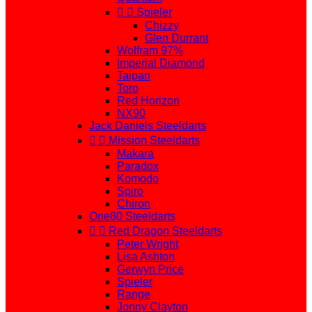


Spieler
Chizzy
Glen Durrant
Wolfram 97%
Imperial Diamond
Taipan
Toro
Red Horizon
NX90
Jack Daniels Steeldarts


Mission Steeldarts
Makara
Paradox
Komodo
Spiro
Chiron
One80 Steeldarts


Red Dragon Steeldarts
Peter Wright
Lisa Ashton
Gerwyn Price
Spieler
Range
Jonny Clayton