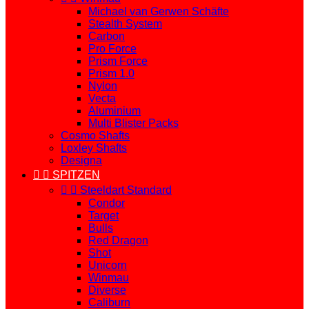
Michael van Gerwen Schäfte
Stealth System
Carbon
Pro Force
Prism Force
Prism 1.0
Nylon
Vecta
Aluminium
Multi Blister Packs
Cosmo Shafts
Loxley Shafts
Designa


SPITZEN


Steeldart Standard
Condor
Target
Bulls
Red Dragon
Shot
Unicorn
Winmau
Diverse
Caliburn