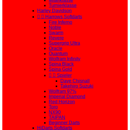
Mittelklasse
Turnierklasse
Harley Davidson


Harrows Softdarts
Fire Inferno
Noble
Swarm
Revere
Supergrip Ultra
Oracle
Quantum
Wolfram Infinity
Spina Black
Spina Gold


Spieler
Dave Chisnall
Takehiro Suzuki
Wolfram 97%
Imperial Diamond
Red Horizon
Toro
NX90
TAIPAN
Beginner Darts
HiDarts Softdarts