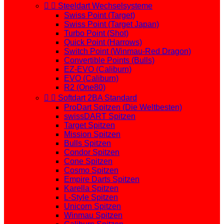


Steeldart Wechselsysteme
Swiss Point (Target)
Swiss Point (Target Japan)
Turbo Point (Shot)
Quick Point (Harrows)
Switch Point (Winmau-Red Dragon)
Convertible Points (Bulls)
EZ-EVO (Caliburn)
EVO (Caliburn)
R2 (One80)


Softdart 2BA Standard
ProDart Spitzen (Die Weltbesten)
swissDART Spitzen
Target Spitzen
Mission Spitzen
Bulls Spitzen
Condor Spitzen
Cone Spitzen
Cosmo Spitzen
Empire Darts Spitzen
Karella Spitzen
L-Style Spitzen
Unicorn Spitzen
Winmau Spitzen