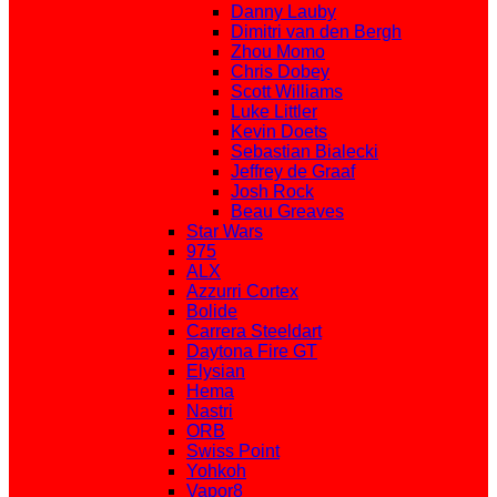
Danny Lauby
Dimitri van den Bergh
Zhou Momo
Chris Dobey
Scott Williams
Luke Littler
Kevin Doets
Sebastian Bialecki
Jeffrey de Graaf
Josh Rock
Beau Greaves
Star Wars
975
ALX
Azzurri Cortex
Bolide
Carrera Steeldart
Daytona Fire GT
Elysian
Hema
Nastri
ORB
Swiss Point
Yohkoh
Vapor8