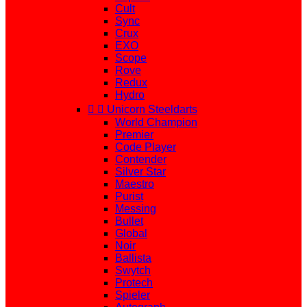
Cult
Sync
Crux
EXO
Scope
Rove
Redux
Hydro


Unicorn Steeldarts
World Champion
Premier
Code Player
Contender
Silver Star
Maestro
Purist
Messing
Bullet
Global
Noir
Ballista
Swytch
Protech
Spieler