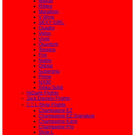
Maxair
Ribtex
Marathon
V Wing
SEXY GIRL
Quadro
Velos
Vivid
Quantum
Tessera
Fire
Noble
Orbital
Supergrip
Prime
NX90
Silika Solid
HiDarts Flights
Jack Daniels Flights


L-Style Flights
Champagne EZ
Champagne EZ Signature
Champagne Kami
Champagne Pro
Style-L