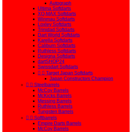
Autograph
Ultima Softdarts
XQ-MAX Softdarts
Winmau Softdarts
Loxley Softdarts
Trinidad Softdarts
Dart World Softdarts
Karella Softdarts
Caliburn Softdarts
Ruthless Softdarts
Designa Softdarts
dartSHOP24
Swissdart Softdarts


Target Japan Softdarts
Japan Constructors Champion


Steelbarrels
McCoy Barrels
McKicks Barrels
Messing Barrels
Ruthless Barrels
Tungsten Barrels


Softbarrels
Empire Darts Barrels
McCoy Barrels