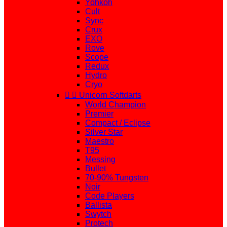
Yohkoh
Cult
Sync
Crux
EXO
Rove
Scope
Redux
Hydro
Cryo


Unicorn Softdarts
World Champion
Premier
Compact / Eclipse
Silver Star
Maestro
T95
Messing
Bullet
70-90% Tungsten
Noir
Code Players
Ballista
Swytch
Protech