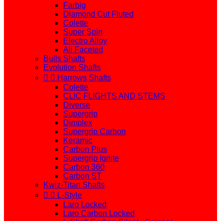
Farbig
Diamond Cut Fluted
Colette
Super Spin
Electro Alloy
Ali Faceted
Bulls Shafts
Evolution Shafts


Harrows Shafts
Colette
CLIC FLIGHTS AND STEMS
Diverse
Supergrip
Dimplex
Supergrip Carbon
Keramic
Carbon Plus
Supergrip Ignite
Carbon 360
Carbon ST
Kwiz-Titan Shafts


L-Style
Laro Locked
Laro Carbon Locked