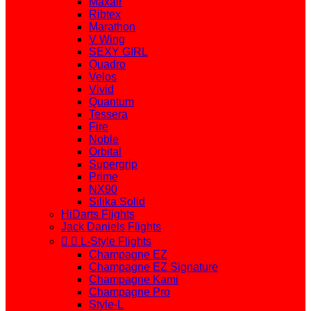
Maxair
Ribtex
Marathon
V Wing
SEXY GIRL
Quadro
Velos
Vivid
Quantum
Tessera
Fire
Noble
Orbital
Supergrip
Prime
NX90
Silika Solid
HiDarts Flights
Jack Daniels Flights


L-Style Flights
Champagne EZ
Champagne EZ Signature
Champagne Kami
Champagne Pro
Style-L