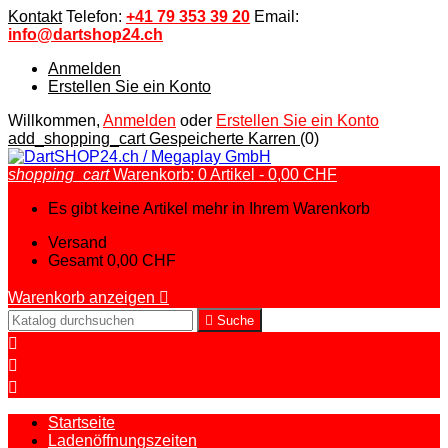
Kontakt
Telefon:
+41 79 353 39 20
Email:
info@dartshop24.ch
Anmelden
Erstellen Sie ein Konto
Willkommen,
Anmelden
oder
Erstellen Sie ein Konto
add_shopping_cart
Gespeicherte Karren
(0)
shopping_cart
Warenkorb:
0
Artikel - 0,00 CHF
Es gibt keine Artikel mehr in Ihrem Warenkorb
Versand
Gesamt
0,00 CHF
Warenkorb anzeigen


Suche



Startseite
Ladenöffnungszeiten