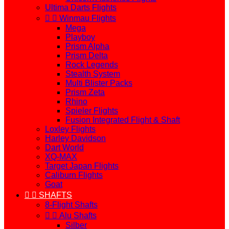
Ultima Darts Flights


Winmau Flights
Mega
Playboy
Prism Alpha
Prism Delta
Rock Legends
Stealth System
Multi Blister Packs
Prism Zeta
Rhino
Spieler Flights
Fusion Integrated Flight & Shaft
Loxley Flights
Harley Davidson
Dart World
XQ-MAX
Target Japan Flights
Caliburn Flights
Goat


SHAFTS
8-Flight Shafts


Alu Shafts
Silber