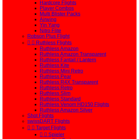
Hardcore Flights
Player Combos
Multi Blister Packs
Airwing
Yin Yang
Nitro Flite
Robson Plus Flight


Ruthless Flights
Ruthless Amazon
Ruthless Amazon Transparent
Ruthless Fantail / Lantern
Ruthless Kite
Ruthless Mini Retro
Ruthless Pear
Ruthless R4X Transparent
Ruthless Retro
Ruthless Slim
Ruthless Standard
Ruthless Venom HD150 Flights
Ruthless Amazon Silver
Shot Flights
swissDART Flights


Target Flights


Spieler