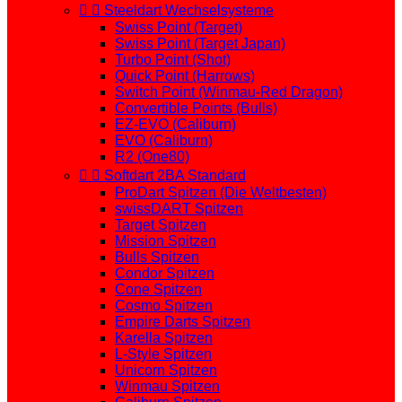


Steeldart Wechselsysteme
Swiss Point (Target)
Swiss Point (Target Japan)
Turbo Point (Shot)
Quick Point (Harrows)
Switch Point (Winmau-Red Dragon)
Convertible Points (Bulls)
EZ-EVO (Caliburn)
EVO (Caliburn)
R2 (One80)


Softdart 2BA Standard
ProDart Spitzen (Die Weltbesten)
swissDART Spitzen
Target Spitzen
Mission Spitzen
Bulls Spitzen
Condor Spitzen
Cone Spitzen
Cosmo Spitzen
Empire Darts Spitzen
Karella Spitzen
L-Style Spitzen
Unicorn Spitzen
Winmau Spitzen