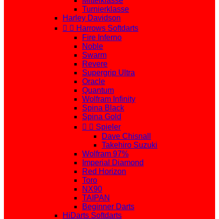
Mittelklasse
Turnierklasse
Harley Davidson


Harrows Softdarts
Fire Inferno
Noble
Swarm
Revere
Supergrip Ultra
Oracle
Quantum
Wolfram Infinity
Spina Black
Spina Gold


Spieler
Dave Chisnall
Takehiro Suzuki
Wolfram 97%
Imperial Diamond
Red Horizon
Toro
NX90
TAIPAN
Beginner Darts
HiDarts Softdarts