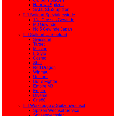
Caliburn Spitzen
Harrows Spitzen
SALE $$$$ Spitzen


Softdart Spezialgewinde
1/4" Grosses Gewinde
M3 Gewinde
No.5 Gewinde Japan


Softdart → Steeldart
Swissdart
Target
Mission
L-Style
Cosmo
Shot
Red Dragon
Winmau
Unicorn
Bull's Fighter
Empire M3
Empire
Diverse
One80


Werkzeuge & Spitzenwechsel
Spitzen Wechsel Service
Spitzenwechsler