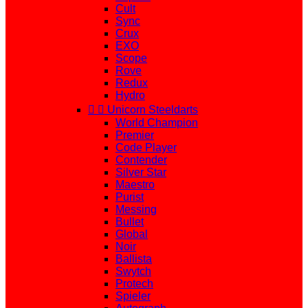
Cult
Sync
Crux
EXO
Scope
Rove
Redux
Hydro


Unicorn Steeldarts
World Champion
Premier
Code Player
Contender
Silver Star
Maestro
Purist
Messing
Bullet
Global
Noir
Ballista
Swytch
Protech
Spieler