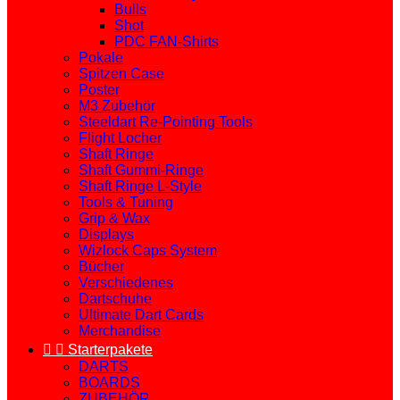
Bulls
Shot
PDC FAN-Shirts
Pokale
Spitzen Case
Poster
M3 Zubehör
Steeldart Re-Pointing Tools
Flight Locher
Shaft Ringe
Shaft Gummi-Ringe
Shaft Ringe L-Style
Tools & Tuning
Grip & Wax
Displays
Wizlock Caps System
Bücher
Verschiedenes
Dartschuhe
Ultimate Dart Cards
Merchandise


Starterpakete
DARTS
BOARDS
ZUBEHÖR