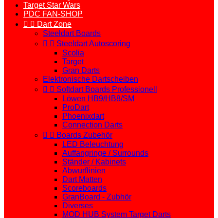
Target Star Wars
PDC FAN-SHOP


Dart Zone
Steeldart Boards


Steeldart Autoscoring
Scolia
Target
Gran Darts
Elektronische Dartscheiben


Softdart Boards Professionell
Löwen HB9/HB8/SM
ProDart
Phoenixdart
Connection Darts


Boards Zubehör
LED Beleuchtung
Auffangringe / Surrounds
Ständer / Kabinets
Abwurflinien
Dart Matten
Scoreboards
GranBoard - Zubhör
Diverses
MOD HUB System Target Darts