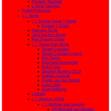
Dynasty Taschen
L-Style Taschen
Flight Protectors


Shirts


Empire Darts T-Shirts
Empire T-Shirts
Harrows Shirts
Jack Daniels Shirts
Red Dragon Shirts


Target Dart Shirts
Target Coolplay
Target Coolplay Hybrid
Phil Taylor
Raymond Barneveld
Rob Cross
Stephen Bunting 2019
Nathan Aspinall
Dimitri van den Bergh
Luke Littler
Scott Williams
Unicorn


Winmau Shirts


Michael van Gerwen
QX Michael van Gerwen