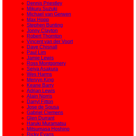
Dennis Priestley
Mikuru Suzuki
Michael van Gerwen
Max Hopp
Stephen Bunting
Jonny Clayton
Robert Thornton
Vincent van der Voort
Dave Chisnall
Paul Lim
Jamie Lewis
Ross Montgomery
Seiya Asakura
Wes Harms
Mervyn King
Keane Barry
Adrian Lewis
Alain Norris
Darryl Fitton
Jose de Sousa
Gabriel Clemens
Glen Durrant
Haruki Muramatsu
Mitsumasa Hoshino
Ricky Evans