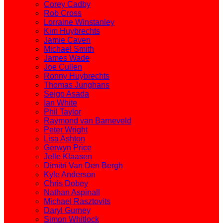
Corey Cadby
Rob Cross
Lorraine Winstanley
Kim Huybrechts
Jamie Caven
Michael Smith
James Wade
Joe Cullen
Ronny Huybrechts
Thomas Junghans
Seigo Asada
Ian White
Phil Taylor
Raymond van Barneveld
Peter Wright
Lisa Ashton
Gerwyn Price
Jelle Klaasen
Dimitri Van Den Bergh
Kyle Anderson
Chris Dobey
Nathan Aspinall
Michael Rasztovits
Daryl Gurney
Simon Whitlock