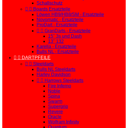
Schallschutz


Boards Ersatzteile
Löwen HB9/HB8/SM - Ersatzteile
Novomatic - Ersatzteile
ProDart - Ersatzteile


GranDarts - Ersatzteile
15" 3s und Dash
13" 132
Karella - Ersatzteile
Bulls NL - Ersatzteile


DARTPFEILE


Steeldarts
Bulls NL Steeldarts
Harley Davidson


Harrows Steeldarts
Fire Inferno
Noble
Spina
Swarm
Supergrip
Revere
Oracle
Wolfram Infinity
Quantum