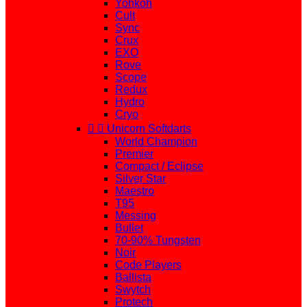
Yohkoh
Cult
Sync
Crux
EXO
Rove
Scope
Redux
Hydro
Cryo


Unicorn Softdarts
World Champion
Premier
Compact / Eclipse
Silver Star
Maestro
T95
Messing
Bullet
70-90% Tungsten
Noir
Code Players
Ballista
Swytch
Protech