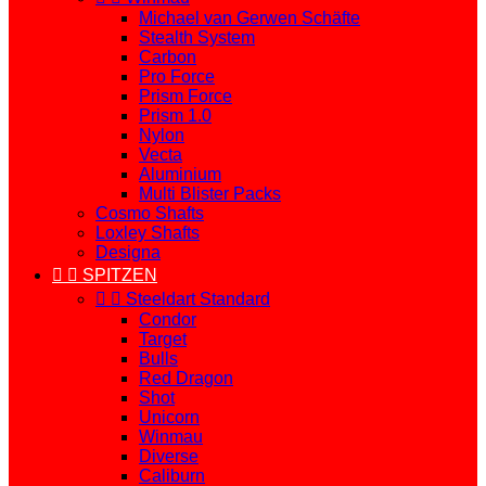
Michael van Gerwen Schäfte
Stealth System
Carbon
Pro Force
Prism Force
Prism 1.0
Nylon
Vecta
Aluminium
Multi Blister Packs
Cosmo Shafts
Loxley Shafts
Designa


SPITZEN


Steeldart Standard
Condor
Target
Bulls
Red Dragon
Shot
Unicorn
Winmau
Diverse
Caliburn