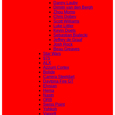
Danny Lauby
Dimitri van den Bergh
Zhou Momo
Chris Dobey
Scott Williams
Luke Littler
Kevin Doets
Sebastian Bialecki
Jeffrey de Graaf
Josh Rock
Beau Greaves
Star Wars
975
ALX
Azzurri Cortex
Bolide
Carrera Steeldart
Daytona Fire GT
Elysian
Hema
Nastri
ORB
Swiss Point
Yohkoh
Vapor8