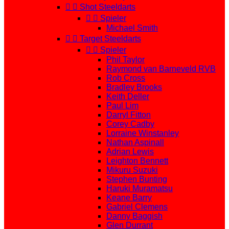


Shot Steeldarts


Spieler
Michael Smith


Target Steeldarts


Spieler
Phil Taylor
Raymond van Barneveld RVB
Rob Cross
Bradley Brooks
Keith Deller
Paul Lim
Darryl Fitton
Corey Cadby
Lorraine Winstanley
Nathan Aspinall
Adrian Lewis
Leighton Bennett
Mikuru Suzuki
Stephen Bunting
Haruki Muramatsu
Keane Barry
Gabriel Clemens
Danny Baggish
Glen Durrant