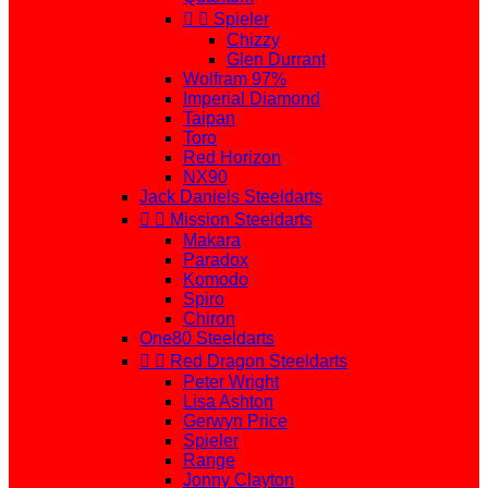


Spieler
Chizzy
Glen Durrant
Wolfram 97%
Imperial Diamond
Taipan
Toro
Red Horizon
NX90
Jack Daniels Steeldarts


Mission Steeldarts
Makara
Paradox
Komodo
Spiro
Chiron
One80 Steeldarts


Red Dragon Steeldarts
Peter Wright
Lisa Ashton
Gerwyn Price
Spieler
Range
Jonny Clayton