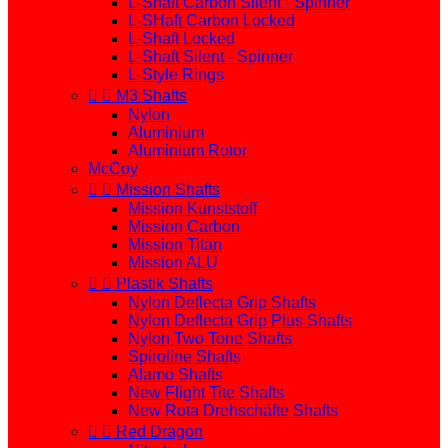
L-Shaft Carbon Silent - Spinner
L-SHaft Carbon Locked
L-Shaft Locked
L-Shaft Silent - Spinner
L-Style Rings


M3 Shafts
Nylon
Aluminium
Aluminium Rotor
McCoy


Mission Shafts
Mission Kunststoff
Mission Carbon
Mission Titan
Mission ALU


Plastik Shafts
Nylon Deflecta Grip Shafts
Nylon Deflecta Grip Plus Shafts
Nylon Two Tone Shafts
Spiroline Shafts
Alamo Shafts
New Flight Tite Shafts
New Rota Drehschäfte Shafts


Red Dragon