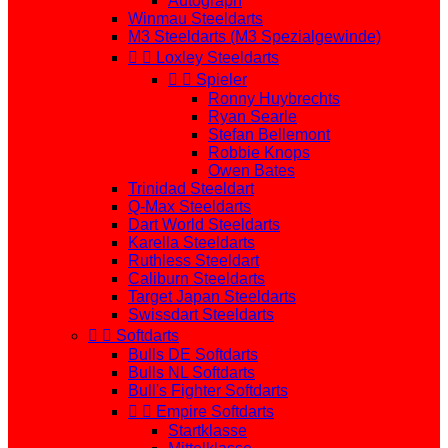
Autograph
Winmau Steeldarts
M3 Steeldarts (M3 Spezialgewinde)


Loxley Steeldarts


Spieler
Ronny Huybrechts
Ryan Searle
Stefan Bellemont
Robbie Knops
Owen Bates
Trinidad Steeldart
Q-Max Steeldarts
Dart World Steeldarts
Karella Steeldarts
Ruthless Steeldart
Caliburn Steeldarts
Target Japan Steeldarts
Swissdart Steeldarts


Softdarts
Bulls DE Softdarts
Bulls NL Softdarts
Bull's Fighter Softdarts


Empire Softdarts
Startklasse