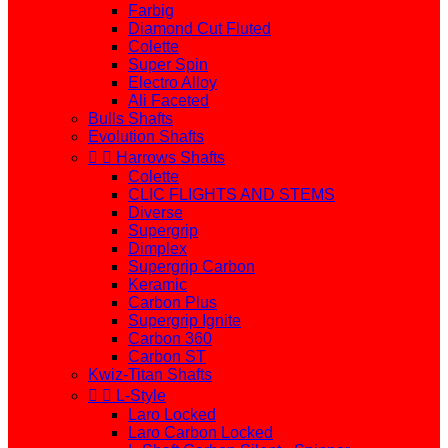
Farbig
Diamond Cut Fluted
Colette
Super Spin
Electro Alloy
Ali Faceted
Bulls Shafts
Evolution Shafts


Harrows Shafts
Colette
CLIC FLIGHTS AND STEMS
Diverse
Supergrip
Dimplex
Supergrip Carbon
Keramic
Carbon Plus
Supergrip Ignite
Carbon 360
Carbon ST
Kwiz-Titan Shafts


L-Style
Laro Locked
Laro Carbon Locked