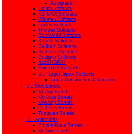
Autograph
Ultima Softdarts
XQ-MAX Softdarts
Winmau Softdarts
Loxley Softdarts
Trinidad Softdarts
Dart World Softdarts
Karella Softdarts
Caliburn Softdarts
Ruthless Softdarts
Designa Softdarts
dartSHOP24
Swissdart Softdarts


Target Japan Softdarts
Japan Constructors Champion


Steelbarrels
McCoy Barrels
McKicks Barrels
Messing Barrels
Ruthless Barrels
Tungsten Barrels


Softbarrels
Empire Darts Barrels
McCoy Barrels