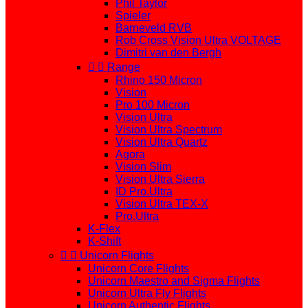
Phil Taylor
Spieler
Barneveld RVB
Rob Cross Vision Ultra VOLTAGE
Dimitri van den Bergh


Range
Rhino 150 Micron
Vision
Pro 100 Micron
Vision Ultra
Vision Ultra Spectrum
Vision Ultra Quartz
Agora
Vision Slim
Vision Ultra Sierra
ID Pro.Ultra
Vision Ultra TEX-X
Pro.Ultra
K-Flex
K-Shift


Unicorn Flights
Unicorn Core Flights
Unicorn Maestro and Sigma Flights
Unicorn Ultra Fly Flights
Unicorn Authentic Flights