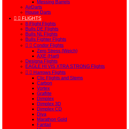
Messing Barrels
AirDarts
House Darts


FLIGHTS
8-Flight Flights
Bulls DE Flights
Bulls NL Flights
Bulls Fighter Flights


Condor Flights
Zero Stress (Weich)
AXE (Hart)
Designa Flights
EAGLE HI VIS XTRA STRONG Flights


Harrows Flights
Clic Flights and Stems
Carbon
Vortex
Graflite
Dimplex
Dimplex 3D
Dimplex CD
Diva
Marathon Gold
Fantail