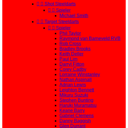


Shot Steeldarts


Spieler
Michael Smith


Target Steeldarts


Spieler
Phil Taylor
Raymond van Barneveld RVB
Rob Cross
Bradley Brooks
Keith Deller
Paul Lim
Darryl Fitton
Corey Cadby
Lorraine Winstanley
Nathan Aspinall
Adrian Lewis
Leighton Bennett
Mikuru Suzuki
Stephen Bunting
Haruki Muramatsu
Keane Barry
Gabriel Clemens
Danny Baggish
Glen Durrant