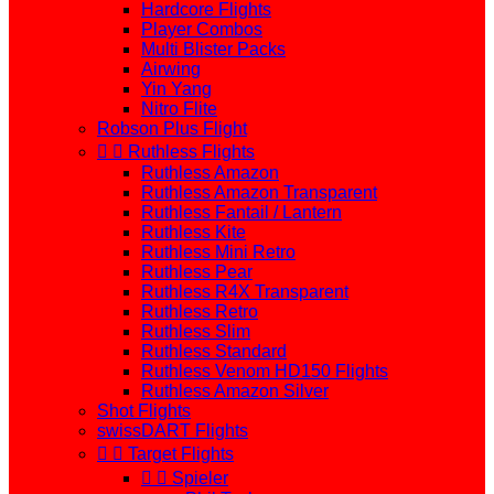
Hardcore Flights
Player Combos
Multi Blister Packs
Airwing
Yin Yang
Nitro Flite
Robson Plus Flight


Ruthless Flights
Ruthless Amazon
Ruthless Amazon Transparent
Ruthless Fantail / Lantern
Ruthless Kite
Ruthless Mini Retro
Ruthless Pear
Ruthless R4X Transparent
Ruthless Retro
Ruthless Slim
Ruthless Standard
Ruthless Venom HD150 Flights
Ruthless Amazon Silver
Shot Flights
swissDART Flights


Target Flights


Spieler