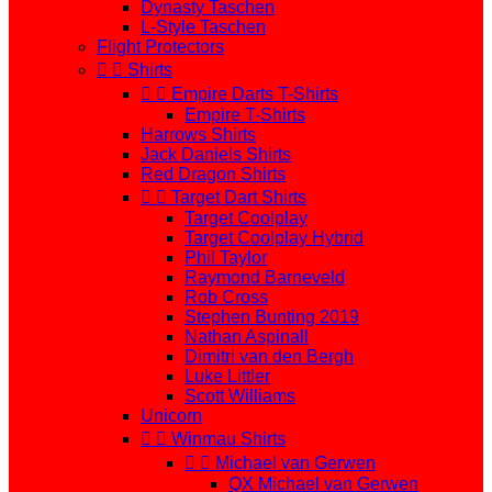
Dynasty Taschen
L-Style Taschen
Flight Protectors


Shirts


Empire Darts T-Shirts
Empire T-Shirts
Harrows Shirts
Jack Daniels Shirts
Red Dragon Shirts


Target Dart Shirts
Target Coolplay
Target Coolplay Hybrid
Phil Taylor
Raymond Barneveld
Rob Cross
Stephen Bunting 2019
Nathan Aspinall
Dimitri van den Bergh
Luke Littler
Scott Williams
Unicorn


Winmau Shirts


Michael van Gerwen
QX Michael van Gerwen