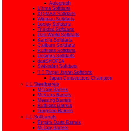
Autograph
Ultima Softdarts
XQ-MAX Softdarts
Winmau Softdarts
Loxley Softdarts
Trinidad Softdarts
Dart World Softdarts
Karella Softdarts
Caliburn Softdarts
Ruthless Softdarts
Designa Softdarts
dartSHOP24
Swissdart Softdarts


Target Japan Softdarts
Japan Constructors Champion


Steelbarrels
McCoy Barrels
McKicks Barrels
Messing Barrels
Ruthless Barrels
Tungsten Barrels


Softbarrels
Empire Darts Barrels
McCoy Barrels