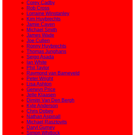
Corey Cadby
Rob Cross
Lorraine Winstanley
Kim Huybrechts
Jamie Caven
Michael Smith
James Wade
Joe Cullen
Ronny Huybrechts
Thomas Junghans
Seigo Asada
Ian White
Phil Taylor
Raymond van Barneveld
Peter Wright
Lisa Ashton
Gerwyn Price
Jelle Klaasen
Dimitri Van Den Bergh
Kyle Anderson
Chris Dobey
Nathan Aspinall
Michael Rasztovits
Daryl Gurney
Simon Whitlock