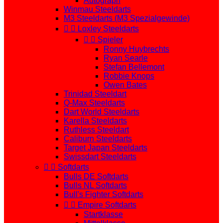
Autograph
Winmau Steeldarts
M3 Steeldarts (M3 Spezialgewinde)


Loxley Steeldarts


Spieler
Ronny Huybrechts
Ryan Searle
Stefan Bellemont
Robbie Knops
Owen Bates
Trinidad Steeldart
Q-Max Steeldarts
Dart World Steeldarts
Karella Steeldarts
Ruthless Steeldart
Caliburn Steeldarts
Target Japan Steeldarts
Swissdart Steeldarts


Softdarts
Bulls DE Softdarts
Bulls NL Softdarts
Bull's Fighter Softdarts


Empire Softdarts
Startklasse