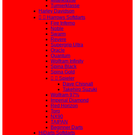
Mittelklasse
Turnierklasse
Harley Davidson


Harrows Softdarts
Fire Inferno
Noble
Swarm
Revere
Supergrip Ultra
Oracle
Quantum
Wolfram Infinity
Spina Black
Spina Gold


Spieler
Dave Chisnall
Takehiro Suzuki
Wolfram 97%
Imperial Diamond
Red Horizon
Toro
NX90
TAIPAN
Beginner Darts
HiDarts Softdarts