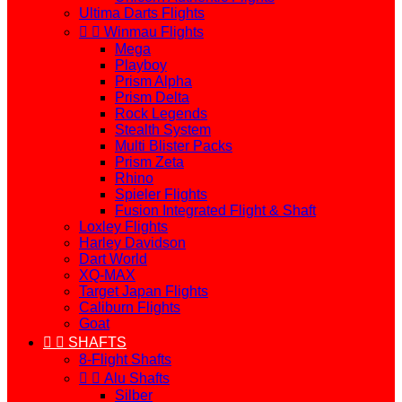
Ultima Darts Flights


Winmau Flights
Mega
Playboy
Prism Alpha
Prism Delta
Rock Legends
Stealth System
Multi Blister Packs
Prism Zeta
Rhino
Spieler Flights
Fusion Integrated Flight & Shaft
Loxley Flights
Harley Davidson
Dart World
XQ-MAX
Target Japan Flights
Caliburn Flights
Goat


SHAFTS
8-Flight Shafts


Alu Shafts
Silber