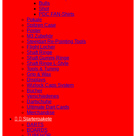
Bulls
Shot
PDC FAN-Shirts
Pokale
Spitzen Case
Poster
M3 Zubehör
Steeldart Re-Pointing Tools
Flight Locher
Shaft Ringe
Shaft Gummi-Ringe
Shaft Ringe L-Style
Tools & Tuning
Grip & Wax
Displays
Wizlock Caps System
Bücher
Verschiedenes
Dartschuhe
Ultimate Dart Cards
Merchandise


Starterpakete
DARTS
BOARDS
ZUBEHÖR