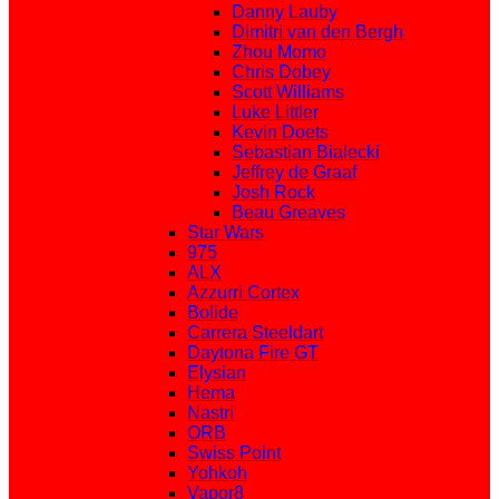
Danny Lauby
Dimitri van den Bergh
Zhou Momo
Chris Dobey
Scott Williams
Luke Littler
Kevin Doets
Sebastian Bialecki
Jeffrey de Graaf
Josh Rock
Beau Greaves
Star Wars
975
ALX
Azzurri Cortex
Bolide
Carrera Steeldart
Daytona Fire GT
Elysian
Hema
Nastri
ORB
Swiss Point
Yohkoh
Vapor8