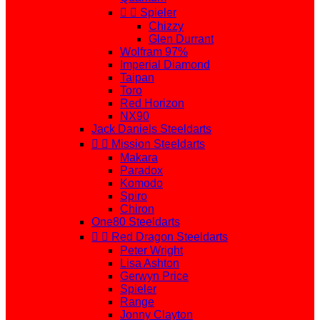


Spieler
Chizzy
Glen Durrant
Wolfram 97%
Imperial Diamond
Taipan
Toro
Red Horizon
NX90
Jack Daniels Steeldarts


Mission Steeldarts
Makara
Paradox
Komodo
Spiro
Chiron
One80 Steeldarts


Red Dragon Steeldarts
Peter Wright
Lisa Ashton
Gerwyn Price
Spieler
Range
Jonny Clayton