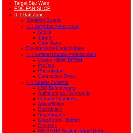
Target Star Wars
PDC FAN-SHOP


Dart Zone
Steeldart Boards


Steeldart Autoscoring
Scolia
Target
Gran Darts
Elektronische Dartscheiben


Softdart Boards Professionell
Löwen HB9/HB8/SM
ProDart
Phoenixdart
Connection Darts


Boards Zubehör
LED Beleuchtung
Auffangringe / Surrounds
Ständer / Kabinets
Abwurflinien
Dart Matten
Scoreboards
GranBoard - Zubhör
Diverses
MOD HUB System Target Darts