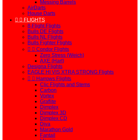
Messing Barrels
AirDarts
House Darts


FLIGHTS
8-Flight Flights
Bulls DE Flights
Bulls NL Flights
Bulls Fighter Flights


Condor Flights
Zero Stress (Weich)
AXE (Hart)
Designa Flights
EAGLE HI VIS XTRA STRONG Flights


Harrows Flights
Clic Flights and Stems
Carbon
Vortex
Graflite
Dimplex
Dimplex 3D
Dimplex CD
Diva
Marathon Gold
Fantail