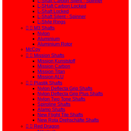
L-Shaft Carbon Silent - Spinner
L-SHaft Carbon Locked
L-Shaft Locked
L-Shaft Silent - Spinner
L-Style Rings


M3 Shafts
Nylon
Aluminium
Aluminium Rotor
McCoy


Mission Shafts
Mission Kunststoff
Mission Carbon
Mission Titan
Mission ALU


Plastik Shafts
Nylon Deflecta Grip Shafts
Nylon Deflecta Grip Plus Shafts
Nylon Two Tone Shafts
Spiroline Shafts
Alamo Shafts
New Flight Tite Shafts
New Rota Drehschäfte Shafts


Red Dragon