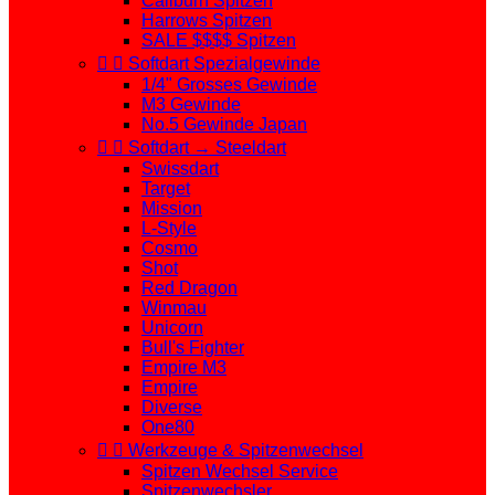
Caliburn Spitzen
Harrows Spitzen
SALE $$$$ Spitzen


Softdart Spezialgewinde
1/4" Grosses Gewinde
M3 Gewinde
No.5 Gewinde Japan


Softdart → Steeldart
Swissdart
Target
Mission
L-Style
Cosmo
Shot
Red Dragon
Winmau
Unicorn
Bull's Fighter
Empire M3
Empire
Diverse
One80


Werkzeuge & Spitzenwechsel
Spitzen Wechsel Service
Spitzenwechsler