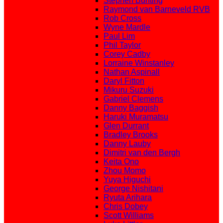
Stephen Bunting
Raymond van Barneveld RVB
Rob Cross
Wyne Mardle
Paul Lim
Phil Taylor
Corey Cadby
Lorraine Winstanley
Nathan Aspinall
Daryl Fitton
Mikuru Suzuki
Gabriel Clemens
Danny Baggish
Haruki Muramatsu
Glen Durrant
Bradley Brooks
Danny Lauby
Dimitri van den Bergh
Keita Ono
Zhou Momo
Yuya Higuchi
George Nishitani
Ryuta Arihara
Chris Dobey
Scott Williams