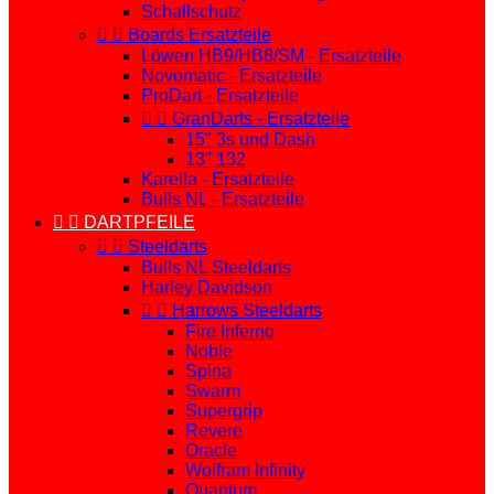
Schallschutz


Boards Ersatzteile
Löwen HB9/HB8/SM - Ersatzteile
Novomatic - Ersatzteile
ProDart - Ersatzteile


GranDarts - Ersatzteile
15" 3s und Dash
13" 132
Karella - Ersatzteile
Bulls NL - Ersatzteile


DARTPFEILE


Steeldarts
Bulls NL Steeldarts
Harley Davidson


Harrows Steeldarts
Fire Inferno
Noble
Spina
Swarm
Supergrip
Revere
Oracle
Wolfram Infinity
Quantum