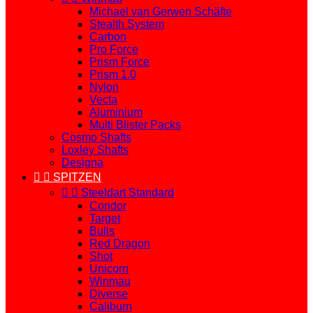
Michael van Gerwen Schäfte
Stealth System
Carbon
Pro Force
Prism Force
Prism 1.0
Nylon
Vecta
Aluminium
Multi Blister Packs
Cosmo Shafts
Loxley Shafts
Designa


SPITZEN


Steeldart Standard
Condor
Target
Bulls
Red Dragon
Shot
Unicorn
Winmau
Diverse
Caliburn