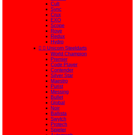
Cult
Sync
Crux
EXO
Scope
Rove
Redux
Hydro


Unicorn Steeldarts
World Champion
Premier
Code Player
Contender
Silver Star
Maestro
Purist
Messing
Bullet
Global
Noir
Ballista
Swytch
Protech
Spieler