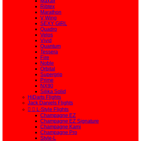
Maxair
Ribtex
Marathon
V Wing
SEXY GIRL
Quadro
Velos
Vivid
Quantum
Tessera
Fire
Noble
Orbital
Supergrip
Prime
NX90
Silika Solid
HiDarts Flights
Jack Daniels Flights


L-Style Flights
Champagne EZ
Champagne EZ Signature
Champagne Kami
Champagne Pro
Style-L