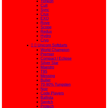
Yohkoh
Cult
Sync
Crux
EXO
Rove
Scope
Redux
Hydro
Cryo


Unicorn Softdarts
World Champion
Premier
Compact / Eclipse
Silver Star
Maestro
T95
Messing
Bullet
70-90% Tungsten
Noir
Code Players
Ballista
Swytch
Protech