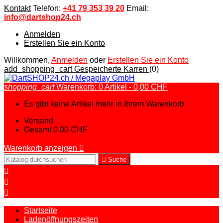
Kontakt
Telefon:
+41 79 353 39 20
Email:
info@dartshop24.ch
Anmelden
Erstellen Sie ein Konto
Willkommen,
Anmelden
oder
Erstellen Sie ein Konto
add_shopping_cart
Gespeicherte Karren
(0)
shopping_cart
Warenkorb:
0
Artikel - 0,00 CHF
Es gibt keine Artikel mehr in Ihrem Warenkorb
Versand
Gesamt
0,00 CHF
Warenkorb anzeigen


Suche



Startseite
Ladenöffnungszeiten