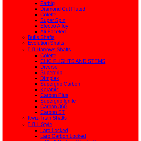
Farbig
Diamond Cut Fluted
Colette
Super Spin
Electro Alloy
Ali Faceted
Bulls Shafts
Evolution Shafts


Harrows Shafts
Colette
CLIC FLIGHTS AND STEMS
Diverse
Supergrip
Dimplex
Supergrip Carbon
Keramic
Carbon Plus
Supergrip Ignite
Carbon 360
Carbon ST
Kwiz-Titan Shafts


L-Style
Laro Locked
Laro Carbon Locked