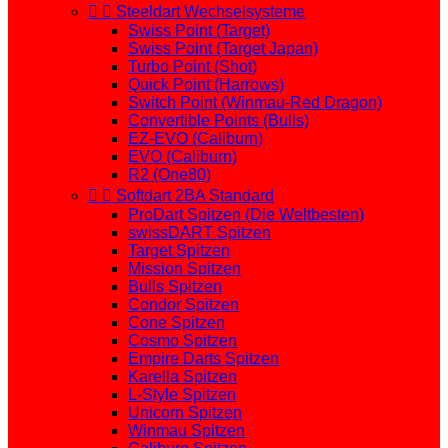


Steeldart Wechselsysteme
Swiss Point (Target)
Swiss Point (Target Japan)
Turbo Point (Shot)
Quick Point (Harrows)
Switch Point (Winmau-Red Dragon)
Convertible Points (Bulls)
EZ-EVO (Caliburn)
EVO (Caliburn)
R2 (One80)


Softdart 2BA Standard
ProDart Spitzen (Die Weltbesten)
swissDART Spitzen
Target Spitzen
Mission Spitzen
Bulls Spitzen
Condor Spitzen
Cone Spitzen
Cosmo Spitzen
Empire Darts Spitzen
Karella Spitzen
L-Style Spitzen
Unicorn Spitzen
Winmau Spitzen