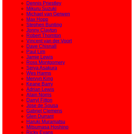
Dennis Priestley
Mikuru Suzuki
Michael van Gerwen
Max Hopp
Stephen Bunting
Jonny Clayton
Robert Thornton
Vincent van der Voort
Dave Chisnall
Paul Lim
Jamie Lewis
Ross Montgomery
Seiya Asakura
Wes Harms
Mervyn King
Keane Barry
Adrian Lewis
Alain Norris
Darryl Fitton
Jose de Sousa
Gabriel Clemens
Glen Durrant
Haruki Muramatsu
Mitsumasa Hoshino
Ricky Evans