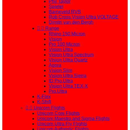
Phil Taylor
Spieler
Barneveld RVB
Rob Cross Vision Ultra VOLTAGE
Dimitri van den Bergh


Range
Rhino 150 Micron
Vision
Pro 100 Micron
Vision Ultra
Vision Ultra Spectrum
Vision Ultra Quartz
Agora
Vision Slim
Vision Ultra Sierra
ID Pro.Ultra
Vision Ultra TEX-X
Pro.Ultra
K-Flex
K-Shift


Unicorn Flights
Unicorn Core Flights
Unicorn Maestro and Sigma Flights
Unicorn Ultra Fly Flights
Unicorn Authentic Flights