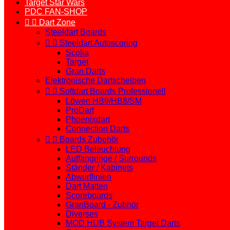
Target Star Wars
PDC FAN-SHOP


Dart Zone
Steeldart Boards


Steeldart Autoscoring
Scolia
Target
Gran Darts
Elektronische Dartscheiben


Softdart Boards Professionell
Löwen HB9/HB8/SM
ProDart
Phoenixdart
Connection Darts


Boards Zubehör
LED Beleuchtung
Auffangringe / Surrounds
Ständer / Kabinets
Abwurflinien
Dart Matten
Scoreboards
GranBoard - Zubhör
Diverses
MOD HUB System Target Darts