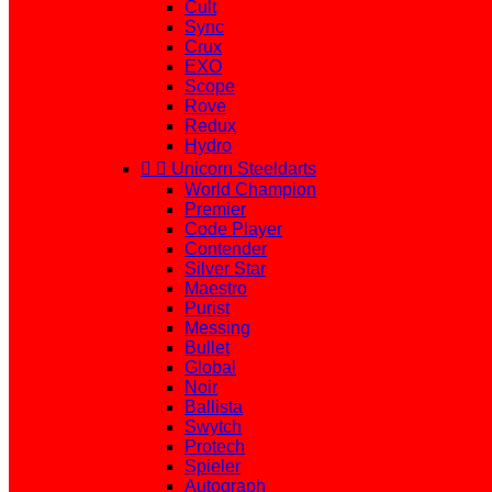
Cult
Sync
Crux
EXO
Scope
Rove
Redux
Hydro


Unicorn Steeldarts
World Champion
Premier
Code Player
Contender
Silver Star
Maestro
Purist
Messing
Bullet
Global
Noir
Ballista
Swytch
Protech
Spieler
Autograph