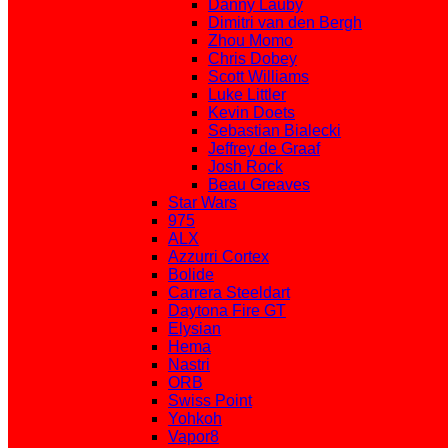
Danny Lauby
Dimitri van den Bergh
Zhou Momo
Chris Dobey
Scott Williams
Luke Littler
Kevin Doets
Sebastian Bialecki
Jeffrey de Graaf
Josh Rock
Beau Greaves
Star Wars
975
ALX
Azzurri Cortex
Bolide
Carrera Steeldart
Daytona Fire GT
Elysian
Hema
Nastri
ORB
Swiss Point
Yohkoh
Vapor8