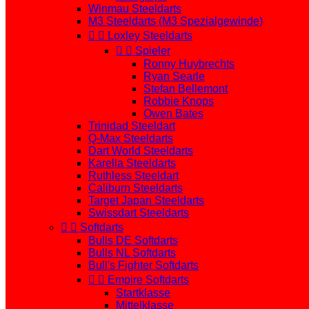
Winmau Steeldarts
M3 Steeldarts (M3 Spezialgewinde)


Loxley Steeldarts


Spieler
Ronny Huybrechts
Ryan Searle
Stefan Bellemont
Robbie Knops
Owen Bates
Trinidad Steeldart
Q-Max Steeldarts
Dart World Steeldarts
Karella Steeldarts
Ruthless Steeldart
Caliburn Steeldarts
Target Japan Steeldarts
Swissdart Steeldarts


Softdarts
Bulls DE Softdarts
Bulls NL Softdarts
Bull's Fighter Softdarts


Empire Softdarts
Startklasse
Mittelklasse