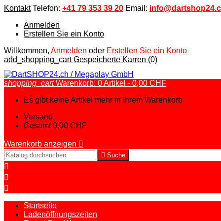
Kontakt
Telefon:
+41 79 353 39 20
Email:
info@dartshop24.
Anmelden
Erstellen Sie ein Konto
Willkommen,
Anmelden
oder
Erstellen Sie ein Konto
add_shopping_cart
Gespeicherte Karren
(0)
shopping_cart
Warenkorb:
0
Artikel - 0,00 CHF
Es gibt keine Artikel mehr in Ihrem Warenkorb
Versand
Gesamt
0,00 CHF
Warenkorb anzeigen


Suche



Startseite
Ladenöffnungszeiten