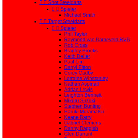


Shot Steeldarts


Spieler
Michael Smith


Target Steeldarts


Spieler
Phil Taylor
Raymond van Barneveld RVB
Rob Cross
Bradley Brooks
Keith Deller
Paul Lim
Darryl Fitton
Corey Cadby
Lorraine Winstanley
Nathan Aspinall
Adrian Lewis
Leighton Bennett
Mikuru Suzuki
Stephen Bunting
Haruki Muramatsu
Keane Barry
Gabriel Clemens
Danny Baggish
Glen Durrant