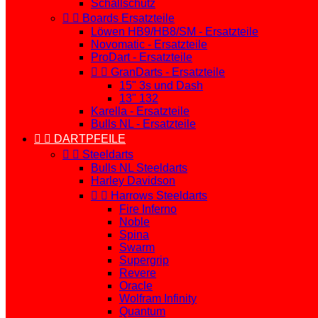
Schallschutz


Boards Ersatzteile
Löwen HB9/HB8/SM - Ersatzteile
Novomatic - Ersatzteile
ProDart - Ersatzteile


GranDarts - Ersatzteile
15" 3s und Dash
13" 132
Karella - Ersatzteile
Bulls NL - Ersatzteile


DARTPFEILE


Steeldarts
Bulls NL Steeldarts
Harley Davidson


Harrows Steeldarts
Fire Inferno
Noble
Spina
Swarm
Supergrip
Revere
Oracle
Wolfram Infinity
Quantum