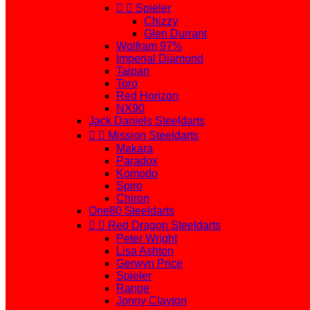


Spieler
Chizzy
Glen Durrant
Wolfram 97%
Imperial Diamond
Taipan
Toro
Red Horizon
NX90
Jack Daniels Steeldarts


Mission Steeldarts
Makara
Paradox
Komodo
Spiro
Chiron
One80 Steeldarts


Red Dragon Steeldarts
Peter Wright
Lisa Ashton
Gerwyn Price
Spieler
Range
Jonny Clayton