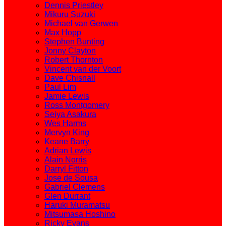
Dennis Priestley
Mikuru Suzuki
Michael van Gerwen
Max Hopp
Stephen Bunting
Jonny Clayton
Robert Thornton
Vincent van der Voort
Dave Chisnall
Paul Lim
Jamie Lewis
Ross Montgomery
Seiya Asakura
Wes Harms
Mervyn King
Keane Barry
Adrian Lewis
Alain Norris
Darryl Fitton
Jose de Sousa
Gabriel Clemens
Glen Durrant
Haruki Muramatsu
Mitsumasa Hoshino
Ricky Evans