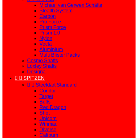
Michael van Gerwen Schäfte
Stealth System
Carbon
Pro Force
Prism Force
Prism 1.0
Nylon
Vecta
Aluminium
Multi Blister Packs
Cosmo Shafts
Loxley Shafts
Designa


SPITZEN


Steeldart Standard
Condor
Target
Bulls
Red Dragon
Shot
Unicorn
Winmau
Diverse
Caliburn