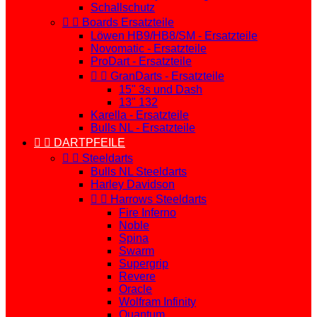
Schallschutz


Boards Ersatzteile
Löwen HB9/HB8/SM - Ersatzteile
Novomatic - Ersatzteile
ProDart - Ersatzteile


GranDarts - Ersatzteile
15" 3s und Dash
13" 132
Karella - Ersatzteile
Bulls NL - Ersatzteile


DARTPFEILE


Steeldarts
Bulls NL Steeldarts
Harley Davidson


Harrows Steeldarts
Fire Inferno
Noble
Spina
Swarm
Supergrip
Revere
Oracle
Wolfram Infinity
Quantum