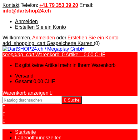
Kontakt
Telefon:
+41 79 353 39 20
Email:
info@dartshop24.ch
Anmelden
Erstellen Sie ein Konto
Willkommen,
Anmelden
oder
Erstellen Sie ein Konto
add_shopping_cart
Gespeicherte Karren
(0)
shopping_cart
Warenkorb:
0
Artikel - 0,00 CHF
Es gibt keine Artikel mehr in Ihrem Warenkorb
Versand
Gesamt
0,00 CHF
Warenkorb anzeigen


Suche



Startseite
Ladenöffnungszeiten