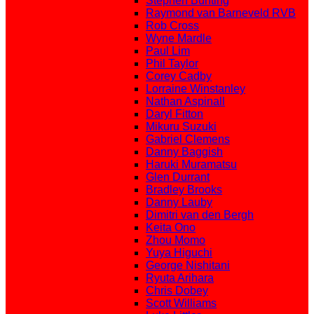
Stephen Bunting
Raymond van Barneveld RVB
Rob Cross
Wyne Mardle
Paul Lim
Phil Taylor
Corey Cadby
Lorraine Winstanley
Nathan Aspinall
Daryl Fitton
Mikuru Suzuki
Gabriel Clemens
Danny Baggish
Haruki Muramatsu
Glen Durrant
Bradley Brooks
Danny Lauby
Dimitri van den Bergh
Keita Ono
Zhou Momo
Yuya Higuchi
George Nishitani
Ryuta Arihara
Chris Dobey
Scott Williams