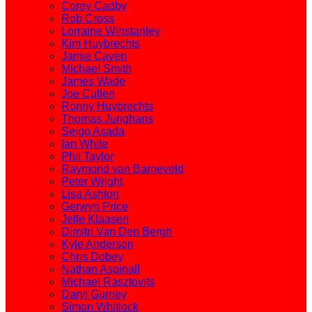
Corey Cadby
Rob Cross
Lorraine Winstanley
Kim Huybrechts
Jamie Caven
Michael Smith
James Wade
Joe Cullen
Ronny Huybrechts
Thomas Junghans
Seigo Asada
Ian White
Phil Taylor
Raymond van Barneveld
Peter Wright
Lisa Ashton
Gerwyn Price
Jelle Klaasen
Dimitri Van Den Bergh
Kyle Anderson
Chris Dobey
Nathan Aspinall
Michael Rasztovits
Daryl Gurney
Simon Whitlock