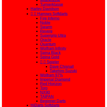
Mittelklasse
Turnierklasse
Harley Davidson


Harrows Softdarts
Fire Inferno
Noble
Swarm
Revere
Supergrip Ultra
Oracle
Quantum
Wolfram Infinity
Spina Black
Spina Gold


Spieler
Dave Chisnall
Takehiro Suzuki
Wolfram 97%
Imperial Diamond
Red Horizon
Toro
NX90
TAIPAN
Beginner Darts
HiDarts Softdarts