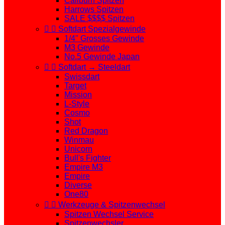
Caliburn Spitzen
Harrows Spitzen
SALE $$$$ Spitzen


Softdart Spezialgewinde
1/4" Grosses Gewinde
M3 Gewinde
No.5 Gewinde Japan


Softdart → Steeldart
Swissdart
Target
Mission
L-Style
Cosmo
Shot
Red Dragon
Winmau
Unicorn
Bull's Fighter
Empire M3
Empire
Diverse
One80


Werkzeuge & Spitzenwechsel
Spitzen Wechsel Service
Spitzenwechsler