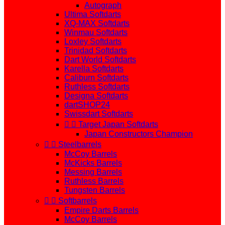
Autograph
Ultima Softdarts
XQ-MAX Softdarts
Winmau Softdarts
Loxley Softdarts
Trinidad Softdarts
Dart World Softdarts
Karella Softdarts
Caliburn Softdarts
Ruthless Softdarts
Designa Softdarts
dartSHOP24
Swissdart Softdarts


Target Japan Softdarts
Japan Constructors Champion


Steelbarrels
McCoy Barrels
McKicks Barrels
Messing Barrels
Ruthless Barrels
Tungsten Barrels


Softbarrels
Empire Darts Barrels
McCoy Barrels