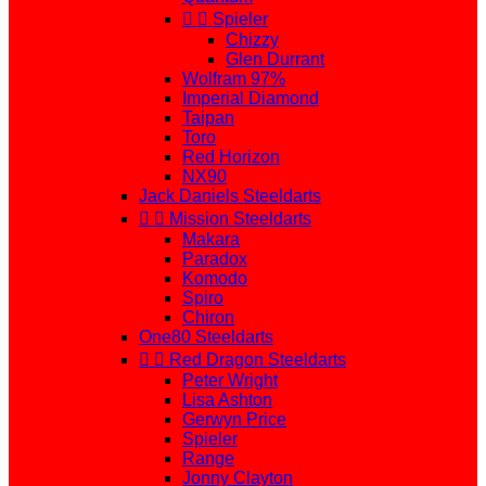


Spieler
Chizzy
Glen Durrant
Wolfram 97%
Imperial Diamond
Taipan
Toro
Red Horizon
NX90
Jack Daniels Steeldarts


Mission Steeldarts
Makara
Paradox
Komodo
Spiro
Chiron
One80 Steeldarts


Red Dragon Steeldarts
Peter Wright
Lisa Ashton
Gerwyn Price
Spieler
Range
Jonny Clayton