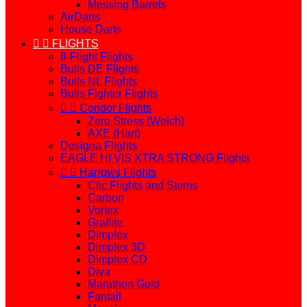
Messing Barrels
AirDarts
House Darts


FLIGHTS
8-Flight Flights
Bulls DE Flights
Bulls NL Flights
Bulls Fighter Flights


Condor Flights
Zero Stress (Weich)
AXE (Hart)
Designa Flights
EAGLE HI VIS XTRA STRONG Flights


Harrows Flights
Clic Flights and Stems
Carbon
Vortex
Graflite
Dimplex
Dimplex 3D
Dimplex CD
Diva
Marathon Gold
Fantail