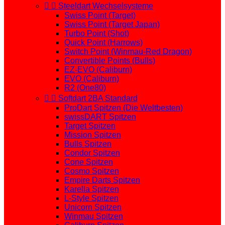


Steeldart Wechselsysteme
Swiss Point (Target)
Swiss Point (Target Japan)
Turbo Point (Shot)
Quick Point (Harrows)
Switch Point (Winmau-Red Dragon)
Convertible Points (Bulls)
EZ-EVO (Caliburn)
EVO (Caliburn)
R2 (One80)


Softdart 2BA Standard
ProDart Spitzen (Die Weltbesten)
swissDART Spitzen
Target Spitzen
Mission Spitzen
Bulls Spitzen
Condor Spitzen
Cone Spitzen
Cosmo Spitzen
Empire Darts Spitzen
Karella Spitzen
L-Style Spitzen
Unicorn Spitzen
Winmau Spitzen