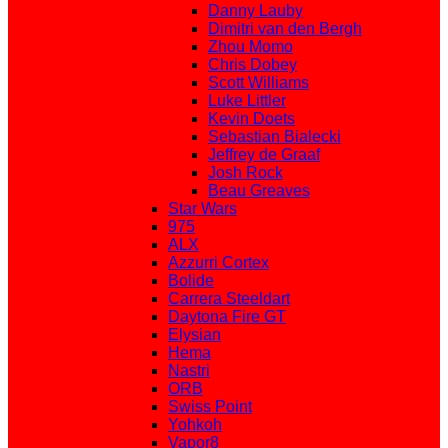
Danny Lauby
Dimitri van den Bergh
Zhou Momo
Chris Dobey
Scott Williams
Luke Littler
Kevin Doets
Sebastian Bialecki
Jeffrey de Graaf
Josh Rock
Beau Greaves
Star Wars
975
ALX
Azzurri Cortex
Bolide
Carrera Steeldart
Daytona Fire GT
Elysian
Hema
Nastri
ORB
Swiss Point
Yohkoh
Vapor8