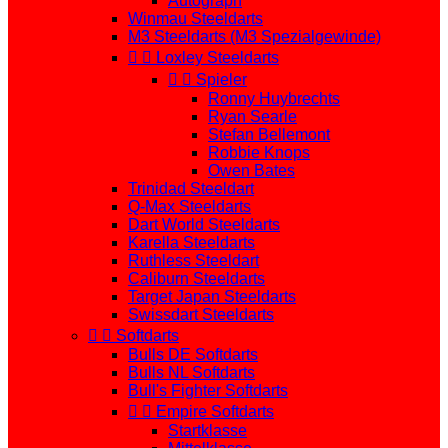
Autograph
Winmau Steeldarts
M3 Steeldarts (M3 Spezialgewinde)


Loxley Steeldarts


Spieler
Ronny Huybrechts
Ryan Searle
Stefan Bellemont
Robbie Knops
Owen Bates
Trinidad Steeldart
Q-Max Steeldarts
Dart World Steeldarts
Karella Steeldarts
Ruthless Steeldart
Caliburn Steeldarts
Target Japan Steeldarts
Swissdart Steeldarts


Softdarts
Bulls DE Softdarts
Bulls NL Softdarts
Bull's Fighter Softdarts


Empire Softdarts
Startklasse