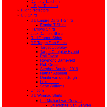
Dynasty Taschen
L-Style Taschen
Flight Protectors


Shirts


Empire Darts T-Shirts
Empire T-Shirts
Harrows Shirts
Jack Daniels Shirts
Red Dragon Shirts


Target Dart Shirts
Target Coolplay
Target Coolplay Hybrid
Phil Taylor
Raymond Barneveld
Rob Cross
Stephen Bunting 2019
Nathan Aspinall
Dimitri van den Bergh
Luke Littler
Scott Williams
Unicorn


Winmau Shirts


Michael van Gerwen
QX Michael van Gerwen