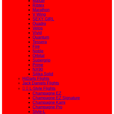
Maxair
Ribtex
Marathon
V Wing
SEXY GIRL
Quadro
Velos
Vivid
Quantum
Tessera
Fire
Noble
Orbital
Supergrip
Prime
NX90
Silika Solid
HiDarts Flights
Jack Daniels Flights


L-Style Flights
Champagne EZ
Champagne EZ Signature
Champagne Kami
Champagne Pro
Style-L