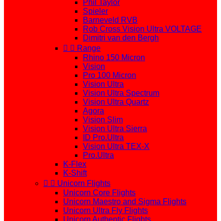
Phil Taylor
Spieler
Barneveld RVB
Rob Cross Vision Ultra VOLTAGE
Dimitri van den Bergh


Range
Rhino 150 Micron
Vision
Pro 100 Micron
Vision Ultra
Vision Ultra Spectrum
Vision Ultra Quartz
Agora
Vision Slim
Vision Ultra Sierra
ID Pro.Ultra
Vision Ultra TEX-X
Pro.Ultra
K-Flex
K-Shift


Unicorn Flights
Unicorn Core Flights
Unicorn Maestro and Sigma Flights
Unicorn Ultra Fly Flights
Unicorn Authentic Flights