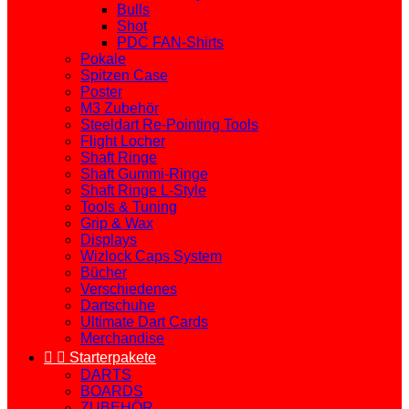
Bulls
Shot
PDC FAN-Shirts
Pokale
Spitzen Case
Poster
M3 Zubehör
Steeldart Re-Pointing Tools
Flight Locher
Shaft Ringe
Shaft Gummi-Ringe
Shaft Ringe L-Style
Tools & Tuning
Grip & Wax
Displays
Wizlock Caps System
Bücher
Verschiedenes
Dartschuhe
Ultimate Dart Cards
Merchandise


Starterpakete
DARTS
BOARDS
ZUBEHÖR