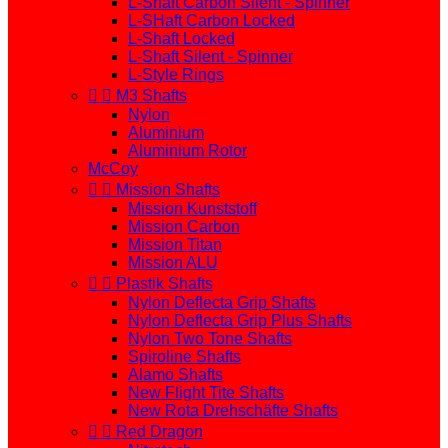
L-Shaft Carbon Silent - Spinner
L-SHaft Carbon Locked
L-Shaft Locked
L-Shaft Silent - Spinner
L-Style Rings


M3 Shafts
Nylon
Aluminium
Aluminium Rotor
McCoy


Mission Shafts
Mission Kunststoff
Mission Carbon
Mission Titan
Mission ALU


Plastik Shafts
Nylon Deflecta Grip Shafts
Nylon Deflecta Grip Plus Shafts
Nylon Two Tone Shafts
Spiroline Shafts
Alamo Shafts
New Flight Tite Shafts
New Rota Drehschäfte Shafts


Red Dragon