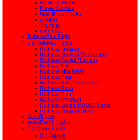
Hardcore Flights
Player Combos
Multi Blister Packs
Airwing
Yin Yang
Nitro Flite
Robson Plus Flight


Ruthless Flights
Ruthless Amazon
Ruthless Amazon Transparent
Ruthless Fantail / Lantern
Ruthless Kite
Ruthless Mini Retro
Ruthless Pear
Ruthless R4X Transparent
Ruthless Retro
Ruthless Slim
Ruthless Standard
Ruthless Venom HD150 Flights
Ruthless Amazon Silver
Shot Flights
swissDART Flights


Target Flights


Spieler