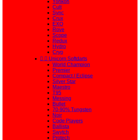
Yohkoh
Cult
Sync
Crux
EXO
Rove
Scope
Redux
Hydro
Cryo


Unicorn Softdarts
World Champion
Premier
Compact / Eclipse
Silver Star
Maestro
T95
Messing
Bullet
70-90% Tungsten
Noir
Code Players
Ballista
Swytch
Protech