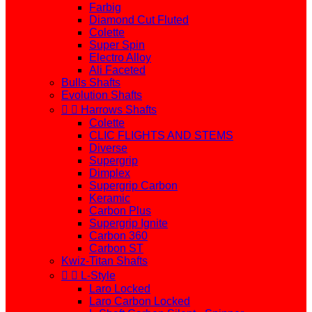
Farbig
Diamond Cut Fluted
Colette
Super Spin
Electro Alloy
Ali Faceted
Bulls Shafts
Evolution Shafts


Harrows Shafts
Colette
CLIC FLIGHTS AND STEMS
Diverse
Supergrip
Dimplex
Supergrip Carbon
Keramic
Carbon Plus
Supergrip Ignite
Carbon 360
Carbon ST
Kwiz-Titan Shafts


L-Style
Laro Locked
Laro Carbon Locked