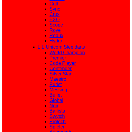
Cult
Sync
Crux
EXO
Scope
Rove
Redux
Hydro


Unicorn Steeldarts
World Champion
Premier
Code Player
Contender
Silver Star
Maestro
Purist
Messing
Bullet
Global
Noir
Ballista
Swytch
Protech
Spieler