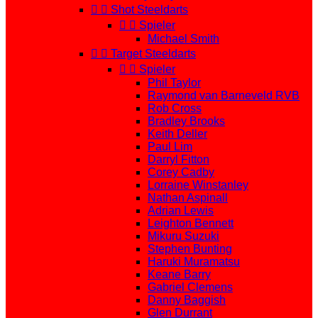


Shot Steeldarts


Spieler
Michael Smith


Target Steeldarts


Spieler
Phil Taylor
Raymond van Barneveld RVB
Rob Cross
Bradley Brooks
Keith Deller
Paul Lim
Darryl Fitton
Corey Cadby
Lorraine Winstanley
Nathan Aspinall
Adrian Lewis
Leighton Bennett
Mikuru Suzuki
Stephen Bunting
Haruki Muramatsu
Keane Barry
Gabriel Clemens
Danny Baggish
Glen Durrant