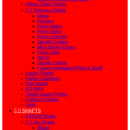
Ultima Darts Flights


Winmau Flights
Mega
Playboy
Prism Alpha
Prism Delta
Rock Legends
Stealth System
Multi Blister Packs
Prism Zeta
Rhino
Spieler Flights
Fusion Integrated Flight & Shaft
Loxley Flights
Harley Davidson
Dart World
XQ-MAX
Target Japan Flights
Caliburn Flights
Goat


SHAFTS
8-Flight Shafts


Alu Shafts
Silber