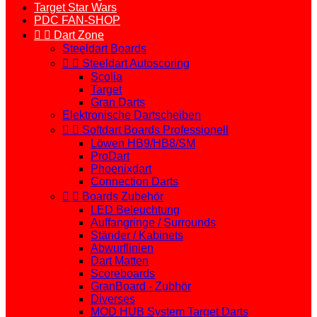
Target Star Wars
PDC FAN-SHOP


Dart Zone
Steeldart Boards


Steeldart Autoscoring
Scolia
Target
Gran Darts
Elektronische Dartscheiben


Softdart Boards Professionell
Löwen HB9/HB8/SM
ProDart
Phoenixdart
Connection Darts


Boards Zubehör
LED Beleuchtung
Auffangringe / Surrounds
Ständer / Kabinets
Abwurflinien
Dart Matten
Scoreboards
GranBoard - Zubhör
Diverses
MOD HUB System Target Darts