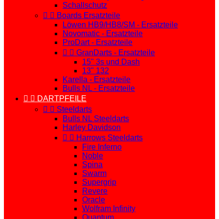
Schallschutz


Boards Ersatzteile
Löwen HB9/HB8/SM - Ersatzteile
Novomatic - Ersatzteile
ProDart - Ersatzteile


GranDarts - Ersatzteile
15" 3s und Dash
13" 132
Karella - Ersatzteile
Bulls NL - Ersatzteile


DARTPFEILE


Steeldarts
Bulls NL Steeldarts
Harley Davidson


Harrows Steeldarts
Fire Inferno
Noble
Spina
Swarm
Supergrip
Revere
Oracle
Wolfram Infinity
Quantum