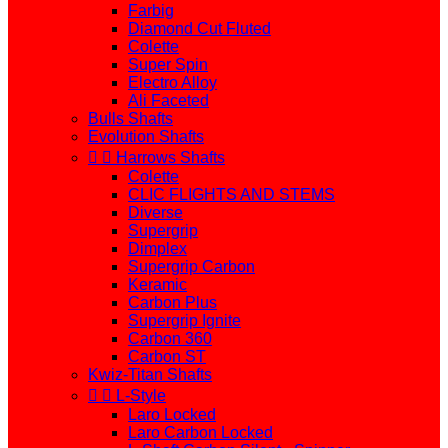
Farbig
Diamond Cut Fluted
Colette
Super Spin
Electro Alloy
Ali Faceted
Bulls Shafts
Evolution Shafts


Harrows Shafts
Colette
CLIC FLIGHTS AND STEMS
Diverse
Supergrip
Dimplex
Supergrip Carbon
Keramic
Carbon Plus
Supergrip Ignite
Carbon 360
Carbon ST
Kwiz-Titan Shafts


L-Style
Laro Locked
Laro Carbon Locked