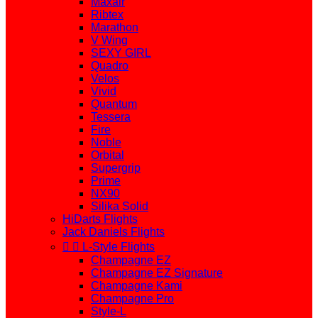
Maxair
Ribtex
Marathon
V Wing
SEXY GIRL
Quadro
Velos
Vivid
Quantum
Tessera
Fire
Noble
Orbital
Supergrip
Prime
NX90
Silika Solid
HiDarts Flights
Jack Daniels Flights


L-Style Flights
Champagne EZ
Champagne EZ Signature
Champagne Kami
Champagne Pro
Style-L