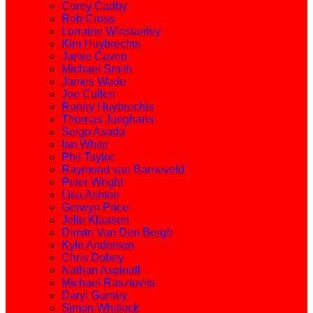
Corey Cadby
Rob Cross
Lorraine Winstanley
Kim Huybrechts
Jamie Caven
Michael Smith
James Wade
Joe Cullen
Ronny Huybrechts
Thomas Junghans
Seigo Asada
Ian White
Phil Taylor
Raymond van Barneveld
Peter Wright
Lisa Ashton
Gerwyn Price
Jelle Klaasen
Dimitri Van Den Bergh
Kyle Anderson
Chris Dobey
Nathan Aspinall
Michael Rasztovits
Daryl Gurney
Simon Whitlock