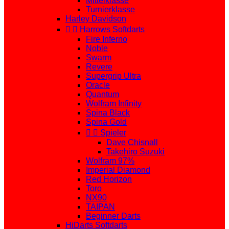
Mittelklasse
Turnierklasse
Harley Davidson


Harrows Softdarts
Fire Inferno
Noble
Swarm
Revere
Supergrip Ultra
Oracle
Quantum
Wolfram Infinity
Spina Black
Spina Gold


Spieler
Dave Chisnall
Takehiro Suzuki
Wolfram 97%
Imperial Diamond
Red Horizon
Toro
NX90
TAIPAN
Beginner Darts
HiDarts Softdarts