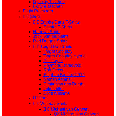
Dynasty Taschen
L-Style Taschen
Flight Protectors


Shirts


Empire Darts T-Shirts
Empire T-Shirts
Harrows Shirts
Jack Daniels Shirts
Red Dragon Shirts


Target Dart Shirts
Target Coolplay
Target Coolplay Hybrid
Phil Taylor
Raymond Barneveld
Rob Cross
Stephen Bunting 2019
Nathan Aspinall
Dimitri van den Bergh
Luke Littler
Scott Williams
Unicorn


Winmau Shirts


Michael van Gerwen
QX Michael van Gerwen