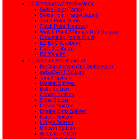


Steeldart Wechselsysteme
Swiss Point (Target)
Swiss Point (Target Japan)
Turbo Point (Shot)
Quick Point (Harrows)
Switch Point (Winmau-Red Dragon)
Convertible Points (Bulls)
EZ-EVO (Caliburn)
EVO (Caliburn)
R2 (One80)


Softdart 2BA Standard
ProDart Spitzen (Die Weltbesten)
swissDART Spitzen
Target Spitzen
Mission Spitzen
Bulls Spitzen
Condor Spitzen
Cone Spitzen
Cosmo Spitzen
Empire Darts Spitzen
Karella Spitzen
L-Style Spitzen
Unicorn Spitzen
Winmau Spitzen