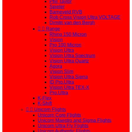
Phil Taylor
Spieler
Barneveld RVB
Rob Cross Vision Ultra VOLTAGE
Dimitri van den Bergh


Range
Rhino 150 Micron
Vision
Pro 100 Micron
Vision Ultra
Vision Ultra Spectrum
Vision Ultra Quartz
Agora
Vision Slim
Vision Ultra Sierra
ID Pro.Ultra
Vision Ultra TEX-X
Pro.Ultra
K-Flex
K-Shift


Unicorn Flights
Unicorn Core Flights
Unicorn Maestro and Sigma Flights
Unicorn Ultra Fly Flights
Unicorn Authentic Flights