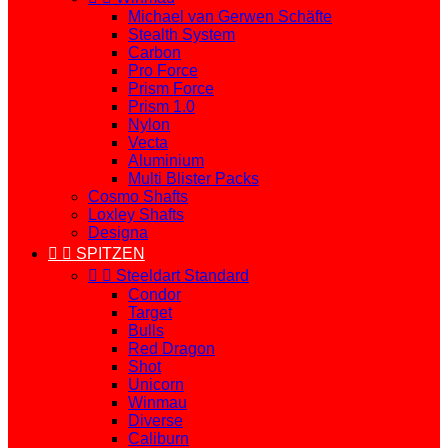
Michael van Gerwen Schäfte
Stealth System
Carbon
Pro Force
Prism Force
Prism 1.0
Nylon
Vecta
Aluminium
Multi Blister Packs
Cosmo Shafts
Loxley Shafts
Designa


SPITZEN


Steeldart Standard
Condor
Target
Bulls
Red Dragon
Shot
Unicorn
Winmau
Diverse
Caliburn