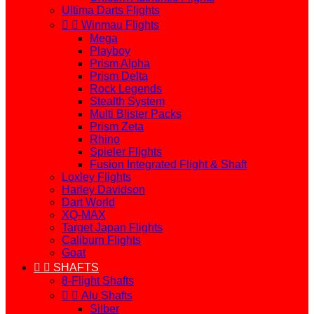
Ultima Darts Flights


Winmau Flights
Mega
Playboy
Prism Alpha
Prism Delta
Rock Legends
Stealth System
Multi Blister Packs
Prism Zeta
Rhino
Spieler Flights
Fusion Integrated Flight & Shaft
Loxley Flights
Harley Davidson
Dart World
XQ-MAX
Target Japan Flights
Caliburn Flights
Goat


SHAFTS
8-Flight Shafts


Alu Shafts
Silber