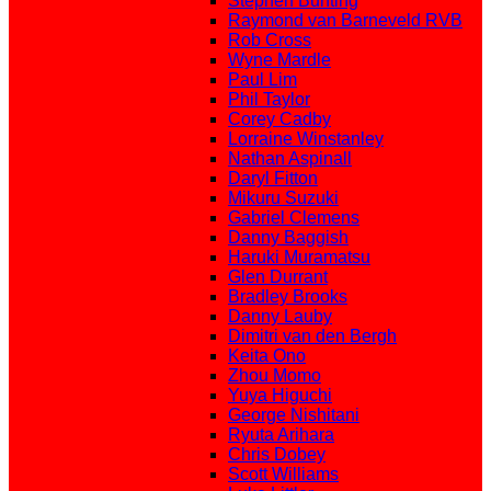
Stephen Bunting
Raymond van Barneveld RVB
Rob Cross
Wyne Mardle
Paul Lim
Phil Taylor
Corey Cadby
Lorraine Winstanley
Nathan Aspinall
Daryl Fitton
Mikuru Suzuki
Gabriel Clemens
Danny Baggish
Haruki Muramatsu
Glen Durrant
Bradley Brooks
Danny Lauby
Dimitri van den Bergh
Keita Ono
Zhou Momo
Yuya Higuchi
George Nishitani
Ryuta Arihara
Chris Dobey
Scott Williams