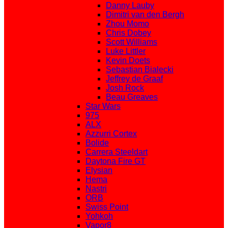
Danny Lauby
Dimitri van den Bergh
Zhou Momo
Chris Dobey
Scott Williams
Luke Littler
Kevin Doets
Sebastian Bialecki
Jeffrey de Graaf
Josh Rock
Beau Greaves
Star Wars
975
ALX
Azzurri Cortex
Bolide
Carrera Steeldart
Daytona Fire GT
Elysian
Hema
Nastri
ORB
Swiss Point
Yohkoh
Vapor8