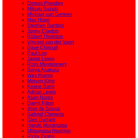
Dennis Priestley
Mikuru Suzuki
Michael van Gerwen
Max Hopp
Stephen Bunting
Jonny Clayton
Robert Thornton
Vincent van der Voort
Dave Chisnall
Paul Lim
Jamie Lewis
Ross Montgomery
Seiya Asakura
Wes Harms
Mervyn King
Keane Barry
Adrian Lewis
Alain Norris
Darryl Fitton
Jose de Sousa
Gabriel Clemens
Glen Durrant
Haruki Muramatsu
Mitsumasa Hoshino
Ricky Evans