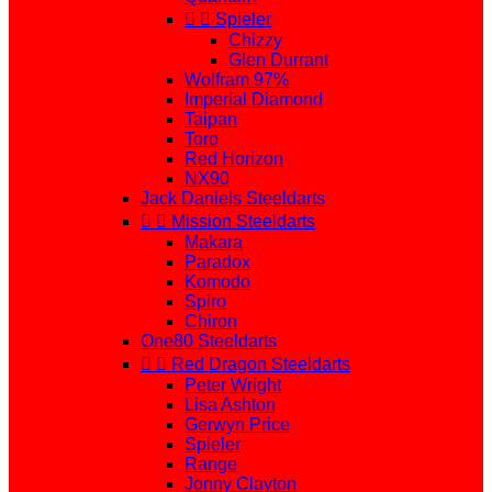


Spieler
Chizzy
Glen Durrant
Wolfram 97%
Imperial Diamond
Taipan
Toro
Red Horizon
NX90
Jack Daniels Steeldarts


Mission Steeldarts
Makara
Paradox
Komodo
Spiro
Chiron
One80 Steeldarts


Red Dragon Steeldarts
Peter Wright
Lisa Ashton
Gerwyn Price
Spieler
Range
Jonny Clayton