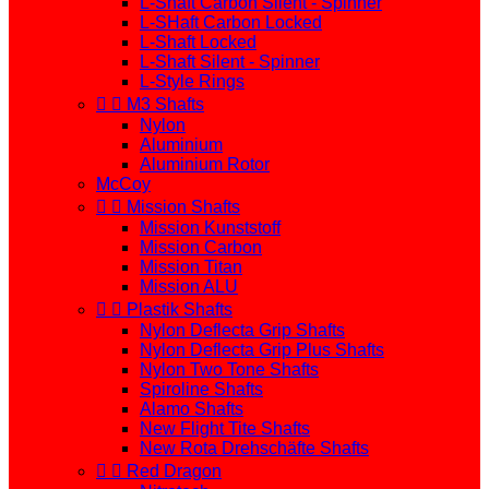
L-Shaft Carbon Silent - Spinner
L-SHaft Carbon Locked
L-Shaft Locked
L-Shaft Silent - Spinner
L-Style Rings


M3 Shafts
Nylon
Aluminium
Aluminium Rotor
McCoy


Mission Shafts
Mission Kunststoff
Mission Carbon
Mission Titan
Mission ALU


Plastik Shafts
Nylon Deflecta Grip Shafts
Nylon Deflecta Grip Plus Shafts
Nylon Two Tone Shafts
Spiroline Shafts
Alamo Shafts
New Flight Tite Shafts
New Rota Drehschäfte Shafts


Red Dragon