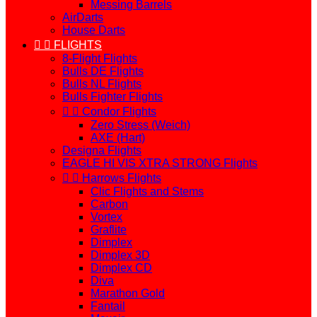
Messing Barrels
AirDarts
House Darts


FLIGHTS
8-Flight Flights
Bulls DE Flights
Bulls NL Flights
Bulls Fighter Flights


Condor Flights
Zero Stress (Weich)
AXE (Hart)
Designa Flights
EAGLE HI VIS XTRA STRONG Flights


Harrows Flights
Clic Flights and Stems
Carbon
Vortex
Graflite
Dimplex
Dimplex 3D
Dimplex CD
Diva
Marathon Gold
Fantail