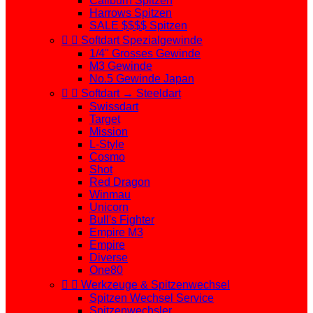
Caliburn Spitzen
Harrows Spitzen
SALE $$$$ Spitzen


Softdart Spezialgewinde
1/4" Grosses Gewinde
M3 Gewinde
No.5 Gewinde Japan


Softdart → Steeldart
Swissdart
Target
Mission
L-Style
Cosmo
Shot
Red Dragon
Winmau
Unicorn
Bull's Fighter
Empire M3
Empire
Diverse
One80


Werkzeuge & Spitzenwechsel
Spitzen Wechsel Service
Spitzenwechsler