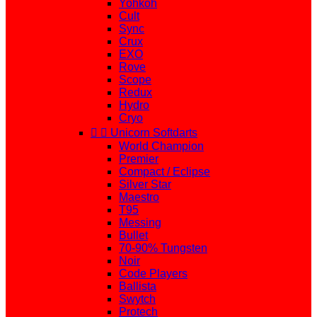
Yohkoh
Cult
Sync
Crux
EXO
Rove
Scope
Redux
Hydro
Cryo


Unicorn Softdarts
World Champion
Premier
Compact / Eclipse
Silver Star
Maestro
T95
Messing
Bullet
70-90% Tungsten
Noir
Code Players
Ballista
Swytch
Protech