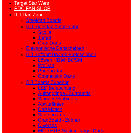
Target Star Wars
PDC FAN-SHOP


Dart Zone
Steeldart Boards


Steeldart Autoscoring
Scolia
Target
Gran Darts
Elektronische Dartscheiben


Softdart Boards Professionell
Löwen HB9/HB8/SM
ProDart
Phoenixdart
Connection Darts


Boards Zubehör
LED Beleuchtung
Auffangringe / Surrounds
Ständer / Kabinets
Abwurflinien
Dart Matten
Scoreboards
GranBoard - Zubhör
Diverses
MOD HUB System Target Darts