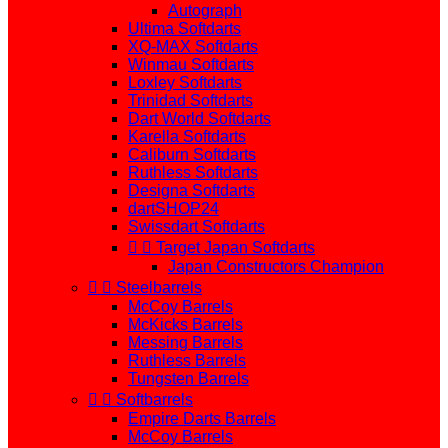
Autograph
Ultima Softdarts
XQ-MAX Softdarts
Winmau Softdarts
Loxley Softdarts
Trinidad Softdarts
Dart World Softdarts
Karella Softdarts
Caliburn Softdarts
Ruthless Softdarts
Designa Softdarts
dartSHOP24
Swissdart Softdarts


Target Japan Softdarts
Japan Constructors Champion


Steelbarrels
McCoy Barrels
McKicks Barrels
Messing Barrels
Ruthless Barrels
Tungsten Barrels


Softbarrels
Empire Darts Barrels
McCoy Barrels