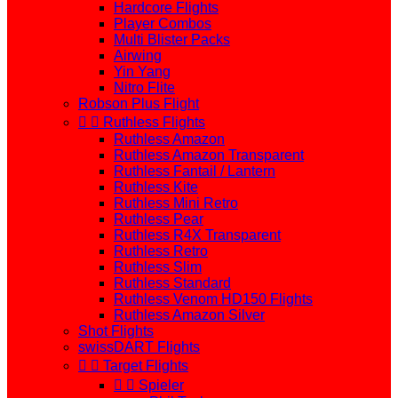
Hardcore Flights
Player Combos
Multi Blister Packs
Airwing
Yin Yang
Nitro Flite
Robson Plus Flight


Ruthless Flights
Ruthless Amazon
Ruthless Amazon Transparent
Ruthless Fantail / Lantern
Ruthless Kite
Ruthless Mini Retro
Ruthless Pear
Ruthless R4X Transparent
Ruthless Retro
Ruthless Slim
Ruthless Standard
Ruthless Venom HD150 Flights
Ruthless Amazon Silver
Shot Flights
swissDART Flights


Target Flights


Spieler