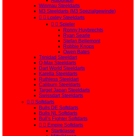
Autograph
Winmau Steeldarts
M3 Steeldarts (M3 Spezialgewinde)


Loxley Steeldarts


Spieler
Ronny Huybrechts
Ryan Searle
Stefan Bellemont
Robbie Knops
Owen Bates
Trinidad Steeldart
Q-Max Steeldarts
Dart World Steeldarts
Karella Steeldarts
Ruthless Steeldart
Caliburn Steeldarts
Target Japan Steeldarts
Swissdart Steeldarts


Softdarts
Bulls DE Softdarts
Bulls NL Softdarts
Bull's Fighter Softdarts


Empire Softdarts
Startklasse