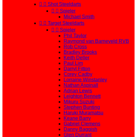


Shot Steeldarts


Spieler
Michael Smith


Target Steeldarts


Spieler
Phil Taylor
Raymond van Barneveld RVB
Rob Cross
Bradley Brooks
Keith Deller
Paul Lim
Darryl Fitton
Corey Cadby
Lorraine Winstanley
Nathan Aspinall
Adrian Lewis
Leighton Bennett
Mikuru Suzuki
Stephen Bunting
Haruki Muramatsu
Keane Barry
Gabriel Clemens
Danny Baggish
Glen Durrant