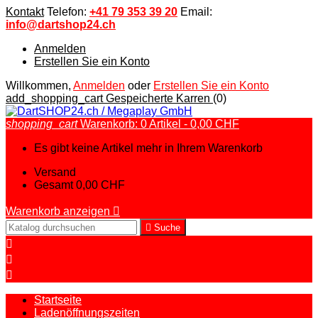
Kontakt
Telefon:
+41 79 353 39 20
Email:
info@dartshop24.ch
Anmelden
Erstellen Sie ein Konto
Willkommen,
Anmelden
oder
Erstellen Sie ein Konto
add_shopping_cart
Gespeicherte Karren
(0)
shopping_cart
Warenkorb:
0
Artikel - 0,00 CHF
Es gibt keine Artikel mehr in Ihrem Warenkorb
Versand
Gesamt
0,00 CHF
Warenkorb anzeigen


Suche



Startseite
Ladenöffnungszeiten