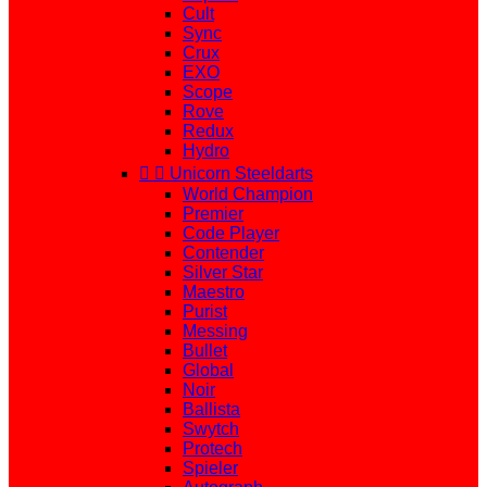
Cult
Sync
Crux
EXO
Scope
Rove
Redux
Hydro


Unicorn Steeldarts
World Champion
Premier
Code Player
Contender
Silver Star
Maestro
Purist
Messing
Bullet
Global
Noir
Ballista
Swytch
Protech
Spieler