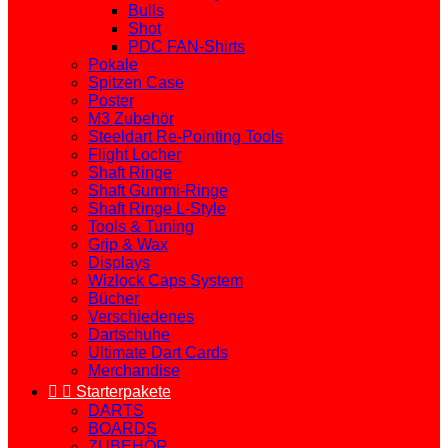
Bulls
Shot
PDC FAN-Shirts
Pokale
Spitzen Case
Poster
M3 Zubehör
Steeldart Re-Pointing Tools
Flight Locher
Shaft Ringe
Shaft Gummi-Ringe
Shaft Ringe L-Style
Tools & Tuning
Grip & Wax
Displays
Wizlock Caps System
Bücher
Verschiedenes
Dartschuhe
Ultimate Dart Cards
Merchandise


Starterpakete
DARTS
BOARDS
ZUBEHÖR