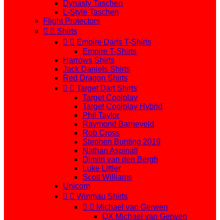
Dynasty Taschen
L-Style Taschen
Flight Protectors


Shirts


Empire Darts T-Shirts
Empire T-Shirts
Harrows Shirts
Jack Daniels Shirts
Red Dragon Shirts


Target Dart Shirts
Target Coolplay
Target Coolplay Hybrid
Phil Taylor
Raymond Barneveld
Rob Cross
Stephen Bunting 2019
Nathan Aspinall
Dimitri van den Bergh
Luke Littler
Scott Williams
Unicorn


Winmau Shirts


Michael van Gerwen
QX Michael van Gerwen