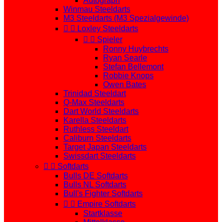
Autograph
Winmau Steeldarts
M3 Steeldarts (M3 Spezialgewinde)


Loxley Steeldarts


Spieler
Ronny Huybrechts
Ryan Searle
Stefan Bellemont
Robbie Knops
Owen Bates
Trinidad Steeldart
Q-Max Steeldarts
Dart World Steeldarts
Karella Steeldarts
Ruthless Steeldart
Caliburn Steeldarts
Target Japan Steeldarts
Swissdart Steeldarts


Softdarts
Bulls DE Softdarts
Bulls NL Softdarts
Bull's Fighter Softdarts


Empire Softdarts
Startklasse