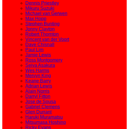
Dennis Priestley
Mikuru Suzuki
Michael van Gerwen
Max Hopp
Stephen Bunting
Jonny Clayton
Robert Thornton
Vincent van der Voort
Dave Chisnall
Paul Lim
Jamie Lewis
Ross Montgomery
Seiya Asakura
Wes Harms
Mervyn King
Keane Barry
Adrian Lewis
Alain Norris
Darryl Fitton
Jose de Sousa
Gabriel Clemens
Glen Durrant
Haruki Muramatsu
Mitsumasa Hoshino
Ricky Evans