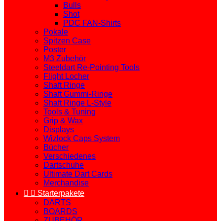
Bulls
Shot
PDC FAN-Shirts
Pokale
Spitzen Case
Poster
M3 Zubehör
Steeldart Re-Pointing Tools
Flight Locher
Shaft Ringe
Shaft Gummi-Ringe
Shaft Ringe L-Style
Tools & Tuning
Grip & Wax
Displays
Wizlock Caps System
Bücher
Verschiedenes
Dartschuhe
Ultimate Dart Cards
Merchandise


Starterpakete
DARTS
BOARDS
ZUBEHÖR