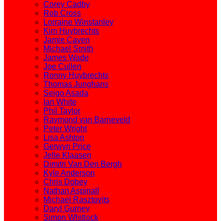
Corey Cadby
Rob Cross
Lorraine Winstanley
Kim Huybrechts
Jamie Caven
Michael Smith
James Wade
Joe Cullen
Ronny Huybrechts
Thomas Junghans
Seigo Asada
Ian White
Phil Taylor
Raymond van Barneveld
Peter Wright
Lisa Ashton
Gerwyn Price
Jelle Klaasen
Dimitri Van Den Bergh
Kyle Anderson
Chris Dobey
Nathan Aspinall
Michael Rasztovits
Daryl Gurney
Simon Whitlock