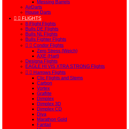
Messing Barrels
AirDarts
House Darts


FLIGHTS
8-Flight Flights
Bulls DE Flights
Bulls NL Flights
Bulls Fighter Flights


Condor Flights
Zero Stress (Weich)
AXE (Hart)
Designa Flights
EAGLE HI VIS XTRA STRONG Flights


Harrows Flights
Clic Flights and Stems
Carbon
Vortex
Graflite
Dimplex
Dimplex 3D
Dimplex CD
Diva
Marathon Gold
Fantail