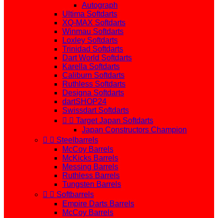
Autograph
Ultima Softdarts
XQ-MAX Softdarts
Winmau Softdarts
Loxley Softdarts
Trinidad Softdarts
Dart World Softdarts
Karella Softdarts
Caliburn Softdarts
Ruthless Softdarts
Designa Softdarts
dartSHOP24
Swissdart Softdarts


Target Japan Softdarts
Japan Constructors Champion


Steelbarrels
McCoy Barrels
McKicks Barrels
Messing Barrels
Ruthless Barrels
Tungsten Barrels


Softbarrels
Empire Darts Barrels
McCoy Barrels