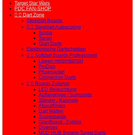
Target Star Wars
PDC FAN-SHOP


Dart Zone
Steeldart Boards


Steeldart Autoscoring
Scolia
Target
Gran Darts
Elektronische Dartscheiben


Softdart Boards Professionell
Löwen HB9/HB8/SM
ProDart
Phoenixdart
Connection Darts


Boards Zubehör
LED Beleuchtung
Auffangringe / Surrounds
Ständer / Kabinets
Abwurflinien
Dart Matten
Scoreboards
GranBoard - Zubhör
Diverses
MOD HUB System Target Darts