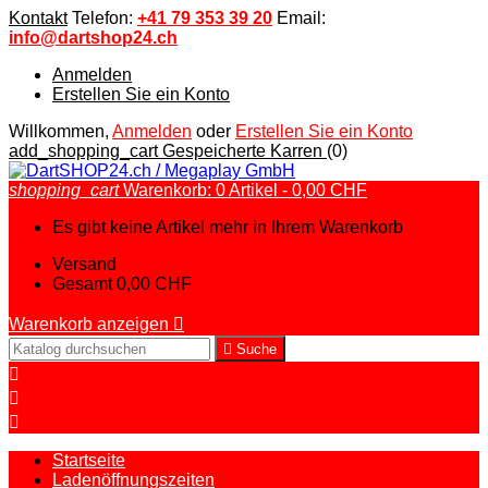
Kontakt
Telefon:
+41 79 353 39 20
Email:
info@dartshop24.ch
Anmelden
Erstellen Sie ein Konto
Willkommen,
Anmelden
oder
Erstellen Sie ein Konto
add_shopping_cart
Gespeicherte Karren
(0)
shopping_cart
Warenkorb:
0
Artikel - 0,00 CHF
Es gibt keine Artikel mehr in Ihrem Warenkorb
Versand
Gesamt
0,00 CHF
Warenkorb anzeigen


Suche



Startseite
Ladenöffnungszeiten