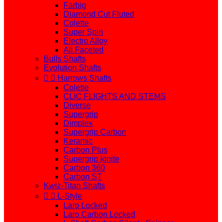
Farbig
Diamond Cut Fluted
Colette
Super Spin
Electro Alloy
Ali Faceted
Bulls Shafts
Evolution Shafts


Harrows Shafts
Colette
CLIC FLIGHTS AND STEMS
Diverse
Supergrip
Dimplex
Supergrip Carbon
Keramic
Carbon Plus
Supergrip Ignite
Carbon 360
Carbon ST
Kwiz-Titan Shafts


L-Style
Laro Locked
Laro Carbon Locked