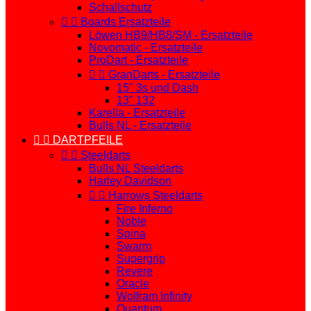
Schallschutz


Boards Ersatzteile
Löwen HB9/HB8/SM - Ersatzteile
Novomatic - Ersatzteile
ProDart - Ersatzteile


GranDarts - Ersatzteile
15" 3s und Dash
13" 132
Karella - Ersatzteile
Bulls NL - Ersatzteile


DARTPFEILE


Steeldarts
Bulls NL Steeldarts
Harley Davidson


Harrows Steeldarts
Fire Inferno
Noble
Spina
Swarm
Supergrip
Revere
Oracle
Wolfram Infinity
Quantum