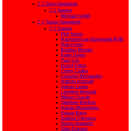


Shot Steeldarts


Spieler
Michael Smith


Target Steeldarts


Spieler
Phil Taylor
Raymond van Barneveld RVB
Rob Cross
Bradley Brooks
Keith Deller
Paul Lim
Darryl Fitton
Corey Cadby
Lorraine Winstanley
Nathan Aspinall
Adrian Lewis
Leighton Bennett
Mikuru Suzuki
Stephen Bunting
Haruki Muramatsu
Keane Barry
Gabriel Clemens
Danny Baggish
Glen Durrant