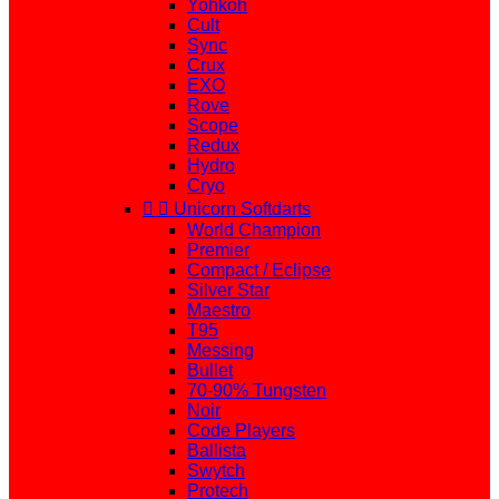
Yohkoh
Cult
Sync
Crux
EXO
Rove
Scope
Redux
Hydro
Cryo


Unicorn Softdarts
World Champion
Premier
Compact / Eclipse
Silver Star
Maestro
T95
Messing
Bullet
70-90% Tungsten
Noir
Code Players
Ballista
Swytch
Protech