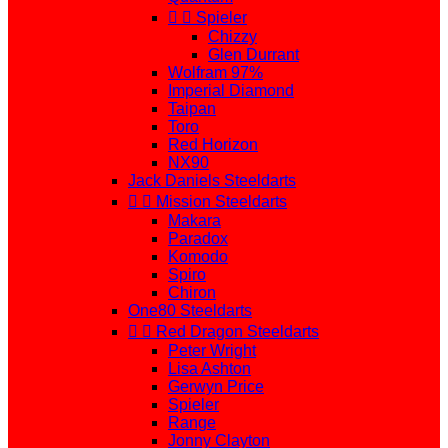


Spieler
Chizzy
Glen Durrant
Wolfram 97%
Imperial Diamond
Taipan
Toro
Red Horizon
NX90
Jack Daniels Steeldarts


Mission Steeldarts
Makara
Paradox
Komodo
Spiro
Chiron
One80 Steeldarts


Red Dragon Steeldarts
Peter Wright
Lisa Ashton
Gerwyn Price
Spieler
Range
Jonny Clayton