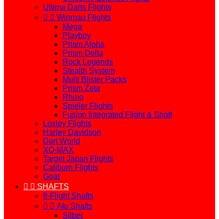
Ultima Darts Flights


Winmau Flights
Mega
Playboy
Prism Alpha
Prism Delta
Rock Legends
Stealth System
Multi Blister Packs
Prism Zeta
Rhino
Spieler Flights
Fusion Integrated Flight & Shaft
Loxley Flights
Harley Davidson
Dart World
XQ-MAX
Target Japan Flights
Caliburn Flights
Goat


SHAFTS
8-Flight Shafts


Alu Shafts
Silber