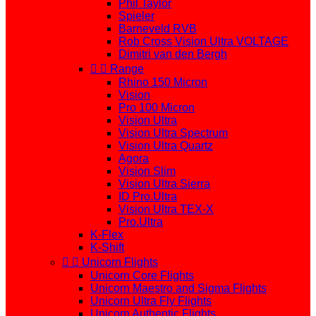
Phil Taylor
Spieler
Barneveld RVB
Rob Cross Vision Ultra VOLTAGE
Dimitri van den Bergh


Range
Rhino 150 Micron
Vision
Pro 100 Micron
Vision Ultra
Vision Ultra Spectrum
Vision Ultra Quartz
Agora
Vision Slim
Vision Ultra Sierra
ID Pro.Ultra
Vision Ultra TEX-X
Pro.Ultra
K-Flex
K-Shift


Unicorn Flights
Unicorn Core Flights
Unicorn Maestro and Sigma Flights
Unicorn Ultra Fly Flights
Unicorn Authentic Flights