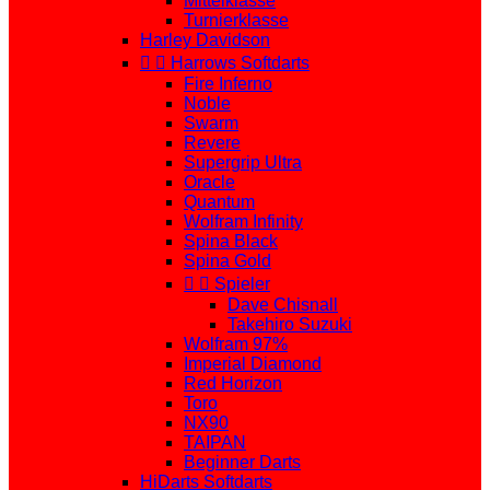
Mittelklasse
Turnierklasse
Harley Davidson


Harrows Softdarts
Fire Inferno
Noble
Swarm
Revere
Supergrip Ultra
Oracle
Quantum
Wolfram Infinity
Spina Black
Spina Gold


Spieler
Dave Chisnall
Takehiro Suzuki
Wolfram 97%
Imperial Diamond
Red Horizon
Toro
NX90
TAIPAN
Beginner Darts
HiDarts Softdarts