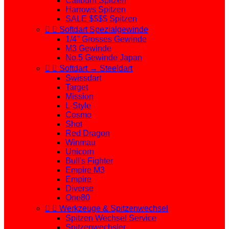
Caliburn Spitzen
Harrows Spitzen
SALE $$$$ Spitzen


Softdart Spezialgewinde
1/4" Grosses Gewinde
M3 Gewinde
No.5 Gewinde Japan


Softdart → Steeldart
Swissdart
Target
Mission
L-Style
Cosmo
Shot
Red Dragon
Winmau
Unicorn
Bull's Fighter
Empire M3
Empire
Diverse
One80


Werkzeuge & Spitzenwechsel
Spitzen Wechsel Service
Spitzenwechsler