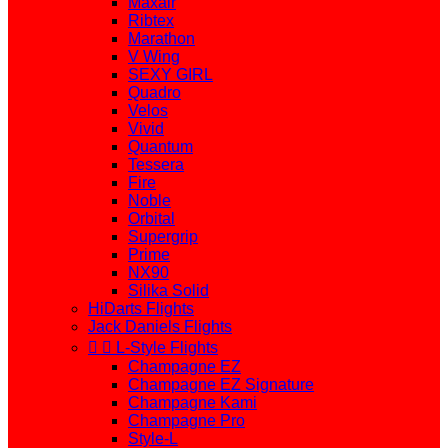
Maxair
Ribtex
Marathon
V Wing
SEXY GIRL
Quadro
Velos
Vivid
Quantum
Tessera
Fire
Noble
Orbital
Supergrip
Prime
NX90
Silika Solid
HiDarts Flights
Jack Daniels Flights


L-Style Flights
Champagne EZ
Champagne EZ Signature
Champagne Kami
Champagne Pro
Style-L