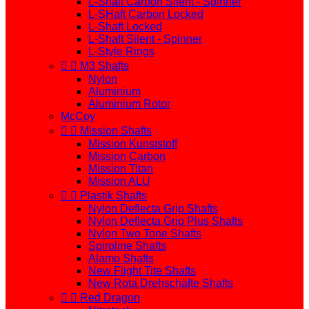
L-Shaft Carbon Silent - Spinner
L-SHaft Carbon Locked
L-Shaft Locked
L-Shaft Silent - Spinner
L-Style Rings


M3 Shafts
Nylon
Aluminium
Aluminium Rotor
McCoy


Mission Shafts
Mission Kunststoff
Mission Carbon
Mission Titan
Mission ALU


Plastik Shafts
Nylon Deflecta Grip Shafts
Nylon Deflecta Grip Plus Shafts
Nylon Two Tone Shafts
Spiroline Shafts
Alamo Shafts
New Flight Tite Shafts
New Rota Drehschäfte Shafts


Red Dragon