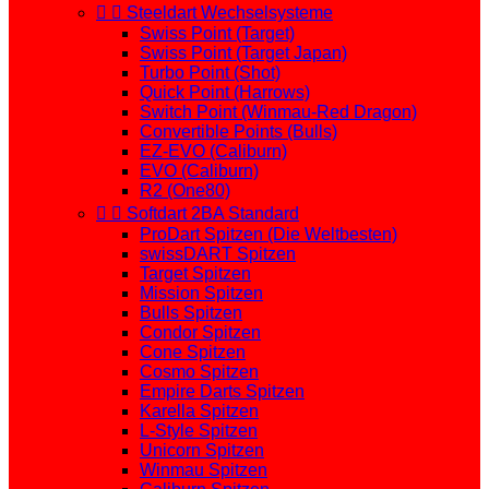


Steeldart Wechselsysteme
Swiss Point (Target)
Swiss Point (Target Japan)
Turbo Point (Shot)
Quick Point (Harrows)
Switch Point (Winmau-Red Dragon)
Convertible Points (Bulls)
EZ-EVO (Caliburn)
EVO (Caliburn)
R2 (One80)


Softdart 2BA Standard
ProDart Spitzen (Die Weltbesten)
swissDART Spitzen
Target Spitzen
Mission Spitzen
Bulls Spitzen
Condor Spitzen
Cone Spitzen
Cosmo Spitzen
Empire Darts Spitzen
Karella Spitzen
L-Style Spitzen
Unicorn Spitzen
Winmau Spitzen