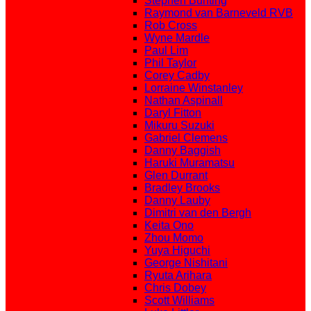
Stephen Bunting
Raymond van Barneveld RVB
Rob Cross
Wyne Mardle
Paul Lim
Phil Taylor
Corey Cadby
Lorraine Winstanley
Nathan Aspinall
Daryl Fitton
Mikuru Suzuki
Gabriel Clemens
Danny Baggish
Haruki Muramatsu
Glen Durrant
Bradley Brooks
Danny Lauby
Dimitri van den Bergh
Keita Ono
Zhou Momo
Yuya Higuchi
George Nishitani
Ryuta Arihara
Chris Dobey
Scott Williams