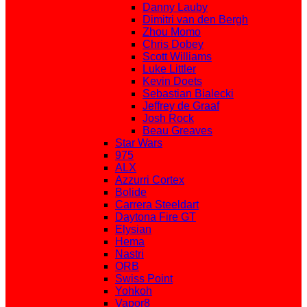
Danny Lauby
Dimitri van den Bergh
Zhou Momo
Chris Dobey
Scott Williams
Luke Littler
Kevin Doets
Sebastian Bialecki
Jeffrey de Graaf
Josh Rock
Beau Greaves
Star Wars
975
ALX
Azzurri Cortex
Bolide
Carrera Steeldart
Daytona Fire GT
Elysian
Hema
Nastri
ORB
Swiss Point
Yohkoh
Vapor8