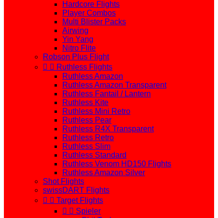
Hardcore Flights
Player Combos
Multi Blister Packs
Airwing
Yin Yang
Nitro Flite
Robson Plus Flight


Ruthless Flights
Ruthless Amazon
Ruthless Amazon Transparent
Ruthless Fantail / Lantern
Ruthless Kite
Ruthless Mini Retro
Ruthless Pear
Ruthless R4X Transparent
Ruthless Retro
Ruthless Slim
Ruthless Standard
Ruthless Venom HD150 Flights
Ruthless Amazon Silver
Shot Flights
swissDART Flights


Target Flights


Spieler