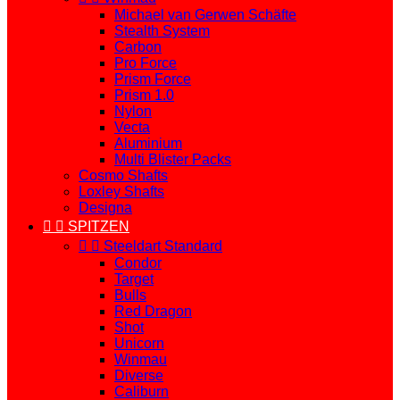
Michael van Gerwen Schäfte
Stealth System
Carbon
Pro Force
Prism Force
Prism 1.0
Nylon
Vecta
Aluminium
Multi Blister Packs
Cosmo Shafts
Loxley Shafts
Designa


SPITZEN


Steeldart Standard
Condor
Target
Bulls
Red Dragon
Shot
Unicorn
Winmau
Diverse
Caliburn