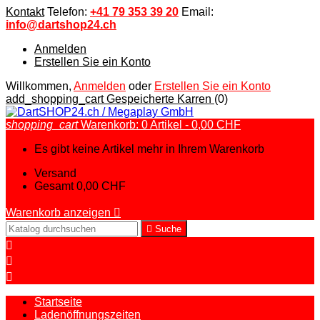
Kontakt
Telefon:
+41 79 353 39 20
Email:
info@dartshop24.ch
Anmelden
Erstellen Sie ein Konto
Willkommen,
Anmelden
oder
Erstellen Sie ein Konto
add_shopping_cart
Gespeicherte Karren
(0)
shopping_cart
Warenkorb:
0
Artikel - 0,00 CHF
Es gibt keine Artikel mehr in Ihrem Warenkorb
Versand
Gesamt
0,00 CHF
Warenkorb anzeigen


Suche



Startseite
Ladenöffnungszeiten