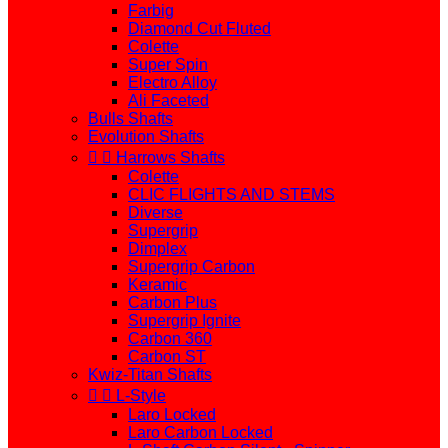
Farbig
Diamond Cut Fluted
Colette
Super Spin
Electro Alloy
Ali Faceted
Bulls Shafts
Evolution Shafts


Harrows Shafts
Colette
CLIC FLIGHTS AND STEMS
Diverse
Supergrip
Dimplex
Supergrip Carbon
Keramic
Carbon Plus
Supergrip Ignite
Carbon 360
Carbon ST
Kwiz-Titan Shafts


L-Style
Laro Locked
Laro Carbon Locked