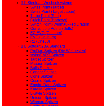


Steeldart Wechselsysteme
Swiss Point (Target)
Swiss Point (Target Japan)
Turbo Point (Shot)
Quick Point (Harrows)
Switch Point (Winmau-Red Dragon)
Convertible Points (Bulls)
EZ-EVO (Caliburn)
EVO (Caliburn)
R2 (One80)


Softdart 2BA Standard
ProDart Spitzen (Die Weltbesten)
swissDART Spitzen
Target Spitzen
Mission Spitzen
Bulls Spitzen
Condor Spitzen
Cone Spitzen
Cosmo Spitzen
Empire Darts Spitzen
Karella Spitzen
L-Style Spitzen
Unicorn Spitzen
Winmau Spitzen