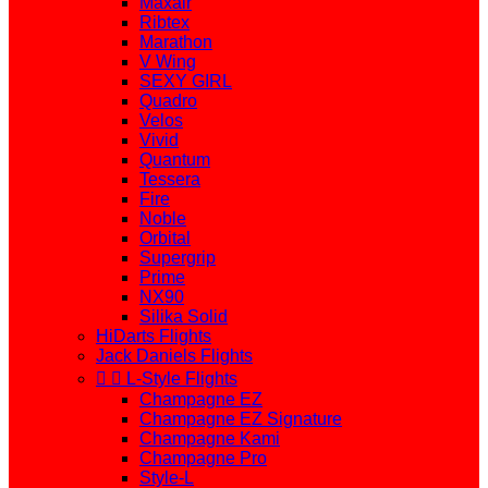
Maxair
Ribtex
Marathon
V Wing
SEXY GIRL
Quadro
Velos
Vivid
Quantum
Tessera
Fire
Noble
Orbital
Supergrip
Prime
NX90
Silika Solid
HiDarts Flights
Jack Daniels Flights


L-Style Flights
Champagne EZ
Champagne EZ Signature
Champagne Kami
Champagne Pro
Style-L