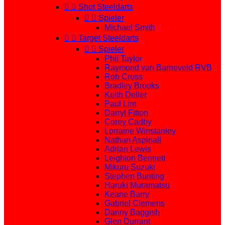


Shot Steeldarts


Spieler
Michael Smith


Target Steeldarts


Spieler
Phil Taylor
Raymond van Barneveld RVB
Rob Cross
Bradley Brooks
Keith Deller
Paul Lim
Darryl Fitton
Corey Cadby
Lorraine Winstanley
Nathan Aspinall
Adrian Lewis
Leighton Bennett
Mikuru Suzuki
Stephen Bunting
Haruki Muramatsu
Keane Barry
Gabriel Clemens
Danny Baggish
Glen Durrant