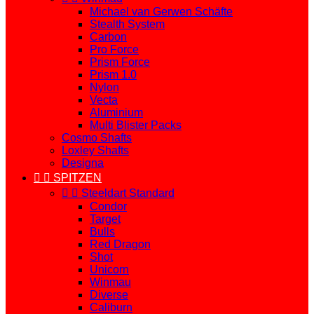
Michael van Gerwen Schäfte
Stealth System
Carbon
Pro Force
Prism Force
Prism 1.0
Nylon
Vecta
Aluminium
Multi Blister Packs
Cosmo Shafts
Loxley Shafts
Designa


SPITZEN


Steeldart Standard
Condor
Target
Bulls
Red Dragon
Shot
Unicorn
Winmau
Diverse
Caliburn