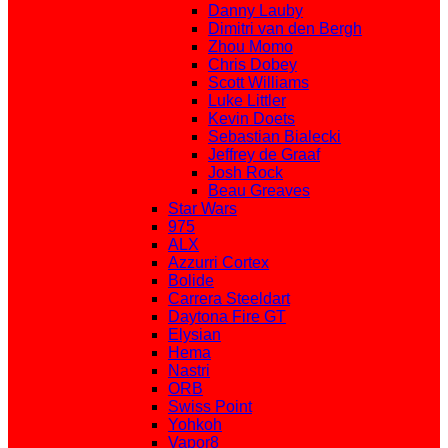
Danny Lauby
Dimitri van den Bergh
Zhou Momo
Chris Dobey
Scott Williams
Luke Littler
Kevin Doets
Sebastian Bialecki
Jeffrey de Graaf
Josh Rock
Beau Greaves
Star Wars
975
ALX
Azzurri Cortex
Bolide
Carrera Steeldart
Daytona Fire GT
Elysian
Hema
Nastri
ORB
Swiss Point
Yohkoh
Vapor8