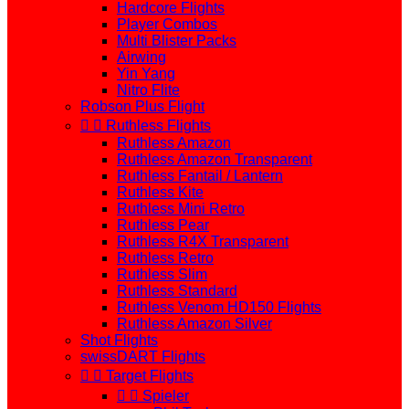
Hardcore Flights
Player Combos
Multi Blister Packs
Airwing
Yin Yang
Nitro Flite
Robson Plus Flight


Ruthless Flights
Ruthless Amazon
Ruthless Amazon Transparent
Ruthless Fantail / Lantern
Ruthless Kite
Ruthless Mini Retro
Ruthless Pear
Ruthless R4X Transparent
Ruthless Retro
Ruthless Slim
Ruthless Standard
Ruthless Venom HD150 Flights
Ruthless Amazon Silver
Shot Flights
swissDART Flights


Target Flights


Spieler