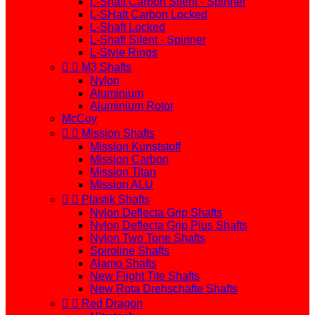
L-Shaft Carbon Silent - Spinner
L-SHaft Carbon Locked
L-Shaft Locked
L-Shaft Silent - Spinner
L-Style Rings


M3 Shafts
Nylon
Aluminium
Aluminium Rotor
McCoy


Mission Shafts
Mission Kunststoff
Mission Carbon
Mission Titan
Mission ALU


Plastik Shafts
Nylon Deflecta Grip Shafts
Nylon Deflecta Grip Plus Shafts
Nylon Two Tone Shafts
Spiroline Shafts
Alamo Shafts
New Flight Tite Shafts
New Rota Drehschäfte Shafts


Red Dragon