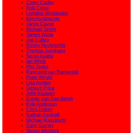
Corey Cadby
Rob Cross
Lorraine Winstanley
Kim Huybrechts
Jamie Caven
Michael Smith
James Wade
Joe Cullen
Ronny Huybrechts
Thomas Junghans
Seigo Asada
Ian White
Phil Taylor
Raymond van Barneveld
Peter Wright
Lisa Ashton
Gerwyn Price
Jelle Klaasen
Dimitri Van Den Bergh
Kyle Anderson
Chris Dobey
Nathan Aspinall
Michael Rasztovits
Daryl Gurney
Simon Whitlock