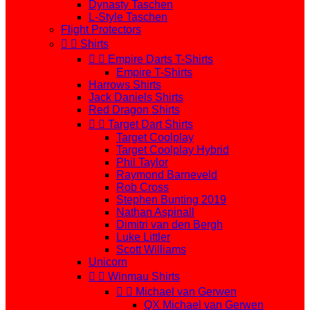
Dynasty Taschen
L-Style Taschen
Flight Protectors


Shirts


Empire Darts T-Shirts
Empire T-Shirts
Harrows Shirts
Jack Daniels Shirts
Red Dragon Shirts


Target Dart Shirts
Target Coolplay
Target Coolplay Hybrid
Phil Taylor
Raymond Barneveld
Rob Cross
Stephen Bunting 2019
Nathan Aspinall
Dimitri van den Bergh
Luke Littler
Scott Williams
Unicorn


Winmau Shirts


Michael van Gerwen
QX Michael van Gerwen