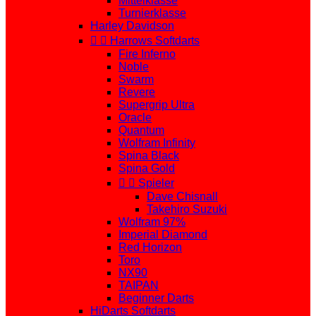
Mittelklasse
Turnierklasse
Harley Davidson


Harrows Softdarts
Fire Inferno
Noble
Swarm
Revere
Supergrip Ultra
Oracle
Quantum
Wolfram Infinity
Spina Black
Spina Gold


Spieler
Dave Chisnall
Takehiro Suzuki
Wolfram 97%
Imperial Diamond
Red Horizon
Toro
NX90
TAIPAN
Beginner Darts
HiDarts Softdarts