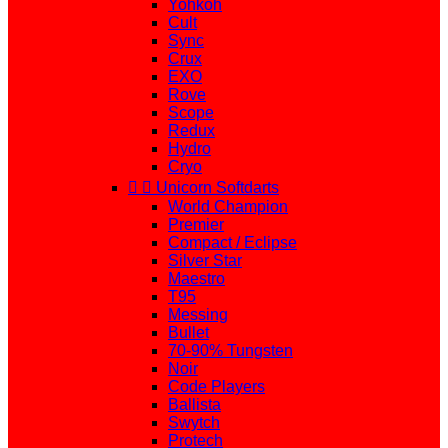
Yohkoh
Cult
Sync
Crux
EXO
Rove
Scope
Redux
Hydro
Cryo


Unicorn Softdarts
World Champion
Premier
Compact / Eclipse
Silver Star
Maestro
T95
Messing
Bullet
70-90% Tungsten
Noir
Code Players
Ballista
Swytch
Protech