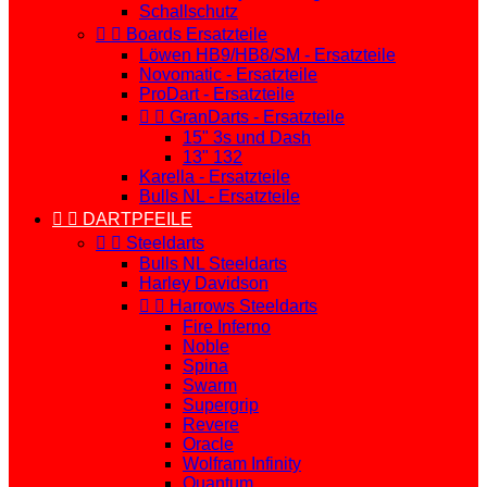
Schallschutz


Boards Ersatzteile
Löwen HB9/HB8/SM - Ersatzteile
Novomatic - Ersatzteile
ProDart - Ersatzteile


GranDarts - Ersatzteile
15" 3s und Dash
13" 132
Karella - Ersatzteile
Bulls NL - Ersatzteile


DARTPFEILE


Steeldarts
Bulls NL Steeldarts
Harley Davidson


Harrows Steeldarts
Fire Inferno
Noble
Spina
Swarm
Supergrip
Revere
Oracle
Wolfram Infinity
Quantum