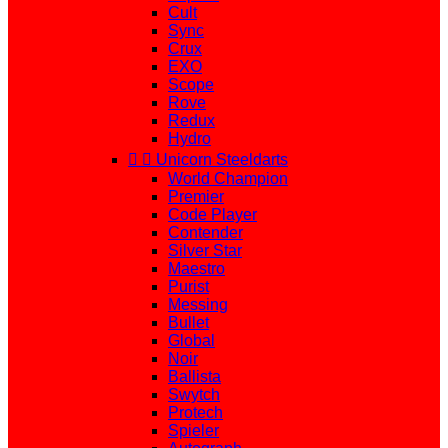
Cult
Sync
Crux
EXO
Scope
Rove
Redux
Hydro


Unicorn Steeldarts
World Champion
Premier
Code Player
Contender
Silver Star
Maestro
Purist
Messing
Bullet
Global
Noir
Ballista
Swytch
Protech
Spieler