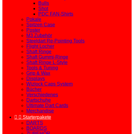
Bulls
Shot
PDC FAN-Shirts
Pokale
Spitzen Case
Poster
M3 Zubehör
Steeldart Re-Pointing Tools
Flight Locher
Shaft Ringe
Shaft Gummi-Ringe
Shaft Ringe L-Style
Tools & Tuning
Grip & Wax
Displays
Wizlock Caps System
Bücher
Verschiedenes
Dartschuhe
Ultimate Dart Cards
Merchandise


Starterpakete
DARTS
BOARDS
ZUBEHÖR