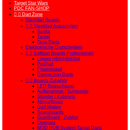
Target Star Wars
PDC FAN-SHOP


Dart Zone
Steeldart Boards


Steeldart Autoscoring
Scolia
Target
Gran Darts
Elektronische Dartscheiben


Softdart Boards Professionell
Löwen HB9/HB8/SM
ProDart
Phoenixdart
Connection Darts


Boards Zubehör
LED Beleuchtung
Auffangringe / Surrounds
Ständer / Kabinets
Abwurflinien
Dart Matten
Scoreboards
GranBoard - Zubhör
Diverses
MOD HUB System Target Darts