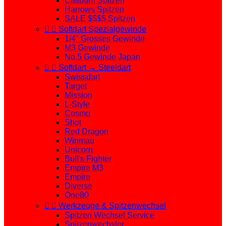
Caliburn Spitzen
Harrows Spitzen
SALE $$$$ Spitzen


Softdart Spezialgewinde
1/4" Grosses Gewinde
M3 Gewinde
No.5 Gewinde Japan


Softdart → Steeldart
Swissdart
Target
Mission
L-Style
Cosmo
Shot
Red Dragon
Winmau
Unicorn
Bull's Fighter
Empire M3
Empire
Diverse
One80


Werkzeuge & Spitzenwechsel
Spitzen Wechsel Service
Spitzenwechsler