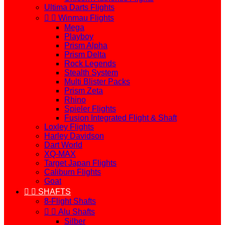
Ultima Darts Flights


Winmau Flights
Mega
Playboy
Prism Alpha
Prism Delta
Rock Legends
Stealth System
Multi Blister Packs
Prism Zeta
Rhino
Spieler Flights
Fusion Integrated Flight & Shaft
Loxley Flights
Harley Davidson
Dart World
XQ-MAX
Target Japan Flights
Caliburn Flights
Goat


SHAFTS
8-Flight Shafts


Alu Shafts
Silber