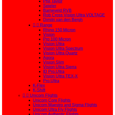
Phil Taylor
Spieler
Barneveld RVB
Rob Cross Vision Ultra VOLTAGE
Dimitri van den Bergh


Range
Rhino 150 Micron
Vision
Pro 100 Micron
Vision Ultra
Vision Ultra Spectrum
Vision Ultra Quartz
Agora
Vision Slim
Vision Ultra Sierra
ID Pro.Ultra
Vision Ultra TEX-X
Pro.Ultra
K-Flex
K-Shift


Unicorn Flights
Unicorn Core Flights
Unicorn Maestro and Sigma Flights
Unicorn Ultra Fly Flights
Unicorn Authentic Flights