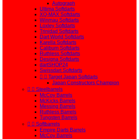
Autograph
Ultima Softdarts
XQ-MAX Softdarts
Winmau Softdarts
Loxley Softdarts
Trinidad Softdarts
Dart World Softdarts
Karella Softdarts
Caliburn Softdarts
Ruthless Softdarts
Designa Softdarts
dartSHOP24
Swissdart Softdarts


Target Japan Softdarts
Japan Constructors Champion


Steelbarrels
McCoy Barrels
McKicks Barrels
Messing Barrels
Ruthless Barrels
Tungsten Barrels


Softbarrels
Empire Darts Barrels
McCoy Barrels