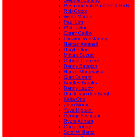
Stephen Bunting
Raymond van Barneveld RVB
Rob Cross
Wyne Mardle
Paul Lim
Phil Taylor
Corey Cadby
Lorraine Winstanley
Nathan Aspinall
Daryl Fitton
Mikuru Suzuki
Gabriel Clemens
Danny Baggish
Haruki Muramatsu
Glen Durrant
Bradley Brooks
Danny Lauby
Dimitri van den Bergh
Keita Ono
Zhou Momo
Yuya Higuchi
George Nishitani
Ryuta Arihara
Chris Dobey
Scott Williams