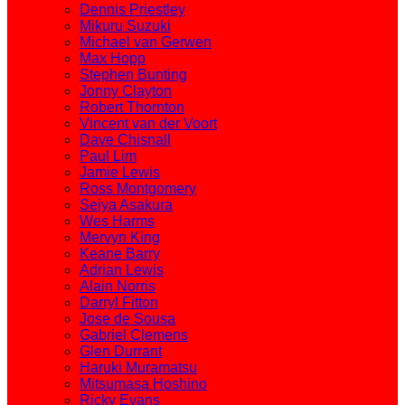
Dennis Priestley
Mikuru Suzuki
Michael van Gerwen
Max Hopp
Stephen Bunting
Jonny Clayton
Robert Thornton
Vincent van der Voort
Dave Chisnall
Paul Lim
Jamie Lewis
Ross Montgomery
Seiya Asakura
Wes Harms
Mervyn King
Keane Barry
Adrian Lewis
Alain Norris
Darryl Fitton
Jose de Sousa
Gabriel Clemens
Glen Durrant
Haruki Muramatsu
Mitsumasa Hoshino
Ricky Evans