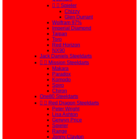


Spieler
Chizzy
Glen Durrant
Wolfram 97%
Imperial Diamond
Taipan
Toro
Red Horizon
NX90
Jack Daniels Steeldarts


Mission Steeldarts
Makara
Paradox
Komodo
Spiro
Chiron
One80 Steeldarts


Red Dragon Steeldarts
Peter Wright
Lisa Ashton
Gerwyn Price
Spieler
Range
Jonny Clayton