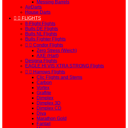
Messing Barrels
AirDarts
House Darts


FLIGHTS
8-Flight Flights
Bulls DE Flights
Bulls NL Flights
Bulls Fighter Flights


Condor Flights
Zero Stress (Weich)
AXE (Hart)
Designa Flights
EAGLE HI VIS XTRA STRONG Flights


Harrows Flights
Clic Flights and Stems
Carbon
Vortex
Graflite
Dimplex
Dimplex 3D
Dimplex CD
Diva
Marathon Gold
Fantail