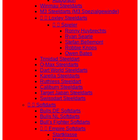
Autograph
Winmau Steeldarts
M3 Steeldarts (M3 Spezialgewinde)


Loxley Steeldarts


Spieler
Ronny Huybrechts
Ryan Searle
Stefan Bellemont
Robbie Knops
Owen Bates
Trinidad Steeldart
Q-Max Steeldarts
Dart World Steeldarts
Karella Steeldarts
Ruthless Steeldart
Caliburn Steeldarts
Target Japan Steeldarts
Swissdart Steeldarts


Softdarts
Bulls DE Softdarts
Bulls NL Softdarts
Bull's Fighter Softdarts


Empire Softdarts
Startklasse