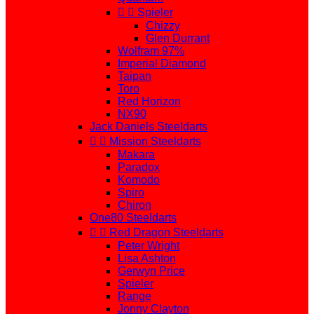


Spieler
Chizzy
Glen Durrant
Wolfram 97%
Imperial Diamond
Taipan
Toro
Red Horizon
NX90
Jack Daniels Steeldarts


Mission Steeldarts
Makara
Paradox
Komodo
Spiro
Chiron
One80 Steeldarts


Red Dragon Steeldarts
Peter Wright
Lisa Ashton
Gerwyn Price
Spieler
Range
Jonny Clayton