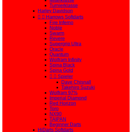
Mittelklasse
Turnierklasse
Harley Davidson


Harrows Softdarts
Fire Inferno
Noble
Swarm
Revere
Supergrip Ultra
Oracle
Quantum
Wolfram Infinity
Spina Black
Spina Gold


Spieler
Dave Chisnall
Takehiro Suzuki
Wolfram 97%
Imperial Diamond
Red Horizon
Toro
NX90
TAIPAN
Beginner Darts
HiDarts Softdarts