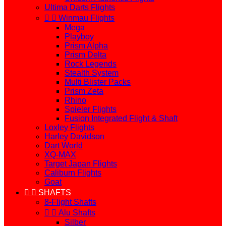
Ultima Darts Flights


Winmau Flights
Mega
Playboy
Prism Alpha
Prism Delta
Rock Legends
Stealth System
Multi Blister Packs
Prism Zeta
Rhino
Spieler Flights
Fusion Integrated Flight & Shaft
Loxley Flights
Harley Davidson
Dart World
XQ-MAX
Target Japan Flights
Caliburn Flights
Goat


SHAFTS
8-Flight Shafts


Alu Shafts
Silber