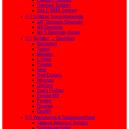
Caliburn Spitzen
Harrows Spitzen
SALE $$$$ Spitzen


Softdart Spezialgewinde
1/4" Grosses Gewinde
M3 Gewinde
No.5 Gewinde Japan


Softdart → Steeldart
Swissdart
Target
Mission
L-Style
Cosmo
Shot
Red Dragon
Winmau
Unicorn
Bull's Fighter
Empire M3
Empire
Diverse
One80


Werkzeuge & Spitzenwechsel
Spitzen Wechsel Service
Spitzenwechsler