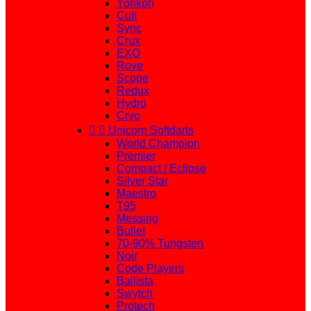
Yohkoh
Cult
Sync
Crux
EXO
Rove
Scope
Redux
Hydro
Cryo


Unicorn Softdarts
World Champion
Premier
Compact / Eclipse
Silver Star
Maestro
T95
Messing
Bullet
70-90% Tungsten
Noir
Code Players
Ballista
Swytch
Protech