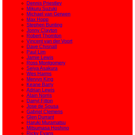
Dennis Priestley
Mikuru Suzuki
Michael van Gerwen
Max Hopp
Stephen Bunting
Jonny Clayton
Robert Thornton
Vincent van der Voort
Dave Chisnall
Paul Lim
Jamie Lewis
Ross Montgomery
Seiya Asakura
Wes Harms
Mervyn King
Keane Barry
Adrian Lewis
Alain Norris
Darryl Fitton
Jose de Sousa
Gabriel Clemens
Glen Durrant
Haruki Muramatsu
Mitsumasa Hoshino
Ricky Evans