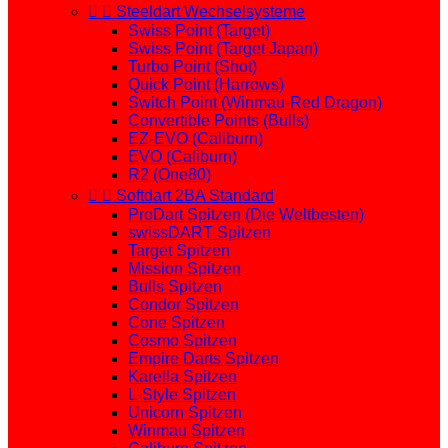


Steeldart Wechselsysteme
Swiss Point (Target)
Swiss Point (Target Japan)
Turbo Point (Shot)
Quick Point (Harrows)
Switch Point (Winmau-Red Dragon)
Convertible Points (Bulls)
EZ-EVO (Caliburn)
EVO (Caliburn)
R2 (One80)


Softdart 2BA Standard
ProDart Spitzen (Die Weltbesten)
swissDART Spitzen
Target Spitzen
Mission Spitzen
Bulls Spitzen
Condor Spitzen
Cone Spitzen
Cosmo Spitzen
Empire Darts Spitzen
Karella Spitzen
L-Style Spitzen
Unicorn Spitzen
Winmau Spitzen