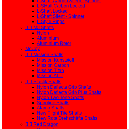
L-Shaft Carbon Silent - Spinner
L-SHaft Carbon Locked
L-Shaft Locked
L-Shaft Silent - Spinner
L-Style Rings


M3 Shafts
Nylon
Aluminium
Aluminium Rotor
McCoy


Mission Shafts
Mission Kunststoff
Mission Carbon
Mission Titan
Mission ALU


Plastik Shafts
Nylon Deflecta Grip Shafts
Nylon Deflecta Grip Plus Shafts
Nylon Two Tone Shafts
Spiroline Shafts
Alamo Shafts
New Flight Tite Shafts
New Rota Drehschäfte Shafts


Red Dragon