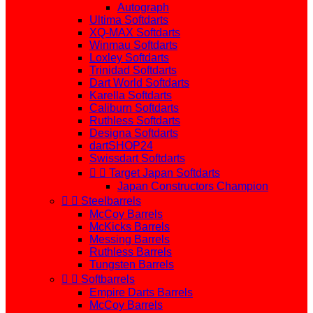
Autograph
Ultima Softdarts
XQ-MAX Softdarts
Winmau Softdarts
Loxley Softdarts
Trinidad Softdarts
Dart World Softdarts
Karella Softdarts
Caliburn Softdarts
Ruthless Softdarts
Designa Softdarts
dartSHOP24
Swissdart Softdarts


Target Japan Softdarts
Japan Constructors Champion


Steelbarrels
McCoy Barrels
McKicks Barrels
Messing Barrels
Ruthless Barrels
Tungsten Barrels


Softbarrels
Empire Darts Barrels
McCoy Barrels