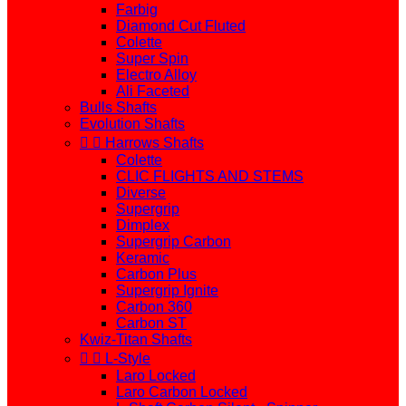
Farbig
Diamond Cut Fluted
Colette
Super Spin
Electro Alloy
Ali Faceted
Bulls Shafts
Evolution Shafts


Harrows Shafts
Colette
CLIC FLIGHTS AND STEMS
Diverse
Supergrip
Dimplex
Supergrip Carbon
Keramic
Carbon Plus
Supergrip Ignite
Carbon 360
Carbon ST
Kwiz-Titan Shafts


L-Style
Laro Locked
Laro Carbon Locked