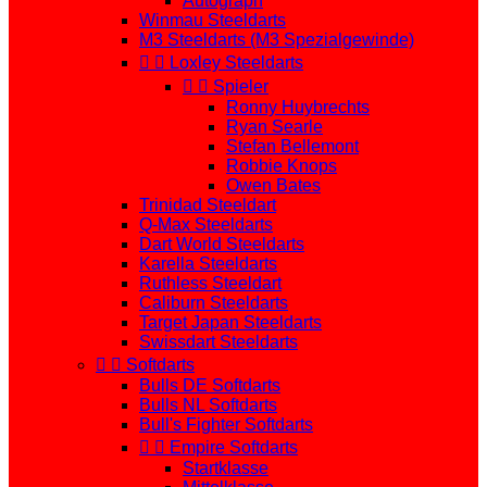
Autograph
Winmau Steeldarts
M3 Steeldarts (M3 Spezialgewinde)


Loxley Steeldarts


Spieler
Ronny Huybrechts
Ryan Searle
Stefan Bellemont
Robbie Knops
Owen Bates
Trinidad Steeldart
Q-Max Steeldarts
Dart World Steeldarts
Karella Steeldarts
Ruthless Steeldart
Caliburn Steeldarts
Target Japan Steeldarts
Swissdart Steeldarts


Softdarts
Bulls DE Softdarts
Bulls NL Softdarts
Bull's Fighter Softdarts


Empire Softdarts
Startklasse