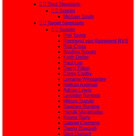


Shot Steeldarts


Spieler
Michael Smith


Target Steeldarts


Spieler
Phil Taylor
Raymond van Barneveld RVB
Rob Cross
Bradley Brooks
Keith Deller
Paul Lim
Darryl Fitton
Corey Cadby
Lorraine Winstanley
Nathan Aspinall
Adrian Lewis
Leighton Bennett
Mikuru Suzuki
Stephen Bunting
Haruki Muramatsu
Keane Barry
Gabriel Clemens
Danny Baggish
Glen Durrant