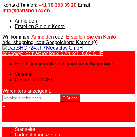
Kontakt
Telefon:
+41 79 353 39 20
Email:
info@dartshop24.ch
Anmelden
Erstellen Sie ein Konto
Willkommen,
Anmelden
oder
Erstellen Sie ein Konto
add_shopping_cart
Gespeicherte Karren
(0)
shopping_cart
Warenkorb:
0
Artikel - 0,00 CHF
Es gibt keine Artikel mehr in Ihrem Warenkorb
Versand
Gesamt
0,00 CHF
Warenkorb anzeigen


Suche



Startseite
Ladenöffnungszeiten