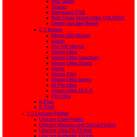
Phil Taylor
Spieler
Barneveld RVB
Rob Cross Vision Ultra VOLTAGE
Dimitri van den Bergh


Range
Rhino 150 Micron
Vision
Pro 100 Micron
Vision Ultra
Vision Ultra Spectrum
Vision Ultra Quartz
Agora
Vision Slim
Vision Ultra Sierra
ID Pro.Ultra
Vision Ultra TEX-X
Pro.Ultra
K-Flex
K-Shift


Unicorn Flights
Unicorn Core Flights
Unicorn Maestro and Sigma Flights
Unicorn Ultra Fly Flights
Unicorn Authentic Flights