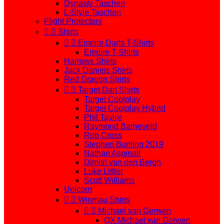
Dynasty Taschen
L-Style Taschen
Flight Protectors


Shirts


Empire Darts T-Shirts
Empire T-Shirts
Harrows Shirts
Jack Daniels Shirts
Red Dragon Shirts


Target Dart Shirts
Target Coolplay
Target Coolplay Hybrid
Phil Taylor
Raymond Barneveld
Rob Cross
Stephen Bunting 2019
Nathan Aspinall
Dimitri van den Bergh
Luke Littler
Scott Williams
Unicorn


Winmau Shirts


Michael van Gerwen
QX Michael van Gerwen