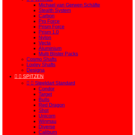
Michael van Gerwen Schäfte
Stealth System
Carbon
Pro Force
Prism Force
Prism 1.0
Nylon
Vecta
Aluminium
Multi Blister Packs
Cosmo Shafts
Loxley Shafts
Designa


SPITZEN


Steeldart Standard
Condor
Target
Bulls
Red Dragon
Shot
Unicorn
Winmau
Diverse
Caliburn