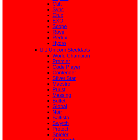
Cult
Sync
Crux
EXO
Scope
Rove
Redux
Hydro


Unicorn Steeldarts
World Champion
Premier
Code Player
Contender
Silver Star
Maestro
Purist
Messing
Bullet
Global
Noir
Ballista
Swytch
Protech
Spieler