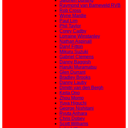
Stephen Bunting
Raymond van Barneveld RVB
Rob Cross
Wyne Mardle
Paul Lim
Phil Taylor
Corey Cadby
Lorraine Winstanley
Nathan Aspinall
Daryl Fitton
Mikuru Suzuki
Gabriel Clemens
Danny Baggish
Haruki Muramatsu
Glen Durrant
Bradley Brooks
Danny Lauby
Dimitri van den Bergh
Keita Ono
Zhou Momo
Yuya Higuchi
George Nishitani
Ryuta Arihara
Chris Dobey
Scott Williams