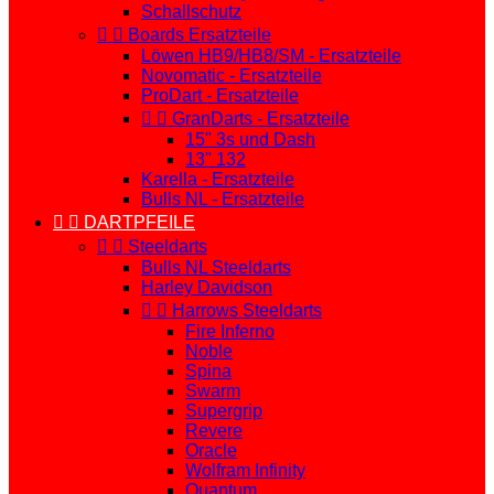
Schallschutz


Boards Ersatzteile
Löwen HB9/HB8/SM - Ersatzteile
Novomatic - Ersatzteile
ProDart - Ersatzteile


GranDarts - Ersatzteile
15" 3s und Dash
13" 132
Karella - Ersatzteile
Bulls NL - Ersatzteile


DARTPFEILE


Steeldarts
Bulls NL Steeldarts
Harley Davidson


Harrows Steeldarts
Fire Inferno
Noble
Spina
Swarm
Supergrip
Revere
Oracle
Wolfram Infinity
Quantum