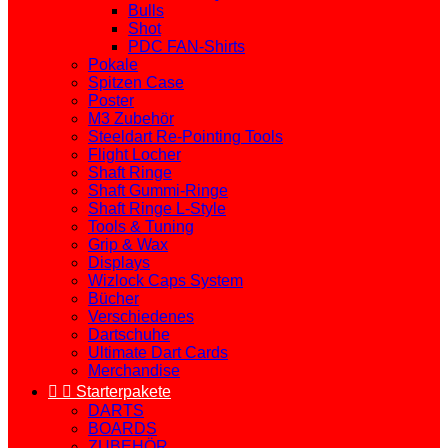
Bulls
Shot
PDC FAN-Shirts
Pokale
Spitzen Case
Poster
M3 Zubehör
Steeldart Re-Pointing Tools
Flight Locher
Shaft Ringe
Shaft Gummi-Ringe
Shaft Ringe L-Style
Tools & Tuning
Grip & Wax
Displays
Wizlock Caps System
Bücher
Verschiedenes
Dartschuhe
Ultimate Dart Cards
Merchandise


Starterpakete
DARTS
BOARDS
ZUBEHÖR