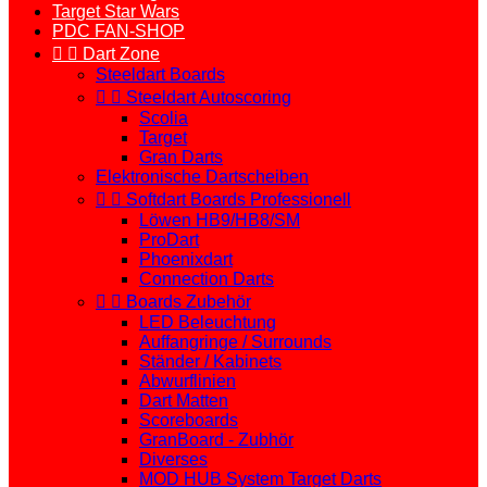
Target Star Wars
PDC FAN-SHOP


Dart Zone
Steeldart Boards


Steeldart Autoscoring
Scolia
Target
Gran Darts
Elektronische Dartscheiben


Softdart Boards Professionell
Löwen HB9/HB8/SM
ProDart
Phoenixdart
Connection Darts


Boards Zubehör
LED Beleuchtung
Auffangringe / Surrounds
Ständer / Kabinets
Abwurflinien
Dart Matten
Scoreboards
GranBoard - Zubhör
Diverses
MOD HUB System Target Darts