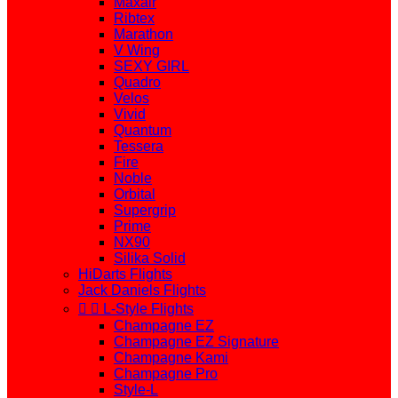
Maxair
Ribtex
Marathon
V Wing
SEXY GIRL
Quadro
Velos
Vivid
Quantum
Tessera
Fire
Noble
Orbital
Supergrip
Prime
NX90
Silika Solid
HiDarts Flights
Jack Daniels Flights


L-Style Flights
Champagne EZ
Champagne EZ Signature
Champagne Kami
Champagne Pro
Style-L