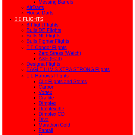
Messing Barrels
AirDarts
House Darts


FLIGHTS
8-Flight Flights
Bulls DE Flights
Bulls NL Flights
Bulls Fighter Flights


Condor Flights
Zero Stress (Weich)
AXE (Hart)
Designa Flights
EAGLE HI VIS XTRA STRONG Flights


Harrows Flights
Clic Flights and Stems
Carbon
Vortex
Graflite
Dimplex
Dimplex 3D
Dimplex CD
Diva
Marathon Gold
Fantail