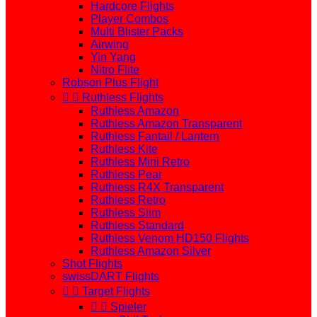
Hardcore Flights
Player Combos
Multi Blister Packs
Airwing
Yin Yang
Nitro Flite
Robson Plus Flight


Ruthless Flights
Ruthless Amazon
Ruthless Amazon Transparent
Ruthless Fantail / Lantern
Ruthless Kite
Ruthless Mini Retro
Ruthless Pear
Ruthless R4X Transparent
Ruthless Retro
Ruthless Slim
Ruthless Standard
Ruthless Venom HD150 Flights
Ruthless Amazon Silver
Shot Flights
swissDART Flights


Target Flights


Spieler