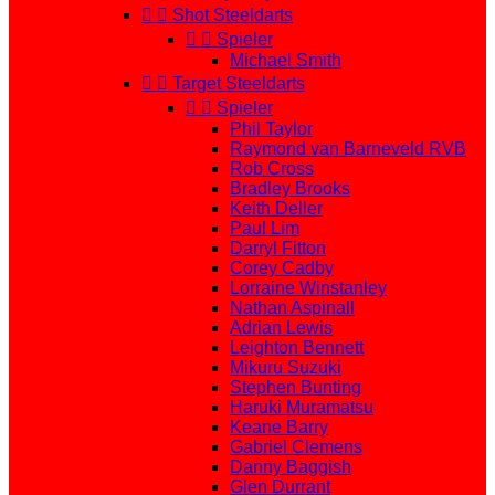


Shot Steeldarts


Spieler
Michael Smith


Target Steeldarts


Spieler
Phil Taylor
Raymond van Barneveld RVB
Rob Cross
Bradley Brooks
Keith Deller
Paul Lim
Darryl Fitton
Corey Cadby
Lorraine Winstanley
Nathan Aspinall
Adrian Lewis
Leighton Bennett
Mikuru Suzuki
Stephen Bunting
Haruki Muramatsu
Keane Barry
Gabriel Clemens
Danny Baggish
Glen Durrant