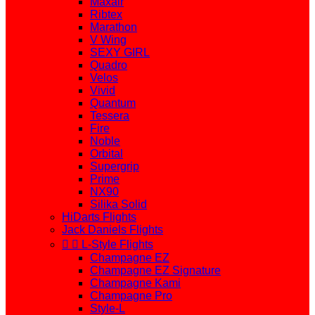
Maxair
Ribtex
Marathon
V Wing
SEXY GIRL
Quadro
Velos
Vivid
Quantum
Tessera
Fire
Noble
Orbital
Supergrip
Prime
NX90
Silika Solid
HiDarts Flights
Jack Daniels Flights


L-Style Flights
Champagne EZ
Champagne EZ Signature
Champagne Kami
Champagne Pro
Style-L