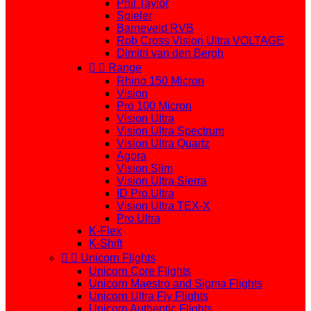
Phil Taylor
Spieler
Barneveld RVB
Rob Cross Vision Ultra VOLTAGE
Dimitri van den Bergh


Range
Rhino 150 Micron
Vision
Pro 100 Micron
Vision Ultra
Vision Ultra Spectrum
Vision Ultra Quartz
Agora
Vision Slim
Vision Ultra Sierra
ID Pro.Ultra
Vision Ultra TEX-X
Pro.Ultra
K-Flex
K-Shift


Unicorn Flights
Unicorn Core Flights
Unicorn Maestro and Sigma Flights
Unicorn Ultra Fly Flights
Unicorn Authentic Flights