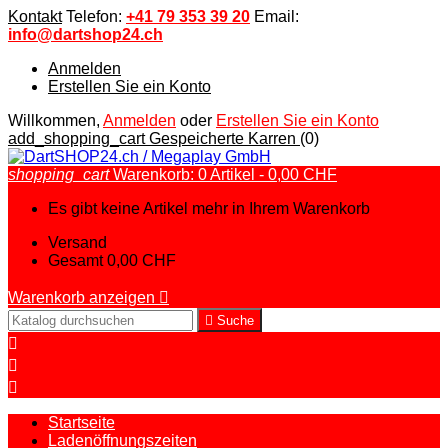
Kontakt
Telefon:
+41 79 353 39 20
Email:
info@dartshop24.ch
Anmelden
Erstellen Sie ein Konto
Willkommen,
Anmelden
oder
Erstellen Sie ein Konto
add_shopping_cart
Gespeicherte Karren
(0)
shopping_cart
Warenkorb:
0
Artikel - 0,00 CHF
Es gibt keine Artikel mehr in Ihrem Warenkorb
Versand
Gesamt
0,00 CHF
Warenkorb anzeigen


Suche



Startseite
Ladenöffnungszeiten