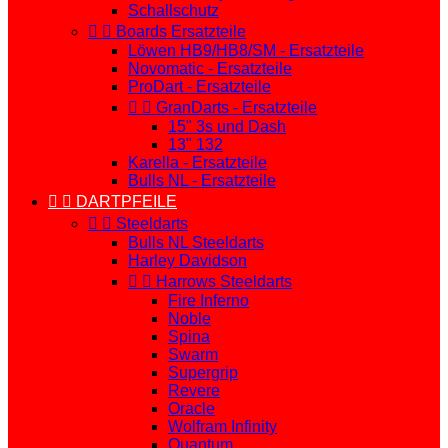
Schallschutz


Boards Ersatzteile
Löwen HB9/HB8/SM - Ersatzteile
Novomatic - Ersatzteile
ProDart - Ersatzteile


GranDarts - Ersatzteile
15" 3s und Dash
13" 132
Karella - Ersatzteile
Bulls NL - Ersatzteile


DARTPFEILE


Steeldarts
Bulls NL Steeldarts
Harley Davidson


Harrows Steeldarts
Fire Inferno
Noble
Spina
Swarm
Supergrip
Revere
Oracle
Wolfram Infinity
Quantum