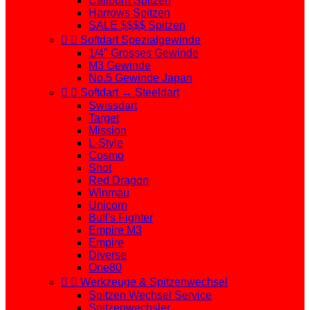
Caliburn Spitzen
Harrows Spitzen
SALE $$$$ Spitzen


Softdart Spezialgewinde
1/4" Grosses Gewinde
M3 Gewinde
No.5 Gewinde Japan


Softdart → Steeldart
Swissdart
Target
Mission
L-Style
Cosmo
Shot
Red Dragon
Winmau
Unicorn
Bull's Fighter
Empire M3
Empire
Diverse
One80


Werkzeuge & Spitzenwechsel
Spitzen Wechsel Service
Spitzenwechsler