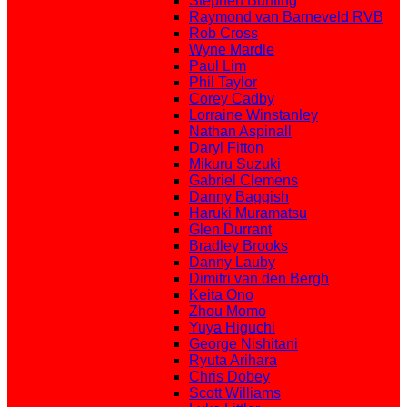
Stephen Bunting
Raymond van Barneveld RVB
Rob Cross
Wyne Mardle
Paul Lim
Phil Taylor
Corey Cadby
Lorraine Winstanley
Nathan Aspinall
Daryl Fitton
Mikuru Suzuki
Gabriel Clemens
Danny Baggish
Haruki Muramatsu
Glen Durrant
Bradley Brooks
Danny Lauby
Dimitri van den Bergh
Keita Ono
Zhou Momo
Yuya Higuchi
George Nishitani
Ryuta Arihara
Chris Dobey
Scott Williams