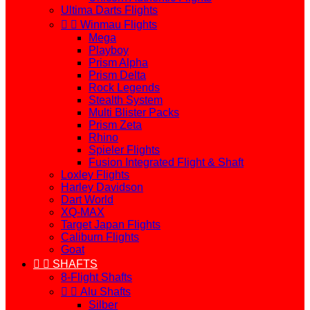
Ultima Darts Flights


Winmau Flights
Mega
Playboy
Prism Alpha
Prism Delta
Rock Legends
Stealth System
Multi Blister Packs
Prism Zeta
Rhino
Spieler Flights
Fusion Integrated Flight & Shaft
Loxley Flights
Harley Davidson
Dart World
XQ-MAX
Target Japan Flights
Caliburn Flights
Goat


SHAFTS
8-Flight Shafts


Alu Shafts
Silber