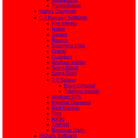
Mittelklasse
Turnierklasse
Harley Davidson


Harrows Softdarts
Fire Inferno
Noble
Swarm
Revere
Supergrip Ultra
Oracle
Quantum
Wolfram Infinity
Spina Black
Spina Gold


Spieler
Dave Chisnall
Takehiro Suzuki
Wolfram 97%
Imperial Diamond
Red Horizon
Toro
NX90
TAIPAN
Beginner Darts
HiDarts Softdarts