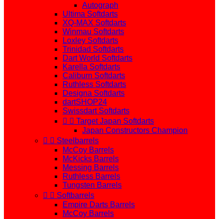
Autograph
Ultima Softdarts
XQ-MAX Softdarts
Winmau Softdarts
Loxley Softdarts
Trinidad Softdarts
Dart World Softdarts
Karella Softdarts
Caliburn Softdarts
Ruthless Softdarts
Designa Softdarts
dartSHOP24
Swissdart Softdarts


Target Japan Softdarts
Japan Constructors Champion


Steelbarrels
McCoy Barrels
McKicks Barrels
Messing Barrels
Ruthless Barrels
Tungsten Barrels


Softbarrels
Empire Darts Barrels
McCoy Barrels