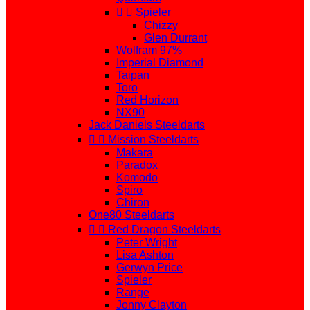


Spieler
Chizzy
Glen Durrant
Wolfram 97%
Imperial Diamond
Taipan
Toro
Red Horizon
NX90
Jack Daniels Steeldarts


Mission Steeldarts
Makara
Paradox
Komodo
Spiro
Chiron
One80 Steeldarts


Red Dragon Steeldarts
Peter Wright
Lisa Ashton
Gerwyn Price
Spieler
Range
Jonny Clayton