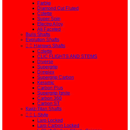
Farbig
Diamond Cut Fluted
Colette
Super Spin
Electro Alloy
Ali Faceted
Bulls Shafts
Evolution Shafts


Harrows Shafts
Colette
CLIC FLIGHTS AND STEMS
Diverse
Supergrip
Dimplex
Supergrip Carbon
Keramic
Carbon Plus
Supergrip Ignite
Carbon 360
Carbon ST
Kwiz-Titan Shafts


L-Style
Laro Locked
Laro Carbon Locked