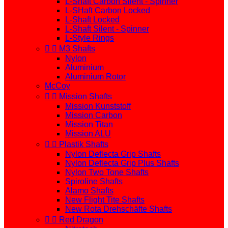
L-Shaft Carbon Silent - Spinner
L-SHaft Carbon Locked
L-Shaft Locked
L-Shaft Silent - Spinner
L-Style Rings


M3 Shafts
Nylon
Aluminium
Aluminium Rotor
McCoy


Mission Shafts
Mission Kunststoff
Mission Carbon
Mission Titan
Mission ALU


Plastik Shafts
Nylon Deflecta Grip Shafts
Nylon Deflecta Grip Plus Shafts
Nylon Two Tone Shafts
Spiroline Shafts
Alamo Shafts
New Flight Tite Shafts
New Rota Drehschäfte Shafts


Red Dragon