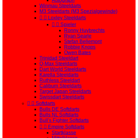
Autograph
Winmau Steeldarts
M3 Steeldarts (M3 Spezialgewinde)


Loxley Steeldarts


Spieler
Ronny Huybrechts
Ryan Searle
Stefan Bellemont
Robbie Knops
Owen Bates
Trinidad Steeldart
Q-Max Steeldarts
Dart World Steeldarts
Karella Steeldarts
Ruthless Steeldart
Caliburn Steeldarts
Target Japan Steeldarts
Swissdart Steeldarts


Softdarts
Bulls DE Softdarts
Bulls NL Softdarts
Bull's Fighter Softdarts


Empire Softdarts
Startklasse