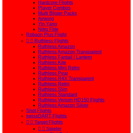
Hardcore Flights
Player Combos
Multi Blister Packs
Airwing
Yin Yang
Nitro Flite
Robson Plus Flight


Ruthless Flights
Ruthless Amazon
Ruthless Amazon Transparent
Ruthless Fantail / Lantern
Ruthless Kite
Ruthless Mini Retro
Ruthless Pear
Ruthless R4X Transparent
Ruthless Retro
Ruthless Slim
Ruthless Standard
Ruthless Venom HD150 Flights
Ruthless Amazon Silver
Shot Flights
swissDART Flights


Target Flights


Spieler