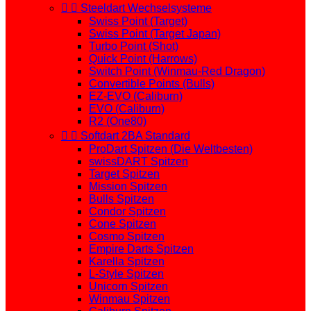


Steeldart Wechselsysteme
Swiss Point (Target)
Swiss Point (Target Japan)
Turbo Point (Shot)
Quick Point (Harrows)
Switch Point (Winmau-Red Dragon)
Convertible Points (Bulls)
EZ-EVO (Caliburn)
EVO (Caliburn)
R2 (One80)


Softdart 2BA Standard
ProDart Spitzen (Die Weltbesten)
swissDART Spitzen
Target Spitzen
Mission Spitzen
Bulls Spitzen
Condor Spitzen
Cone Spitzen
Cosmo Spitzen
Empire Darts Spitzen
Karella Spitzen
L-Style Spitzen
Unicorn Spitzen
Winmau Spitzen