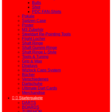
Bulls
Shot
PDC FAN-Shirts
Pokale
Spitzen Case
Poster
M3 Zubehör
Steeldart Re-Pointing Tools
Flight Locher
Shaft Ringe
Shaft Gummi-Ringe
Shaft Ringe L-Style
Tools & Tuning
Grip & Wax
Displays
Wizlock Caps System
Bücher
Verschiedenes
Dartschuhe
Ultimate Dart Cards
Merchandise


Starterpakete
DARTS
BOARDS
ZUBEHÖR