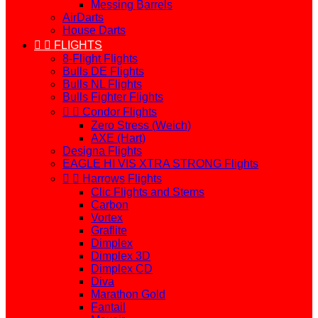
Messing Barrels
AirDarts
House Darts


FLIGHTS
8-Flight Flights
Bulls DE Flights
Bulls NL Flights
Bulls Fighter Flights


Condor Flights
Zero Stress (Weich)
AXE (Hart)
Designa Flights
EAGLE HI VIS XTRA STRONG Flights


Harrows Flights
Clic Flights and Stems
Carbon
Vortex
Graflite
Dimplex
Dimplex 3D
Dimplex CD
Diva
Marathon Gold
Fantail