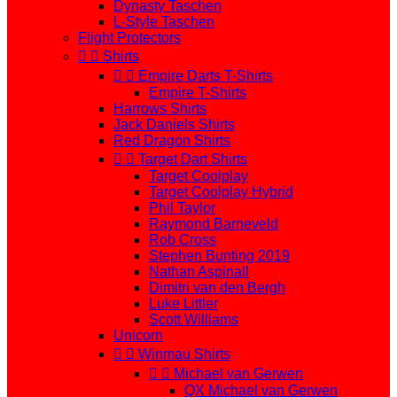
Dynasty Taschen
L-Style Taschen
Flight Protectors


Shirts


Empire Darts T-Shirts
Empire T-Shirts
Harrows Shirts
Jack Daniels Shirts
Red Dragon Shirts


Target Dart Shirts
Target Coolplay
Target Coolplay Hybrid
Phil Taylor
Raymond Barneveld
Rob Cross
Stephen Bunting 2019
Nathan Aspinall
Dimitri van den Bergh
Luke Littler
Scott Williams
Unicorn


Winmau Shirts


Michael van Gerwen
QX Michael van Gerwen