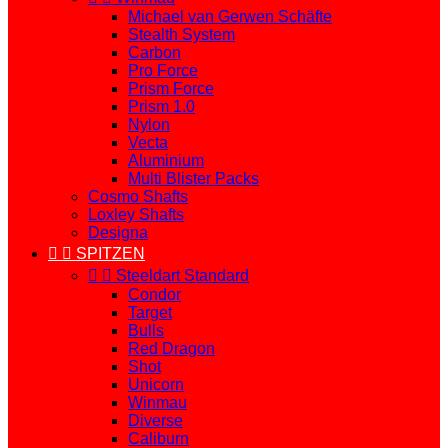
Michael van Gerwen Schäfte
Stealth System
Carbon
Pro Force
Prism Force
Prism 1.0
Nylon
Vecta
Aluminium
Multi Blister Packs
Cosmo Shafts
Loxley Shafts
Designa


SPITZEN


Steeldart Standard
Condor
Target
Bulls
Red Dragon
Shot
Unicorn
Winmau
Diverse
Caliburn