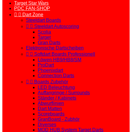
Target Star Wars
PDC FAN-SHOP


Dart Zone
Steeldart Boards


Steeldart Autoscoring
Scolia
Target
Gran Darts
Elektronische Dartscheiben


Softdart Boards Professionell
Löwen HB9/HB8/SM
ProDart
Phoenixdart
Connection Darts


Boards Zubehör
LED Beleuchtung
Auffangringe / Surrounds
Ständer / Kabinets
Abwurflinien
Dart Matten
Scoreboards
GranBoard - Zubhör
Diverses
MOD HUB System Target Darts