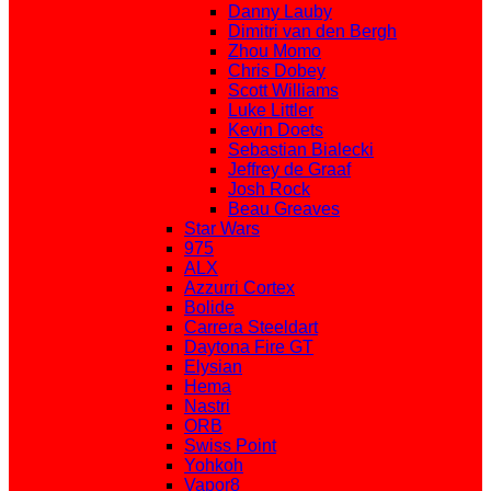
Danny Lauby
Dimitri van den Bergh
Zhou Momo
Chris Dobey
Scott Williams
Luke Littler
Kevin Doets
Sebastian Bialecki
Jeffrey de Graaf
Josh Rock
Beau Greaves
Star Wars
975
ALX
Azzurri Cortex
Bolide
Carrera Steeldart
Daytona Fire GT
Elysian
Hema
Nastri
ORB
Swiss Point
Yohkoh
Vapor8