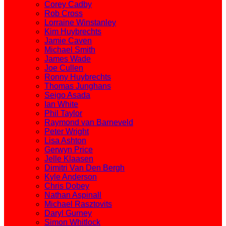
Corey Cadby
Rob Cross
Lorraine Winstanley
Kim Huybrechts
Jamie Caven
Michael Smith
James Wade
Joe Cullen
Ronny Huybrechts
Thomas Junghans
Seigo Asada
Ian White
Phil Taylor
Raymond van Barneveld
Peter Wright
Lisa Ashton
Gerwyn Price
Jelle Klaasen
Dimitri Van Den Bergh
Kyle Anderson
Chris Dobey
Nathan Aspinall
Michael Rasztovits
Daryl Gurney
Simon Whitlock