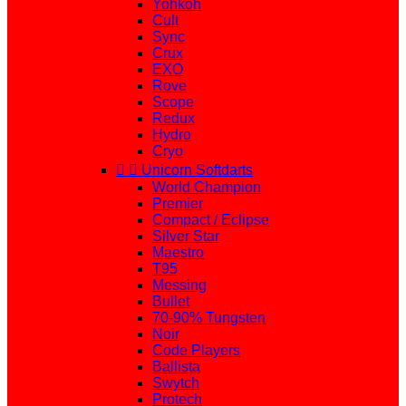
Yohkoh
Cult
Sync
Crux
EXO
Rove
Scope
Redux
Hydro
Cryo


Unicorn Softdarts
World Champion
Premier
Compact / Eclipse
Silver Star
Maestro
T95
Messing
Bullet
70-90% Tungsten
Noir
Code Players
Ballista
Swytch
Protech