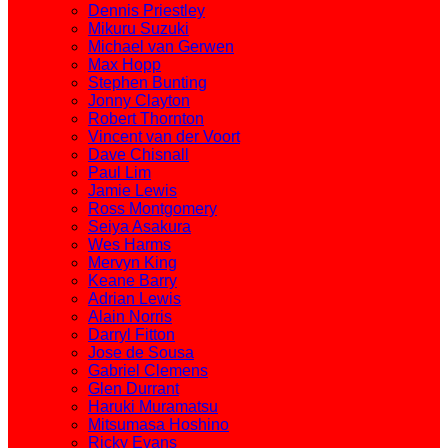
Dennis Priestley
Mikuru Suzuki
Michael van Gerwen
Max Hopp
Stephen Bunting
Jonny Clayton
Robert Thornton
Vincent van der Voort
Dave Chisnall
Paul Lim
Jamie Lewis
Ross Montgomery
Seiya Asakura
Wes Harms
Mervyn King
Keane Barry
Adrian Lewis
Alain Norris
Darryl Fitton
Jose de Sousa
Gabriel Clemens
Glen Durrant
Haruki Muramatsu
Mitsumasa Hoshino
Ricky Evans