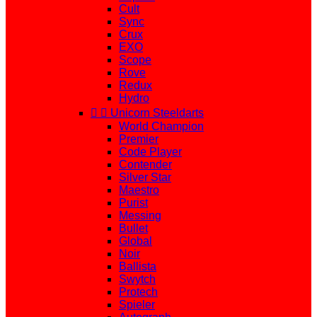
Cult
Sync
Crux
EXO
Scope
Rove
Redux
Hydro


Unicorn Steeldarts
World Champion
Premier
Code Player
Contender
Silver Star
Maestro
Purist
Messing
Bullet
Global
Noir
Ballista
Swytch
Protech
Spieler