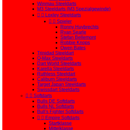
Winmau Steeldarts
M3 Steeldarts (M3 Spezialgewinde)


Loxley Steeldarts


Spieler
Ronny Huybrechts
Ryan Searle
Stefan Bellemont
Robbie Knops
Owen Bates
Trinidad Steeldart
Q-Max Steeldarts
Dart World Steeldarts
Karella Steeldarts
Ruthless Steeldart
Caliburn Steeldarts
Target Japan Steeldarts
Swissdart Steeldarts


Softdarts
Bulls DE Softdarts
Bulls NL Softdarts
Bull's Fighter Softdarts


Empire Softdarts
Startklasse
Mittelklasse