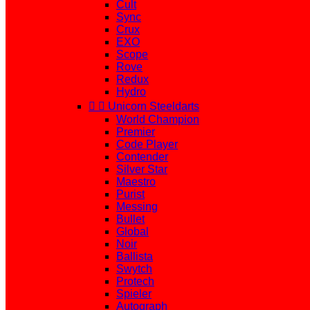
Cult
Sync
Crux
EXO
Scope
Rove
Redux
Hydro


Unicorn Steeldarts
World Champion
Premier
Code Player
Contender
Silver Star
Maestro
Purist
Messing
Bullet
Global
Noir
Ballista
Swytch
Protech
Spieler
Autograph