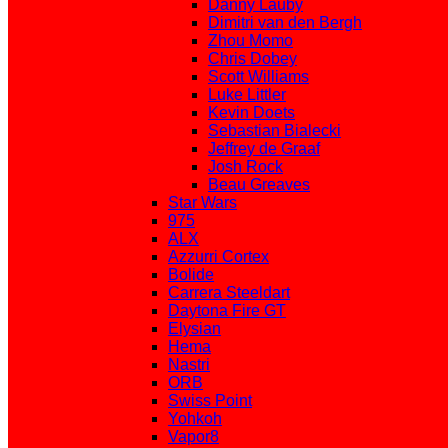
Danny Lauby
Dimitri van den Bergh
Zhou Momo
Chris Dobey
Scott Williams
Luke Littler
Kevin Doets
Sebastian Bialecki
Jeffrey de Graaf
Josh Rock
Beau Greaves
Star Wars
975
ALX
Azzurri Cortex
Bolide
Carrera Steeldart
Daytona Fire GT
Elysian
Hema
Nastri
ORB
Swiss Point
Yohkoh
Vapor8