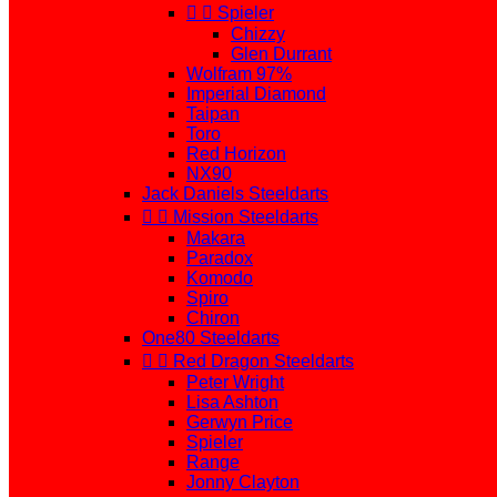


Spieler
Chizzy
Glen Durrant
Wolfram 97%
Imperial Diamond
Taipan
Toro
Red Horizon
NX90
Jack Daniels Steeldarts


Mission Steeldarts
Makara
Paradox
Komodo
Spiro
Chiron
One80 Steeldarts


Red Dragon Steeldarts
Peter Wright
Lisa Ashton
Gerwyn Price
Spieler
Range
Jonny Clayton