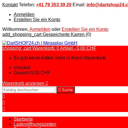
Kontakt
Telefon:
+41 79 353 39 20
Email:
info@dartshop24.
Anmelden
Erstellen Sie ein Konto
Willkommen,
Anmelden
oder
Erstellen Sie ein Konto
add_shopping_cart
Gespeicherte Karren
(0)
shopping_cart
Warenkorb:
0
Artikel - 0,00 CHF
Es gibt keine Artikel mehr in Ihrem Warenkorb
Versand
Gesamt
0,00 CHF
Warenkorb anzeigen


Suche



Startseite
Ladenöffnungszeiten