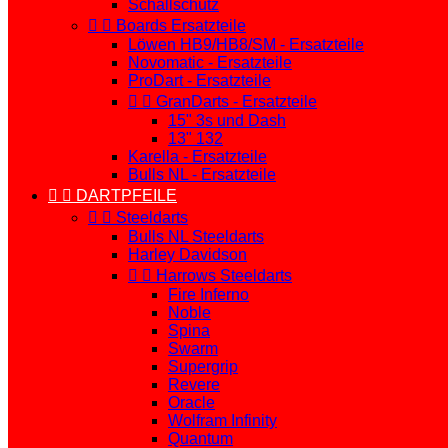
Schallschutz


Boards Ersatzteile
Löwen HB9/HB8/SM - Ersatzteile
Novomatic - Ersatzteile
ProDart - Ersatzteile


GranDarts - Ersatzteile
15" 3s und Dash
13" 132
Karella - Ersatzteile
Bulls NL - Ersatzteile


DARTPFEILE


Steeldarts
Bulls NL Steeldarts
Harley Davidson


Harrows Steeldarts
Fire Inferno
Noble
Spina
Swarm
Supergrip
Revere
Oracle
Wolfram Infinity
Quantum