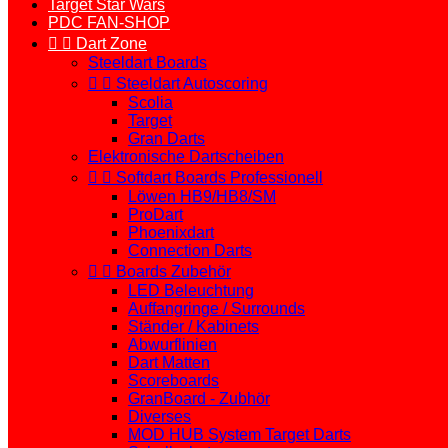
Target Star Wars
PDC FAN-SHOP


Dart Zone
Steeldart Boards


Steeldart Autoscoring
Scolia
Target
Gran Darts
Elektronische Dartscheiben


Softdart Boards Professionell
Löwen HB9/HB8/SM
ProDart
Phoenixdart
Connection Darts


Boards Zubehör
LED Beleuchtung
Auffangringe / Surrounds
Ständer / Kabinets
Abwurflinien
Dart Matten
Scoreboards
GranBoard - Zubhör
Diverses
MOD HUB System Target Darts