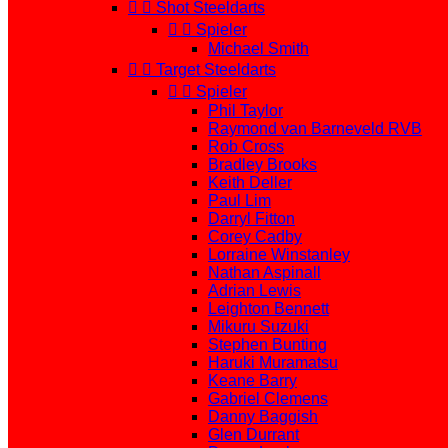


Shot Steeldarts


Spieler
Michael Smith


Target Steeldarts


Spieler
Phil Taylor
Raymond van Barneveld RVB
Rob Cross
Bradley Brooks
Keith Deller
Paul Lim
Darryl Fitton
Corey Cadby
Lorraine Winstanley
Nathan Aspinall
Adrian Lewis
Leighton Bennett
Mikuru Suzuki
Stephen Bunting
Haruki Muramatsu
Keane Barry
Gabriel Clemens
Danny Baggish
Glen Durrant