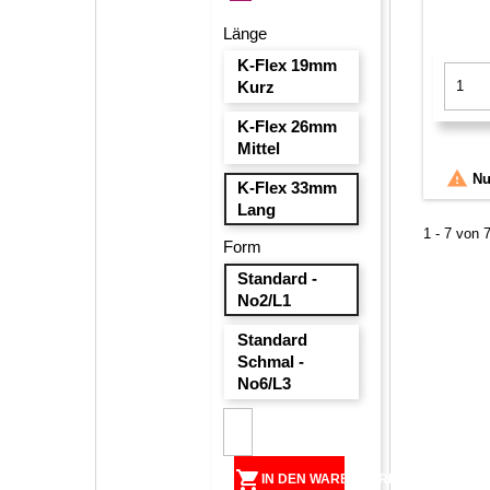
-
Länge
Neon
K-Flex 19mm
Kurz
K-Flex 26mm
Mittel

Nur
K-Flex 33mm
Lang
1 - 7 von 7
Form
Standard -
No2/L1
Standard
Schmal -
No6/L3

IN DEN WARENKORB