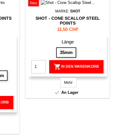
Neu
MARKE:
SHOT
OINTS
SHOT - CONE SCALLOP STEEL
POINTS
Preis
11,50 CHF
Länge
35mm

IN DEN WARENKORB
mm
Mehr

An Lager
KORB