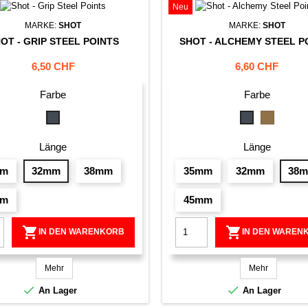
Neu
MARKE:
SHOT
MARKE:
SHOT
OT - GRIP STEEL POINTS
SHOT - ALCHEMY STEEL P
Preis
Preis
6,50 CHF
6,60 CHF
Farbe
Farbe
Gold
Schwarz
Schwarz
Länge
Länge
mm
32mm
38mm
35mm
32mm
38
mm
45mm


IN DEN WARENKORB
IN DEN WAREN
Mehr
Mehr


An Lager
An Lager