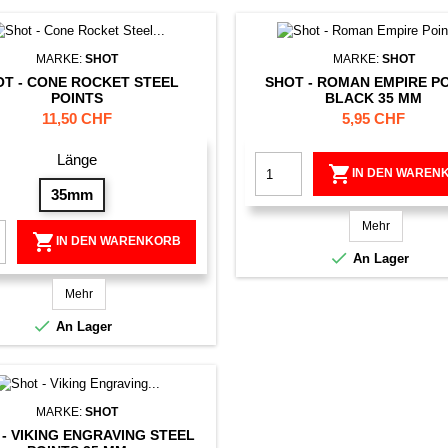
MARKE:
SHOT
MARKE:
SHOT
OT - CONE ROCKET STEEL
SHOT - ROMAN EMPIRE P
POINTS
BLACK 35 MM
Preis
Preis
11,50 CHF
5,95 CHF
Länge

IN DEN WAREN
35mm
Mehr

IN DEN WARENKORB

An Lager
Mehr

An Lager
MARKE:
SHOT
 - VIKING ENGRAVING STEEL