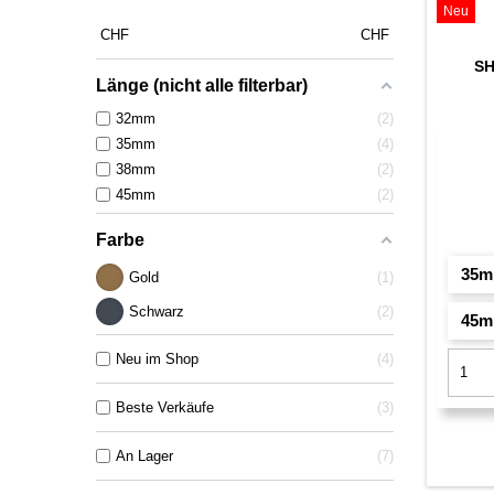
Neu
CHF
CHF
SH
Länge (nicht alle filterbar)
32mm
2
35mm
4
38mm
2
45mm
2
Farbe
35
Gold
1
Schwarz
2
45
Neu im Shop
4
Beste Verkäufe
3
An Lager
7