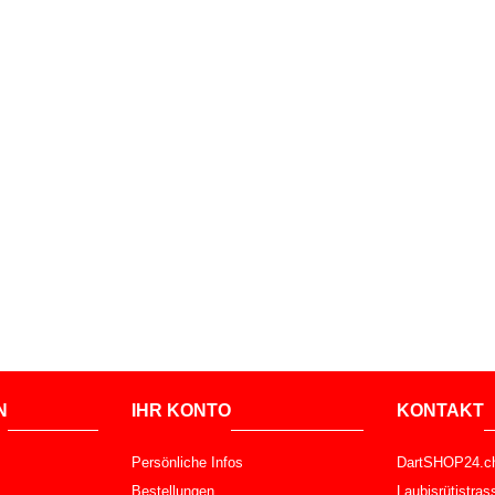
N
IHR KONTO
KONTAKT
Persönliche Infos
DartSHOP24.c
Bestellungen
Laubisrütistra