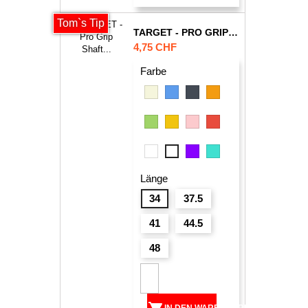
Tom`s Tip
TARGET - PRO GRIP SHAFT (3ER PACK)
Preis
4,75 CHF
Farbe
Beige
Blau
Schwarz
Orange
Grün
Gelb
Pink
Rot
Weiss
Violett
Türkis
Weiss
-
Länge
Klar
34
37.5
41
44.5
48