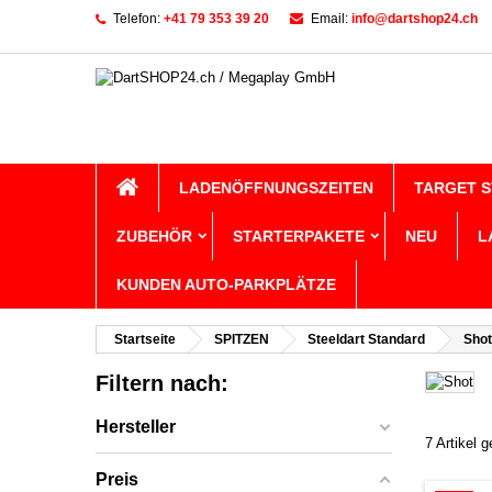
Telefon:
+41 79 353 39 20
Email:
info@dartshop24.ch
LADENÖFFNUNGSZEITEN
TARGET 
ZUBEHÖR
STARTERPAKETE
NEU
L
KUNDEN AUTO-PARKPLÄTZE
Startseite
SPITZEN
Steeldart Standard
Shot
Filtern nach:
Hersteller
7 Artikel 
Preis