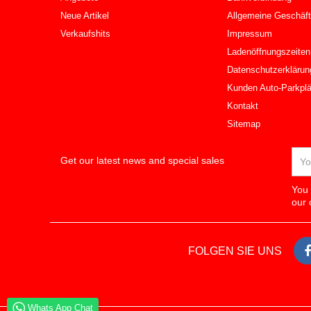
Neue Artikel
Allgemeine Geschäf
Verkaufshits
Impressum
Ladenöffnungszeiten
Datenschutzerklärun
Kunden Auto-Parkplä
Kontakt
Sitemap
Get our latest news and special sales
You 
our 
FOLGEN SIE UNS
Whats App Chat
Whats App Chat