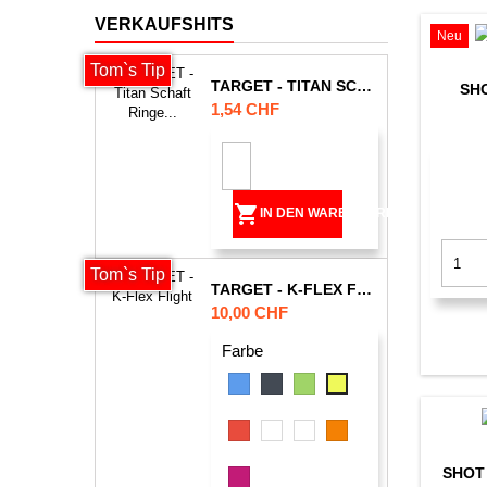
VERKAUFSHITS
Neu
Tom`s Tip
TARGET - TITAN SCHAFT RINGE (DER BESTE!!)
SH
Preis
1,54 CHF

IN DEN WARENKORB
Tom`s Tip
TARGET - K-FLEX FLIGHT
Preis
10,00 CHF
Farbe
Blau
Schwarz
Grün
Gelb
-
Neon
Rot
Weiss
Weiss
Orange
-
-
SHOT
Klar
Neon
Pink