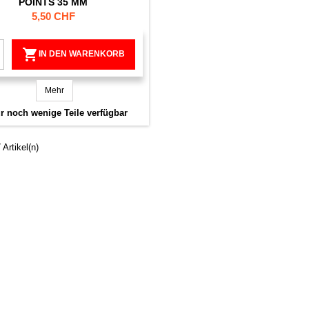
POINTS 35 MM
Preis
5,50 CHF

IN DEN WARENKORB
Mehr
 noch wenige Teile verfügbar
 Artikel(n)