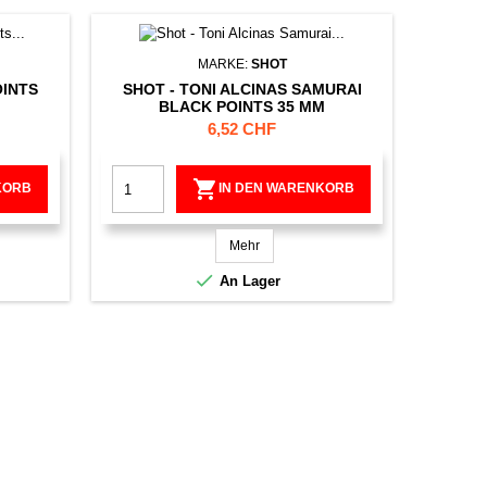
MARKE:
SHOT
OINTS
SHOT - TONI ALCINAS SAMURAI
BLACK POINTS 35 MM
Preis
6,52 CHF

KORB
IN DEN WARENKORB
Mehr

An Lager