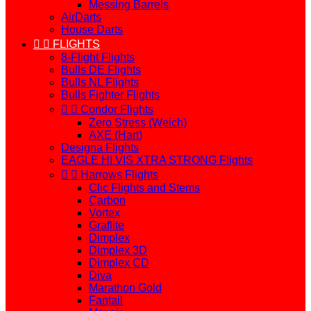
Messing Barrels
AirDarts
House Darts


FLIGHTS
8-Flight Flights
Bulls DE Flights
Bulls NL Flights
Bulls Fighter Flights


Condor Flights
Zero Stress (Weich)
AXE (Hart)
Designa Flights
EAGLE HI VIS XTRA STRONG Flights


Harrows Flights
Clic Flights and Stems
Carbon
Vortex
Graflite
Dimplex
Dimplex 3D
Dimplex CD
Diva
Marathon Gold
Fantail