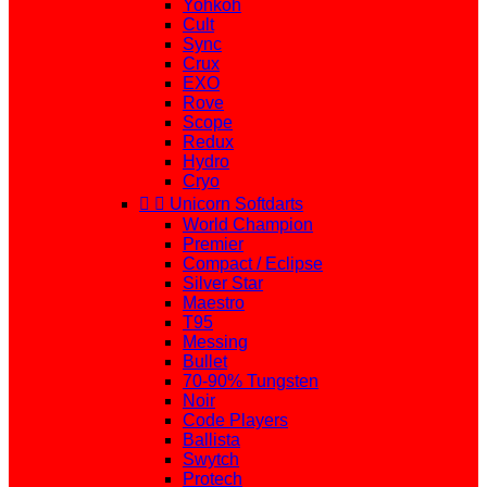
Yohkoh
Cult
Sync
Crux
EXO
Rove
Scope
Redux
Hydro
Cryo


Unicorn Softdarts
World Champion
Premier
Compact / Eclipse
Silver Star
Maestro
T95
Messing
Bullet
70-90% Tungsten
Noir
Code Players
Ballista
Swytch
Protech