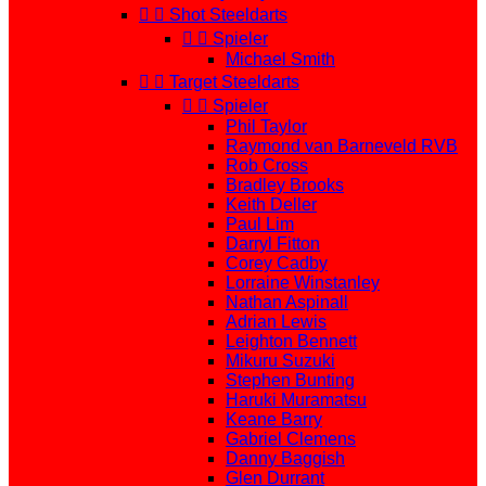


Shot Steeldarts


Spieler
Michael Smith


Target Steeldarts


Spieler
Phil Taylor
Raymond van Barneveld RVB
Rob Cross
Bradley Brooks
Keith Deller
Paul Lim
Darryl Fitton
Corey Cadby
Lorraine Winstanley
Nathan Aspinall
Adrian Lewis
Leighton Bennett
Mikuru Suzuki
Stephen Bunting
Haruki Muramatsu
Keane Barry
Gabriel Clemens
Danny Baggish
Glen Durrant