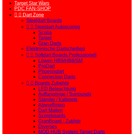
Target Star Wars
PDC FAN-SHOP


Dart Zone
Steeldart Boards


Steeldart Autoscoring
Scolia
Target
Gran Darts
Elektronische Dartscheiben


Softdart Boards Professionell
Löwen HB9/HB8/SM
ProDart
Phoenixdart
Connection Darts


Boards Zubehör
LED Beleuchtung
Auffangringe / Surrounds
Ständer / Kabinets
Abwurflinien
Dart Matten
Scoreboards
GranBoard - Zubhör
Diverses
MOD HUB System Target Darts