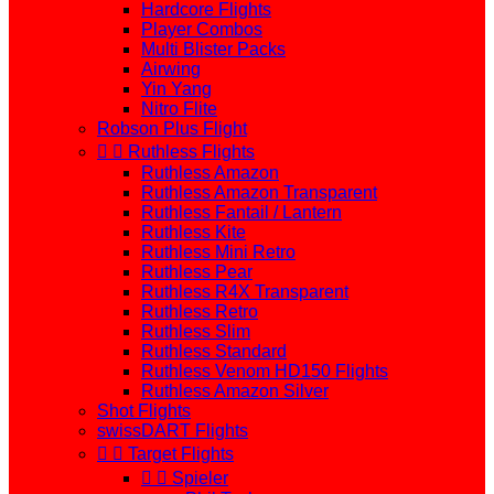
Hardcore Flights
Player Combos
Multi Blister Packs
Airwing
Yin Yang
Nitro Flite
Robson Plus Flight


Ruthless Flights
Ruthless Amazon
Ruthless Amazon Transparent
Ruthless Fantail / Lantern
Ruthless Kite
Ruthless Mini Retro
Ruthless Pear
Ruthless R4X Transparent
Ruthless Retro
Ruthless Slim
Ruthless Standard
Ruthless Venom HD150 Flights
Ruthless Amazon Silver
Shot Flights
swissDART Flights


Target Flights


Spieler