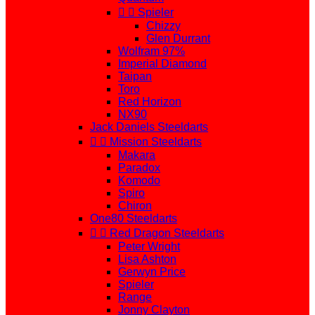


Spieler
Chizzy
Glen Durrant
Wolfram 97%
Imperial Diamond
Taipan
Toro
Red Horizon
NX90
Jack Daniels Steeldarts


Mission Steeldarts
Makara
Paradox
Komodo
Spiro
Chiron
One80 Steeldarts


Red Dragon Steeldarts
Peter Wright
Lisa Ashton
Gerwyn Price
Spieler
Range
Jonny Clayton