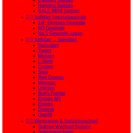
Caliburn Spitzen
Harrows Spitzen
SALE $$$$ Spitzen


Softdart Spezialgewinde
1/4" Grosses Gewinde
M3 Gewinde
No.5 Gewinde Japan


Softdart → Steeldart
Swissdart
Target
Mission
L-Style
Cosmo
Shot
Red Dragon
Winmau
Unicorn
Bull's Fighter
Empire M3
Empire
Diverse
One80


Werkzeuge & Spitzenwechsel
Spitzen Wechsel Service
Spitzenwechsler