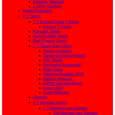
Dynasty Taschen
L-Style Taschen
Flight Protectors


Shirts


Empire Darts T-Shirts
Empire T-Shirts
Harrows Shirts
Jack Daniels Shirts
Red Dragon Shirts


Target Dart Shirts
Target Coolplay
Target Coolplay Hybrid
Phil Taylor
Raymond Barneveld
Rob Cross
Stephen Bunting 2019
Nathan Aspinall
Dimitri van den Bergh
Luke Littler
Scott Williams
Unicorn


Winmau Shirts


Michael van Gerwen
QX Michael van Gerwen