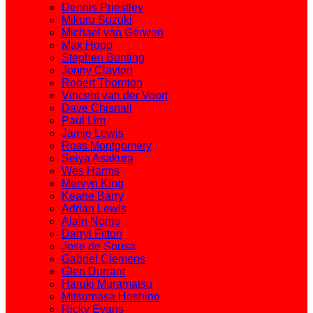
Dennis Priestley
Mikuru Suzuki
Michael van Gerwen
Max Hopp
Stephen Bunting
Jonny Clayton
Robert Thornton
Vincent van der Voort
Dave Chisnall
Paul Lim
Jamie Lewis
Ross Montgomery
Seiya Asakura
Wes Harms
Mervyn King
Keane Barry
Adrian Lewis
Alain Norris
Darryl Fitton
Jose de Sousa
Gabriel Clemens
Glen Durrant
Haruki Muramatsu
Mitsumasa Hoshino
Ricky Evans