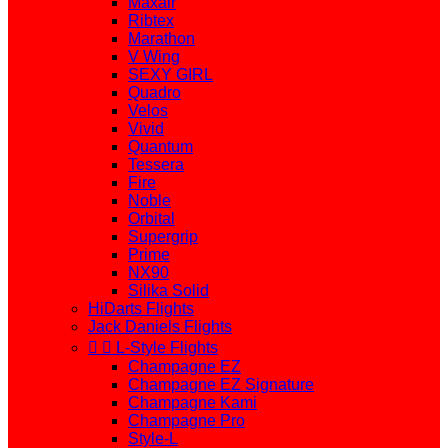
Maxair
Ribtex
Marathon
V Wing
SEXY GIRL
Quadro
Velos
Vivid
Quantum
Tessera
Fire
Noble
Orbital
Supergrip
Prime
NX90
Silika Solid
HiDarts Flights
Jack Daniels Flights


L-Style Flights
Champagne EZ
Champagne EZ Signature
Champagne Kami
Champagne Pro
Style-L