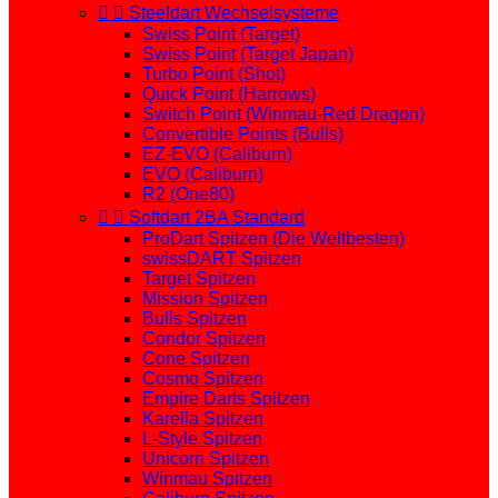


Steeldart Wechselsysteme
Swiss Point (Target)
Swiss Point (Target Japan)
Turbo Point (Shot)
Quick Point (Harrows)
Switch Point (Winmau-Red Dragon)
Convertible Points (Bulls)
EZ-EVO (Caliburn)
EVO (Caliburn)
R2 (One80)


Softdart 2BA Standard
ProDart Spitzen (Die Weltbesten)
swissDART Spitzen
Target Spitzen
Mission Spitzen
Bulls Spitzen
Condor Spitzen
Cone Spitzen
Cosmo Spitzen
Empire Darts Spitzen
Karella Spitzen
L-Style Spitzen
Unicorn Spitzen
Winmau Spitzen