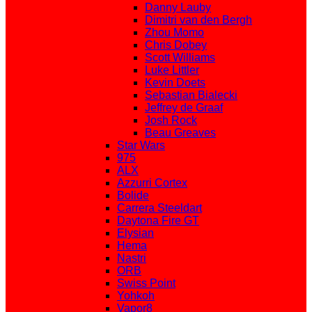
Danny Lauby
Dimitri van den Bergh
Zhou Momo
Chris Dobey
Scott Williams
Luke Littler
Kevin Doets
Sebastian Bialecki
Jeffrey de Graaf
Josh Rock
Beau Greaves
Star Wars
975
ALX
Azzurri Cortex
Bolide
Carrera Steeldart
Daytona Fire GT
Elysian
Hema
Nastri
ORB
Swiss Point
Yohkoh
Vapor8