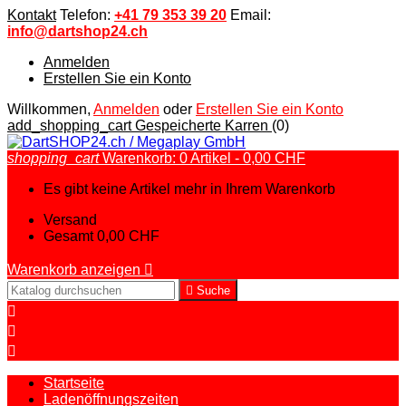
Kontakt
Telefon:
+41 79 353 39 20
Email:
info@dartshop24.ch
Anmelden
Erstellen Sie ein Konto
Willkommen,
Anmelden
oder
Erstellen Sie ein Konto
add_shopping_cart
Gespeicherte Karren
(0)
shopping_cart
Warenkorb:
0
Artikel - 0,00 CHF
Es gibt keine Artikel mehr in Ihrem Warenkorb
Versand
Gesamt
0,00 CHF
Warenkorb anzeigen


Suche



Startseite
Ladenöffnungszeiten