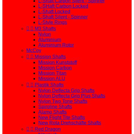
L-Shaft Carbon Silent - Spinner
L-SHaft Carbon Locked
L-Shaft Locked
L-Shaft Silent - Spinner
L-Style Rings


M3 Shafts
Nylon
Aluminium
Aluminium Rotor
McCoy


Mission Shafts
Mission Kunststoff
Mission Carbon
Mission Titan
Mission ALU


Plastik Shafts
Nylon Deflecta Grip Shafts
Nylon Deflecta Grip Plus Shafts
Nylon Two Tone Shafts
Spiroline Shafts
Alamo Shafts
New Flight Tite Shafts
New Rota Drehschäfte Shafts


Red Dragon