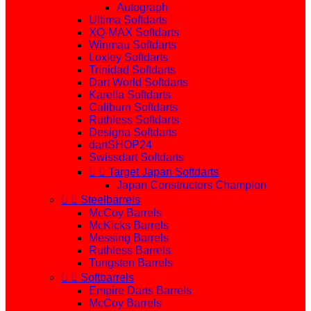
Autograph
Ultima Softdarts
XQ-MAX Softdarts
Winmau Softdarts
Loxley Softdarts
Trinidad Softdarts
Dart World Softdarts
Karella Softdarts
Caliburn Softdarts
Ruthless Softdarts
Designa Softdarts
dartSHOP24
Swissdart Softdarts


Target Japan Softdarts
Japan Constructors Champion


Steelbarrels
McCoy Barrels
McKicks Barrels
Messing Barrels
Ruthless Barrels
Tungsten Barrels


Softbarrels
Empire Darts Barrels
McCoy Barrels