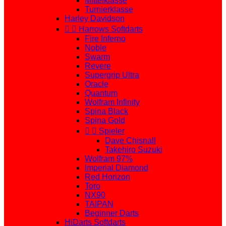
Mittelklasse
Turnierklasse
Harley Davidson


Harrows Softdarts
Fire Inferno
Noble
Swarm
Revere
Supergrip Ultra
Oracle
Quantum
Wolfram Infinity
Spina Black
Spina Gold


Spieler
Dave Chisnall
Takehiro Suzuki
Wolfram 97%
Imperial Diamond
Red Horizon
Toro
NX90
TAIPAN
Beginner Darts
HiDarts Softdarts