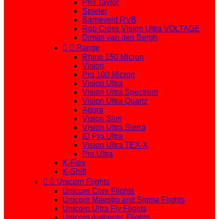
Phil Taylor
Spieler
Barneveld RVB
Rob Cross Vision Ultra VOLTAGE
Dimitri van den Bergh


Range
Rhino 150 Micron
Vision
Pro 100 Micron
Vision Ultra
Vision Ultra Spectrum
Vision Ultra Quartz
Agora
Vision Slim
Vision Ultra Sierra
ID Pro.Ultra
Vision Ultra TEX-X
Pro.Ultra
K-Flex
K-Shift


Unicorn Flights
Unicorn Core Flights
Unicorn Maestro and Sigma Flights
Unicorn Ultra Fly Flights
Unicorn Authentic Flights