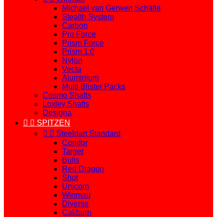
Michael van Gerwen Schäfte
Stealth System
Carbon
Pro Force
Prism Force
Prism 1.0
Nylon
Vecta
Aluminium
Multi Blister Packs
Cosmo Shafts
Loxley Shafts
Designa


SPITZEN


Steeldart Standard
Condor
Target
Bulls
Red Dragon
Shot
Unicorn
Winmau
Diverse
Caliburn