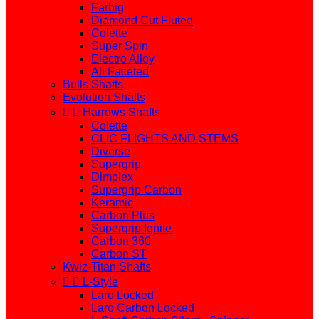
Farbig
Diamond Cut Fluted
Colette
Super Spin
Electro Alloy
Ali Faceted
Bulls Shafts
Evolution Shafts


Harrows Shafts
Colette
CLIC FLIGHTS AND STEMS
Diverse
Supergrip
Dimplex
Supergrip Carbon
Keramic
Carbon Plus
Supergrip Ignite
Carbon 360
Carbon ST
Kwiz-Titan Shafts


L-Style
Laro Locked
Laro Carbon Locked