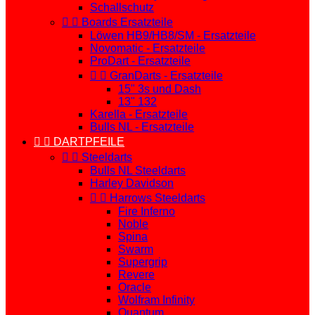
Schallschutz


Boards Ersatzteile
Löwen HB9/HB8/SM - Ersatzteile
Novomatic - Ersatzteile
ProDart - Ersatzteile


GranDarts - Ersatzteile
15" 3s und Dash
13" 132
Karella - Ersatzteile
Bulls NL - Ersatzteile


DARTPFEILE


Steeldarts
Bulls NL Steeldarts
Harley Davidson


Harrows Steeldarts
Fire Inferno
Noble
Spina
Swarm
Supergrip
Revere
Oracle
Wolfram Infinity
Quantum