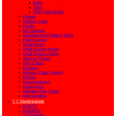
Bulls
Shot
PDC FAN-Shirts
Pokale
Spitzen Case
Poster
M3 Zubehör
Steeldart Re-Pointing Tools
Flight Locher
Shaft Ringe
Shaft Gummi-Ringe
Shaft Ringe L-Style
Tools & Tuning
Grip & Wax
Displays
Wizlock Caps System
Bücher
Verschiedenes
Dartschuhe
Ultimate Dart Cards
Merchandise


Starterpakete
DARTS
BOARDS
ZUBEHÖR