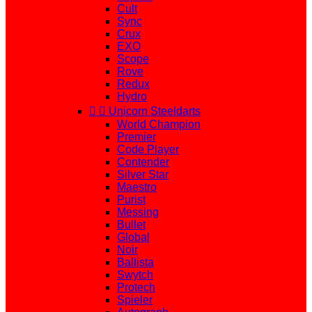
Cult
Sync
Crux
EXO
Scope
Rove
Redux
Hydro


Unicorn Steeldarts
World Champion
Premier
Code Player
Contender
Silver Star
Maestro
Purist
Messing
Bullet
Global
Noir
Ballista
Swytch
Protech
Spieler