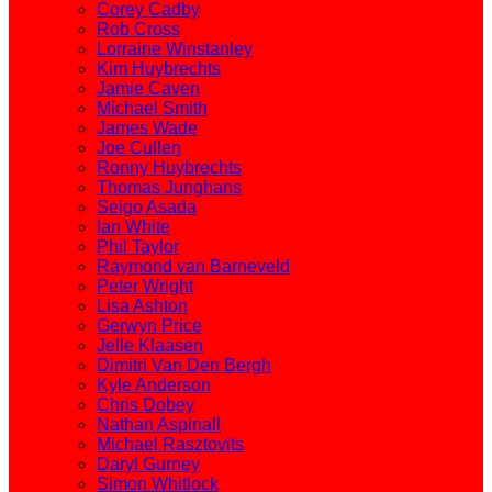
Corey Cadby
Rob Cross
Lorraine Winstanley
Kim Huybrechts
Jamie Caven
Michael Smith
James Wade
Joe Cullen
Ronny Huybrechts
Thomas Junghans
Seigo Asada
Ian White
Phil Taylor
Raymond van Barneveld
Peter Wright
Lisa Ashton
Gerwyn Price
Jelle Klaasen
Dimitri Van Den Bergh
Kyle Anderson
Chris Dobey
Nathan Aspinall
Michael Rasztovits
Daryl Gurney
Simon Whitlock