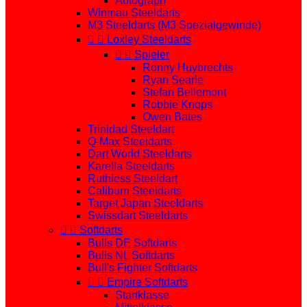
Autograph
Winmau Steeldarts
M3 Steeldarts (M3 Spezialgewinde)


Loxley Steeldarts


Spieler
Ronny Huybrechts
Ryan Searle
Stefan Bellemont
Robbie Knops
Owen Bates
Trinidad Steeldart
Q-Max Steeldarts
Dart World Steeldarts
Karella Steeldarts
Ruthless Steeldart
Caliburn Steeldarts
Target Japan Steeldarts
Swissdart Steeldarts


Softdarts
Bulls DE Softdarts
Bulls NL Softdarts
Bull's Fighter Softdarts


Empire Softdarts
Startklasse