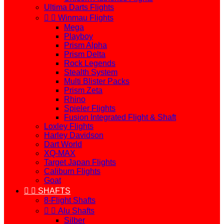
Ultima Darts Flights


Winmau Flights
Mega
Playboy
Prism Alpha
Prism Delta
Rock Legends
Stealth System
Multi Blister Packs
Prism Zeta
Rhino
Spieler Flights
Fusion Integrated Flight & Shaft
Loxley Flights
Harley Davidson
Dart World
XQ-MAX
Target Japan Flights
Caliburn Flights
Goat


SHAFTS
8-Flight Shafts


Alu Shafts
Silber