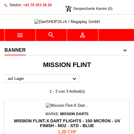
Telefon:
+41 79 353 39 20
add_shopping_cart
Gespeicherte Karren
(0)



BANNER
MISSION FLINT

auf Lager
1 - 3 von 3 Artikel(n)
MARKE:
MISSION DARTS
MISSION FLINT-X DART FLIGHTS - 100 MICRON - UV
FINISH - NO2 - STD - BLUE
Preis
1,38 CHF