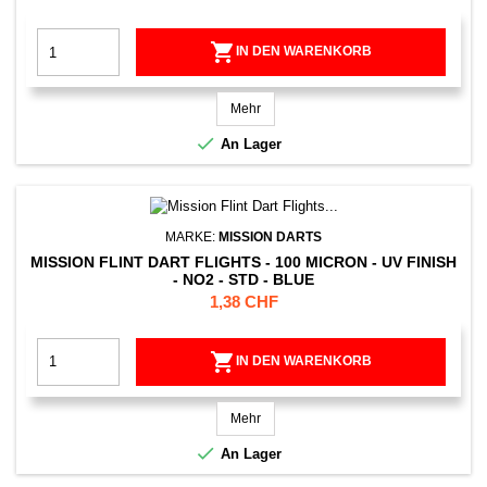

IN DEN WARENKORB
Mehr

An Lager
MARKE:
MISSION DARTS
MISSION FLINT DART FLIGHTS - 100 MICRON - UV FINISH
- NO2 - STD - BLUE
Preis
1,38 CHF

IN DEN WARENKORB
Mehr

An Lager