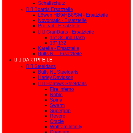
Schallschutz


Boards Ersatzteile
Löwen HB9/HB8/SM - Ersatzteile
Novomatic - Ersatzteile
ProDart - Ersatzteile


GranDarts - Ersatzteile
15" 3s und Dash
13" 132
Karella - Ersatzteile
Bulls NL - Ersatzteile


DARTPFEILE


Steeldarts
Bulls NL Steeldarts
Harley Davidson


Harrows Steeldarts
Fire Inferno
Noble
Spina
Swarm
Supergrip
Revere
Oracle
Wolfram Infinity
Quantum