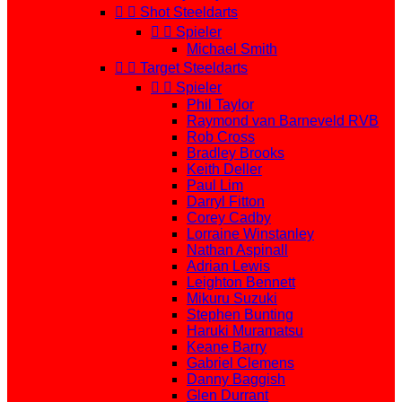


Shot Steeldarts


Spieler
Michael Smith


Target Steeldarts


Spieler
Phil Taylor
Raymond van Barneveld RVB
Rob Cross
Bradley Brooks
Keith Deller
Paul Lim
Darryl Fitton
Corey Cadby
Lorraine Winstanley
Nathan Aspinall
Adrian Lewis
Leighton Bennett
Mikuru Suzuki
Stephen Bunting
Haruki Muramatsu
Keane Barry
Gabriel Clemens
Danny Baggish
Glen Durrant