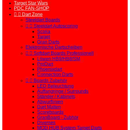
Target Star Wars
PDC FAN-SHOP


Dart Zone
Steeldart Boards


Steeldart Autoscoring
Scolia
Target
Gran Darts
Elektronische Dartscheiben


Softdart Boards Professionell
Löwen HB9/HB8/SM
ProDart
Phoenixdart
Connection Darts


Boards Zubehör
LED Beleuchtung
Auffangringe / Surrounds
Ständer / Kabinets
Abwurflinien
Dart Matten
Scoreboards
GranBoard - Zubhör
Diverses
MOD HUB System Target Darts