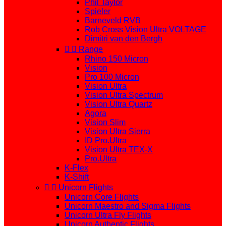
Phil Taylor
Spieler
Barneveld RVB
Rob Cross Vision Ultra VOLTAGE
Dimitri van den Bergh


Range
Rhino 150 Micron
Vision
Pro 100 Micron
Vision Ultra
Vision Ultra Spectrum
Vision Ultra Quartz
Agora
Vision Slim
Vision Ultra Sierra
ID Pro.Ultra
Vision Ultra TEX-X
Pro.Ultra
K-Flex
K-Shift


Unicorn Flights
Unicorn Core Flights
Unicorn Maestro and Sigma Flights
Unicorn Ultra Fly Flights
Unicorn Authentic Flights