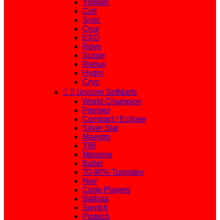
Yohkoh
Cult
Sync
Crux
EXO
Rove
Scope
Redux
Hydro
Cryo


Unicorn Softdarts
World Champion
Premier
Compact / Eclipse
Silver Star
Maestro
T95
Messing
Bullet
70-90% Tungsten
Noir
Code Players
Ballista
Swytch
Protech