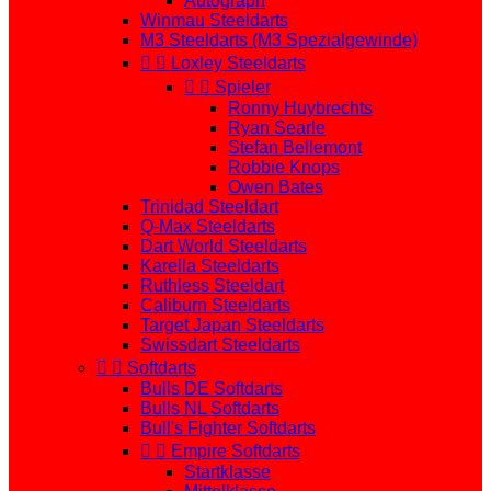
Autograph
Winmau Steeldarts
M3 Steeldarts (M3 Spezialgewinde)


Loxley Steeldarts


Spieler
Ronny Huybrechts
Ryan Searle
Stefan Bellemont
Robbie Knops
Owen Bates
Trinidad Steeldart
Q-Max Steeldarts
Dart World Steeldarts
Karella Steeldarts
Ruthless Steeldart
Caliburn Steeldarts
Target Japan Steeldarts
Swissdart Steeldarts


Softdarts
Bulls DE Softdarts
Bulls NL Softdarts
Bull's Fighter Softdarts


Empire Softdarts
Startklasse