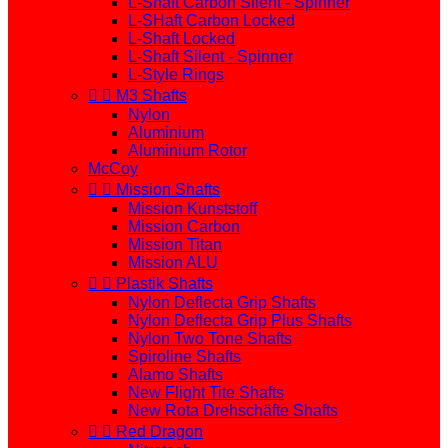
L-Shaft Carbon Silent - Spinner
L-SHaft Carbon Locked
L-Shaft Locked
L-Shaft Silent - Spinner
L-Style Rings


M3 Shafts
Nylon
Aluminium
Aluminium Rotor
McCoy


Mission Shafts
Mission Kunststoff
Mission Carbon
Mission Titan
Mission ALU


Plastik Shafts
Nylon Deflecta Grip Shafts
Nylon Deflecta Grip Plus Shafts
Nylon Two Tone Shafts
Spiroline Shafts
Alamo Shafts
New Flight Tite Shafts
New Rota Drehschäfte Shafts


Red Dragon