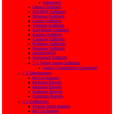
Autograph
Ultima Softdarts
XQ-MAX Softdarts
Winmau Softdarts
Loxley Softdarts
Trinidad Softdarts
Dart World Softdarts
Karella Softdarts
Caliburn Softdarts
Ruthless Softdarts
Designa Softdarts
dartSHOP24
Swissdart Softdarts


Target Japan Softdarts
Japan Constructors Champion


Steelbarrels
McCoy Barrels
McKicks Barrels
Messing Barrels
Ruthless Barrels
Tungsten Barrels


Softbarrels
Empire Darts Barrels
McCoy Barrels