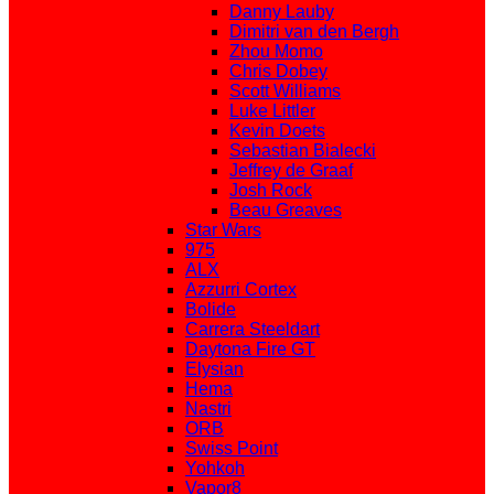
Danny Lauby
Dimitri van den Bergh
Zhou Momo
Chris Dobey
Scott Williams
Luke Littler
Kevin Doets
Sebastian Bialecki
Jeffrey de Graaf
Josh Rock
Beau Greaves
Star Wars
975
ALX
Azzurri Cortex
Bolide
Carrera Steeldart
Daytona Fire GT
Elysian
Hema
Nastri
ORB
Swiss Point
Yohkoh
Vapor8