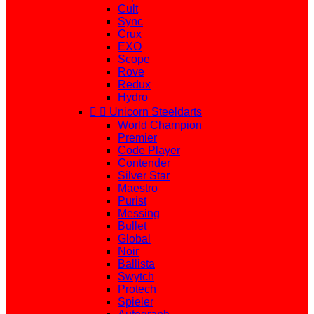
Cult
Sync
Crux
EXO
Scope
Rove
Redux
Hydro


Unicorn Steeldarts
World Champion
Premier
Code Player
Contender
Silver Star
Maestro
Purist
Messing
Bullet
Global
Noir
Ballista
Swytch
Protech
Spieler