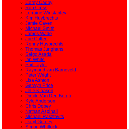
Corey Cadby
Rob Cross
Lorraine Winstanley
Kim Huybrechts
Jamie Caven
Michael Smith
James Wade
Joe Cullen
Ronny Huybrechts
Thomas Junghans
Seigo Asada
Ian White
Phil Taylor
Raymond van Barneveld
Peter Wright
Lisa Ashton
Gerwyn Price
Jelle Klaasen
Dimitri Van Den Bergh
Kyle Anderson
Chris Dobey
Nathan Aspinall
Michael Rasztovits
Daryl Gurney
Simon Whitlock