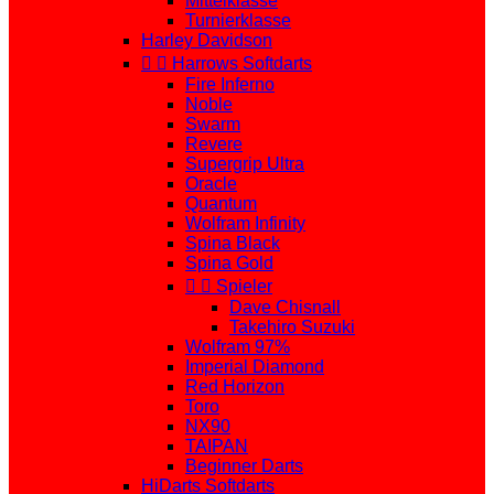
Mittelklasse
Turnierklasse
Harley Davidson


Harrows Softdarts
Fire Inferno
Noble
Swarm
Revere
Supergrip Ultra
Oracle
Quantum
Wolfram Infinity
Spina Black
Spina Gold


Spieler
Dave Chisnall
Takehiro Suzuki
Wolfram 97%
Imperial Diamond
Red Horizon
Toro
NX90
TAIPAN
Beginner Darts
HiDarts Softdarts