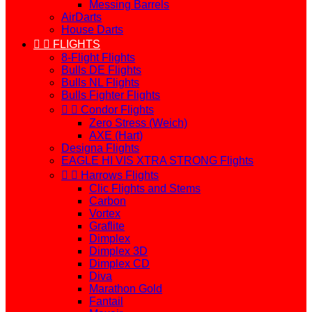
Messing Barrels
AirDarts
House Darts


FLIGHTS
8-Flight Flights
Bulls DE Flights
Bulls NL Flights
Bulls Fighter Flights


Condor Flights
Zero Stress (Weich)
AXE (Hart)
Designa Flights
EAGLE HI VIS XTRA STRONG Flights


Harrows Flights
Clic Flights and Stems
Carbon
Vortex
Graflite
Dimplex
Dimplex 3D
Dimplex CD
Diva
Marathon Gold
Fantail