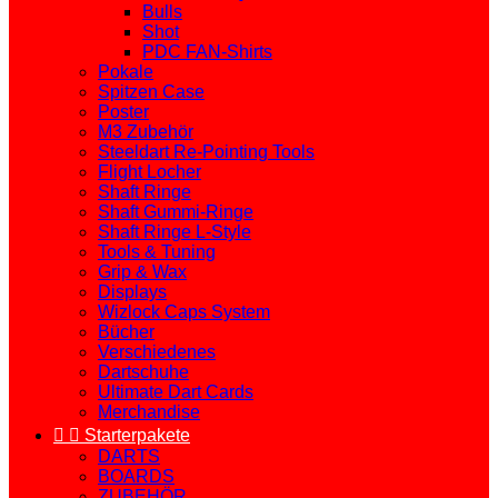
Bulls
Shot
PDC FAN-Shirts
Pokale
Spitzen Case
Poster
M3 Zubehör
Steeldart Re-Pointing Tools
Flight Locher
Shaft Ringe
Shaft Gummi-Ringe
Shaft Ringe L-Style
Tools & Tuning
Grip & Wax
Displays
Wizlock Caps System
Bücher
Verschiedenes
Dartschuhe
Ultimate Dart Cards
Merchandise


Starterpakete
DARTS
BOARDS
ZUBEHÖR