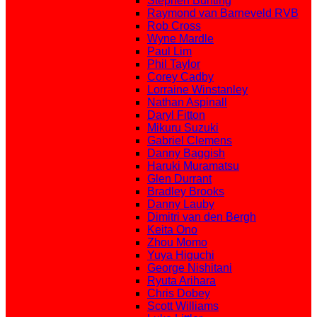
Stephen Bunting
Raymond van Barneveld RVB
Rob Cross
Wyne Mardle
Paul Lim
Phil Taylor
Corey Cadby
Lorraine Winstanley
Nathan Aspinall
Daryl Fitton
Mikuru Suzuki
Gabriel Clemens
Danny Baggish
Haruki Muramatsu
Glen Durrant
Bradley Brooks
Danny Lauby
Dimitri van den Bergh
Keita Ono
Zhou Momo
Yuya Higuchi
George Nishitani
Ryuta Arihara
Chris Dobey
Scott Williams