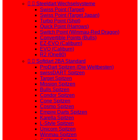


Steeldart Wechselsysteme
Swiss Point (Target)
Swiss Point (Target Japan)
Turbo Point (Shot)
Quick Point (Harrows)
Switch Point (Winmau-Red Dragon)
Convertible Points (Bulls)
EZ-EVO (Caliburn)
EVO (Caliburn)
R2 (One80)


Softdart 2BA Standard
ProDart Spitzen (Die Weltbesten)
swissDART Spitzen
Target Spitzen
Mission Spitzen
Bulls Spitzen
Condor Spitzen
Cone Spitzen
Cosmo Spitzen
Empire Darts Spitzen
Karella Spitzen
L-Style Spitzen
Unicorn Spitzen
Winmau Spitzen