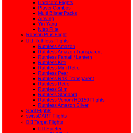
Hardcore Flights
Player Combos
Multi Blister Packs
Airwing
Yin Yang
Nitro Flite
Robson Plus Flight


Ruthless Flights
Ruthless Amazon
Ruthless Amazon Transparent
Ruthless Fantail / Lantern
Ruthless Kite
Ruthless Mini Retro
Ruthless Pear
Ruthless R4X Transparent
Ruthless Retro
Ruthless Slim
Ruthless Standard
Ruthless Venom HD150 Flights
Ruthless Amazon Silver
Shot Flights
swissDART Flights


Target Flights


Spieler