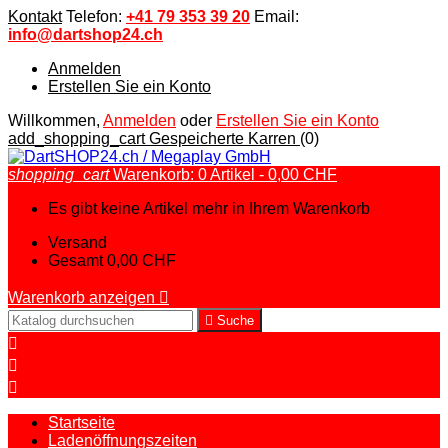
Kontakt
Telefon:
+41 79 353 39 20
Email:
info@dartshop24.ch
Anmelden
Erstellen Sie ein Konto
Willkommen,
Anmelden
oder
Erstellen Sie ein Konto
add_shopping_cart
Gespeicherte Karren
(0)
shopping_cart
Warenkorb:
0
Artikel - 0,00 CHF
Es gibt keine Artikel mehr in Ihrem Warenkorb
Versand
Gesamt
0,00 CHF
Warenkorb anzeigen


Suche



Startseite
Ladenöffnungszeiten