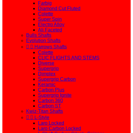
Farbig
Diamond Cut Fluted
Colette
Super Spin
Electro Alloy
Ali Faceted
Bulls Shafts
Evolution Shafts


Harrows Shafts
Colette
CLIC FLIGHTS AND STEMS
Diverse
Supergrip
Dimplex
Supergrip Carbon
Keramic
Carbon Plus
Supergrip Ignite
Carbon 360
Carbon ST
Kwiz-Titan Shafts


L-Style
Laro Locked
Laro Carbon Locked