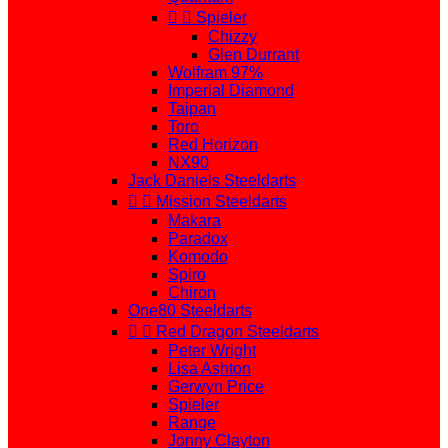


Spieler
Chizzy
Glen Durrant
Wolfram 97%
Imperial Diamond
Taipan
Toro
Red Horizon
NX90
Jack Daniels Steeldarts


Mission Steeldarts
Makara
Paradox
Komodo
Spiro
Chiron
One80 Steeldarts


Red Dragon Steeldarts
Peter Wright
Lisa Ashton
Gerwyn Price
Spieler
Range
Jonny Clayton