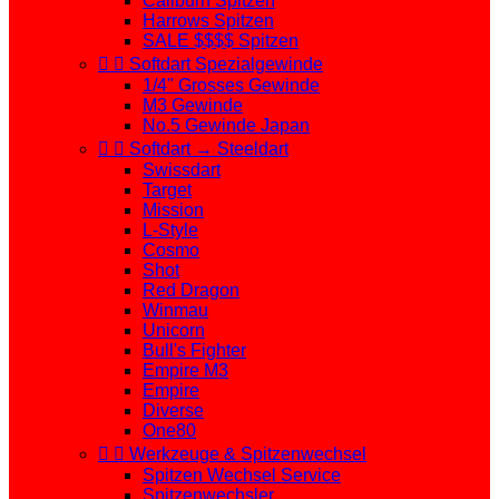
Caliburn Spitzen
Harrows Spitzen
SALE $$$$ Spitzen


Softdart Spezialgewinde
1/4" Grosses Gewinde
M3 Gewinde
No.5 Gewinde Japan


Softdart → Steeldart
Swissdart
Target
Mission
L-Style
Cosmo
Shot
Red Dragon
Winmau
Unicorn
Bull's Fighter
Empire M3
Empire
Diverse
One80


Werkzeuge & Spitzenwechsel
Spitzen Wechsel Service
Spitzenwechsler