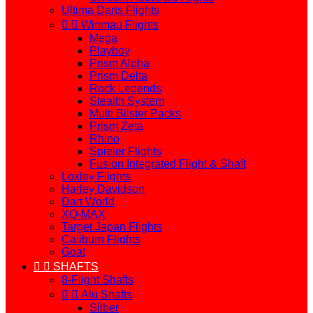
Ultima Darts Flights


Winmau Flights
Mega
Playboy
Prism Alpha
Prism Delta
Rock Legends
Stealth System
Multi Blister Packs
Prism Zeta
Rhino
Spieler Flights
Fusion Integrated Flight & Shaft
Loxley Flights
Harley Davidson
Dart World
XQ-MAX
Target Japan Flights
Caliburn Flights
Goat


SHAFTS
8-Flight Shafts


Alu Shafts
Silber