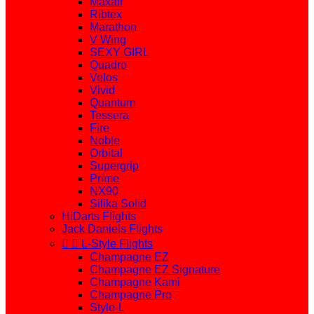
Maxair
Ribtex
Marathon
V Wing
SEXY GIRL
Quadro
Velos
Vivid
Quantum
Tessera
Fire
Noble
Orbital
Supergrip
Prime
NX90
Silika Solid
HiDarts Flights
Jack Daniels Flights


L-Style Flights
Champagne EZ
Champagne EZ Signature
Champagne Kami
Champagne Pro
Style-L