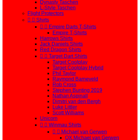
Dynasty Taschen
L-Style Taschen
Flight Protectors


Shirts


Empire Darts T-Shirts
Empire T-Shirts
Harrows Shirts
Jack Daniels Shirts
Red Dragon Shirts


Target Dart Shirts
Target Coolplay
Target Coolplay Hybrid
Phil Taylor
Raymond Barneveld
Rob Cross
Stephen Bunting 2019
Nathan Aspinall
Dimitri van den Bergh
Luke Littler
Scott Williams
Unicorn


Winmau Shirts


Michael van Gerwen
QX Michael van Gerwen