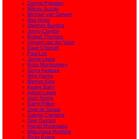
Dennis Priestley
Mikuru Suzuki
Michael van Gerwen
Max Hopp
Stephen Bunting
Jonny Clayton
Robert Thornton
Vincent van der Voort
Dave Chisnall
Paul Lim
Jamie Lewis
Ross Montgomery
Seiya Asakura
Wes Harms
Mervyn King
Keane Barry
Adrian Lewis
Alain Norris
Darryl Fitton
Jose de Sousa
Gabriel Clemens
Glen Durrant
Haruki Muramatsu
Mitsumasa Hoshino
Ricky Evans