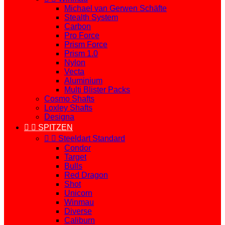
Michael van Gerwen Schäfte
Stealth System
Carbon
Pro Force
Prism Force
Prism 1.0
Nylon
Vecta
Aluminium
Multi Blister Packs
Cosmo Shafts
Loxley Shafts
Designa


SPITZEN


Steeldart Standard
Condor
Target
Bulls
Red Dragon
Shot
Unicorn
Winmau
Diverse
Caliburn