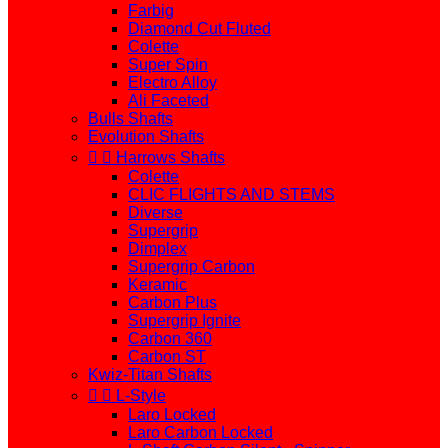
Farbig
Diamond Cut Fluted
Colette
Super Spin
Electro Alloy
Ali Faceted
Bulls Shafts
Evolution Shafts


Harrows Shafts
Colette
CLIC FLIGHTS AND STEMS
Diverse
Supergrip
Dimplex
Supergrip Carbon
Keramic
Carbon Plus
Supergrip Ignite
Carbon 360
Carbon ST
Kwiz-Titan Shafts


L-Style
Laro Locked
Laro Carbon Locked