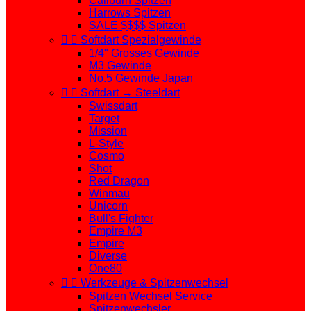
Caliburn Spitzen
Harrows Spitzen
SALE $$$$ Spitzen


Softdart Spezialgewinde
1/4" Grosses Gewinde
M3 Gewinde
No.5 Gewinde Japan


Softdart → Steeldart
Swissdart
Target
Mission
L-Style
Cosmo
Shot
Red Dragon
Winmau
Unicorn
Bull's Fighter
Empire M3
Empire
Diverse
One80


Werkzeuge & Spitzenwechsel
Spitzen Wechsel Service
Spitzenwechsler