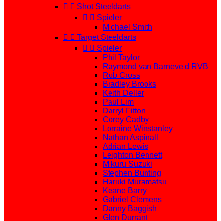


Shot Steeldarts


Spieler
Michael Smith


Target Steeldarts


Spieler
Phil Taylor
Raymond van Barneveld RVB
Rob Cross
Bradley Brooks
Keith Deller
Paul Lim
Darryl Fitton
Corey Cadby
Lorraine Winstanley
Nathan Aspinall
Adrian Lewis
Leighton Bennett
Mikuru Suzuki
Stephen Bunting
Haruki Muramatsu
Keane Barry
Gabriel Clemens
Danny Baggish
Glen Durrant