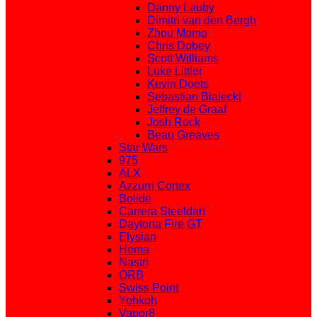
Danny Lauby
Dimitri van den Bergh
Zhou Momo
Chris Dobey
Scott Williams
Luke Littler
Kevin Doets
Sebastian Bialecki
Jeffrey de Graaf
Josh Rock
Beau Greaves
Star Wars
975
ALX
Azzurri Cortex
Bolide
Carrera Steeldart
Daytona Fire GT
Elysian
Hema
Nastri
ORB
Swiss Point
Yohkoh
Vapor8