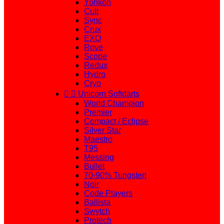
Yohkoh
Cult
Sync
Crux
EXO
Rove
Scope
Redux
Hydro
Cryo


Unicorn Softdarts
World Champion
Premier
Compact / Eclipse
Silver Star
Maestro
T95
Messing
Bullet
70-90% Tungsten
Noir
Code Players
Ballista
Swytch
Protech