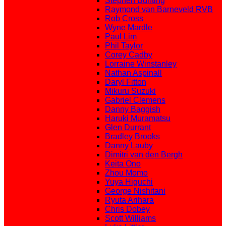
Stephen Bunting
Raymond van Barneveld RVB
Rob Cross
Wyne Mardle
Paul Lim
Phil Taylor
Corey Cadby
Lorraine Winstanley
Nathan Aspinall
Daryl Fitton
Mikuru Suzuki
Gabriel Clemens
Danny Baggish
Haruki Muramatsu
Glen Durrant
Bradley Brooks
Danny Lauby
Dimitri van den Bergh
Keita Ono
Zhou Momo
Yuya Higuchi
George Nishitani
Ryuta Arihara
Chris Dobey
Scott Williams