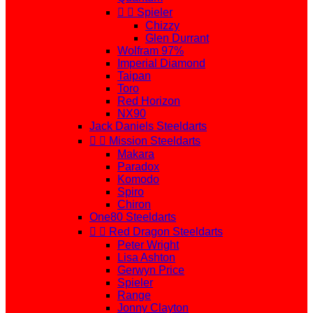


Spieler
Chizzy
Glen Durrant
Wolfram 97%
Imperial Diamond
Taipan
Toro
Red Horizon
NX90
Jack Daniels Steeldarts


Mission Steeldarts
Makara
Paradox
Komodo
Spiro
Chiron
One80 Steeldarts


Red Dragon Steeldarts
Peter Wright
Lisa Ashton
Gerwyn Price
Spieler
Range
Jonny Clayton