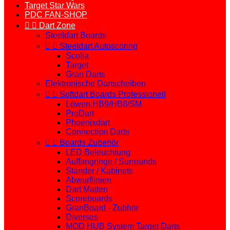
Target Star Wars
PDC FAN-SHOP


Dart Zone
Steeldart Boards


Steeldart Autoscoring
Scolia
Target
Gran Darts
Elektronische Dartscheiben


Softdart Boards Professionell
Löwen HB9/HB8/SM
ProDart
Phoenixdart
Connection Darts


Boards Zubehör
LED Beleuchtung
Auffangringe / Surrounds
Ständer / Kabinets
Abwurflinien
Dart Matten
Scoreboards
GranBoard - Zubhör
Diverses
MOD HUB System Target Darts