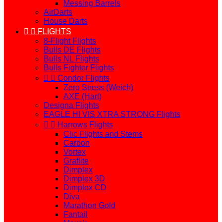
Messing Barrels
AirDarts
House Darts


FLIGHTS
8-Flight Flights
Bulls DE Flights
Bulls NL Flights
Bulls Fighter Flights


Condor Flights
Zero Stress (Weich)
AXE (Hart)
Designa Flights
EAGLE HI VIS XTRA STRONG Flights


Harrows Flights
Clic Flights and Stems
Carbon
Vortex
Graflite
Dimplex
Dimplex 3D
Dimplex CD
Diva
Marathon Gold
Fantail