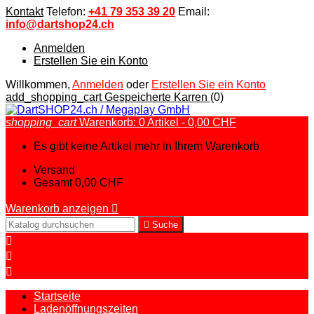
Kontakt
Telefon:
+41 79 353 39 20
Email:
info@dartshop24.ch
Anmelden
Erstellen Sie ein Konto
Willkommen,
Anmelden
oder
Erstellen Sie ein Konto
add_shopping_cart
Gespeicherte Karren
(0)
shopping_cart
Warenkorb:
0
Artikel - 0,00 CHF
Es gibt keine Artikel mehr in Ihrem Warenkorb
Versand
Gesamt
0,00 CHF
Warenkorb anzeigen


Suche



Startseite
Ladenöffnungszeiten