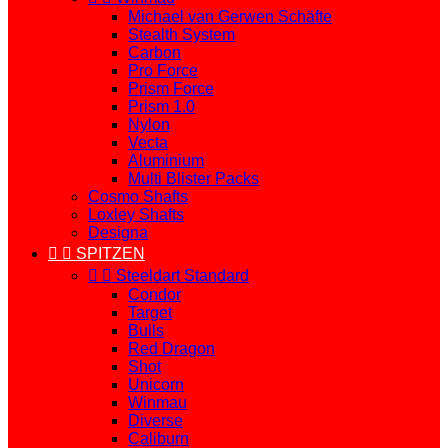
Michael van Gerwen Schäfte
Stealth System
Carbon
Pro Force
Prism Force
Prism 1.0
Nylon
Vecta
Aluminium
Multi Blister Packs
Cosmo Shafts
Loxley Shafts
Designa


SPITZEN


Steeldart Standard
Condor
Target
Bulls
Red Dragon
Shot
Unicorn
Winmau
Diverse
Caliburn