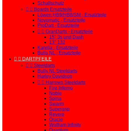
Schallschutz


Boards Ersatzteile
Löwen HB9/HB8/SM - Ersatzteile
Novomatic - Ersatzteile
ProDart - Ersatzteile


GranDarts - Ersatzteile
15" 3s und Dash
13" 132
Karella - Ersatzteile
Bulls NL - Ersatzteile


DARTPFEILE


Steeldarts
Bulls NL Steeldarts
Harley Davidson


Harrows Steeldarts
Fire Inferno
Noble
Spina
Swarm
Supergrip
Revere
Oracle
Wolfram Infinity
Quantum