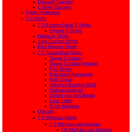
Dynasty Taschen
L-Style Taschen
Flight Protectors


Shirts


Empire Darts T-Shirts
Empire T-Shirts
Harrows Shirts
Jack Daniels Shirts
Red Dragon Shirts


Target Dart Shirts
Target Coolplay
Target Coolplay Hybrid
Phil Taylor
Raymond Barneveld
Rob Cross
Stephen Bunting 2019
Nathan Aspinall
Dimitri van den Bergh
Luke Littler
Scott Williams
Unicorn


Winmau Shirts


Michael van Gerwen
QX Michael van Gerwen