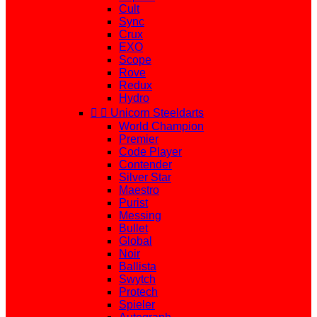
Cult
Sync
Crux
EXO
Scope
Rove
Redux
Hydro


Unicorn Steeldarts
World Champion
Premier
Code Player
Contender
Silver Star
Maestro
Purist
Messing
Bullet
Global
Noir
Ballista
Swytch
Protech
Spieler