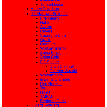
Mittelklasse
Turnierklasse
Harley Davidson


Harrows Softdarts
Fire Inferno
Noble
Swarm
Revere
Supergrip Ultra
Oracle
Quantum
Wolfram Infinity
Spina Black
Spina Gold


Spieler
Dave Chisnall
Takehiro Suzuki
Wolfram 97%
Imperial Diamond
Red Horizon
Toro
NX90
TAIPAN
Beginner Darts
HiDarts Softdarts