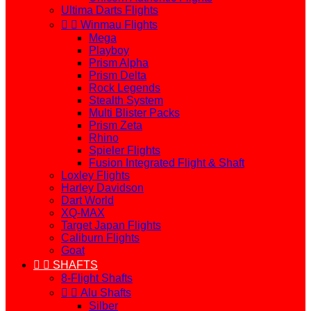
Ultima Darts Flights


Winmau Flights
Mega
Playboy
Prism Alpha
Prism Delta
Rock Legends
Stealth System
Multi Blister Packs
Prism Zeta
Rhino
Spieler Flights
Fusion Integrated Flight & Shaft
Loxley Flights
Harley Davidson
Dart World
XQ-MAX
Target Japan Flights
Caliburn Flights
Goat


SHAFTS
8-Flight Shafts


Alu Shafts
Silber