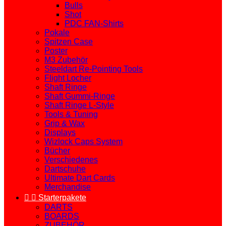
Bulls
Shot
PDC FAN-Shirts
Pokale
Spitzen Case
Poster
M3 Zubehör
Steeldart Re-Pointing Tools
Flight Locher
Shaft Ringe
Shaft Gummi-Ringe
Shaft Ringe L-Style
Tools & Tuning
Grip & Wax
Displays
Wizlock Caps System
Bücher
Verschiedenes
Dartschuhe
Ultimate Dart Cards
Merchandise


Starterpakete
DARTS
BOARDS
ZUBEHÖR