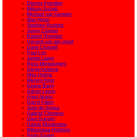
Dennis Priestley
Mikuru Suzuki
Michael van Gerwen
Max Hopp
Stephen Bunting
Jonny Clayton
Robert Thornton
Vincent van der Voort
Dave Chisnall
Paul Lim
Jamie Lewis
Ross Montgomery
Seiya Asakura
Wes Harms
Mervyn King
Keane Barry
Adrian Lewis
Alain Norris
Darryl Fitton
Jose de Sousa
Gabriel Clemens
Glen Durrant
Haruki Muramatsu
Mitsumasa Hoshino
Ricky Evans