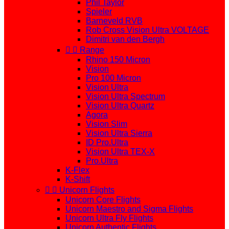
Phil Taylor
Spieler
Barneveld RVB
Rob Cross Vision Ultra VOLTAGE
Dimitri van den Bergh


Range
Rhino 150 Micron
Vision
Pro 100 Micron
Vision Ultra
Vision Ultra Spectrum
Vision Ultra Quartz
Agora
Vision Slim
Vision Ultra Sierra
ID Pro.Ultra
Vision Ultra TEX-X
Pro.Ultra
K-Flex
K-Shift


Unicorn Flights
Unicorn Core Flights
Unicorn Maestro and Sigma Flights
Unicorn Ultra Fly Flights
Unicorn Authentic Flights