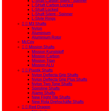
L-Shaft Carbon Silent - Spinner
L-SHaft Carbon Locked
L-Shaft Locked
L-Shaft Silent - Spinner
L-Style Rings


M3 Shafts
Nylon
Aluminium
Aluminium Rotor
McCoy


Mission Shafts
Mission Kunststoff
Mission Carbon
Mission Titan
Mission ALU


Plastik Shafts
Nylon Deflecta Grip Shafts
Nylon Deflecta Grip Plus Shafts
Nylon Two Tone Shafts
Spiroline Shafts
Alamo Shafts
New Flight Tite Shafts
New Rota Drehschäfte Shafts


Red Dragon