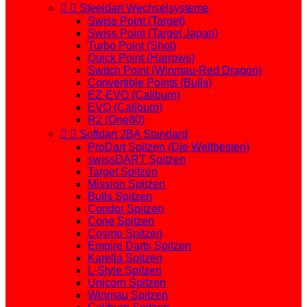


Steeldart Wechselsysteme
Swiss Point (Target)
Swiss Point (Target Japan)
Turbo Point (Shot)
Quick Point (Harrows)
Switch Point (Winmau-Red Dragon)
Convertible Points (Bulls)
EZ-EVO (Caliburn)
EVO (Caliburn)
R2 (One80)


Softdart 2BA Standard
ProDart Spitzen (Die Weltbesten)
swissDART Spitzen
Target Spitzen
Mission Spitzen
Bulls Spitzen
Condor Spitzen
Cone Spitzen
Cosmo Spitzen
Empire Darts Spitzen
Karella Spitzen
L-Style Spitzen
Unicorn Spitzen
Winmau Spitzen