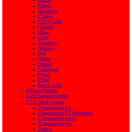
Maxair
Ribtex
Marathon
V Wing
SEXY GIRL
Quadro
Velos
Vivid
Quantum
Tessera
Fire
Noble
Orbital
Supergrip
Prime
NX90
Silika Solid
HiDarts Flights
Jack Daniels Flights


L-Style Flights
Champagne EZ
Champagne EZ Signature
Champagne Kami
Champagne Pro
Style-L