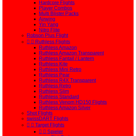
Hardcore Flights
Player Combos
Multi Blister Packs
Airwing
Yin Yang
Nitro Flite
Robson Plus Flight


Ruthless Flights
Ruthless Amazon
Ruthless Amazon Transparent
Ruthless Fantail / Lantern
Ruthless Kite
Ruthless Mini Retro
Ruthless Pear
Ruthless R4X Transparent
Ruthless Retro
Ruthless Slim
Ruthless Standard
Ruthless Venom HD150 Flights
Ruthless Amazon Silver
Shot Flights
swissDART Flights


Target Flights


Spieler