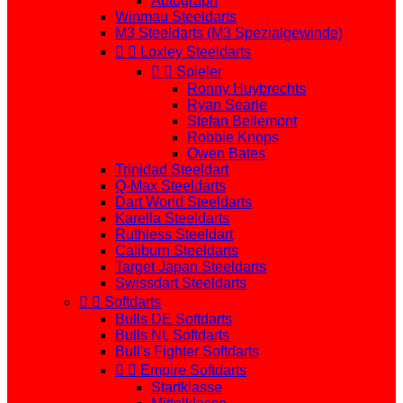
Autograph
Winmau Steeldarts
M3 Steeldarts (M3 Spezialgewinde)


Loxley Steeldarts


Spieler
Ronny Huybrechts
Ryan Searle
Stefan Bellemont
Robbie Knops
Owen Bates
Trinidad Steeldart
Q-Max Steeldarts
Dart World Steeldarts
Karella Steeldarts
Ruthless Steeldart
Caliburn Steeldarts
Target Japan Steeldarts
Swissdart Steeldarts


Softdarts
Bulls DE Softdarts
Bulls NL Softdarts
Bull's Fighter Softdarts


Empire Softdarts
Startklasse