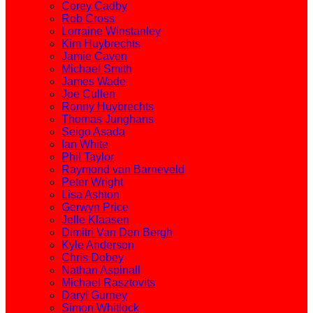
Corey Cadby
Rob Cross
Lorraine Winstanley
Kim Huybrechts
Jamie Caven
Michael Smith
James Wade
Joe Cullen
Ronny Huybrechts
Thomas Junghans
Seigo Asada
Ian White
Phil Taylor
Raymond van Barneveld
Peter Wright
Lisa Ashton
Gerwyn Price
Jelle Klaasen
Dimitri Van Den Bergh
Kyle Anderson
Chris Dobey
Nathan Aspinall
Michael Rasztovits
Daryl Gurney
Simon Whitlock