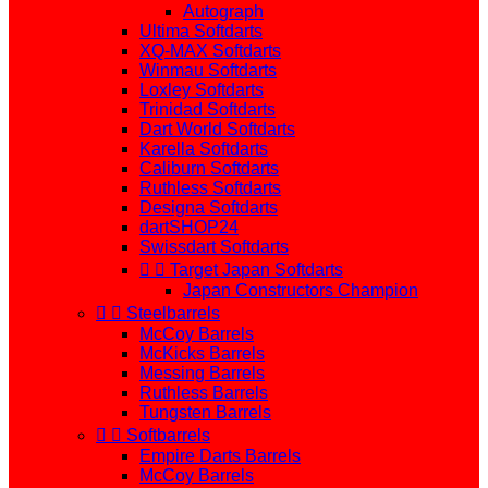
Autograph
Ultima Softdarts
XQ-MAX Softdarts
Winmau Softdarts
Loxley Softdarts
Trinidad Softdarts
Dart World Softdarts
Karella Softdarts
Caliburn Softdarts
Ruthless Softdarts
Designa Softdarts
dartSHOP24
Swissdart Softdarts


Target Japan Softdarts
Japan Constructors Champion


Steelbarrels
McCoy Barrels
McKicks Barrels
Messing Barrels
Ruthless Barrels
Tungsten Barrels


Softbarrels
Empire Darts Barrels
McCoy Barrels