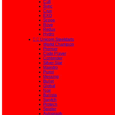
Cult
Sync
Crux
EXO
Scope
Rove
Redux
Hydro


Unicorn Steeldarts
World Champion
Premier
Code Player
Contender
Silver Star
Maestro
Purist
Messing
Bullet
Global
Noir
Ballista
Swytch
Protech
Spieler
Autograph