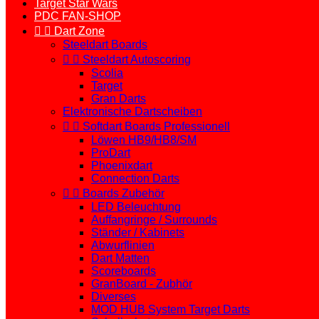
Target Star Wars
PDC FAN-SHOP


Dart Zone
Steeldart Boards


Steeldart Autoscoring
Scolia
Target
Gran Darts
Elektronische Dartscheiben


Softdart Boards Professionell
Löwen HB9/HB8/SM
ProDart
Phoenixdart
Connection Darts


Boards Zubehör
LED Beleuchtung
Auffangringe / Surrounds
Ständer / Kabinets
Abwurflinien
Dart Matten
Scoreboards
GranBoard - Zubhör
Diverses
MOD HUB System Target Darts