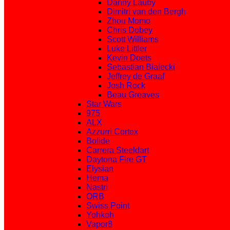
Danny Lauby
Dimitri van den Bergh
Zhou Momo
Chris Dobey
Scott Williams
Luke Littler
Kevin Doets
Sebastian Bialecki
Jeffrey de Graaf
Josh Rock
Beau Greaves
Star Wars
975
ALX
Azzurri Cortex
Bolide
Carrera Steeldart
Daytona Fire GT
Elysian
Hema
Nastri
ORB
Swiss Point
Yohkoh
Vapor8