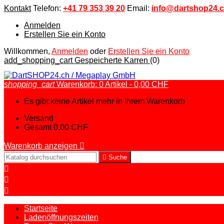
Kontakt
Telefon:
+41 79 353 39 20
Email:
info@dartshop24.
Anmelden
Erstellen Sie ein Konto
Willkommen,
Anmelden
oder
Erstellen Sie ein Konto
add_shopping_cart
Gespeicherte Karren
(0)
shopping_cart
Warenkorb:
0
Artikel - 0,00 CHF
Es gibt keine Artikel mehr in Ihrem Warenkorb
Versand
Gesamt
0,00 CHF
Warenkorb anzeigen


Suche



Startseite
Ladenöffnungszeiten