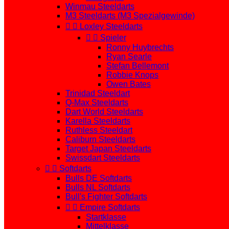
Winmau Steeldarts
M3 Steeldarts (M3 Spezialgewinde)


Loxley Steeldarts


Spieler
Ronny Huybrechts
Ryan Searle
Stefan Bellemont
Robbie Knops
Owen Bates
Trinidad Steeldart
Q-Max Steeldarts
Dart World Steeldarts
Karella Steeldarts
Ruthless Steeldart
Caliburn Steeldarts
Target Japan Steeldarts
Swissdart Steeldarts


Softdarts
Bulls DE Softdarts
Bulls NL Softdarts
Bull's Fighter Softdarts


Empire Softdarts
Startklasse
Mittelklasse