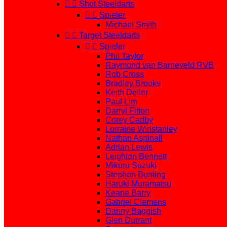


Shot Steeldarts


Spieler
Michael Smith


Target Steeldarts


Spieler
Phil Taylor
Raymond van Barneveld RVB
Rob Cross
Bradley Brooks
Keith Deller
Paul Lim
Darryl Fitton
Corey Cadby
Lorraine Winstanley
Nathan Aspinall
Adrian Lewis
Leighton Bennett
Mikuru Suzuki
Stephen Bunting
Haruki Muramatsu
Keane Barry
Gabriel Clemens
Danny Baggish
Glen Durrant