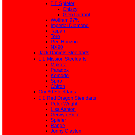


Spieler
Chizzy
Glen Durrant
Wolfram 97%
Imperial Diamond
Taipan
Toro
Red Horizon
NX90
Jack Daniels Steeldarts


Mission Steeldarts
Makara
Paradox
Komodo
Spiro
Chiron
One80 Steeldarts


Red Dragon Steeldarts
Peter Wright
Lisa Ashton
Gerwyn Price
Spieler
Range
Jonny Clayton