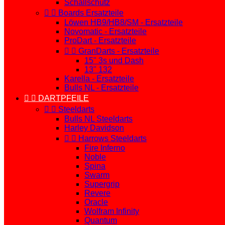
Schallschutz


Boards Ersatzteile
Löwen HB9/HB8/SM - Ersatzteile
Novomatic - Ersatzteile
ProDart - Ersatzteile


GranDarts - Ersatzteile
15" 3s und Dash
13" 132
Karella - Ersatzteile
Bulls NL - Ersatzteile


DARTPFEILE


Steeldarts
Bulls NL Steeldarts
Harley Davidson


Harrows Steeldarts
Fire Inferno
Noble
Spina
Swarm
Supergrip
Revere
Oracle
Wolfram Infinity
Quantum